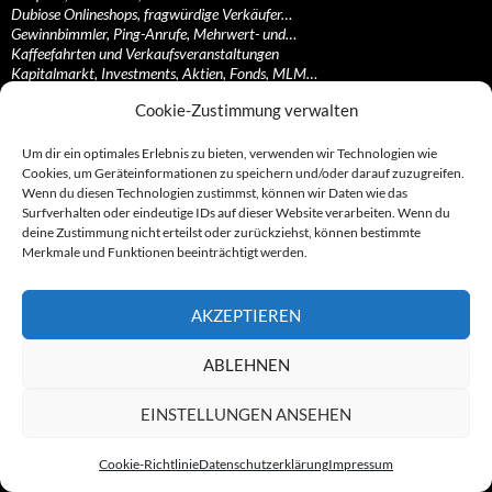
Dubiose Onlineshops, fragwürdige Verkäufer…
Gewinnbimmler, Ping-Anrufe, Mehrwert- und…
Kaffeefahrten und Verkaufsveranstaltungen
Kapitalmarkt, Investments, Aktien, Fonds, MLM…
Kontaktanzeigen, Partnervermittlungen und…
Cookie-Zustimmung verwalten
Streaming-, Filesharing-, Hosting-, Uploading…
Teleshopping, Videotext und Call-In-Shows
Zeitschriften, Magazine und Pressevertriebe
Um dir ein optimales Erlebnis zu bieten, verwenden wir Technologien wie
Cookies, um Geräteinformationen zu speichern und/oder darauf zuzugreifen.
Sonstige Gruppen und Konstrukte
Wenn du diesen Technologien zustimmst, können wir Daten wie das
Surfverhalten oder eindeutige IDs auf dieser Website verarbeiten. Wenn du
Adblock Plus-Werbenetzwerk
deine Zustimmung nicht erteilst oder zurückziehst, können bestimmte
Die Guerillaz
Merkmale und Funktionen beeinträchtigt werden.
Firmengruppe Volandt
Gebrüder Pass
Heppenheim-Connection
AKZEPTIEREN
Kash-Capital Group
Lotto-Team
ABLEHNEN
Manwin Gruppe
Mintnet-Gruppe
S&K Gruppe
EINSTELLUNGEN ANSEHEN
Schweizer Balkan-Connection
Seligenstädter Kreisel
Cookie-Richtlinie
Datenschutzerklärung
Impressum
SILWA Gruppe
Südfinanz-Gruppe