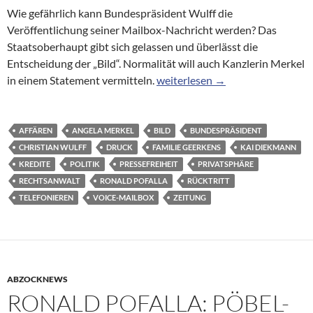
Wie gefährlich kann Bundespräsident Wulff die
Veröffentlichung seiner Mailbox-Nachricht werden? Das
Staatsoberhaupt gibt sich gelassen und überlässt die
Entscheidung der „Bild“. Normalität will auch Kanzlerin Merkel
Bundespräsident in der Medienaf
in einem Statement vermitteln.
weiterlesen
→
AFFÄREN
ANGELA MERKEL
BILD
BUNDESPRÄSIDENT
CHRISTIAN WULFF
DRUCK
FAMILIE GEERKENS
KAI DIEKMANN
KREDITE
POLITIK
PRESSEFREIHEIT
PRIVATSPHÄRE
RECHTSANWALT
RONALD POFALLA
RÜCKTRITT
TELEFONIEREN
VOICE-MAILBOX
ZEITUNG
ABZOCKNEWS
RONALD POFALLA: PÖBEL-