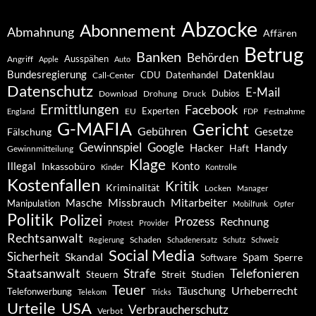
Abzocke
Abonnement
Abmahnung
Affären
Betrug
Banken
Behörden
Ausspähen
Angriff
Apple
Auto
Datenklau
Bundesregierung
CDU
Datenhandel
Call-Center
Datenschutz
E-Mail
Dubios
Drohung
Download
Druck
Ermittlungen
Facebook
Experten
EU
Festnahme
England
FDP
G-MAFIA
Gericht
Gebühren
Gesetze
Fälschung
Gewinnspiel
Google
Handy
Hacker
Haft
Gewinnmitteilung
Klage
Konto
Illegal
Inkassobüro
Kinder
Kontrolle
Kostenfallen
Kritik
Kriminalität
Locken
Manager
Missbrauch
Mitarbeiter
Masche
Manipulation
Mobilfunk
Opfer
Politik
Polizei
Prozess
Rechnung
Protest
Provider
Rechtsanwalt
Schaden
Regierung
Schadenersatz
Schutz
Schweiz
Social Media
Sicherheit
Skandal
Spam
Software
Sperre
Staatsanwalt
Telefonieren
Strafe
Studien
Steuern
Streit
Teuer
Urheberrecht
Täuschung
Telefonwerbung
Telekom
Tricks
Urteile
USA
Verbraucherschutz
Verbot