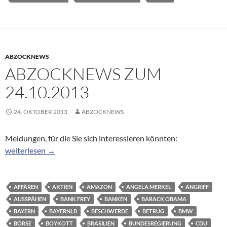
ABZOCKNEWS
ABZOCKNEWS ZUM
24.10.2013
24. OKTOBER 2013
ABZOCKNEWS
Meldungen, für die Sie sich interessieren könnten:
Abzocknews zum 24.10.2013
weiterlesen
→
AFFÄREN
AKTIEN
AMAZON
ANGELA MERKEL
ANGRIFF
AUSSPÄHEN
BANK FREY
BANKEN
BARACK OBAMA
BAYERN
BAYERNLB
BESCHWERDE
BETRUG
BMW
BÖRSE
BOYKOTT
BRASILIEN
BUNDESREGIERUNG
CDU