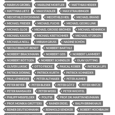
MARKUS GRÜBEL
MARLENE MORTLER
MATTHIAS HEIDER
MATTHIAS LIETZ
MAX STADLER
MAX STRAUBINGER
MECHTHILD DYCKMANS
MECHTHILD HEIL
MICHAEL BRAND
MICHAEL FRIESER
MICHAEL FUCHS
MICHAEL GEORG LINK
MICHAEL GLOS
MICHAEL GROSSE-BRÖMER
MICHAEL HENNRICH
MICHAEL KAUCH
MICHAEL KRETSCHMER
MICHAEL STÜBGEN
MICHAELA NOLL
MIRIAM GRUSS
NADINE SCHÖN
NICOLE BRACHT-BENDT
NORBERT BARTHLE
NORBERT BRACKMANN
NORBERT GEIS
NORBERT LAMMERT
NORBERT RÖTTGEN
NORBERT SCHINDLER
OLAV GUTTING
OLIVER LUKSIC
OTTO FRICKE
PASCAL KOBER
PATRICIA LIPS
PATRICK DÖRING
PATRICK KURTH
PATRICK SCHNIEDER
PAUL LEHRIEDER
PETER ALTMAIER
PETER AUMER
PETER BEYER
PETER BLESER
PETER GÖTZ
PETER HINTZE
PETER RAMSAUER
PETER WEISS
PETER WICHTEL
PHILIPP MISSFELDER
POLITIK
PROF. DR. MARTIN NEUMANN
PROF. MONIKA GRÜTTERS
RAINER ERDEL
RALPH BRINKHAUS
REINER DEUTSCHMANN
REINHOLD SENDKER
ROBERT HOCHBAUM