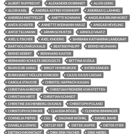
ALBERT RUPPRECHT
ALEXANDER DOBRINDT
ALOIS GERIG
ALOIS KARL
ANDREA ASTRID VOSSHOFF
ANDREAS G. LÄMMEL
ANDREAS MATTFELDT
ANETTE SCHAVAN
ANGELIKA BRUNKHORST
ANITA SCHÄFER
ANNETTE WIDMANN-MAUZ
ANSGAR HEVELING
ANTJE TILLMANN
ARMIN SCHUSTER
ARNOLD VAATZ
AXEL E. FISCHER
AXEL KNOERIG
BARBARA KATHARINA LANDGRAF
BARTHOLOMÄUS KALB
BEATRIX PHILIPP
BERND NEUMANN
BERND SIEBERT
BERNHARD KASTER
BERNHARD SCHULTE-DRÜGGELTE
BETTINA KUDLA
BIJAN DJIR-SARAI
BIRGIT HOMBURGER
BJÖRN SÄNGER
BURKHARDT MÜLLER-SÖNKSEN
CAJUS JULIUS CAESAR
CAROLA STAUCHE
CHRISTEL HAPPACH-KASAN
CHRISTIAN AHRENDT
CHRISTIAN FREIHERR VON STETTEN
CHRISTIAN HIRTE
CHRISTIAN SCHMIDT
CHRISTINE ASCHENBERG-DUGNUS
CHRISTOPH POLAND
CHRISTOPH SCHNURR
CLAUDIA BÖGEL
CLEMENS BINNINGER
CORNELIA PIEPER
CSU
DAGMAR WÖHRL
DANIEL BAHR
DANIELA LUDWIG
DETLEF SEIF
DIETER JASPER
DIETER STIER
DIETRICH MONSTADT
DIRK ERIK FISCHER
DIRK NIEBEL