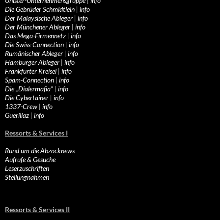
Unister-Unternehmensgruppe
|
info
Die Gebrüder Schmidtlein
|
info
Der Malaysische Ableger
|
info
Der Münchener Ableger
|
info
Das Mega-Firmennetz
|
info
Die Swiss-Connection
|
info
Rumänischer Ableger
|
info
Hamburger Ableger
|
info
Frankfurter Kreisel
|
info
Spam-Connection
|
info
Die „Dialermafia“
|
info
Die Cybertainer
|
info
1337-Crew
|
info
Guerillaz
|
info
Ressorts & Services I
Rund um die Abzocknews
Aufrufe & Gesuche
Leserzuschriften
Stellungnahmen
Ressorts & Services II