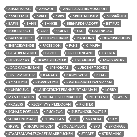
ABMAHNUNG
AMAZON
ANDREA ASTRID VOSSHOFF
ANSHU JAIN
APPLE
APPS
ARBEITNEHMER
AUSSPÄHEN
BAFIN
BAHN
BANKEN
BERNARD MADOFF
BETRUG
BÜRGERRECHT
CDU
COINYE
CSU
DATENKLAU
DATENSCHUTZ
DEUTSCHE BANK
DROHUNG
DURCHSUCHUNG
ENERGIEWENDE
FACEBOOK
FAKE
G-MAFIA
GEFAHRENGEBIET
GERICHT
GRIECHENLAND
HACKER
HEIKO MAAS
HORST SEEHOFER
ILSE AIGNER
JAMES AVERY
JÖRG KACHELMANN
JP MORGAN
JÜRGEN FITSCHEN
JUSTIZMINISTER
KANADA
KANYE WEST
KLAGE
KOALITION
KORRUPTION
KRAUSS-MAFFEI WEGMANN
KÜNDIGUNG
LANDGERICHT FRANKFURT AM MAIN
LOBBY
MANIPULATION
MICHAEL SCHUMACHER
NOTSTAND
PAY-TV
PROZESS
RECEP TAYYIP ERDOGAN
RICHTER
RONALD POFALLA
RÜCKZUG
RÜSTUNGSINDUSTRIE
SCHADENERSATZ
SCHWEIGEN
SIS
SKANDAL
SKY
SKYPE
SNAPCHAT.COM
SOCIAL MEDIA
SPD
SPIONAGE
STAATSANWALTSCHAFT SAARBRÜCKEN
STRAFE
STREAMING