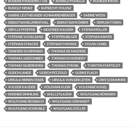
RODERICH KIESEWETTER
RONALD POFALLA
RÜDIGER KRUSE
RUDOLF HENKE
RUPRECHT POLENZ
SABINE LEUTHEUSSER-SCHNARRENBERGER
SABINE WEISS
SEBASTIAN BLUMENTHAL
SEBASTIAN KÖRBER
SERKAN TÖREN
SIBYLLE PFEIFFER
SIEGFRIED KAUDER
STEFAN MÜLLER
STEFANIE VOGELSANG
STEFFEN BILGER
STEPHAN MAYER
STEPHAN STRACKE
STEPHAN THOMAE
SYLVIA CANEL
TANKRED SCHIPANSKI
THOMAS DE MAIZIERE
THOMAS JARZOMBEK
THOMAS KOSSENDEY
THOMAS SILBERHORN
THOMAS STROBL
TORSTEN STAFFELDT
ULRICH LANGE
ULRICH PETZOLD
ULRIKE FLACH
URSULA HEINEN-ESSER
URSULA VON DER LEYEN
UWE SCHUMMER
VOLKER KAUDER
VOLKMAR KLEIN
VOLKMAR VOGEL
WERNER SIMMLING
WILLI ZYLAJEW
WOLFGANG BÖRNSEN
WOLFGANG BOSBACH
WOLFGANG GERHARDT
WOLFGANG SCHÄUBLE
WOLFGANG ZÖLLER