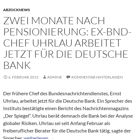
ABZOCKNEWS
ZWEI MONATE NACH
PENSIONIERUNG: EX-BND-
CHEF UHRLAU ARBEITET
JETZT FÜR DIE DEUTSCHE
BANK
6. FEBRUAR 2012
ADMINE
KOMMENTAR HINTERLASSEN
Der frühere Chef des Bundesnachrichtendienstes, Ernst
Uhrlau, arbeitet jetzt für die Deutsche Bank. Ein Sprecher des
Instituts bestätigte einen Bericht des Nachrichtenmagazins
„Der Spiegel“. Uhrlau berät demnach die Bank bei der Analyse
globaler Risiken. Uhrlau sei seit Anfang Februar als
freiberuflicher Berater für die Deutsche Bank tätig, sagte der
Zwei Monate nach Pensionierung: Ex-BND-Chef Uhrlau 
Sprecher.
weiterlesen
→