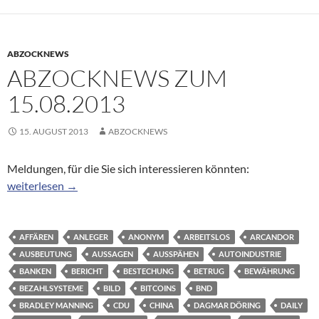
ABZOCKNEWS
ABZOCKNEWS ZUM
15.08.2013
15. AUGUST 2013
ABZOCKNEWS
Meldungen, für die Sie sich interessieren könnten:
Abzocknews zum 15.08.2013
weiterlesen
→
AFFÄREN
ANLEGER
ANONYM
ARBEITSLOS
ARCANDOR
AUSBEUTUNG
AUSSAGEN
AUSSPÄHEN
AUTOINDUSTRIE
BANKEN
BERICHT
BESTECHUNG
BETRUG
BEWÄHRUNG
BEZAHLSYSTEME
BILD
BITCOINS
BND
BRADLEY MANNING
CDU
CHINA
DAGMAR DÖRING
DAILY