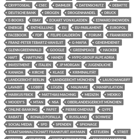
CRYPTOSEAL
CSEC
DAIMLER
DATENSCHUTZ
DEBATTE
DEUTSCHE BANK
DROGEN
DROGENHANDEL
DRUCK
E-BOOKS
EBAY
ECKART VON KLAEDEN
EDWARD SNOWDEN
ENERGIE
ENTHÜLLUNG
EU
EU-PARLAMENT
EUROPOL
FACEBOOK
FDP
FELIPE CALDERÓN
FORUM
FRANKREICH
FRANZ-PETER TEBARTZ-VAN ELST
G-MAFIA
GEHEIMDIENST
GLENN GREENWALD
GOOGLE
GREENPEACE
HACKER
HAFT
HAFTUNG
HANDY
HYPO GROUP ALPE ADRIA
INVESTMENT
ITALIEN
JP MORGAN
JUGENDLICHE
KANADA
KIRCHE
KLAGE
KRIMINALITÄT
LANDGERICHT BERLIN
LANDGERICHT MÜNCHEN
LAUSCHANGRIFF
LAVABIT
LOBBY
LÜGEN
MALWARE
MANIPULATION
MARKUS FRICK
MATTHIAS MACHNIG
MEDIZIN
MEXIKO
MOODY'S
MTAN
NSA
OBERLANDESGERICHT MÜNCHEN
ONLINE-BANKING
PAPST
PIERRE OMIDYAR
QYPE
RABATT
RONALD POFALLA
RUSSLAND
SCHWEIZ
SOCIAL MEDIA
SPD
SPENDEN
SPIONAGE
STAATSANWALTSCHAFT FRANKFURT AM MAIN
STEUERN
STREIT