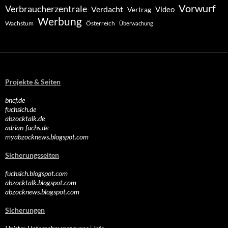
Vorwurf
Verbraucherzentrale
Verdacht
Video
Vertrag
Werbung
Wachstum
Österreich
Überwachung
Projekte & Seiten
bncf.de
fuchsich.de
abzocktalk.de
adrian-fuchs.de
myabzocknews.blogspot.com
Sicherungsseiten
fuchsich.blogspot.com
abzocktalk.blogspot.com
abzocknews.blogspot.com
Sicherungen