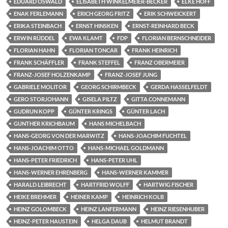
EDUARD OSWALD
ELISABETH WINKELMEIER-BECKER
ELKE HOFF
ENAK FERLEMANN
ERICH GEORG FRITZ
ERIK SCHWEICKERT
ERIKA STEINBACH
ERNST HINSKEN
ERNST-REINHARD BECK
ERWIN RÜDDEL
EWA KLAMT
FDP
FLORIAN BERNSCHNEIDER
FLORIAN HAHN
FLORIAN TONCAR
FRANK HEINRICH
FRANK SCHÄFFLER
FRANK STEFFEL
FRANZ OBERMEIER
FRANZ-JOSEF HOLZENKAMP
FRANZ-JOSEF JUNG
GABRIELE MOLITOR
GEORG SCHIRMBECK
GERDA HASSELFELDT
GERO STORJOHANN
GISELA PILTZ
GITTA CONNEMANN
GUDRUN KOPP
GÜNTER KRINGS
GÜNTER LACH
GUNTHER KRICHBAUM
HANS MICHELBACH
HANS-GEORG VON DER MARWITZ
HANS-JOACHIM FUCHTEL
HANS-JOACHIM OTTO
HANS-MICHAEL GOLDMANN
HANS-PETER FRIEDRICH
HANS-PETER UHL
HANS-WERNER EHRENBERG
HANS-WERNER KAMMER
HARALD LEIBRECHT
HARTFRID WOLFF
HARTWIG FISCHER
HEIKE BREHMER
HEINER KAMP
HEINRICH KOLB
HEINZ GOLOMBECK
HEINZ LANFERMANN
HEINZ RIESENHUBER
HEINZ-PETER HAUSTEIN
HELGA DAUB
HELMUT BRANDT