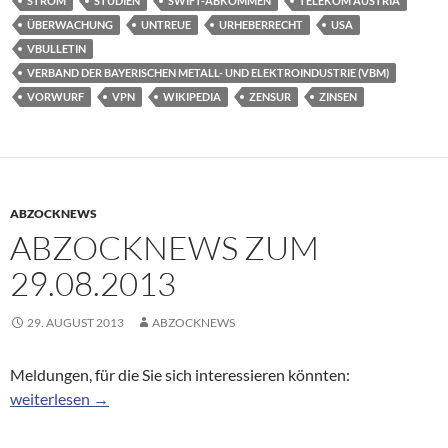
STROM
STUDIEN
SWIFT-ABKOMMEN
TELEKOM AUSTRIA
ÜBERWACHUNG
UNTREUE
URHEBERRECHT
USA
VBULLETIN
VERBAND DER BAYERISCHEN METALL- UND ELEKTROINDUSTRIE (VBM)
VORWURF
VPN
WIKIPEDIA
ZENSUR
ZINSEN
ABZOCKNEWS
ABZOCKNEWS ZUM
29.08.2013
29. AUGUST 2013
ABZOCKNEWS
Meldungen, für die Sie sich interessieren könnten:
Abzocknews zum 29.08.2013
weiterlesen
→