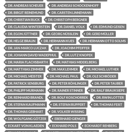
DR. ANDREAS SCHEUER
DR. ANDREAS SCHOCKENHOFF
DR. BIRGIT REINEMUND
DR. CARSTEN LINNEMANN
DR. CHRISTIAN RUCK
DR. CHRISTOPH BERGNER
DR. CLAUDIA WINTERSTEIN
DR. DANIEL VOLK
DR. EDMUND GEISEN
DR. EGON JÜTTNER
DR. GEORG NÜSSLEIN
DR. GERD MÜLLER
DR. HELGE BRAUN
DR. HERMANN KUES
DR. HERMANN OTTO SOLMS
DR. JAN-MARCO LUCZAK
DR. JOACHIM PFEIFFER
DR. JOHANN DAVID WADEPHUL
DR. LUTZ KNOPEK
DR. MARIA FLACHSBARTH
DR. MATHIAS MIDDELBERG
DR. MATTHIAS ZIMMER
DR. MAX LEHMER
DR. MICHAEL LUTHER
DR. MICHAEL MEISTER
DR. MICHAEL PAUL
DR. OLE SCHRÖDER
DR. PATRICK SENSBURG
DR. PETER RÖHLINGER
DR. PETER TAUBER
DR. PHILIPP MURMANN
DR. RAINER STINNER
DR. RALF BRAUKSIEPE
DR. REINHARD BRANDL
DR. ROLF KOSCHORREK
DR. RWIN LOTTER
DR. STEFAN KAUFMANN
DR. STEFAN RUPPERT
DR. THOMAS FEIST
DR. THOMAS GEBHART
DR. VOLKER WISSING
DR. WOLFGANG GÖTZER
EBERHARD GIENGER
ECKART VON KLAEDEN
ECKHARD POLS
ECKHARDT REHBERG