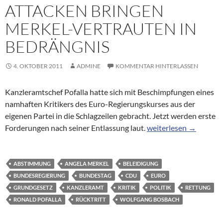
ATTACKEN BRINGEN
MERKEL-VERTRAUTEN IN
BEDRÄNGNIS
4. OKTOBER 2011
ADMINE
KOMMENTAR HINTERLASSEN
Kanzleramtschef Pofalla hatte sich mit Beschimpfungen eines
namhaften Kritikers des Euro-Regierungskurses aus der
eigenen Partei in die Schlagzeilen gebracht. Jetzt werden erste
Ronald Pofalla: Pöbel
Forderungen nach seiner Entlassung laut.
weiterlesen
→
ABSTIMMUNG
ANGELA MERKEL
BELEIDIGUNG
BUNDESREGIERUNG
BUNDESTAG
CDU
EURO
GRUNDGESETZ
KANZLERAMT
KRITIK
POLITIK
RETTUNG
RONALD POFALLA
RÜCKTRITT
WOLFGANG BOSBACH