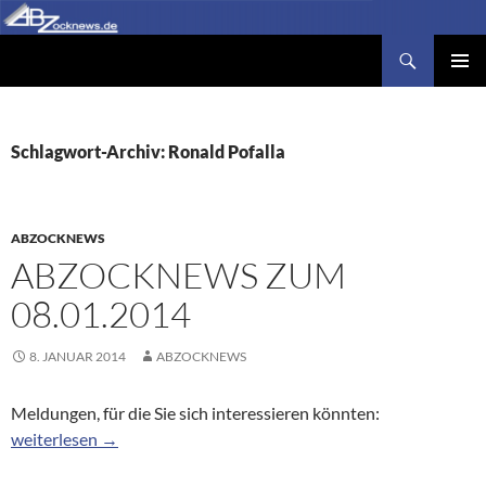
Zum
Inhalt
Suchen
Abzocknews.de
springen
PRIMÄR
MENÜ
Schlagwort-Archiv: Ronald Pofalla
ABZOCKNEWS
ABZOCKNEWS ZUM
08.01.2014
8. JANUAR 2014
ABZOCKNEWS
Meldungen, für die Sie sich interessieren könnten:
Abzocknews zum 08.01.2014
weiterlesen
→