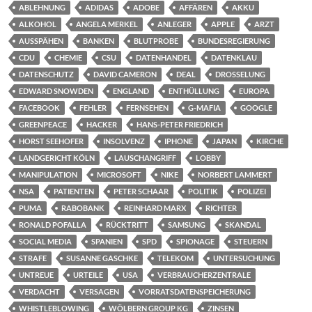
ABLEHNUNG
ADIDAS
ADOBE
AFFÄREN
AKKU
ALKOHOL
ANGELA MERKEL
ANLEGER
APPLE
ARZT
AUSSPÄHEN
BANKEN
BLUTPROBE
BUNDESREGIERUNG
CDU
CHEMIE
CSU
DATENHANDEL
DATENKLAU
DATENSCHUTZ
DAVID CAMERON
DEAL
DROSSELUNG
EDWARD SNOWDEN
ENGLAND
ENTHÜLLUNG
EUROPA
FACEBOOK
FEHLER
FERNSEHEN
G-MAFIA
GOOGLE
GREENPEACE
HACKER
HANS-PETER FRIEDRICH
HORST SEEHOFER
INSOLVENZ
IPHONE
JAPAN
KIRCHE
LANDGERICHT KÖLN
LAUSCHANGRIFF
LOBBY
MANIPULATION
MICROSOFT
NIKE
NORBERT LAMMERT
NSA
PATIENTEN
PETER SCHAAR
POLITIK
POLIZEI
PUMA
RABOBANK
REINHARD MARX
RICHTER
RONALD POFALLA
RÜCKTRITT
SAMSUNG
SKANDAL
SOCIAL MEDIA
SPANIEN
SPD
SPIONAGE
STEUERN
STRAFE
SUSANNE GASCHKE
TELEKOM
UNTERSUCHUNG
UNTREUE
URTEILE
USA
VERBRAUCHERZENTRALE
VERDACHT
VERSAGEN
VORRATSDATENSPEICHERUNG
WHISTLEBLOWING
WÖLBERN GROUP KG
ZINSEN