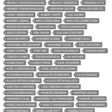
HELMUT GÜNTER BAUMANN
HELMUT HEIDERICH
HENNING OTTE
HERBERT FRANKENHAUSER
HERMANN GRÖHE
HOLGER KRESTEL
HORST MEIERHOFER
HUBERT HÜPPE
ILSE AIGNER
INGBERT LIEBING
INGO GÄDECHENS
INGO WELLENREUTHER
INGRID FISCHBACH
JAN MÜCKE
JENS ACKERMANN
JENS KOEPPEN
JENS SPAHN
JOACHIM GÜNTHER
JOACHIM SPATZ
JOHANNES RÖRING
JOHANNES SELLE
JOHANNES SINGHAMMER
JOHANNES VOGEL
JÖRG VAN ESSEN
JOSEF GÖPPEL
JOSEF RIEF
JUDITH SKUDELNY
JÜRGEN HARDT
JÜRGEN KLIMKE
JÜRGEN KOPPELIN
KAI WEGNER
KARIN MAAG
KARIN STRENZ
KARL HOLMEIER
KARL SCHIEWERLING
KARL-GEORG WELLMANN
KATHERINA REICHE
KLAUS PETER BRÄHMIG
KLAUS RIEGERT
KLAUS-PETER FLOSBACH
KLAUS-PETER WILLSCH
KRISTINA SCHRÖDER
LARS FRIEDRICH LINDEMANN
LOTHAR RIEBSAMEN
MANFRED BEHRENS
MANFRED GRUND
MANFRED KOLBE
MANFRED TODTENHAUSEN
MANUEL HÖFERLIN
MARCO BUSCHMANN
MARCO WANDERWITZ
MARCUS WEINBERG
MARIA MICHALK
MARIE-LUISE DÖTT
MARINA SCHUSTER