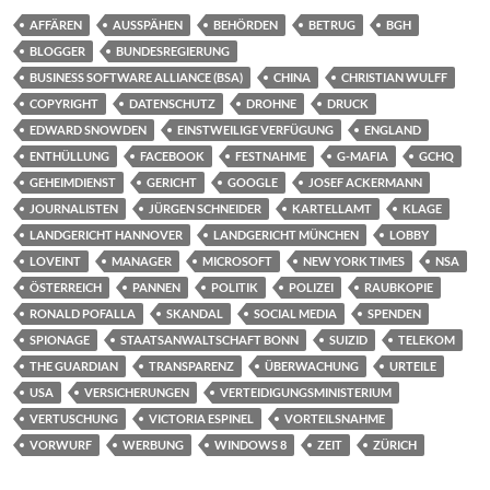
AFFÄREN
AUSSPÄHEN
BEHÖRDEN
BETRUG
BGH
BLOGGER
BUNDESREGIERUNG
BUSINESS SOFTWARE ALLIANCE (BSA)
CHINA
CHRISTIAN WULFF
COPYRIGHT
DATENSCHUTZ
DROHNE
DRUCK
EDWARD SNOWDEN
EINSTWEILIGE VERFÜGUNG
ENGLAND
ENTHÜLLUNG
FACEBOOK
FESTNAHME
G-MAFIA
GCHQ
GEHEIMDIENST
GERICHT
GOOGLE
JOSEF ACKERMANN
JOURNALISTEN
JÜRGEN SCHNEIDER
KARTELLAMT
KLAGE
LANDGERICHT HANNOVER
LANDGERICHT MÜNCHEN
LOBBY
LOVEINT
MANAGER
MICROSOFT
NEW YORK TIMES
NSA
ÖSTERREICH
PANNEN
POLITIK
POLIZEI
RAUBKOPIE
RONALD POFALLA
SKANDAL
SOCIAL MEDIA
SPENDEN
SPIONAGE
STAATSANWALTSCHAFT BONN
SUIZID
TELEKOM
THE GUARDIAN
TRANSPARENZ
ÜBERWACHUNG
URTEILE
USA
VERSICHERUNGEN
VERTEIDIGUNGSMINISTERIUM
VERTUSCHUNG
VICTORIA ESPINEL
VORTEILSNAHME
VORWURF
WERBUNG
WINDOWS 8
ZEIT
ZÜRICH