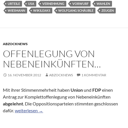
URTEILE
USA
VERNEHMUNG
VORWURF
WAHLEN
WIESMANN
WIKILEAKS
WOLFGANG SCHÄUBLE
ZEUGEN
ABZOCKNEWS
OFFENLEGUNG VON
NEBENEINKÜNFTEN…
16. NOVEMBER 2012
ABZOCKNEWS
1 KOMMENTAR
Mit ihrer Stimmenmehrheit haben
Union
und
FDP
einen
Antrag zur Komplettoffenlegung von Nebeneinkünften
abgelehnt
. Die Oppositionsparteien stimmten geschlossen
Offenlegung von Nebeneinkünften…
dafür.
weiterlesen
→