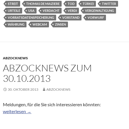
STREIT
THOMAS DE MAIZIERE
TOD
TÜRKEI
TWITTER
URTEILE
USA
VERDACHT
VERDI
VERGEWALTIGUNG
VORRATSDATENSPEICHERUNG
VORSTAND
VORWURF
WÄHRUNG
WEBCAM
ZINSEN
ABZOCKNEWS
ABZOCKNEWS ZUM
30.10.2013
30. OKTOBER 2013
ABZOCKNEWS
Meldungen, für die Sie sich interessieren könnten:
Abzocknews zum 30.10.2013
weiterlesen
→