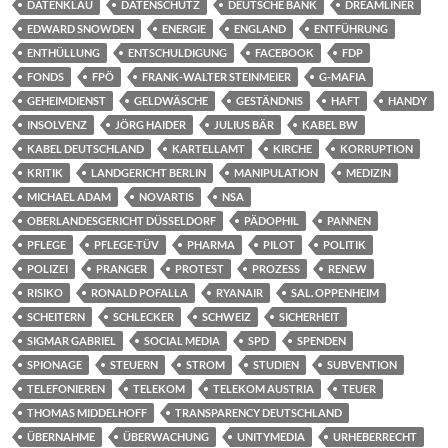
DATENKLAU
DATENSCHUTZ
DEUTSCHE BANK
DREAMLINER
EDWARD SNOWDEN
ENERGIE
ENGLAND
ENTFÜHRUNG
ENTHÜLLUNG
ENTSCHULDIGUNG
FACEBOOK
FDP
FONDS
FPÖ
FRANK-WALTER STEINMEIER
G-MAFIA
GEHEIMDIENST
GELDWÄSCHE
GESTÄNDNIS
HAFT
HANDY
INSOLVENZ
JÖRG HAIDER
JULIUS BÄR
KABEL BW
KABEL DEUTSCHLAND
KARTELLAMT
KIRCHE
KORRUPTION
KRITIK
LANDGERICHT BERLIN
MANIPULATION
MEDIZIN
MICHAEL ADAM
NOVARTIS
NSA
OBERLANDESGERICHT DÜSSELDORF
PÄDOPHIL
PANNEN
PFLEGE
PFLEGE-TÜV
PHARMA
PILOT
POLITIK
POLIZEI
PRANGER
PROTEST
PROZESS
RENEW
RISIKO
RONALD POFALLA
RYANAIR
SAL. OPPENHEIM
SCHEITERN
SCHLECKER
SCHWEIZ
SICHERHEIT
SIGMAR GABRIEL
SOCIAL MEDIA
SPD
SPENDEN
SPIONAGE
STEUERN
STROM
STUDIEN
SUBVENTION
TELEFONIEREN
TELEKOM
TELEKOM AUSTRIA
TEUER
THOMAS MIDDELHOFF
TRANSPARENCY DEUTSCHLAND
ÜBERNAHME
ÜBERWACHUNG
UNITYMEDIA
URHEBERRECHT