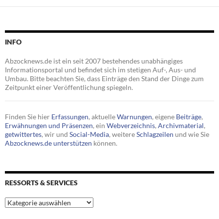
INFO
Abzocknews.de ist ein seit 2007 bestehendes unabhängiges
Informationsportal und befindet sich im stetigen Auf-, Aus- und
Umbau. Bitte beachten Sie, dass Einträge den Stand der Dinge zum
Zeitpunkt einer Veröffentlichung spiegeln.
Finden Sie hier
Erfassungen
, aktuelle
Warnungen
, eigene
Beiträge
,
Erwähnungen und Präsenzen
, ein
Webverzeichnis
,
Archivmaterial
,
getwittertes
, wir und
Social-Media
, weitere
Schlagzeilen
und wie Sie
Abzocknews.de unterstützen
können.
RESSORTS & SERVICES
Ressorts
&
Services