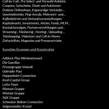
Call-by-Call-, Pre-Select- und Vorwahl-Anbieter
Coupons, Gutscheine, Dealz und Auktionen
Dubiose Onlineshops, fragwürdige Verkäufer…
Gewinnbimmler, Ping-Anrufe, Mehrwert- und…
Kaffeefahrten und Verkaufsveranstaltungen
Kapitalmarkt, Investments, Aktien, Fonds, MLM…
Kontaktanzeigen, Partnervermittlungen und…
Streaming-, Filesharing-, Hosting-, Uploading…
Teleshopping, Videotext und Call-In-Shows
Zeitschriften, Magazine und Pressevertriebe
Sonstige Gruppen und Konstrukte
Adblock Plus-Werbenetzwerk
Die Guerillaz
Firmengruppe Volandt
Gebrüder Pass
Heppenheim-Connection
Kash-Capital Group
Lotto-Team
Manwin Gruppe
Mintnet-Gruppe
S&K Gruppe
Schweizer Balkan-Connection
Seligenstädter Kreisel