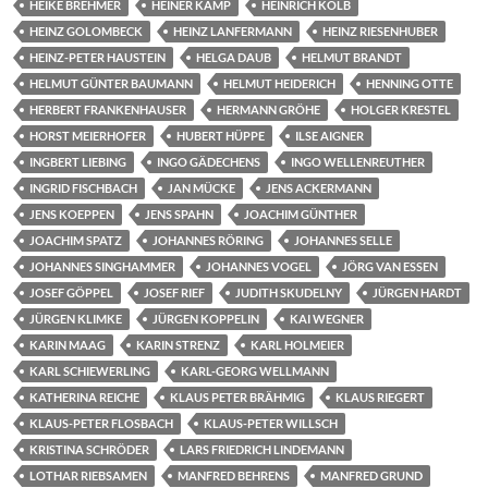
HEIKE BREHMER
HEINER KAMP
HEINRICH KOLB
HEINZ GOLOMBECK
HEINZ LANFERMANN
HEINZ RIESENHUBER
HEINZ-PETER HAUSTEIN
HELGA DAUB
HELMUT BRANDT
HELMUT GÜNTER BAUMANN
HELMUT HEIDERICH
HENNING OTTE
HERBERT FRANKENHAUSER
HERMANN GRÖHE
HOLGER KRESTEL
HORST MEIERHOFER
HUBERT HÜPPE
ILSE AIGNER
INGBERT LIEBING
INGO GÄDECHENS
INGO WELLENREUTHER
INGRID FISCHBACH
JAN MÜCKE
JENS ACKERMANN
JENS KOEPPEN
JENS SPAHN
JOACHIM GÜNTHER
JOACHIM SPATZ
JOHANNES RÖRING
JOHANNES SELLE
JOHANNES SINGHAMMER
JOHANNES VOGEL
JÖRG VAN ESSEN
JOSEF GÖPPEL
JOSEF RIEF
JUDITH SKUDELNY
JÜRGEN HARDT
JÜRGEN KLIMKE
JÜRGEN KOPPELIN
KAI WEGNER
KARIN MAAG
KARIN STRENZ
KARL HOLMEIER
KARL SCHIEWERLING
KARL-GEORG WELLMANN
KATHERINA REICHE
KLAUS PETER BRÄHMIG
KLAUS RIEGERT
KLAUS-PETER FLOSBACH
KLAUS-PETER WILLSCH
KRISTINA SCHRÖDER
LARS FRIEDRICH LINDEMANN
LOTHAR RIEBSAMEN
MANFRED BEHRENS
MANFRED GRUND