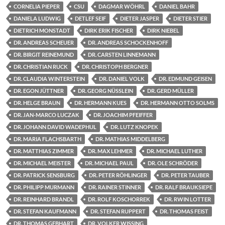
CORNELIA PIEPER
CSU
DAGMAR WÖHRL
DANIEL BAHR
DANIELA LUDWIG
DETLEF SEIF
DIETER JASPER
DIETER STIER
DIETRICH MONSTADT
DIRK ERIK FISCHER
DIRK NIEBEL
DR. ANDREAS SCHEUER
DR. ANDREAS SCHOCKENHOFF
DR. BIRGIT REINEMUND
DR. CARSTEN LINNEMANN
DR. CHRISTIAN RUCK
DR. CHRISTOPH BERGNER
DR. CLAUDIA WINTERSTEIN
DR. DANIEL VOLK
DR. EDMUND GEISEN
DR. EGON JÜTTNER
DR. GEORG NÜSSLEIN
DR. GERD MÜLLER
DR. HELGE BRAUN
DR. HERMANN KUES
DR. HERMANN OTTO SOLMS
DR. JAN-MARCO LUCZAK
DR. JOACHIM PFEIFFER
DR. JOHANN DAVID WADEPHUL
DR. LUTZ KNOPEK
DR. MARIA FLACHSBARTH
DR. MATHIAS MIDDELBERG
DR. MATTHIAS ZIMMER
DR. MAX LEHMER
DR. MICHAEL LUTHER
DR. MICHAEL MEISTER
DR. MICHAEL PAUL
DR. OLE SCHRÖDER
DR. PATRICK SENSBURG
DR. PETER RÖHLINGER
DR. PETER TAUBER
DR. PHILIPP MURMANN
DR. RAINER STINNER
DR. RALF BRAUKSIEPE
DR. REINHARD BRANDL
DR. ROLF KOSCHORREK
DR. RWIN LOTTER
DR. STEFAN KAUFMANN
DR. STEFAN RUPPERT
DR. THOMAS FEIST
DR. THOMAS GEBHART
DR. VOLKER WISSING