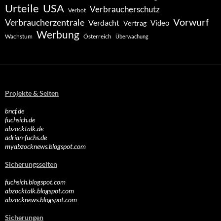
Urteile
USA
Verbraucherschutz
Verbot
Vorwurf
Verbraucherzentrale
Verdacht
Video
Vertrag
Werbung
Wachstum
Österreich
Überwachung
Projekte & Seiten
bncf.de
fuchsich.de
abzocktalk.de
adrian-fuchs.de
myabzocknews.blogspot.com
Sicherungsseiten
fuchsich.blogspot.com
abzocktalk.blogspot.com
abzocknews.blogspot.com
Sicherungen