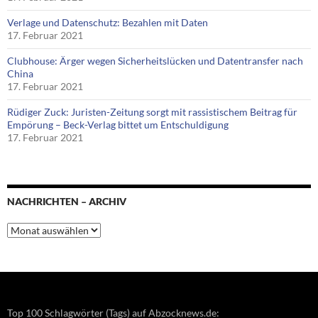
Verlage und Datenschutz: Bezahlen mit Daten
17. Februar 2021
Clubhouse: Ärger wegen Sicherheitslücken und Datentransfer nach
China
17. Februar 2021
Rüdiger Zuck: Juristen-Zeitung sorgt mit rassistischem Beitrag für
Empörung – Beck-Verlag bittet um Entschuldigung
17. Februar 2021
NACHRICHTEN – ARCHIV
Nachrichten
–
Archiv
Top 100 Schlagwörter (Tags) auf Abzocknews.de: