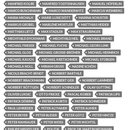
MANFRED KOLBE
MANFRED TODTENHAUSEN
MANUEL HÖFERLIN
MARCO BUSCHMANN
MARCO WANDERWITZ
MARCUS WEINBERG
MARIA MICHALK
MARIE-LUISE DÖTT
MARINA SCHUSTER
MARKUS GRÜBEL
MARLENE MORTLER
MATTHIAS HEIDER
MATTHIAS LIETZ
MAX STADLER
MAX STRAUBINGER
MECHTHILD DYCKMANS
MECHTHILD HEIL
MICHAEL BRAND
MICHAEL FRIESER
MICHAEL FUCHS
MICHAEL GEORG LINK
MICHAEL GLOS
MICHAEL GROSSE-BRÖMER
MICHAEL HENNRICH
MICHAEL KAUCH
MICHAEL KRETSCHMER
MICHAEL STÜBGEN
MICHAELA NOLL
MIRIAM GRUSS
NADINE SCHÖN
NICOLE BRACHT-BENDT
NORBERT BARTHLE
NORBERT BRACKMANN
NORBERT GEIS
NORBERT LAMMERT
NORBERT RÖTTGEN
NORBERT SCHINDLER
OLAV GUTTING
OLIVER LUKSIC
OTTO FRICKE
PASCAL KOBER
PATRICIA LIPS
PATRICK DÖRING
PATRICK KURTH
PATRICK SCHNIEDER
PAUL LEHRIEDER
PETER ALTMAIER
PETER AUMER
PETER BEYER
PETER BLESER
PETER GÖTZ
PETER HINTZE
PETER RAMSAUER
PETER WEISS
PETER WICHTEL
PHILIPP MISSFELDER
POLITIK
PROF. DR. MARTIN NEUMANN