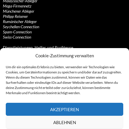
Malaysischer-Ableger
Mega-Firmennetz
Münchener Ableger
Philipp Reisener
Rumänischer Ableger
Seychellen-Connection
Spam-Connection
Swiss-Connection
Dienstleistungen, Helfer und Profiteure
Cookie-Zustimmung verwalten
Anonymisierungsdienste, VPN- und Web-Proxy…
Anwaltliche Vertretungen, Kanzleien und Juristen
Um dir ein optimales Erlebnis zu bieten, verwenden wir Technologien wie
Bezahlsysteme, Finanzdienstleister und…
Cookies, um Geräteinformationen zu speichern und/oder darauf zuzugreifen.
Bürodienstleister, Firmengründer- und/oder…
Wenn du diesen Technologien zustimmst, können wir Daten wie das
Datenhändler, Adressbroker und zielgerichtetes…
Surfverhalten oder eindeutige IDs auf dieser Website verarbeiten. Wenn du
Hosting, Routing, Provider, Domain-, Web- und…
deine Zustimmung nicht erteilst oder zurückziehst, können bestimmte
Inkasso, Forderungsmanagement und eintreibende…
Merkmale und Funktionen beeinträchtigt werden.
Spieleanbieter, Online- und Browsergames
Onlinecasinos, Glücksspiele, Poker, Roulette & Co.
Partnerprogramme, Vertriebskanäle- und…
AKZEPTIEREN
Telekommunikationsdienstleister, Internet…
Vereine, Verbände, Vereinigungen und Lobbyisten
Web-Rotlichtbezirk, Erotik- und XXX-Anbieter
ABLEHNEN
Sonstige Dienstleister, Profiteure und Kooperationen