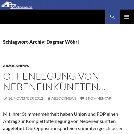
Zum
Inhalt
Suchen
Abzocknews.de
springen
PRIMÄR
MENÜ
Schlagwort-Archiv: Dagmar Wöhrl
ABZOCKNEWS
OFFENLEGUNG VON
NEBENEINKÜNFTEN…
16. NOVEMBER 2012
ABZOCKNEWS
1 KOMMENTAR
Mit ihrer Stimmenmehrheit haben
Union
und
FDP
einen
Antrag zur Komplettoffenlegung von Nebeneinkünften
abgelehnt
. Die Oppositionsparteien stimmten geschlossen