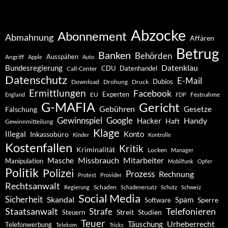
Abzocke
Abonnement
Abmahnung
Affären
Betrug
Banken
Behörden
Ausspähen
Angriff
Apple
Auto
Datenklau
Bundesregierung
CDU
Datenhandel
Call-Center
Datenschutz
E-Mail
Dubios
Drohung
Download
Druck
Ermittlungen
Facebook
Experten
EU
Festnahme
England
FDP
G-MAFIA
Gericht
Gebühren
Gesetze
Fälschung
Gewinnspiel
Google
Handy
Hacker
Haft
Gewinnmitteilung
Klage
Konto
Illegal
Inkassobüro
Kinder
Kontrolle
Kostenfallen
Kritik
Kriminalität
Locken
Manager
Missbrauch
Mitarbeiter
Masche
Manipulation
Mobilfunk
Opfer
Politik
Polizei
Prozess
Rechnung
Protest
Provider
Rechtsanwalt
Schaden
Regierung
Schadenersatz
Schutz
Schweiz
Social Media
Sicherheit
Skandal
Spam
Software
Sperre
Staatsanwalt
Telefonieren
Strafe
Studien
Steuern
Streit
Teuer
Urheberrecht
Täuschung
Telefonwerbung
Telekom
Tricks