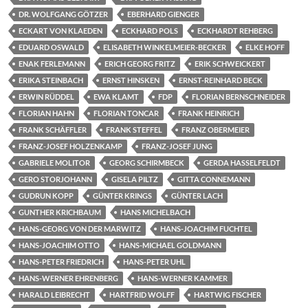
DR. WOLFGANG GÖTZER
EBERHARD GIENGER
ECKART VON KLAEDEN
ECKHARD POLS
ECKHARDT REHBERG
EDUARD OSWALD
ELISABETH WINKELMEIER-BECKER
ELKE HOFF
ENAK FERLEMANN
ERICH GEORG FRITZ
ERIK SCHWEICKERT
ERIKA STEINBACH
ERNST HINSKEN
ERNST-REINHARD BECK
ERWIN RÜDDEL
EWA KLAMT
FDP
FLORIAN BERNSCHNEIDER
FLORIAN HAHN
FLORIAN TONCAR
FRANK HEINRICH
FRANK SCHÄFFLER
FRANK STEFFEL
FRANZ OBERMEIER
FRANZ-JOSEF HOLZENKAMP
FRANZ-JOSEF JUNG
GABRIELE MOLITOR
GEORG SCHIRMBECK
GERDA HASSELFELDT
GERO STORJOHANN
GISELA PILTZ
GITTA CONNEMANN
GUDRUN KOPP
GÜNTER KRINGS
GÜNTER LACH
GUNTHER KRICHBAUM
HANS MICHELBACH
HANS-GEORG VON DER MARWITZ
HANS-JOACHIM FUCHTEL
HANS-JOACHIM OTTO
HANS-MICHAEL GOLDMANN
HANS-PETER FRIEDRICH
HANS-PETER UHL
HANS-WERNER EHRENBERG
HANS-WERNER KAMMER
HARALD LEIBRECHT
HARTFRID WOLFF
HARTWIG FISCHER