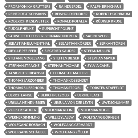
PROF. MONIKA GRÜTTERS
RAINER ERDEL
RALPH BRINKHAUS
REINER DEUTSCHMANN
REINHOLD SENDKER
ROBERT HOCHBAUM
RODERICH KIESEWETTER
RONALD POFALLA
RÜDIGER KRUSE
RUDOLF HENKE
RUPRECHT POLENZ
SABINE LEUTHEUSSER-SCHNARRENBERGER
SABINE WEISS
SEBASTIAN BLUMENTHAL
SEBASTIAN KÖRBER
SERKAN TÖREN
SIBYLLE PFEIFFER
SIEGFRIED KAUDER
STEFAN MÜLLER
STEFANIE VOGELSANG
STEFFEN BILGER
STEPHAN MAYER
STEPHAN STRACKE
STEPHAN THOMAE
SYLVIA CANEL
TANKRED SCHIPANSKI
THOMAS DE MAIZIERE
THOMAS JARZOMBEK
THOMAS KOSSENDEY
THOMAS SILBERHORN
THOMAS STROBL
TORSTEN STAFFELDT
ULRICH LANGE
ULRICH PETZOLD
ULRIKE FLACH
URSULA HEINEN-ESSER
URSULA VON DER LEYEN
UWE SCHUMMER
VOLKER KAUDER
VOLKMAR KLEIN
VOLKMAR VOGEL
WERNER SIMMLING
WILLI ZYLAJEW
WOLFGANG BÖRNSEN
WOLFGANG BOSBACH
WOLFGANG GERHARDT
WOLFGANG SCHÄUBLE
WOLFGANG ZÖLLER