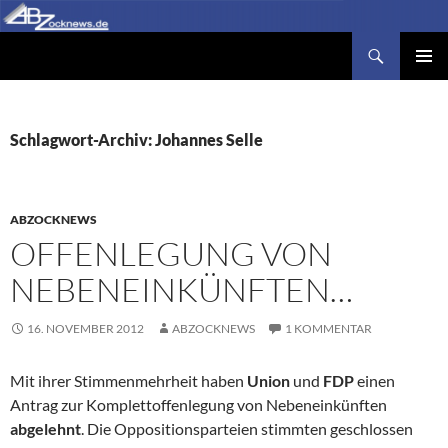
Zum
Inhalt
Suchen
Abzocknews.de
springen
PRIMÄR
MENÜ
Schlagwort-Archiv: Johannes Selle
ABZOCKNEWS
OFFENLEGUNG VON
NEBENEINKÜNFTEN…
16. NOVEMBER 2012
ABZOCKNEWS
1 KOMMENTAR
Mit ihrer Stimmenmehrheit haben
Union
und
FDP
einen
Antrag zur Komplettoffenlegung von Nebeneinkünften
abgelehnt
. Die Oppositionsparteien stimmten geschlossen