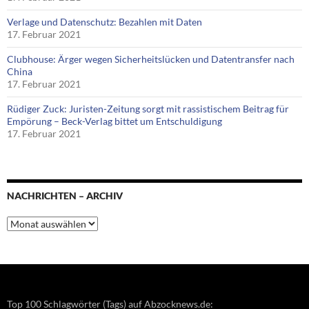
Verlage und Datenschutz: Bezahlen mit Daten
17. Februar 2021
Clubhouse: Ärger wegen Sicherheitslücken und Datentransfer nach
China
17. Februar 2021
Rüdiger Zuck: Juristen-Zeitung sorgt mit rassistischem Beitrag für
Empörung – Beck-Verlag bittet um Entschuldigung
17. Februar 2021
NACHRICHTEN – ARCHIV
Nachrichten
–
Archiv
Top 100 Schlagwörter (Tags) auf Abzocknews.de: