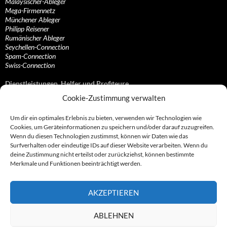
Malaysischer-Ableger
Mega-Firmennetz
Münchener Ableger
Philipp Reisener
Rumänischer Ableger
Seychellen-Connection
Spam-Connection
Swiss-Connection
Dienstleistungen, Helfer und Profiteure
Cookie-Zustimmung verwalten
Anonymisierungsdienste, VPN- und Web-Proxy…
Anwaltliche Vertretungen, Kanzleien und Juristen
Um dir ein optimales Erlebnis zu bieten, verwenden wir Technologien wie
Bezahlsysteme, Finanzdienstleister und…
Cookies, um Geräteinformationen zu speichern und/oder darauf zuzugreifen.
Bürodienstleister, Firmengründer- und/oder…
Wenn du diesen Technologien zustimmst, können wir Daten wie das
Datenhändler, Adressbroker und zielgerichtetes…
Surfverhalten oder eindeutige IDs auf dieser Website verarbeiten. Wenn du
Hosting, Routing, Provider, Domain-, Web- und…
deine Zustimmung nicht erteilst oder zurückziehst, können bestimmte
Inkasso, Forderungsmanagement und eintreibende…
Merkmale und Funktionen beeinträchtigt werden.
Spieleanbieter, Online- und Browsergames
Onlinecasinos, Glücksspiele, Poker, Roulette & Co.
Partnerprogramme, Vertriebskanäle- und…
AKZEPTIEREN
Telekommunikationsdienstleister, Internet…
Vereine, Verbände, Vereinigungen und Lobbyisten
Web-Rotlichtbezirk, Erotik- und XXX-Anbieter
ABLEHNEN
Sonstige Dienstleister, Profiteure und Kooperationen