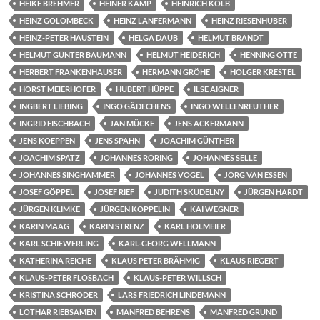
HEIKE BREHMER
HEINER KAMP
HEINRICH KOLB
HEINZ GOLOMBECK
HEINZ LANFERMANN
HEINZ RIESENHUBER
HEINZ-PETER HAUSTEIN
HELGA DAUB
HELMUT BRANDT
HELMUT GÜNTER BAUMANN
HELMUT HEIDERICH
HENNING OTTE
HERBERT FRANKENHAUSER
HERMANN GRÖHE
HOLGER KRESTEL
HORST MEIERHOFER
HUBERT HÜPPE
ILSE AIGNER
INGBERT LIEBING
INGO GÄDECHENS
INGO WELLENREUTHER
INGRID FISCHBACH
JAN MÜCKE
JENS ACKERMANN
JENS KOEPPEN
JENS SPAHN
JOACHIM GÜNTHER
JOACHIM SPATZ
JOHANNES RÖRING
JOHANNES SELLE
JOHANNES SINGHAMMER
JOHANNES VOGEL
JÖRG VAN ESSEN
JOSEF GÖPPEL
JOSEF RIEF
JUDITH SKUDELNY
JÜRGEN HARDT
JÜRGEN KLIMKE
JÜRGEN KOPPELIN
KAI WEGNER
KARIN MAAG
KARIN STRENZ
KARL HOLMEIER
KARL SCHIEWERLING
KARL-GEORG WELLMANN
KATHERINA REICHE
KLAUS PETER BRÄHMIG
KLAUS RIEGERT
KLAUS-PETER FLOSBACH
KLAUS-PETER WILLSCH
KRISTINA SCHRÖDER
LARS FRIEDRICH LINDEMANN
LOTHAR RIEBSAMEN
MANFRED BEHRENS
MANFRED GRUND