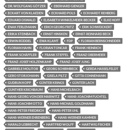
DR. WOLFGANG GÖTZER
EBERHARD GIENGER
ECKART VON KLAEDEN
ECKHARD POLS
ECKHARDT REHBERG
EDUARD OSWALD
ELISABETH WINKELMEIER-BECKER
ELKE HOFF
ENAK FERLEMANN
ERICH GEORG FRITZ
ERIK SCHWEICKERT
ERIKA STEINBACH
ERNST HINSKEN
ERNST-REINHARD BECK
ERWIN RÜDDEL
EWA KLAMT
FDP
FLORIAN BERNSCHNEIDER
FLORIAN HAHN
FLORIAN TONCAR
FRANK HEINRICH
FRANK SCHÄFFLER
FRANK STEFFEL
FRANZ OBERMEIER
FRANZ-JOSEF HOLZENKAMP
FRANZ-JOSEF JUNG
GABRIELE MOLITOR
GEORG SCHIRMBECK
GERDA HASSELFELDT
GERO STORJOHANN
GISELA PILTZ
GITTA CONNEMANN
GUDRUN KOPP
GÜNTER KRINGS
GÜNTER LACH
GUNTHER KRICHBAUM
HANS MICHELBACH
HANS-GEORG VON DER MARWITZ
HANS-JOACHIM FUCHTEL
HANS-JOACHIM OTTO
HANS-MICHAEL GOLDMANN
HANS-PETER FRIEDRICH
HANS-PETER UHL
HANS-WERNER EHRENBERG
HANS-WERNER KAMMER
HARALD LEIBRECHT
HARTFRID WOLFF
HARTWIG FISCHER