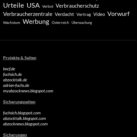
Urteile
USA
Verbraucherschutz
Verbot
Vorwurf
Verbraucherzentrale
Verdacht
Video
Vertrag
Werbung
Wachstum
Österreich
Überwachung
Projekte & Seiten
bncf.de
fuchsich.de
abzocktalk.de
adrian-fuchs.de
myabzocknews.blogspot.com
Sicherungsseiten
fuchsich.blogspot.com
abzocktalk.blogspot.com
abzocknews.blogspot.com
Sicherungen