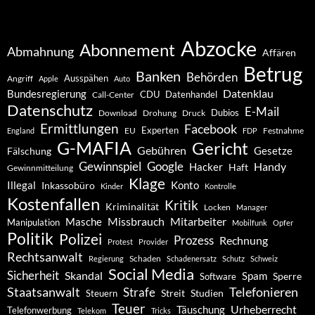
Abzocke
Abonnement
Abmahnung
Affären
Betrug
Banken
Behörden
Ausspähen
Angriff
Apple
Auto
Datenklau
Bundesregierung
CDU
Datenhandel
Call-Center
Datenschutz
E-Mail
Dubios
Drohung
Download
Druck
Ermittlungen
Facebook
Experten
EU
Festnahme
England
FDP
G-MAFIA
Gericht
Gebühren
Gesetze
Fälschung
Gewinnspiel
Google
Handy
Hacker
Haft
Gewinnmitteilung
Klage
Konto
Illegal
Inkassobüro
Kinder
Kontrolle
Kostenfallen
Kritik
Kriminalität
Locken
Manager
Missbrauch
Mitarbeiter
Masche
Manipulation
Mobilfunk
Opfer
Politik
Polizei
Prozess
Rechnung
Protest
Provider
Rechtsanwalt
Schaden
Regierung
Schadenersatz
Schutz
Schweiz
Social Media
Sicherheit
Skandal
Spam
Software
Sperre
Staatsanwalt
Telefonieren
Strafe
Studien
Steuern
Streit
Teuer
Urheberrecht
Täuschung
Telefonwerbung
Telekom
Tricks