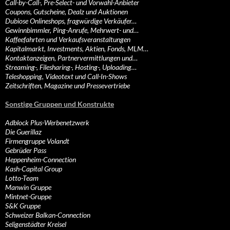
Call-by-Call-, Pre-Select- und Vorwahl-Anbieter
Coupons, Gutscheine, Dealz und Auktionen
Dubiose Onlineshops, fragwürdige Verkäufer…
Gewinnbimmler, Ping-Anrufe, Mehrwert- und…
Kaffeefahrten und Verkaufsveranstaltungen
Kapitalmarkt, Investments, Aktien, Fonds, MLM…
Kontaktanzeigen, Partnervermittlungen und…
Streaming-, Filesharing-, Hosting-, Uploading…
Teleshopping, Videotext und Call-In-Shows
Zeitschriften, Magazine und Pressevertriebe
Sonstige Gruppen und Konstrukte
Adblock Plus-Werbenetzwerk
Die Guerillaz
Firmengruppe Volandt
Gebrüder Pass
Heppenheim-Connection
Kash-Capital Group
Lotto-Team
Manwin Gruppe
Mintnet-Gruppe
S&K Gruppe
Schweizer Balkan-Connection
Seligenstädter Kreisel