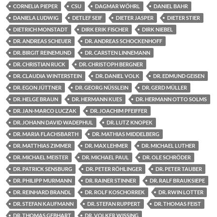
CORNELIA PIEPER
CSU
DAGMAR WÖHRL
DANIEL BAHR
DANIELA LUDWIG
DETLEF SEIF
DIETER JASPER
DIETER STIER
DIETRICH MONSTADT
DIRK ERIK FISCHER
DIRK NIEBEL
DR. ANDREAS SCHEUER
DR. ANDREAS SCHOCKENHOFF
DR. BIRGIT REINEMUND
DR. CARSTEN LINNEMANN
DR. CHRISTIAN RUCK
DR. CHRISTOPH BERGNER
DR. CLAUDIA WINTERSTEIN
DR. DANIEL VOLK
DR. EDMUND GEISEN
DR. EGON JÜTTNER
DR. GEORG NÜSSLEIN
DR. GERD MÜLLER
DR. HELGE BRAUN
DR. HERMANN KUES
DR. HERMANN OTTO SOLMS
DR. JAN-MARCO LUCZAK
DR. JOACHIM PFEIFFER
DR. JOHANN DAVID WADEPHUL
DR. LUTZ KNOPEK
DR. MARIA FLACHSBARTH
DR. MATHIAS MIDDELBERG
DR. MATTHIAS ZIMMER
DR. MAX LEHMER
DR. MICHAEL LUTHER
DR. MICHAEL MEISTER
DR. MICHAEL PAUL
DR. OLE SCHRÖDER
DR. PATRICK SENSBURG
DR. PETER RÖHLINGER
DR. PETER TAUBER
DR. PHILIPP MURMANN
DR. RAINER STINNER
DR. RALF BRAUKSIEPE
DR. REINHARD BRANDL
DR. ROLF KOSCHORREK
DR. RWIN LOTTER
DR. STEFAN KAUFMANN
DR. STEFAN RUPPERT
DR. THOMAS FEIST
DR. THOMAS GEBHART
DR. VOLKER WISSING