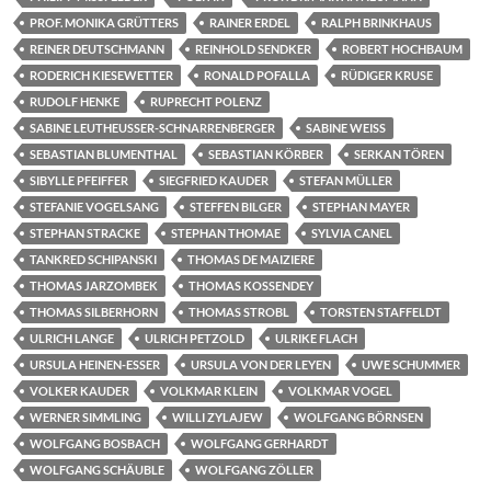
PROF. MONIKA GRÜTTERS
RAINER ERDEL
RALPH BRINKHAUS
REINER DEUTSCHMANN
REINHOLD SENDKER
ROBERT HOCHBAUM
RODERICH KIESEWETTER
RONALD POFALLA
RÜDIGER KRUSE
RUDOLF HENKE
RUPRECHT POLENZ
SABINE LEUTHEUSSER-SCHNARRENBERGER
SABINE WEISS
SEBASTIAN BLUMENTHAL
SEBASTIAN KÖRBER
SERKAN TÖREN
SIBYLLE PFEIFFER
SIEGFRIED KAUDER
STEFAN MÜLLER
STEFANIE VOGELSANG
STEFFEN BILGER
STEPHAN MAYER
STEPHAN STRACKE
STEPHAN THOMAE
SYLVIA CANEL
TANKRED SCHIPANSKI
THOMAS DE MAIZIERE
THOMAS JARZOMBEK
THOMAS KOSSENDEY
THOMAS SILBERHORN
THOMAS STROBL
TORSTEN STAFFELDT
ULRICH LANGE
ULRICH PETZOLD
ULRIKE FLACH
URSULA HEINEN-ESSER
URSULA VON DER LEYEN
UWE SCHUMMER
VOLKER KAUDER
VOLKMAR KLEIN
VOLKMAR VOGEL
WERNER SIMMLING
WILLI ZYLAJEW
WOLFGANG BÖRNSEN
WOLFGANG BOSBACH
WOLFGANG GERHARDT
WOLFGANG SCHÄUBLE
WOLFGANG ZÖLLER