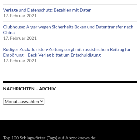
Verlage und Datenschutz: Bezahlen mit Daten
17. Februar 2021
Clubhouse: Ärger wegen Sicherheitslücken und Datentransfer nach
China
17. Februar 2021
Rüdiger Zuck: Juristen-Zeitung sorgt mit rassistischem Beitrag für
Empörung – Beck-Verlag bittet um Entschuldigung
17. Februar 2021
NACHRICHTEN – ARCHIV
Nachrichten
–
Archiv
Top 100 Schlagwörter (Tags) auf Abzocknews.de: