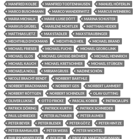
MANFRED KOLBE
MANFRED TODTENHAUSEN
MANUEL HÖFERLIN
MARCO BUSCHMANN
MARCO WANDERWITZ
MARCUS WEINBERG
MARIA MICHALK
MARIE-LUISE DÖTT
MARINA SCHUSTER
MARKUS GRÜBEL
MARLENE MORTLER
MATTHIAS HEIDER
MATTHIAS LIETZ
MAX STADLER
MAX STRAUBINGER
MECHTHILD DYCKMANS
MECHTHILD HEIL
MICHAEL BRAND
MICHAEL FRIESER
MICHAEL FUCHS
MICHAEL GEORG LINK
MICHAEL GLOS
MICHAEL GROSSE-BRÖMER
MICHAEL HENNRICH
MICHAEL KAUCH
MICHAEL KRETSCHMER
MICHAEL STÜBGEN
MICHAELA NOLL
MIRIAM GRUSS
NADINE SCHÖN
NICOLE BRACHT-BENDT
NORBERT BARTHLE
NORBERT BRACKMANN
NORBERT GEIS
NORBERT LAMMERT
NORBERT RÖTTGEN
NORBERT SCHINDLER
OLAV GUTTING
OLIVER LUKSIC
OTTO FRICKE
PASCAL KOBER
PATRICIA LIPS
PATRICK DÖRING
PATRICK KURTH
PATRICK SCHNIEDER
PAUL LEHRIEDER
PETER ALTMAIER
PETER AUMER
PETER BEYER
PETER BLESER
PETER GÖTZ
PETER HINTZE
PETER RAMSAUER
PETER WEISS
PETER WICHTEL
PHILIPP MISSFELDER
POLITIK
PROF. DR. MARTIN NEUMANN