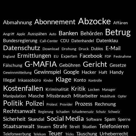
Abzocke
Abonnement
Abmahnung
Affären
Betrug
Banken
Behörden
Ausspähen
Angriff
Apple
Auto
Datenklau
Bundesregierung
CDU
Datenhandel
Call-Center
Datenschutz
E-Mail
Dubios
Drohung
Download
Druck
Ermittlungen
Facebook
Experten
EU
Festnahme
England
FDP
G-MAFIA
Gericht
Gebühren
Gesetze
Fälschung
Gewinnspiel
Google
Handy
Hacker
Haft
Gewinnmitteilung
Klage
Konto
Illegal
Inkassobüro
Kinder
Kontrolle
Kostenfallen
Kritik
Kriminalität
Locken
Manager
Missbrauch
Mitarbeiter
Masche
Manipulation
Mobilfunk
Opfer
Politik
Polizei
Prozess
Rechnung
Protest
Provider
Rechtsanwalt
Schaden
Regierung
Schadenersatz
Schutz
Schweiz
Social Media
Sicherheit
Skandal
Spam
Software
Sperre
Staatsanwalt
Telefonieren
Strafe
Studien
Steuern
Streit
Teuer
Urheberrecht
Täuschung
Telefonwerbung
Telekom
Tricks