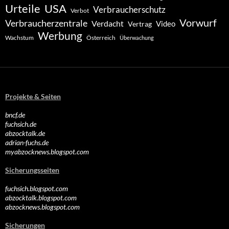
Urteile
USA
Verbraucherschutz
Verbot
Vorwurf
Verbraucherzentrale
Verdacht
Video
Vertrag
Werbung
Wachstum
Österreich
Überwachung
Projekte & Seiten
bncf.de
fuchsich.de
abzocktalk.de
adrian-fuchs.de
myabzocknews.blogspot.com
Sicherungsseiten
fuchsich.blogspot.com
abzocktalk.blogspot.com
abzocknews.blogspot.com
Sicherungen