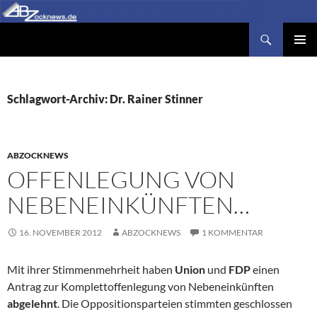
Zum
Inhalt
Suchen
Abzocknews.de
springen
PRIMÄR
MENÜ
Schlagwort-Archiv: Dr. Rainer Stinner
ABZOCKNEWS
OFFENLEGUNG VON
NEBENEINKÜNFTEN…
16. NOVEMBER 2012
ABZOCKNEWS
1 KOMMENTAR
Mit ihrer Stimmenmehrheit haben
Union
und
FDP
einen
Antrag zur Komplettoffenlegung von Nebeneinkünften
abgelehnt
. Die Oppositionsparteien stimmten geschlossen