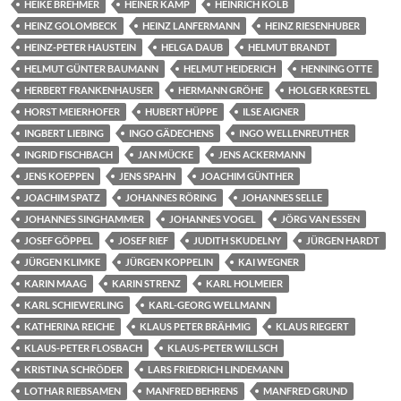
HEIKE BREHMER
HEINER KAMP
HEINRICH KOLB
HEINZ GOLOMBECK
HEINZ LANFERMANN
HEINZ RIESENHUBER
HEINZ-PETER HAUSTEIN
HELGA DAUB
HELMUT BRANDT
HELMUT GÜNTER BAUMANN
HELMUT HEIDERICH
HENNING OTTE
HERBERT FRANKENHAUSER
HERMANN GRÖHE
HOLGER KRESTEL
HORST MEIERHOFER
HUBERT HÜPPE
ILSE AIGNER
INGBERT LIEBING
INGO GÄDECHENS
INGO WELLENREUTHER
INGRID FISCHBACH
JAN MÜCKE
JENS ACKERMANN
JENS KOEPPEN
JENS SPAHN
JOACHIM GÜNTHER
JOACHIM SPATZ
JOHANNES RÖRING
JOHANNES SELLE
JOHANNES SINGHAMMER
JOHANNES VOGEL
JÖRG VAN ESSEN
JOSEF GÖPPEL
JOSEF RIEF
JUDITH SKUDELNY
JÜRGEN HARDT
JÜRGEN KLIMKE
JÜRGEN KOPPELIN
KAI WEGNER
KARIN MAAG
KARIN STRENZ
KARL HOLMEIER
KARL SCHIEWERLING
KARL-GEORG WELLMANN
KATHERINA REICHE
KLAUS PETER BRÄHMIG
KLAUS RIEGERT
KLAUS-PETER FLOSBACH
KLAUS-PETER WILLSCH
KRISTINA SCHRÖDER
LARS FRIEDRICH LINDEMANN
LOTHAR RIEBSAMEN
MANFRED BEHRENS
MANFRED GRUND