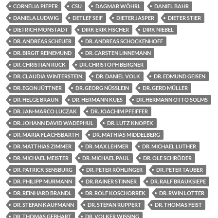
CORNELIA PIEPER
CSU
DAGMAR WÖHRL
DANIEL BAHR
DANIELA LUDWIG
DETLEF SEIF
DIETER JASPER
DIETER STIER
DIETRICH MONSTADT
DIRK ERIK FISCHER
DIRK NIEBEL
DR. ANDREAS SCHEUER
DR. ANDREAS SCHOCKENHOFF
DR. BIRGIT REINEMUND
DR. CARSTEN LINNEMANN
DR. CHRISTIAN RUCK
DR. CHRISTOPH BERGNER
DR. CLAUDIA WINTERSTEIN
DR. DANIEL VOLK
DR. EDMUND GEISEN
DR. EGON JÜTTNER
DR. GEORG NÜSSLEIN
DR. GERD MÜLLER
DR. HELGE BRAUN
DR. HERMANN KUES
DR. HERMANN OTTO SOLMS
DR. JAN-MARCO LUCZAK
DR. JOACHIM PFEIFFER
DR. JOHANN DAVID WADEPHUL
DR. LUTZ KNOPEK
DR. MARIA FLACHSBARTH
DR. MATHIAS MIDDELBERG
DR. MATTHIAS ZIMMER
DR. MAX LEHMER
DR. MICHAEL LUTHER
DR. MICHAEL MEISTER
DR. MICHAEL PAUL
DR. OLE SCHRÖDER
DR. PATRICK SENSBURG
DR. PETER RÖHLINGER
DR. PETER TAUBER
DR. PHILIPP MURMANN
DR. RAINER STINNER
DR. RALF BRAUKSIEPE
DR. REINHARD BRANDL
DR. ROLF KOSCHORREK
DR. RWIN LOTTER
DR. STEFAN KAUFMANN
DR. STEFAN RUPPERT
DR. THOMAS FEIST
DR. THOMAS GEBHART
DR. VOLKER WISSING