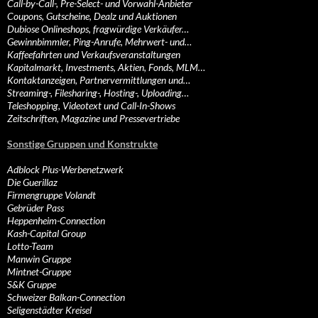
Call-by-Call-, Pre-Select- und Vorwahl-Anbieter
Coupons, Gutscheine, Dealz und Auktionen
Dubiose Onlineshops, fragwürdige Verkäufer…
Gewinnbimmler, Ping-Anrufe, Mehrwert- und…
Kaffeefahrten und Verkaufsveranstaltungen
Kapitalmarkt, Investments, Aktien, Fonds, MLM…
Kontaktanzeigen, Partnervermittlungen und…
Streaming-, Filesharing-, Hosting-, Uploading…
Teleshopping, Videotext und Call-In-Shows
Zeitschriften, Magazine und Pressevertriebe
Sonstige Gruppen und Konstrukte
Adblock Plus-Werbenetzwerk
Die Guerillaz
Firmengruppe Volandt
Gebrüder Pass
Heppenheim-Connection
Kash-Capital Group
Lotto-Team
Manwin Gruppe
Mintnet-Gruppe
S&K Gruppe
Schweizer Balkan-Connection
Seligenstädter Kreisel