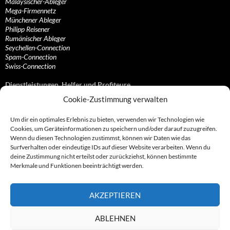
Malaysischer-Ableger
Mega-Firmennetz
Münchener Ableger
Philipp Reisener
Rumänischer Ableger
Seychellen-Connection
Spam-Connection
Swiss-Connection
Dienstleistungen, Helfer und Profiteure
Cookie-Zustimmung verwalten
Anonymisierungsdienste, VPN- und Web-Proxy…
Anwaltliche Vertretungen, Kanzleien und Juristen
Um dir ein optimales Erlebnis zu bieten, verwenden wir Technologien wie
Bezahlsysteme, Finanzdienstleister und…
Cookies, um Geräteinformationen zu speichern und/oder darauf zuzugreifen.
Bürodienstleister, Firmengründer- und/oder…
Wenn du diesen Technologien zustimmst, können wir Daten wie das
Datenhändler, Adressbroker und zielgerichtetes…
Surfverhalten oder eindeutige IDs auf dieser Website verarbeiten. Wenn du
Hosting, Routing, Provider, Domain-, Web- und…
deine Zustimmung nicht erteilst oder zurückziehst, können bestimmte
Inkasso, Forderungsmanagement und eintreibende…
Merkmale und Funktionen beeinträchtigt werden.
Spieleanbieter, Online- und Browsergames
Onlinecasinos, Glücksspiele, Poker, Roulette & Co.
Partnerprogramme, Vertriebskanäle- und…
AKZEPTIEREN
Telekommunikationsdienstleister, Internet…
Vereine, Verbände, Vereinigungen und Lobbyisten
Web-Rotlichtbezirk, Erotik- und XXX-Anbieter
ABLEHNEN
Sonstige Dienstleister, Profiteure und Kooperationen