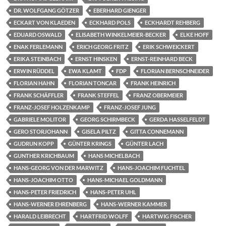
DR. WOLFGANG GÖTZER
EBERHARD GIENGER
ECKART VON KLAEDEN
ECKHARD POLS
ECKHARDT REHBERG
EDUARD OSWALD
ELISABETH WINKELMEIER-BECKER
ELKE HOFF
ENAK FERLEMANN
ERICH GEORG FRITZ
ERIK SCHWEICKERT
ERIKA STEINBACH
ERNST HINSKEN
ERNST-REINHARD BECK
ERWIN RÜDDEL
EWA KLAMT
FDP
FLORIAN BERNSCHNEIDER
FLORIAN HAHN
FLORIAN TONCAR
FRANK HEINRICH
FRANK SCHÄFFLER
FRANK STEFFEL
FRANZ OBERMEIER
FRANZ-JOSEF HOLZENKAMP
FRANZ-JOSEF JUNG
GABRIELE MOLITOR
GEORG SCHIRMBECK
GERDA HASSELFELDT
GERO STORJOHANN
GISELA PILTZ
GITTA CONNEMANN
GUDRUN KOPP
GÜNTER KRINGS
GÜNTER LACH
GUNTHER KRICHBAUM
HANS MICHELBACH
HANS-GEORG VON DER MARWITZ
HANS-JOACHIM FUCHTEL
HANS-JOACHIM OTTO
HANS-MICHAEL GOLDMANN
HANS-PETER FRIEDRICH
HANS-PETER UHL
HANS-WERNER EHRENBERG
HANS-WERNER KAMMER
HARALD LEIBRECHT
HARTFRID WOLFF
HARTWIG FISCHER