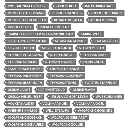
PROF. MONIKA GRÜTTERS
RAINER ERDEL
RALPH BRINKHAUS
REINER DEUTSCHMANN
REINHOLD SENDKER
ROBERT HOCHBAUM
RODERICH KIESEWETTER
RONALD POFALLA
RÜDIGER KRUSE
RUDOLF HENKE
RUPRECHT POLENZ
SABINE LEUTHEUSSER-SCHNARRENBERGER
SABINE WEISS
SEBASTIAN BLUMENTHAL
SEBASTIAN KÖRBER
SERKAN TÖREN
SIBYLLE PFEIFFER
SIEGFRIED KAUDER
STEFAN MÜLLER
STEFANIE VOGELSANG
STEFFEN BILGER
STEPHAN MAYER
STEPHAN STRACKE
STEPHAN THOMAE
SYLVIA CANEL
TANKRED SCHIPANSKI
THOMAS DE MAIZIERE
THOMAS JARZOMBEK
THOMAS KOSSENDEY
THOMAS SILBERHORN
THOMAS STROBL
TORSTEN STAFFELDT
ULRICH LANGE
ULRICH PETZOLD
ULRIKE FLACH
URSULA HEINEN-ESSER
URSULA VON DER LEYEN
UWE SCHUMMER
VOLKER KAUDER
VOLKMAR KLEIN
VOLKMAR VOGEL
WERNER SIMMLING
WILLI ZYLAJEW
WOLFGANG BÖRNSEN
WOLFGANG BOSBACH
WOLFGANG GERHARDT
WOLFGANG SCHÄUBLE
WOLFGANG ZÖLLER