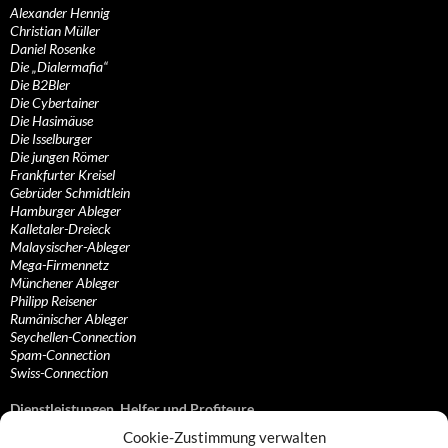
Alexander Hennig
Christian Müller
Daniel Rosenke
Die „Dialermafia“
Die B2Bler
Die Cybertainer
Die Hasimäuse
Die Isselburger
Die jungen Römer
Frankfurter Kreisel
Gebrüder Schmidtlein
Hamburger Ableger
Kalletaler-Dreieck
Malaysischer-Ableger
Mega-Firmennetz
Münchener Ableger
Philipp Reisener
Rumänischer Ableger
Seychellen-Connection
Spam-Connection
Swiss-Connection
Dienstleistungen, Helfer und Profiteure
Cookie-Zustimmung verwalten
Anonymisierungsdienste, VPN- und Web-Proxy…