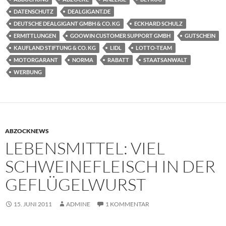
DATENSCHUTZ
DEALGIGANT.DE
DEUTSCHE DEALGIGANT GMBH & CO. KG
ECKHARD SCHULZ
ERMITTLUNGEN
GOOWIN CUSTOMER SUPPORT GMBH
GUTSCHEIN
KAUFLAND STIFTUNG & CO. KG
LIDL
LOTTO-TEAM
MOTORGARANT
NORMA
RABATT
STAATSANWALT
WERBUNG
ABZOCKNEWS
LEBENSMITTEL: VIEL
SCHWEINEFLEISCH IN DER
GEFLÜGELWURST
15. JUNI 2011
ADMINE
1 KOMMENTAR