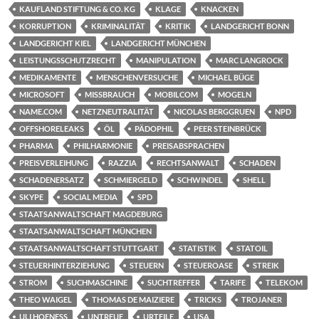
KAUFLAND STIFTUNG & CO. KG
KLAGE
KNACKEN
KORRUPTION
KRIMINALITÄT
KRITIK
LANDGERICHT BONN
LANDGERICHT KIEL
LANDGERICHT MÜNCHEN
LEISTUNGSSCHUTZRECHT
MANIPULATION
MARC LANGROCK
MEDIKAMENTE
MENSCHENVERSUCHE
MICHAEL BÜGE
MICROSOFT
MISSBRAUCH
MOBILCOM
MOGELN
NAME.COM
NETZNEUTRALITÄT
NICOLAS BERGGRUEN
NPD
OFFSHORELEAKS
ÖL
PÄDOPHIL
PEER STEINBRÜCK
PHARMA
PHILHARMONIE
PREISABSPRACHEN
PREISVERLEIHUNG
RAZZIA
RECHTSANWALT
SCHADEN
SCHADENERSATZ
SCHMIERGELD
SCHWINDEL
SHELL
SKYPE
SOCIAL MEDIA
SPD
STAATSANWALTSCHAFT MAGDEBURG
STAATSANWALTSCHAFT MÜNCHEN
STAATSANWALTSCHAFT STUTTGART
STATISTIK
STATOIL
STEUERHINTERZIEHUNG
STEUERN
STEUEROASE
STREIK
STROM
SUCHMASCHINE
SUCHTREFFER
TARIFE
TELEKOM
THEO WAIGEL
THOMAS DE MAIZIERE
TRICKS
TROJANER
ULI HOENESS
UNTREUE
URTEILE
USA