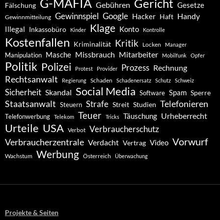
G-MAFIA
Gericht
Gebühren
Gesetze
Fälschung
Gewinnspiel
Google
Handy
Hacker
Haft
Gewinnmitteilung
Klage
Konto
Illegal
Inkassobüro
Kinder
Kontrolle
Kostenfallen
Kritik
Kriminalität
Locken
Manager
Missbrauch
Mitarbeiter
Masche
Manipulation
Mobilfunk
Opfer
Politik
Polizei
Prozess
Rechnung
Protest
Provider
Rechtsanwalt
Schaden
Regierung
Schadenersatz
Schutz
Schweiz
Social Media
Sicherheit
Skandal
Spam
Software
Sperre
Staatsanwalt
Telefonieren
Strafe
Studien
Steuern
Streit
Teuer
Urheberrecht
Täuschung
Telefonwerbung
Telekom
Tricks
Urteile
USA
Verbraucherschutz
Verbot
Vorwurf
Verbraucherzentrale
Verdacht
Video
Vertrag
Werbung
Wachstum
Österreich
Überwachung
Projekte & Seiten