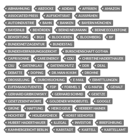
ABMAHNUNG
ABZOCKE
ADIDAS
AFFÄREN
AMAZON
ASSOCIATED PRESS
AUFSICHTSRAT
AUSSPÄHEN
AUTOINDUSTRIE
BAHN
BANKEN
BAYERN MÜNCHEN
BAYERNLB
BEHÖRDEN
BERND NEUMANN
BERNIE ECCLESTONE
BEWERTUNG
BGH
BLOCKIEREN
BLOOMBERG
BP
BUNDESNETZAGENTUR
BUNDESTAG
BUNDESVERFASSUNGSGERICHT
BURSCHENSCHAFT GOTHIA
CAPRI SONNE
CARE ENERGY
CDU
CHRISTINE HADERTHAUER
CSU
DATENKLAU
DATENSCHUTZ
DDR
DEAL
DEBATTE
DOPING
DR. MAN-KI KIM
DROHNE
DROSSELUNG
DURCHSUCHUNG
E-MAIL
ERMITTLUNGEN
EUFEMIANO FUENTES
FDP
FORMEL 1
G-MAFIA
GEHALT
GERHARD GRIBKOWSKY
GERHARD SCHMID
GESETZE
GESETZESENTWÜRFE
GOLDENER WINDBEUTEL
GOOGLE
GRÜNE
HAFTUNG
HEIKO GEUE
HERBERT HAINER
HOCHTIEF
HOLIDAYCHECK
HORST SEEHOFER
HUBERT HADERTHAUER
ILLEGAL
INVESTOR
IRREFÜHRUNG
KAMMERGERICHT BERLIN
KARSTADT
KARTELL
KARTELLAMT