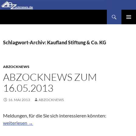
Zum
Inhalt
Suchen
Abzocknews.de
springen
PRIMÄR
MENÜ
Schlagwort-Archiv: Kaufland Stiftung & Co. KG
ABZOCKNEWS
ABZOCKNEWS ZUM
16.05.2013
16. MAI 2013
ABZOCKNEWS
Meldungen, für die Sie sich interessieren könnten:
Abzocknews zum 16.05.2013
weiterlesen
→