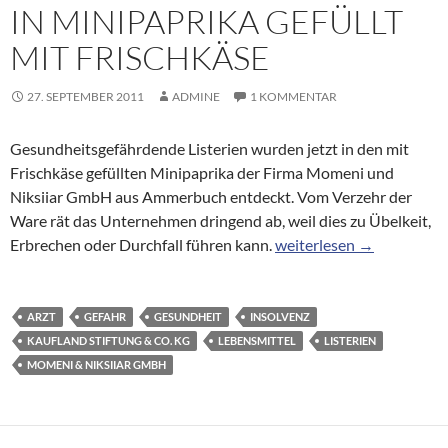
IN MINIPAPRIKA GEFÜLLT
MIT FRISCHKÄSE
27. SEPTEMBER 2011
ADMINE
1 KOMMENTAR
Gesundheitsgefährdende Listerien wurden jetzt in den mit
Frischkäse gefüllten Minipaprika der Firma Momeni und
Niksiiar GmbH aus Ammerbuch entdeckt. Vom Verzehr der
Ware rät das Unternehmen dringend ab, weil dies zu Übelkeit,
Warnung vor Listerien in 
Erbrechen oder Durchfall führen kann.
weiterlesen
→
ARZT
GEFAHR
GESUNDHEIT
INSOLVENZ
KAUFLAND STIFTUNG & CO. KG
LEBENSMITTEL
LISTERIEN
MOMENI & NIKSIIAR GMBH