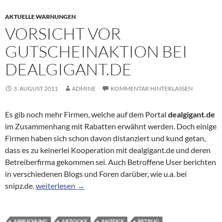
AKTUELLE WARNUNGEN
VORSICHT VOR
GUTSCHEINAKTION BEI
DEALGIGANT.DE
3. AUGUST 2011
ADMINE
KOMMENTAR HINTERLASSEN
Es gib noch mehr Firmen, welche auf dem Portal
dealgigant.de
im Zusammenhang mit Rabatten erwähnt werden. Doch einige
Firmen haben sich schon davon distanziert und kund getan,
dass es zu keinerlei Kooperation mit dealgigant.de und deren
Betreiberfirma gekommen sei. Auch Betroffene User berichten
in verschiedenen Blogs und Foren darüber, wie u.a. bei
Vorsicht vor Gutscheinaktion bei dealgigant.de
snipz.de.
weiterlesen
→
ABBUCHUNG
ABZOCKE
ANZEIGE
BETRUG