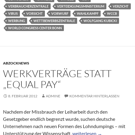
VERBRAUCHERZENTRALE
VERTEIDIGUNGSMINISTERIUM
VERZICHT
VIRUS
VORSICHT
VORWURF
WAHLKAMPF
WCCB
WERBUNG
WETTBEWERBSZENTRALE
WOLFGANG KUBICKI
WORLD CONGRESS CENTER BONN
ABZOCKNEWS
WERKVERTRÄGE STATT
„EQUAL PAY“
8. FEBRUAR 2012
ADMINE
KOMMENTAR HINTERLASSEN
Nachdem der Missbrauch der Leiharbeit durch den
Gesetzgeber endlich begrenzt wurde, suchen deutsche
Unternehmen nach neuen Formen des Lohndumpings – mit
Werkverträge statt „equal pay
Unterstützung der Wissenschaft.
weiterlesen
→