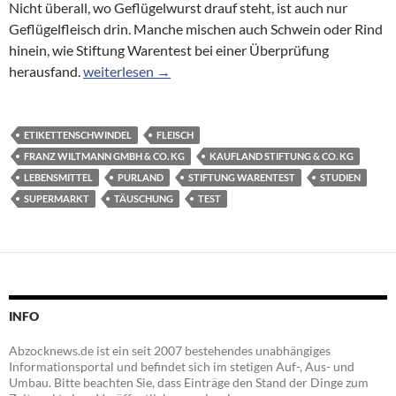
Nicht überall, wo Geflügelwurst drauf steht, ist auch nur
Geflügelfleisch drin. Manche mischen auch Schwein oder Rind
hinein, wie Stiftung Warentest bei einer Überprüfung
Lebensmittel: Viel Schweinefleisch in der Geflügelw
herausfand.
weiterlesen
→
ETIKETTENSCHWINDEL
FLEISCH
FRANZ WILTMANN GMBH & CO. KG
KAUFLAND STIFTUNG & CO. KG
LEBENSMITTEL
PURLAND
STIFTUNG WARENTEST
STUDIEN
SUPERMARKT
TÄUSCHUNG
TEST
INFO
Abzocknews.de ist ein seit 2007 bestehendes unabhängiges
Informationsportal und befindet sich im stetigen Auf-, Aus- und
Umbau. Bitte beachten Sie, dass Einträge den Stand der Dinge zum