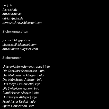
bncf.de
fuchsich.de
abzocktalk.de
adrian-fuchs.de
myabzocknews.blogspot.com
Sicherungsseiten
fuchsich.blogspot.com
abzocktalk.blogspot.com
abzocknews.blogspot.com
Sicherungen
Unister-Unternehmensgruppe
|
info
Die Gebrüder Schmidtlein
|
info
Der Malaysische Ableger
|
info
Der Münchener Ableger
|
info
Das Mega-Firmennetz
|
info
Die Swiss-Connection
|
info
Rumänischer Ableger
|
info
Hamburger Ableger
|
info
Frankfurter Kreisel
|
info
Spam-Connection
|
info