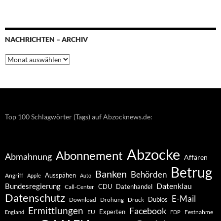
NACHRICHTEN – ARCHIV
Nachrichten
–
Archiv
Top 100 Schlagwörter (Tags) auf Abzocknews.de:
Abzocke
Abonnement
Abmahnung
Affären
Betrug
Banken
Behörden
Ausspähen
Angriff
Apple
Auto
Datenklau
Bundesregierung
CDU
Datenhandel
Call-Center
Datenschutz
E-Mail
Dubios
Drohung
Download
Druck
Ermittlungen
Facebook
Experten
EU
Festnahme
England
FDP