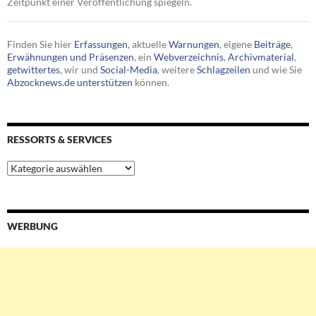
Zeitpunkt einer Veröffentlichung spiegeln.
Finden Sie hier
Erfassungen
, aktuelle
Warnungen
, eigene
Beiträge
,
Erwähnungen und Präsenzen
, ein
Webverzeichnis
,
Archivmaterial
,
getwittertes
, wir und
Social-Media
, weitere
Schlagzeilen
und wie Sie
Abzocknews.de unterstützen
können.
RESSORTS & SERVICES
Ressorts
&
Services
WERBUNG