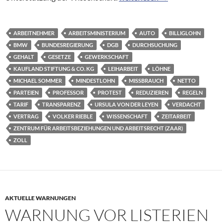
ARBEITNEHMER
ARBEITSMINISTERIUM
AUTO
BILLIGLOHN
BMW
BUNDESREGIERUNG
DGB
DURCHSUCHUNG
GEHALT
GESETZE
GEWERKSCHAFT
KAUFLAND STIFTUNG & CO. KG
LEIHARBEIT
LÖHNE
MICHAEL SOMMER
MINDESTLOHN
MISSBRAUCH
NETTO
PARTEIEN
PROFESSOR
PROTEST
REDUZIEREN
REGELN
TARIF
TRANSPARENZ
URSULA VON DER LEYEN
VERDACHT
VERTRAG
VOLKER RIEBLE
WISSENSCHAFT
ZEITARBEIT
ZENTRUM FÜR ARBEITSBEZIEHUNGEN UND ARBEITSRECHT (ZAAR)
ZOLL
AKTUELLE WARNUNGEN
WARNUNG VOR LISTERIEN