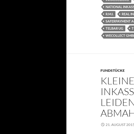
NATIONAL INKAS
R.M.I.
REAL I
SAFERPAYMENT 
TELBAR UG
T
WECOLLECT GMB
FUNDSTÜCKE
KLEIN
INKAS
LEIDE
ABMA
21. AUGUST 201