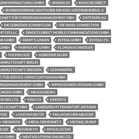
ÖGENSVERWALTUNGS GMBH
BOERSE.SX
BOESCHE DIRECT
BUNDESVERBAND DEUTSCHER INKASSO-UNTERNEHMEN E. V.
SCHAFT FÜR FORDERUNGSMANAGEMENT MBH
DATEYARD AG
DIE GEBRÜDER SCHMIDTLEIN
DIE SWISS-CONNECTION
NT FZE LLC
DIMOCO DIRECT MOBILE COMMUNICATIONS GMBH
NS GMBH
ERMITTLUNGEN
ESTESA GMBH
ESTESA LTD.
 GMBH
FAIRMOUNT GMBH
FLORIAN SCHWEIGER
FUCHSICH.DE
GEBRÜDER SELIMI
NWALTSCHAFT BERLIN
ANWALTSCHAFT DRESDEN
GEWINNSPIEL
T FÜR SERVICE-DIENSTLEISTUNGEN MBH
UNGSMANAGEMENT GMBH
IMPRESSIONEN VERSAND GMBH
STUNGEN GMBH
INKASSOBÜRO
I ORG LTD.
KINO.TO
KINOX.TO
ELLSCHAFT MBH
LANDGERICHT FRANKFURT AM MAIN
PZIG
LOAD HOUSE FZE
MALAYSISCHER ABLEGER
MEDIVATIS
MEGA-FIRMENNETZ
MICHAEL BURAT
REUDE
MOVIE4K.TO
MYGULLY.COM
SO GMBH
NEXTSOLUTIONS ONLINE LTD.