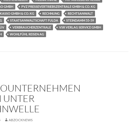
SO GMBH
PVZ PRESSEVERTRIEBSZENTRALE GMBH & CO. KG
NKASSO GMBH & CO. KG
RECHNUNG
RECHTSANWALT
AG
STAATSANWALTSCHAFT FULDA
STEINDAMM 55-59
ÜV
VERBRAUCHERZENTRALE
VSR VERLAG SERVICE GMBH
H
WOHLFÜHL REISEN AG
E
SOUNTERNEHMEN
N UNTER
HNWELLE
5
ABZOCKNEWS