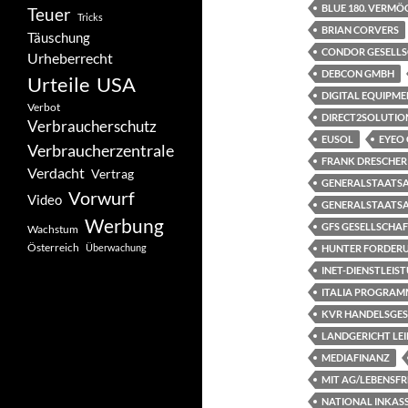
BLUE 180. VERM
Teuer
Tricks
BRIAN CORVERS
Täuschung
CONDOR GESELL
Urheberrecht
DEBCON GMBH
Urteile
USA
DIGITAL EQUIPME
Verbot
DIRECT2SOLUTIO
Verbraucherschutz
EUSOL
EYEO
Verbraucherzentrale
FRANK DRESCHER
Verdacht
Vertrag
GENERALSTAATSA
Vorwurf
Video
GENERALSTAATS
Werbung
GFS GESELLSCHAF
Wachstum
Österreich
Überwachung
HUNTER FORDER
INET-DIENSTLEI
ITALIA PROGRAMM
KVR HANDELSGES
LANDGERICHT LEI
MEDIAFINANZ
MIT AG/LEBENSF
NATIONAL INKAS