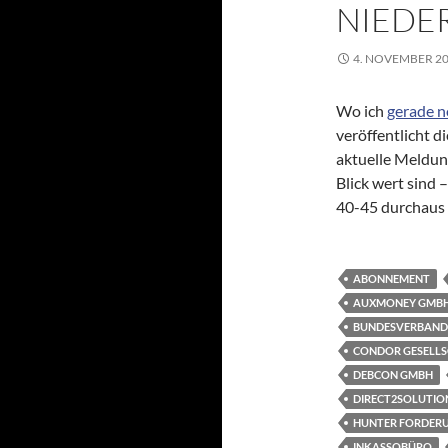
NIEDE
4. NOVEMBER 2
Wo ich
gerade 
veröffentlicht di
aktuelle Meldun
Blick wert sind 
40-45 durchaus
ABONNEMENT
AUXMONEY GMB
BUNDESVERBAND 
CONDOR GESELL
DEBCON GMBH
DIRECT2SOLUTIO
HUNTER FORDER
INKASSOBÜRO