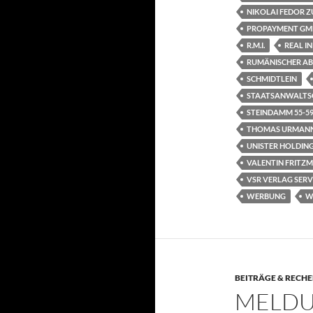
NIKOLAI FEDOR Z
PROPAYMENT GM
R.M.I.
REAL I
RUMÄNISCHER AB
SCHMIDTLEIN
STAATSANWALTS
STEINDAMM 55-5
THOMAS URMAN
UNISTER HOLDIN
VALENTIN FRITZ
VSR VERLAG SER
WERBUNG
W
BEITRÄGE & RECH
MELDU