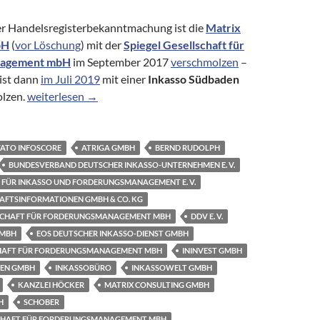
r Handelsregisterbekanntmachung ist die
Matrix
bH
(
vor Löschung
) mit der
Spiegel Gesellschaft für
nagement mbH
im September 2017
verschmolzen
–
ist dann
im Juli 2019
mit einer
Inkasso Südbaden
Inkassobranche: Kurz notiert #1
lzen.
weiterlesen
→
ATO INFOSCORE
ATRIGA GMBH
BERND RUDOLPH
BUNDESVERBAND DEUTSCHER INKASSO-UNTERNEHMEN E. V.
FÜR INKASSO UND FORDERUNGSMANAGEMENT E. V.
AFTSINFORMATIONEN GMBH & CO. KG
SCHAFT FÜR FORDERUNGSMANAGEMENT MBH
DDV E. V.
GMBH
EOS DEUTSCHER INKASSO-DIENST GMBH
CHAFT FÜR FORDERUNGSMANAGEMENT MBH
ININVEST GMBH
DEN GMBH
INKASSOBÜRO
INKASSOWELT GMBH
KANZLEI HÖCKER
MATRIX CONSULTING GMBH
H
SCHOBER
SCHAFT FÜR FORDERUNGSMANAGEMENT MBH