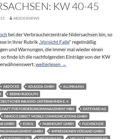
RSACHSEN: KW 40-45
015
ABZOCKNEWS
noch
bei der Verbraucherzentrale Nidersachsen bin, so
ese in ihrer Rubrik „
Vorsicht Falle
“ regelmäßig
gen und Warnungen, die immer mal wieder einen
– so finde ich die nachfolgenden Einträge von der KW
Meldungen der VZ Niedersachsen: KW 40-45
 erwähnenswert:
weiterlesen
→
ABZOCKE
AD.AGDA GMBH
ALLINKASSO
H
BERND RUDOLPH
DEUTSCHER INKASSO-UNTERNEHMEN E. V.
SCHAFT FÜR FORDERUNGSMANAGEMENT MBH
DATEYARD AG
DIMOCO DIRECT MOBILE COMMUNICATIONS GMBH
NS GMBH
EUSOL
FAIRMOUNT GMBH
FUCHSICH.DE
UNGSMANAGEMENT GMBH
IMPRESSIONEN VERSAND GMBH
KOSTENFALLEN
MEDIAFINANZ
MIT AG/LEBENSFREUDE