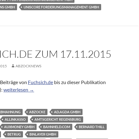
ONS GMBH
UNISCORE FORDERUNGSMANAGEMENT GMBH
CH.DE ZUM 17.11.2015
2015
ABZOCKNEWS
Beiträge von
Fuchsich.de
bis zu dieser Publikation
Fuchsich.de zum 17.11.2015
):
weiterlesen
→
ABMAHNUNG
ABZOCKE
AD.AGDA GMBH
ALLINKASSO
AMTSGERICHT REGENSBURG
AUXMONEY GMBH
BAHNHELD.COM
BERNARD THILL
BETRUG
BINLAYER GMBH