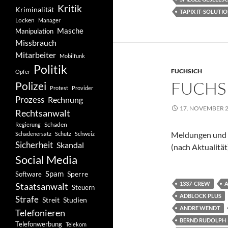
Kritik
Kriminalität
TAPIX IT-SOLUTI
Locken
Manager
Masche
Manipulation
Missbrauch
Mitarbeiter
Mobilfunk
Politik
FUCHSICH
Opfer
FUCHSI
Polizei
Protest
Provider
Prozess
Rechnung
17. NOVEMBER 
Rechtsanwalt
Schaden
Regierung
Meldungen und 
Schadenersatz
Schutz
Schweiz
Sicherheit
Skandal
(nach Aktualität
Social Media
Spam
Software
Sperre
1337-CREW
Staatsanwalt
Steuern
ADBLOCK PLUS
Strafe
Studien
Streit
ANDRE WENDT
Telefonieren
BERND RUDOLPH
Telefonwerbung
Telekom