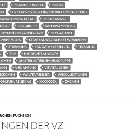
UTZ
PIRADIUS SDN. BHD.
PORNO
BH
PVZ PRESSEVERTRIEBSZENTRALE GMBH & CO. KG
NKASSO GMBH & CO. KG
RECHTSANWALT
LEGER
S&K GRUPPE
SAFERPAYMENT AG
SEYCHELLEN-CONNECTION
SKYLOAD.NET
CHAFT FULDA
STAATSANWALTSCHAFT WIESBADEN
9
STREAMING
TAD DATA SYSTEM LTD.
TELBAR UG
N
TÜV
U+C RECHTSANWÄLTE
G GMBH
UNISTER UNTERNEHMENSGRUPPE
MANN
VERJÄHRUNG
VIEVITAL GMBH
VICE GMBH
WALTER TEMMER
WECOLLECT GMBH
OHLFÜHL REISEN AG
XXXXXXX X.
Z9 GMBH
ERCHEN
,
FUCHSICH
NGEN DER VZ