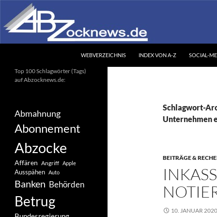
Zum
Inhalt
springen
Suchen
Abzocknews.de
WEBVERZEICHNIS
INDEX VON A-Z
SOCIAL-ME
Ihr unabhängiges
Top 100 Schlagwörter (Tags)
Informationsportal
auf Abzocknews.de:
Schlagwort-Arc
Abmahnung
Unternehmen e.
Abonnement
Abzocke
BEITRÄGE & RECH
Affären
Angriff
Apple
INKAS
Ausspähen
Auto
Banken
Behörden
NOTIER
Betrug
10. JANUAR 202
Bundesregierung