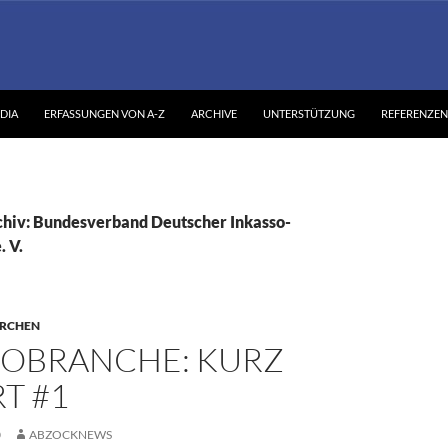
DIA
ERFASSUNGEN VON A-Z
ARCHIVE
UNTERSTÜTZUNG
REFERENZEN
hiv: Bundesverband Deutscher Inkasso-
 V.
ERCHEN
SOBRANCHE: KURZ
T #1
0
ABZOCKNEWS