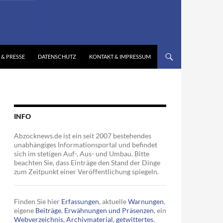
 & PRESSE
DATENSCHUTZ
KONTAKT & IMPRESSUM
INFO
Abzocknews.de ist ein seit 2007 bestehendes
unabhängiges Informationsportal und befindet
sich im stetigen Auf-, Aus- und Umbau. Bitte
beachten Sie, dass Einträge den Stand der Dinge
zum Zeitpunkt einer Veröffentlichung spiegeln.
Finden Sie hier
Erfassungen
, aktuelle
Warnungen
,
eigene
Beiträge
,
Erwähnungen und Präsenzen
, ein
Webverzeichnis
,
Archivmaterial
,
getwittertes
,