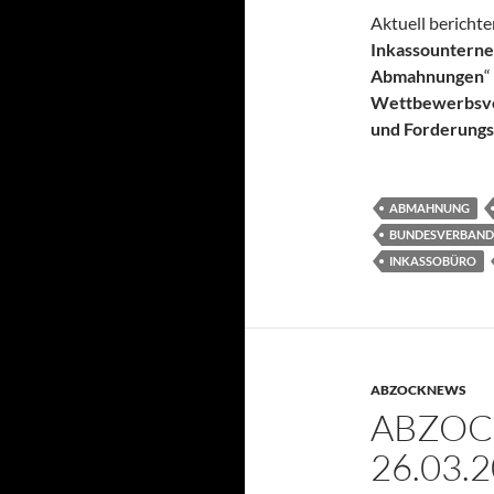
Aktuell berichte
Inkassountern
Abmahnungen
“
Wettbewerbsve
und Forderung
ABMAHNUNG
BUNDESVERBAND 
INKASSOBÜRO
ABZOCKNEWS
ABZOC
26.03.