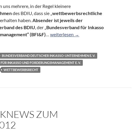
n uns mehrere, in der Regel kleinere
ehmen
des BDIU, dass sie „
wettbewerbsrechtliche
 erhalten haben.
Absender
ist jeweils der
rband des BDIU
, der „
Bundesverband für Inkasso
Kleine Inkassounternehmen leiden unt
smanagement“ (BFI&F)
…
weiterlesen
→
BUNDESVERBAND DEUTSCHER INKASSO-UNTERNEHMEN E. V.
FÜR INKASSO UND FORDERUNGSMANAGEMENT E. V.
WETTBEWERBSRECHT
KNEWS ZUM
2012