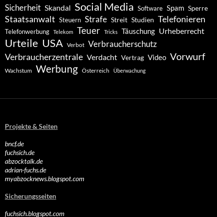
Social Media
Sicherheit
Skandal
Spam
Software
Sperre
Staatsanwalt
Telefonieren
Strafe
Studien
Steuern
Streit
Teuer
Urheberrecht
Täuschung
Telefonwerbung
Telekom
Tricks
Urteile
USA
Verbraucherschutz
Verbot
Vorwurf
Verbraucherzentrale
Verdacht
Video
Vertrag
Werbung
Wachstum
Österreich
Überwachung
Projekte & Seiten
bncf.de
fuchsich.de
abzocktalk.de
adrian-fuchs.de
myabzocknews.blogspot.com
Sicherungsseiten
fuchsich.blogspot.com