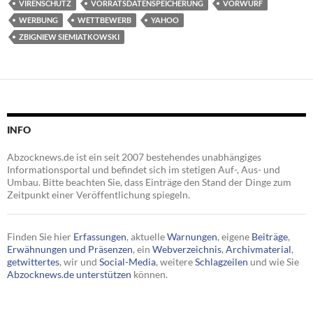
VIRENSCHUTZ
VORRATSDATENSPEICHERUNG
VORWURF
WERBUNG
WETTBEWERB
YAHOO
ZBIGNIEW SIEMIATKOWSKI
INFO
Abzocknews.de ist ein seit 2007 bestehendes unabhängiges
Informationsportal und befindet sich im stetigen Auf-, Aus- und
Umbau. Bitte beachten Sie, dass Einträge den Stand der Dinge zum
Zeitpunkt einer Veröffentlichung spiegeln.
Finden Sie hier
Erfassungen
, aktuelle
Warnungen
, eigene
Beiträge
,
Erwähnungen und Präsenzen
, ein
Webverzeichnis
,
Archivmaterial
,
getwittertes
, wir und
Social-Media
, weitere
Schlagzeilen
und wie Sie
Abzocknews.de unterstützen
können.