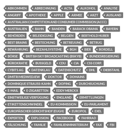
ABKOMMEN
ABRECHNUNG
ACTA
ALKOHOL
ANALYSE
ANGRIFF
APOTHEKE
APPLE
ARMEE
ARZT
AUSLAND
AUSTRALIAN COMPETITION AND CONSUMER COMMISSION (ACCC)
AUSTRALIEN
BAHN
BANDEN
BARACK OBAMA
BAYERN
BEHÖRDEN
BELEIDIGUNG
BELGIEN
BERTHOLD HUBER
BEST BRAINS
BESTECHUNG
BETREUUNG
BETRUG
BEWÄHRUNG
BEZAHLSYSTEME
BGH
BIER
BORDELL
BÖRSE
BRITISH SKY BROADCASTING (BSKYB)
BUNDESREGIERUNG
BÜROKRATIE
BUSSGELD
CDU
CIA
CSS CORP.
CYBITS AG
DATENKLAU
DATENSCHUTZ
DHL
DIEBSTAHL
DMITRI MEDWEDJEW
DOKTOR
DOMAINS
DOMINIQUE STRAUSS-KAHN
DOPING
DURCHSUCHUNG
E-MAIL
E-ZIGARETTEN
EDDY MERCKX
EINSTWEILIGE VERFÜGUNG
ENGLAND
ERMITTLUNGEN
ETIKETTENSCHWINDEL
EU-KOMMISSION
EU-PARLAMENT
EUROPÄISCHER GERICHTSHOF (EUGH)
EUROPOL
EXEL
EXPERTEN
EXPLOSION
FACEBOOK
FAHRRAD
FÄLSCHUNG
FAMILIE
FAMILIENMINISTERIUM
FAX
FBI