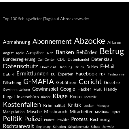
Top 100 Schlagwörter (Tags) auf Abzocknews.de:
Abzocke
Abonnement
Abmahnung
Affären
Betrug
Banken
Behörden
Ausspähen
Angriff
Apple
Auto
Datenklau
Bundesregierung
CDU
Datenhandel
Call-Center
Datenschutz
E-Mail
Dubios
Drohung
Download
Druck
Ermittlungen
Facebook
Experten
EU
Festnahme
England
FDP
G-MAFIA
Gericht
Gebühren
Gesetze
Fälschung
Gewinnspiel
Google
Handy
Hacker
Haft
Gewinnmitteilung
Klage
Konto
Illegal
Inkassobüro
Kinder
Kontrolle
Kostenfallen
Kritik
Kriminalität
Locken
Manager
Missbrauch
Mitarbeiter
Masche
Manipulation
Mobilfunk
Opfer
Politik
Polizei
Prozess
Rechnung
Protest
Provider
Rechtsanwalt
Schaden
Regierung
Schadenersatz
Schutz
Schweiz