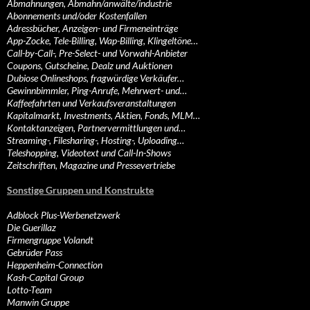
Abmahnungen, Abmahn/anwälte/industrie
Abonnements und/oder Kostenfallen
Adressbücher, Anzeigen- und Firmeneinträge
App-Zocke, Tele-Billing, Wap-Billing, Klingeltöne…
Call-by-Call-, Pre-Select- und Vorwahl-Anbieter
Coupons, Gutscheine, Dealz und Auktionen
Dubiose Onlineshops, fragwürdige Verkäufer…
Gewinnbimmler, Ping-Anrufe, Mehrwert- und…
Kaffeefahrten und Verkaufsveranstaltungen
Kapitalmarkt, Investments, Aktien, Fonds, MLM…
Kontaktanzeigen, Partnervermittlungen und…
Streaming-, Filesharing-, Hosting-, Uploading…
Teleshopping, Videotext und Call-In-Shows
Zeitschriften, Magazine und Pressevertriebe
Sonstige Gruppen und Konstrukte
Adblock Plus-Werbenetzwerk
Die Guerillaz
Firmengruppe Volandt
Gebrüder Pass
Heppenheim-Connection
Kash-Capital Group
Lotto-Team
Manwin Gruppe