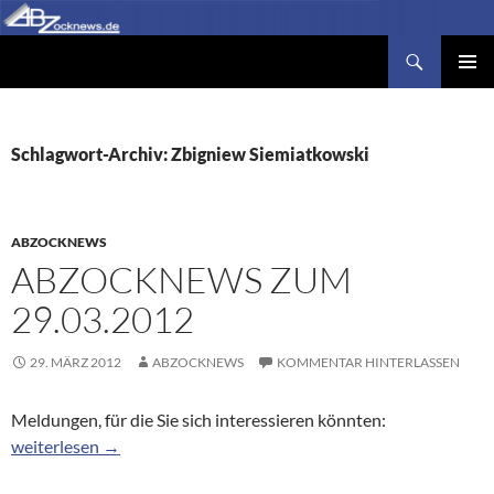
Zum
Inhalt
Suchen
Abzocknews.de
springen
PRIMÄR
MENÜ
Schlagwort-Archiv: Zbigniew Siemiatkowski
ABZOCKNEWS
ABZOCKNEWS ZUM
29.03.2012
29. MÄRZ 2012
ABZOCKNEWS
KOMMENTAR HINTERLASSEN
Meldungen, für die Sie sich interessieren könnten:
Abzocknews zum 29.03.2012
weiterlesen
→