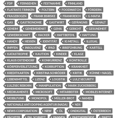
FDP
FERNSEHEN
FESTNAHME
FINNLAND
FLATRATE-TRINKEN
FOLTERN
FOODWATCH
FÖRDERN
FRAGEBOGEN
FRANK BSIRSKE
FRANKREICH
G-MAFIA
GAS
GASTRONOMIE
GASTWIRT
GEFÄNGNIS
GEHALT
GEHEIM
GEHEIMDIENST
GEMA
GERICHT
GESUNDHEIT
GEWERKSCHAFT
HACKER
HAFTBEFEHL
HAFTUNG
HANDY
HESSEN
IDENTITÄT
IG METALL
ILLEGAL
IMPFEN
INSOLVENZ
IPAD
IRREFÜHRUNG
KARTELL
KATASTROPHE
KAUTION
KINDER
KLAGE
KLAUS OSTENDORF
KONKURRENZ
KONTROLLE
KÖRPERVERLETZUNG
KORRUPTION
KRANKHEIT
KREDITKARTEN
KRISTINA SCHRÖDER
KRITIK
KÜHNE + NAGEL
LEBENSMITTEL
LIZENZ
LOGISTIK
LULZ SECURITY
LULZSEC REBORN
MANIPULATION
MARK ZUCKERBERG
MEDIKAMENTE
MICROSOFT
MITARBEITER
MOBILES INTERNET
MOBILFUNK
MONOPOL
MÜLLER-BROT
NAMEN
NATIONALE ANTI DOPING AGENTUR (NADA)
NDS
NEWS CORPORATION
NRW
ÖL
ONDIGITAL
ÖSTERREICH
PÄCHTER
PAL SCHMITT
PANNEN
PARTNERBÖRSE
PARTY