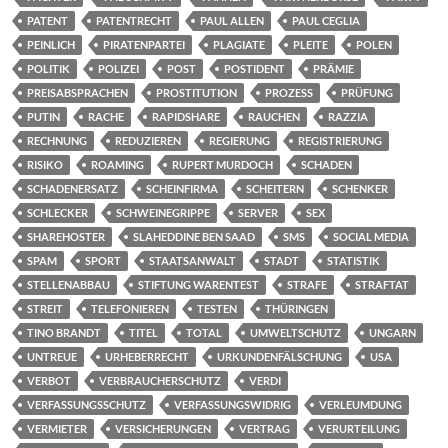
PATENT
PATENTRECHT
PAUL ALLEN
PAUL CEGLIA
PEINLICH
PIRATENPARTEI
PLAGIATE
PLEITE
POLEN
POLITIK
POLIZEI
POST
POSTIDENT
PRÄMIE
PREISABSPRACHEN
PROSTITUTION
PROZESS
PRÜFUNG
PUTIN
RACHE
RAPIDSHARE
RAUCHEN
RAZZIA
RECHNUNG
REDUZIEREN
REGIERUNG
REGISTRIERUNG
RISIKO
ROAMING
RUPERT MURDOCH
SCHADEN
SCHADENERSATZ
SCHEINFIRMA
SCHEITERN
SCHENKER
SCHLECKER
SCHWEINEGRIPPE
SERVER
SEX
SHAREHOSTER
SLAHEDDINE BEN SAAD
SMS
SOCIAL MEDIA
SPAM
SPORT
STAATSANWALT
STADT
STATISTIK
STELLENABBAU
STIFTUNG WARENTEST
STRAFE
STRAFTAT
STREIT
TELEFONIEREN
TESTEN
THÜRINGEN
TINO BRANDT
TITEL
TOTAL
UMWELTSCHUTZ
UNGARN
UNTREUE
URHEBERRECHT
URKUNDENFÄLSCHUNG
USA
VERBOT
VERBRAUCHERSCHUTZ
VERDI
VERFASSUNGSSCHUTZ
VERFASSUNGSWIDRIG
VERLEUMDUNG
VERMIETER
VERSICHERUNGEN
VERTRAG
VERURTEILUNG