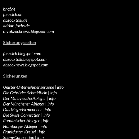
bncf.de
fuchsich.de
abzocktalk.de
adrian-fuchs.de
myabzocknews.blogspot.com
Sicherungsseiten
fuchsich.blogspot.com
abzocktalk.blogspot.com
abzocknews.blogspot.com
Sicherungen
Unister-Unternehmensgruppe
|
info
Die Gebrüder Schmidtlein
|
info
Der Malaysische Ableger
|
info
Der Münchener Ableger
|
info
Das Mega-Firmennetz
|
info
Die Swiss-Connection
|
info
Rumänischer Ableger
|
info
Hamburger Ableger
|
info
Frankfurter Kreisel
|
info
Spam-Connection
|
info