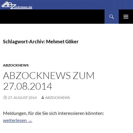
Zum
Inhalt
Suchen
Abzocknews.de
springen
PRIMÄR
MENÜ
Schlagwort-Archiv: Mehmet Göker
ABZOCKNEWS
ABZOCKNEWS ZUM
27.08.2014
27. AUGUST 2014
ABZOCKNEWS
Meldungen, für die Sie sich interessieren könnten:
Abzocknews zum 27.08.2014
weiterlesen
→