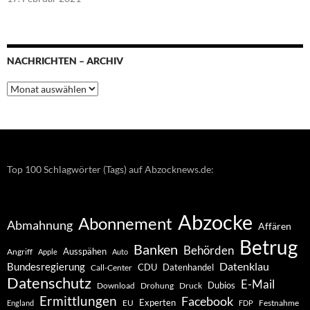
NACHRICHTEN – ARCHIV
Nachrichten
–
Archiv
Top 100 Schlagwörter (Tags) auf Abzocknews.de:
Abzocke
Abonnement
Abmahnung
Affären
Betrug
Banken
Behörden
Ausspähen
Angriff
Apple
Auto
Datenklau
Bundesregierung
CDU
Datenhandel
Call-Center
Datenschutz
E-Mail
Dubios
Drohung
Download
Druck
Ermittlungen
Facebook
Experten
EU
Festnahme
England
FDP