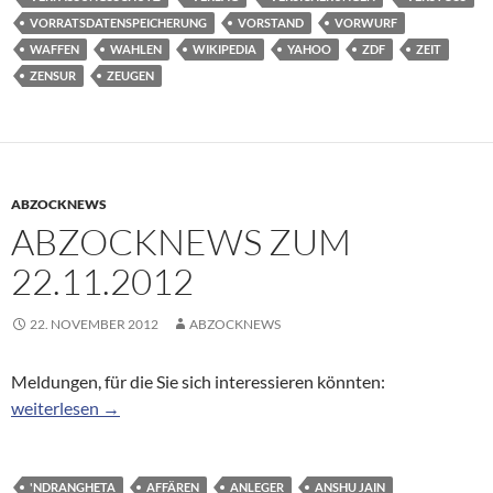
VORRATSDATENSPEICHERUNG
VORSTAND
VORWURF
WAFFEN
WAHLEN
WIKIPEDIA
YAHOO
ZDF
ZEIT
ZENSUR
ZEUGEN
ABZOCKNEWS
ABZOCKNEWS ZUM
22.11.2012
22. NOVEMBER 2012
ABZOCKNEWS
Meldungen, für die Sie sich interessieren könnten:
Abzocknews zum 22.11.2012
weiterlesen
→
'NDRANGHETA
AFFÄREN
ANLEGER
ANSHU JAIN