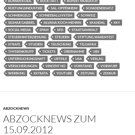
ROMAN KOIDL
RÜCKTRITT
RUPERT MURDOCH
RÜSTUNGSINDUSTRIE
SAL. OPPENHEIM
SCHADENERSATZ
SCHMIERGELD
SCHNEEBALLSYSTEM
SCHWEIZ
SIGMAR GABRIEL
SILVANA KOCH-MEHRIN
SKANDAL
SKY
SOCIAL MEDIA
SPAM
SPD
STAATSANWALT
STEUERHINTERZIEHUNG
STEUERN
STIFTUNG WARENTEST
STRAFE
STUDIEN
TÄUSCHUNG
TELDAFAX
THYSSENKRUPP
TICKETS
ÜBERNAHME
UBS
UNTERSUCHUNGSHAFT
URTEILE
USA
VERLAG
VERSICHERUNGEN
VINCENT HO
VORSTAND
VORWURF
WERBUNG
XSTRATA
YOUTUBE
ZEITUNG
ZENSUR
ABZOCKNEWS
ABZOCKNEWS ZUM
15.09.2012