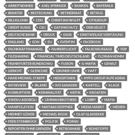
ARBEITNEHMER
AXEL SPRINGER
BANKEN
BAYERNLB
BERATER
BESTECHUNG
BETRIEBSRAT
BETRUG
BILLIGLOHN
CDU
CHRISTIAN WULFF
CITIGROUP
CREDIT SUISSE
CSU
DATENSCHUTZ
DEBI SELECT
DEUTSCHE BANK
DRUCK
EADS
EINSTWEILIGE VERFÜGUNG
ENGLAND
EON
EU
EVENTIM
FACEBOOK
FACHKRÄFTEMANGEL
FAHRERFLUCHT
FALSCHAUSSAGE
FDP
FILESHARING
FINANCIAL TIMES DEUTSCHLAND
FLORIAN HOMM
FRANKFURTER RUNDSCHAU
FUSION
G-MAFIA
GEHALT
GERICHT
GLENCORE
GRUNER+JAHR
HAFT
HANS MICHAEL STREPP
HEDGEFONDS
HYPO GROUP ALPE ADRIA
INTERVIEW
IRLAND
IVO SANADER
KARTELL
KLAGE
KORRUPTION
KRIMINALITÄT
KRITIK
KROATIEN
KWEKU ADOBOLI
LEHMAN BROTHERS
LOBBY
MAFIA
MANIPULATION
MATHIAS DÖPFNER
MEDIA MARKT
MEDIEN
MEHMET GÖKER
MICHAEL ROOK
OLAF GLAESEKER
PEER STEINBRÜCK
POLITIK
PORNO
REPORTER OHNE GRENZEN
RETROSHARE
ROHSTOFFE