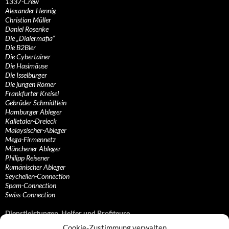
1337-Crew
Alexander Hennig
Christian Müller
Daniel Rosenke
Die „Dialermafia“
Die B2Bler
Die Cybertainer
Die Hasimäuse
Die Isselburger
Die jungen Römer
Frankfurter Kreisel
Gebrüder Schmidtlein
Hamburger Ableger
Kalletaler-Dreieck
Malaysischer-Ableger
Mega-Firmennetz
Münchener Ableger
Philipp Reisener
Rumänischer Ableger
Seychellen-Connection
Spam-Connection
Swiss-Connection
Dienstleistungen, Helfer und Profiteure
Cookie-Zustimmung verwalten