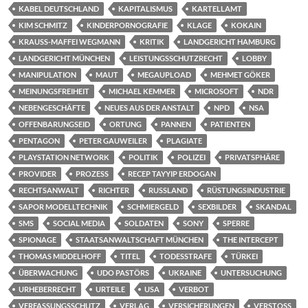
KABEL DEUTSCHLAND
KAPITALISMUS
KARTELLAMT
KIM SCHMITZ
KINDERPORNOGRAFIE
KLAGE
KOKAIN
KRAUSS-MAFFEI WEGMANN
KRITIK
LANDGERICHT HAMBURG
LANDGERICHT MÜNCHEN
LEISTUNGSSCHUTZRECHT
LOBBY
MANIPULATION
MAUT
MEGAUPLOAD
MEHMET GÖKER
MEINUNGSFREIHEIT
MICHAEL KEMMER
MICROSOFT
NDR
NEBENGESCHÄFTE
NEUES AUS DER ANSTALT
NPD
NSA
OFFENBARUNGSEID
ORTUNG
PANNEN
PATIENTEN
PENTAGON
PETER GAUWEILER
PLAGIATE
PLAYSTATION NETWORK
POLITIK
POLIZEI
PRIVATSPHÄRE
PROVIDER
PROZESS
RECEP TAYYIP ERDOGAN
RECHTSANWALT
RICHTER
RUSSLAND
RÜSTUNGSINDUSTRIE
SAPOR MODELLTECHNIK
SCHMIERGELD
SEXBILDER
SKANDAL
SMS
SOCIAL MEDIA
SOLDATEN
SONY
SPERRE
SPIONAGE
STAATSANWALTSCHAFT MÜNCHEN
THE INTERCEPT
THOMAS MIDDELHOFF
TITEL
TODESSTRAFE
TÜRKEI
ÜBERWACHUNG
UDO PASTÖRS
UKRAINE
UNTERSUCHUNG
URHEBERRECHT
URTEILE
USA
VERBOT
VERFASSUNGSSCHUTZ
VERLAG
VERSICHERUNGEN
VERSTOSS