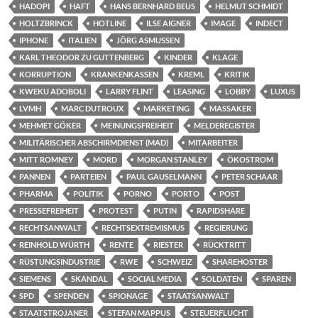
HADOPI
HAFT
HANS BERNHARD BEUS
HELMUT SCHMIDT
HOLTZBRINCK
HOTLINE
ILSE AIGNER
IMAGE
INDECT
IPHONE
ITALIEN
JÖRG ASMUSSEN
KARL THEODOR ZU GUTTENBERG
KINDER
KLAGE
KORRUPTION
KRANKENKASSEN
KREML
KRITIK
KWEKU ADOBOLI
LARRY FLINT
LEASING
LOBBY
LUXUS
LVMH
MARC DUTROUX
MARKETING
MASSAKER
MEHMET GÖKER
MEINUNGSFREIHEIT
MELDEREGISTER
MILITÄRISCHER ABSCHIRMDIENST (MAD)
MITARBEITER
MITT ROMNEY
MORD
MORGAN STANLEY
ÖKOSTROM
PANNEN
PARTEIEN
PAUL GAUSELMANN
PETER SCHAAR
PHARMA
POLITIK
PORNO
PORTO
POST
PRESSEFREIHEIT
PROTEST
PUTIN
RAPIDSHARE
RECHTSANWALT
RECHTSEXTREMISMUS
REGIERUNG
REINHOLD WÜRTH
RENTE
RIESTER
RÜCKTRITT
RÜSTUNGSINDUSTRIE
RWE
SCHWEIZ
SHAREHOSTER
SIEMENS
SKANDAL
SOCIAL MEDIA
SOLDATEN
SPAREN
SPD
SPENDEN
SPIONAGE
STAATSANWALT
STAATSTROJANER
STEFAN MAPPUS
STEUERFLUCHT