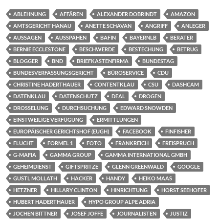
ABLEHNUNG
AFFÄREN
ALEXANDER DOBRINDT
AMAZON
AMTSGERICHT HANAU
ANETTE SCHAVAN
ANGRIFF
ANLEGER
AUSSAGEN
AUSSPÄHEN
BAFIN
BAYERNLB
BERATER
BERNIE ECCLESTONE
BESCHWERDE
BESTECHUNG
BETRUG
BLOGGER
BND
BRIEFKASTENFIRMA
BUNDESTAG
BUNDESVERFASSUNGSGERICHT
BÜROSERVICE
CDU
CHRISTINE HADERTHAUER
CONTENTKLAU
CSU
DASHCAM
DATENKLAU
DATENSCHUTZ
DEAL
DROGEN
DROSSELUNG
DURCHSUCHUNG
EDWARD SNOWDEN
EINSTWEILIGE VERFÜGUNG
ERMITTLUNGEN
EUROPÄISCHER GERICHTSHOF (EUGH)
FACEBOOK
FINFISHER
FLUCHT
FORMEL 1
FOTO
FRANKREICH
FREISPRUCH
G-MAFIA
GAMMA GROUP
GAMMA INTERNATIONAL GMBH
GEHEIMDIENST
GIFTSPRITZE
GLENN GREENWALD
GOOGLE
GUSTL MOLLATH
HACKER
HANDY
HEIKO MAAS
HETZNER
HILLARY CLINTON
HINRICHTUNG
HORST SEEHOFER
HUBERT HADERTHAUER
HYPO GROUP ALPE ADRIA
JOCHEN BITTNER
JOSEF JOFFE
JOURNALISTEN
JUSTIZ