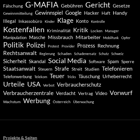
G-MAFIA
Gericht
Gebühren
Gesetze
Fälschung
Gewinnspiel
Google
Handy
Hacker
Haft
Gewinnmitteilung
Klage
Konto
Illegal
Inkassobüro
Kinder
Kontrolle
Kostenfallen
Kritik
Kriminalität
Locken
Manager
Missbrauch
Mitarbeiter
Masche
Manipulation
Mobilfunk
Opfer
Politik
Polizei
Prozess
Rechnung
Protest
Provider
Rechtsanwalt
Schaden
Regierung
Schadenersatz
Schutz
Schweiz
Social Media
Sicherheit
Skandal
Spam
Software
Sperre
Staatsanwalt
Telefonieren
Strafe
Studien
Steuern
Streit
Teuer
Urheberrecht
Täuschung
Telefonwerbung
Telekom
Tricks
Urteile
USA
Verbraucherschutz
Verbot
Vorwurf
Verbraucherzentrale
Verdacht
Video
Vertrag
Werbung
Wachstum
Österreich
Überwachung
Projekte & Seiten