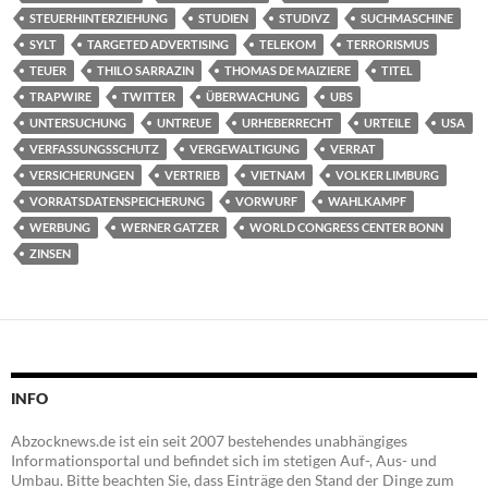
STEUERHINTERZIEHUNG
STUDIEN
STUDIVZ
SUCHMASCHINE
SYLT
TARGETED ADVERTISING
TELEKOM
TERRORISMUS
TEUER
THILO SARRAZIN
THOMAS DE MAIZIERE
TITEL
TRAPWIRE
TWITTER
ÜBERWACHUNG
UBS
UNTERSUCHUNG
UNTREUE
URHEBERRECHT
URTEILE
USA
VERFASSUNGSSCHUTZ
VERGEWALTIGUNG
VERRAT
VERSICHERUNGEN
VERTRIEB
VIETNAM
VOLKER LIMBURG
VORRATSDATENSPEICHERUNG
VORWURF
WAHLKAMPF
WERBUNG
WERNER GATZER
WORLD CONGRESS CENTER BONN
ZINSEN
INFO
Abzocknews.de ist ein seit 2007 bestehendes unabhängiges
Informationsportal und befindet sich im stetigen Auf-, Aus- und
Umbau. Bitte beachten Sie, dass Einträge den Stand der Dinge zum