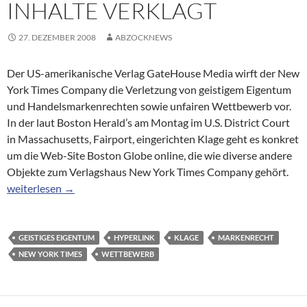
INHALTE VERKLAGT
27. DEZEMBER 2008
ABZOCKNEWS
Der US-amerikanische Verlag GateHouse Media wirft der New
York Times Company die Verletzung von geistigem Eigentum
und Handelsmarkenrechten sowie unfairen Wettbewerb vor.
In der laut Boston Herald’s am Montag im U.S. District Court
in Massachusetts, Fairport, eingerichten Klage geht es konkret
um die Web-Site Boston Globe online, die wie diverse andere
Objekte zum Verlagshaus New York Times Company gehört.
New York Times wegen Verlinkung auf fremde Inhalte verklagt
weiterlesen
→
GEISTIGES EIGENTUM
HYPERLINK
KLAGE
MARKENRECHT
NEW YORK TIMES
WETTBEWERB