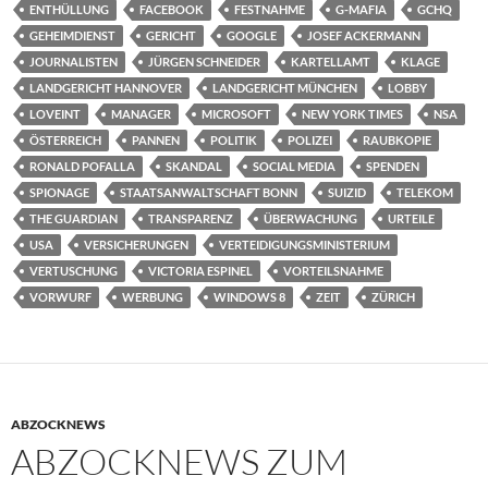
ENTHÜLLUNG
FACEBOOK
FESTNAHME
G-MAFIA
GCHQ
GEHEIMDIENST
GERICHT
GOOGLE
JOSEF ACKERMANN
JOURNALISTEN
JÜRGEN SCHNEIDER
KARTELLAMT
KLAGE
LANDGERICHT HANNOVER
LANDGERICHT MÜNCHEN
LOBBY
LOVEINT
MANAGER
MICROSOFT
NEW YORK TIMES
NSA
ÖSTERREICH
PANNEN
POLITIK
POLIZEI
RAUBKOPIE
RONALD POFALLA
SKANDAL
SOCIAL MEDIA
SPENDEN
SPIONAGE
STAATSANWALTSCHAFT BONN
SUIZID
TELEKOM
THE GUARDIAN
TRANSPARENZ
ÜBERWACHUNG
URTEILE
USA
VERSICHERUNGEN
VERTEIDIGUNGSMINISTERIUM
VERTUSCHUNG
VICTORIA ESPINEL
VORTEILSNAHME
VORWURF
WERBUNG
WINDOWS 8
ZEIT
ZÜRICH
ABZOCKNEWS
ABZOCKNEWS ZUM