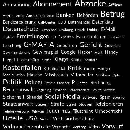
Abzocke
Abonnement
Abmahnung
Affären
Betrug
Banken
Behörden
Ausspähen
Angriff
Apple
Auto
Datenklau
Bundesregierung
CDU
Datenhandel
Call-Center
Datenschutz
E-Mail
Dubios
Drohung
Download
Druck
Ermittlungen
Facebook
Experten
EU
Festnahme
England
FDP
G-MAFIA
Gericht
Gebühren
Gesetze
Fälschung
Gewinnspiel
Google
Handy
Hacker
Haft
Gewinnmitteilung
Klage
Konto
Illegal
Inkassobüro
Kinder
Kontrolle
Kostenfallen
Kritik
Kriminalität
Locken
Manager
Missbrauch
Mitarbeiter
Masche
Manipulation
Mobilfunk
Opfer
Politik
Polizei
Prozess
Rechnung
Protest
Provider
Rechtsanwalt
Schaden
Regierung
Schadenersatz
Schutz
Schweiz
Social Media
Sicherheit
Skandal
Spam
Software
Sperre
Staatsanwalt
Telefonieren
Strafe
Studien
Steuern
Streit
Teuer
Urheberrecht
Täuschung
Telefonwerbung
Telekom
Tricks
Urteile
USA
Verbraucherschutz
Verbot
Vorwurf
Verbraucherzentrale
Verdacht
Video
Vertrag