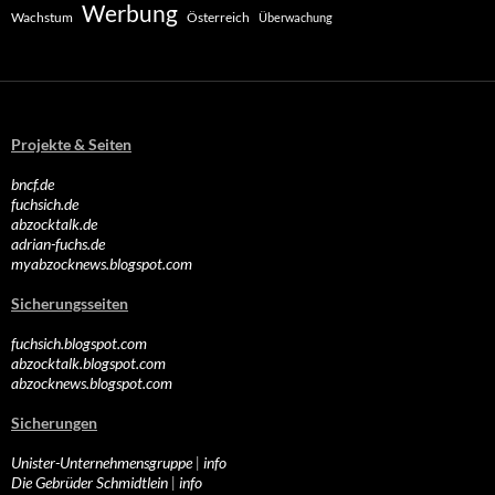
Werbung
Wachstum
Österreich
Überwachung
Projekte & Seiten
bncf.de
fuchsich.de
abzocktalk.de
adrian-fuchs.de
myabzocknews.blogspot.com
Sicherungsseiten
fuchsich.blogspot.com
abzocktalk.blogspot.com
abzocknews.blogspot.com
Sicherungen
Unister-Unternehmensgruppe
|
info
Die Gebrüder Schmidtlein
|
info