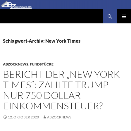
Zum
Inhalt
Suchen
Abzocknews.de
springen
PRIMÄR
MENÜ
Schlagwort-Archiv: New York Times
ABZOCKNEWS
,
FUNDSTÜCKE
BERICHT DER „NEW YORK
TIMES“: ZAHLTE TRUMP
NUR 750 DOLLAR
EINKOMMENSTEUER?
12. OKTOBER 2020
ABZOCKNEWS