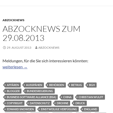
ABZOCKNEWS
ABZOCKNEWS ZUM
29.08.2013
29. AUGUST 2013
ABZOCKNEWS
Meldungen, für die Sie sich interessieren könnten:
Abzocknews zum 29.08.2013
weiterlesen
→
AFFÄREN
AUSSPÄHEN
BEHÖRDEN
BETRUG
BGH
BLOGGER
BUNDESREGIERUNG
BUSINESS SOFTWARE ALLIANCE (BSA)
CHINA
CHRISTIAN WULFF
COPYRIGHT
DATENSCHUTZ
DROHNE
DRUCK
EDWARD SNOWDEN
EINSTWEILIGE VERFÜGUNG
ENGLAND