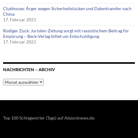
Clubhouse: Ärger wegen Sicherheitslücken und Datentransfer nach
China
17. Februar 2021
Rüdiger Zuck: Juristen-Zeitung sorgt mit rassistischem Beitrag für
Empörung – Beck-Verlag bittet um Entschuldigung
17. Februar 2021
NACHRICHTEN – ARCHIV
Nachrichten
–
Archiv
Top 100 Schlagwörter (Tags) auf Abzocknews.de: