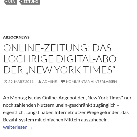
USA
ZEITUNG
ABZOCKNEWS
ONLINE-ZEITUNG: DAS
LÖCHRIGE DIGITAL-ABO
DER „NEW YORK TIMES“
29. MÄRZ 2011
ADMINE
KOMMENTAR HINTERLASSEN
Ab Montag ist das Online-Angebot der „New York Times“ nur
noch zahlenden Nutzern unein-geschränkt zugänglich –
eigentlich. Längst haben Internetnutzer Wege gefunden, das
Bezahl-system mit einfachen Mitteln auszuhebeln.
Online-Zeitung: Das löchrige Digital-Abo der „New York Times“
weiterlesen
→