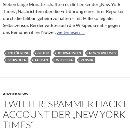
Sieben lange Monate schafften es die Lenker der „New York
Times“, Nachrichten über die Entführung eines ihrer Reporter
durch die Taliban geheim zu halten – mit Hilfe kollegialer
Selbstzensur. Bei der wirkte auch die Wikipedia mit – gegen
Wiki-Selbstzensur: Der Schweigepak
das Bemühen ihrer Nutzer.
weiterlesen
→
ENTFÜHRUNG
GEHEIM
JOURNALISTEN
NEW YORK TIMES
SCHWEIGEN
TALIBAN
WIKIPEDIA
ZENSUR
ABZOCKNEWS
TWITTER: SPAMMER HACKT
ACCOUNT DER „NEW YORK
TIMES“