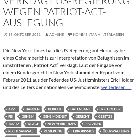
VERKLAGT US-REGIERUNG
WEGEN PATRIOT-ACT-
AUSLEGUNG
13. OKTOBER 2011
ADMINE
KOMMENTAR HINTERLASSEN
Die New York Times hat die US-Regierung auf Herausgabe
eines Geheimberichts zur Interpretation von Befugnissen im
umstrittenen „Patriot Act“ verklagt. Laut der Eingabe vor
einem Bundesgericht in New York stammt der Report vom
Februar 2011 aus der Feder des US-Justizministers Eric Holder
New York Times 
und des Leiters der nationalen Geheimdienste.
weiterlesen
→
ARZT
BANKEN
BERICHT
DATENBANK
ERIC HOLDER
FBI
GEHEIM
GEHEIMDIENST
GERICHT
GESETZE
JUSTIZ
KLAGE
NEW YORK TIMES
PROVIDER
RECHTSANWALT
REGIERUNG
TERRORISMUS
ÜBERWACHUNG