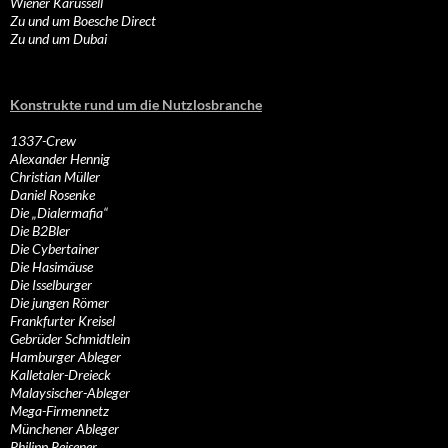
Wiener Karussell
Zu und um Boesche Direct
Zu und um Dubai
Konstrukte rund um die Nutzlosbranche
1337-Crew
Alexander Hennig
Christian Müller
Daniel Rosenke
Die „Dialermafia“
Die B2Bler
Die Cybertainer
Die Hasimäuse
Die Isselburger
Die jungen Römer
Frankfurter Kreisel
Gebrüder Schmidtlein
Hamburger Ableger
Kalletaler-Dreieck
Malaysischer-Ableger
Mega-Firmennetz
Münchener Ableger
Philipp Reisener