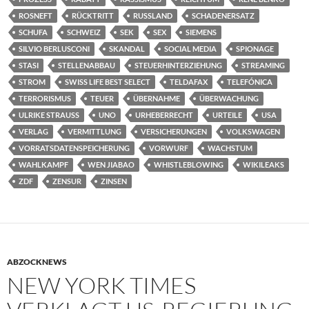
ROSNEFT
RÜCKTRITT
RUSSLAND
SCHADENERSATZ
SCHUFA
SCHWEIZ
SEK
SEX
SIEMENS
SILVIO BERLUSCONI
SKANDAL
SOCIAL MEDIA
SPIONAGE
STASI
STELLENABBAU
STEUERHINTERZIEHUNG
STREAMING
STROM
SWISS LIFE BEST SELECT
TELDAFAX
TELEFÓNICA
TERRORISMUS
TEUER
ÜBERNAHME
ÜBERWACHUNG
ULRIKE STRAUSS
UNO
URHEBERRECHT
URTEILE
USA
VERLAG
VERMITTLUNG
VERSICHERUNGEN
VOLKSWAGEN
VORRATSDATENSPEICHERUNG
VORWURF
WACHSTUM
WAHLKAMPF
WEN JIABAO
WHISTLEBLOWING
WIKILEAKS
ZDF
ZENSUR
ZINSEN
ABZOCKNEWS
NEW YORK TIMES