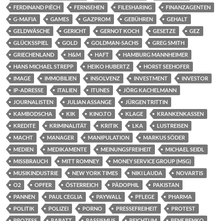
FERDINAND PIËCH
FERNSEHEN
FILESHARING
FINANZAGENTEN
G-MAFIA
GAMES
GAZPROM
GEBÜHREN
GEHALT
GELDWÄSCHE
GERICHT
GERNOT KOCH
GESETZE
GEZ
GLÜCKSSPIEL
GOLD
GOLDMAN-SACHS
GREG SMITH
GRIECHENLAND
H&M
HAFT
HAMBURG MANNHEIMER
HANS MICHAEL STREPP
HEIKO HUBERTZ
HORST SEEHOFER
IMAGE
IMMOBILIEN
INSOLVENZ
INVESTMENT
INVESTOR
IP-ADRESSE
ITALIEN
ITUNES
JÖRG KACHELMANN
JOURNALISTEN
JULIAN ASSANGE
JÜRGEN TRITTIN
KAMBODSCHA
KIK
KINO.TO
KLAGE
KRANKENKASSEN
KREDITE
KRIMINALITÄT
KRITIK
LKA
LUSTREISEN
MACHT
MANAGER
MANIPULATION
MARKUS SÖDER
MEDIEN
MEDIKAMENTE
MEINUNGSFREIHEIT
MICHAEL SEIDL
MISSBRAUCH
MITT ROMNEY
MONEY SERVICE GROUP (MSG)
MUSIKINDUSTRIE
NEW YORK TIMES
NIKI LAUDA
NOVARTIS
O2
OPFER
ÖSTERREICH
PÄDOPHIL
PAKISTAN
PANNEN
PAUL CEGLIA
PAYWALL
PFLEGE
PHARMA
POLITIK
POLIZEI
PORNO
PRESSEFREIHEIT
PROTEST
PROZESS
RABATT
RASSISMUS
REICHTUM
RENE BENKO