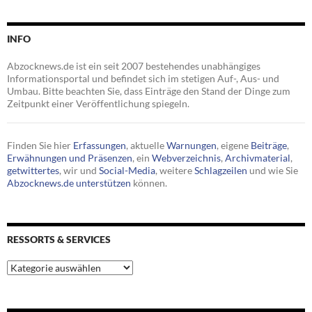
INFO
Abzocknews.de ist ein seit 2007 bestehendes unabhängiges
Informationsportal und befindet sich im stetigen Auf-, Aus- und
Umbau. Bitte beachten Sie, dass Einträge den Stand der Dinge zum
Zeitpunkt einer Veröffentlichung spiegeln.
Finden Sie hier
Erfassungen
, aktuelle
Warnungen
, eigene
Beiträge
,
Erwähnungen und Präsenzen
, ein
Webverzeichnis
,
Archivmaterial
,
getwittertes
, wir und
Social-Media
, weitere
Schlagzeilen
und wie Sie
Abzocknews.de unterstützen
können.
RESSORTS & SERVICES
Ressorts
&
Services