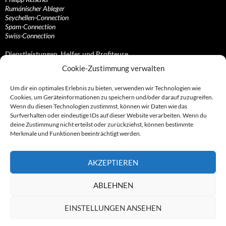
Rumänischer Ableger
Seychellen-Connection
Spam-Connection
Swiss-Connection
Dienstleistungen, Helfer und Profiteure
Cookie-Zustimmung verwalten
Anonymisierungsdienste, VPN- und Web-Proxy…
Anwaltliche Vertretungen, Kanzleien und Juristen
Um dir ein optimales Erlebnis zu bieten, verwenden wir Technologien wie
Bezahlsysteme, Finanzdienstleister und…
Cookies, um Geräteinformationen zu speichern und/oder darauf zuzugreifen.
Bürodienstleister, Firmengründer- und/oder…
Wenn du diesen Technologien zustimmst, können wir Daten wie das
Datenhändler, Adressbroker und zielgerichtetes…
Surfverhalten oder eindeutige IDs auf dieser Website verarbeiten. Wenn du
Hosting, Routing, Provider, Domain-, Web- und…
deine Zustimmung nicht erteilst oder zurückziehst, können bestimmte
Inkasso, Forderungsmanagement und eintreibende…
Merkmale und Funktionen beeinträchtigt werden.
Spieleanbieter, Online- und Browsergames
Onlinecasinos, Glücksspiele, Poker, Roulette & Co.
Partnerprogramme, Vertriebskanäle- und…
AKZEPTIEREN
Telekommunikationsdienstleister, Internet…
Vereine, Verbände, Vereinigungen und Lobbyisten
Web-Rotlichtbezirk, Erotik- und XXX-Anbieter
ABLEHNEN
Sonstige Dienstleister, Profiteure und Kooperationen
EINSTELLUNGEN ANSEHEN