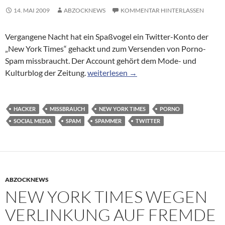
14. MAI 2009
ABZOCKNEWS
KOMMENTAR HINTERLASSEN
Vergangene Nacht hat ein Spaßvogel ein Twitter-Konto der
„New York Times“ gehackt und zum Versenden von Porno-
Spam missbraucht. Der Account gehört dem Mode- und
Twitter: Spammer hackt Account der „N
Kulturblog der Zeitung.
weiterlesen
→
HACKER
MISSBRAUCH
NEW YORK TIMES
PORNO
SOCIAL MEDIA
SPAM
SPAMMER
TWITTER
ABZOCKNEWS
NEW YORK TIMES WEGEN
VERLINKUNG AUF FREMDE