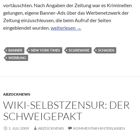
vortäuschten. Nach Angaben der Zeitung war es Kriminellen
gelungen, eigene Banner-Ads über das Werbenetzwerk der
Zeitung einzuschleusen, die beim Aufruf der Seiten
Schädliche Werbebanner bei der New Yor
eingeblendet wurden.
weiterlesen
→
BANNER
NEW YORK TIMES
SCAREWARE
SCHADEN
WERBUNG
ABZOCKNEWS
WIKI-SELBSTZENSUR: DER
SCHWEIGEPAKT
1. JULI 2009
ABZOCKNEWS
KOMMENTAR HINTERLASSEN