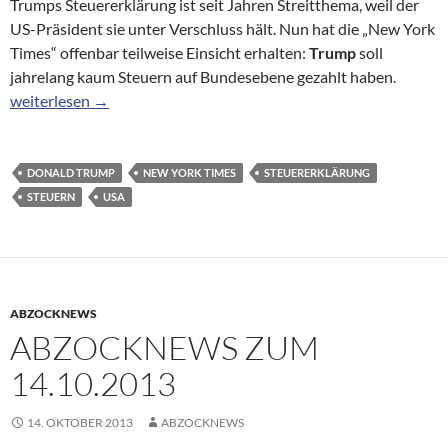
Trumps Steuererklärung ist seit Jahren Streitthema, weil der
US-Präsident sie unter Verschluss hält. Nun hat die „New York
Times“ offenbar teilweise Einsicht erhalten:
Trump
soll
jahrelang kaum Steuern auf Bundesebene gezahlt haben.
Bericht der „New York Times“: Zahlte Trump nur 750 Dollar Ei
weiterlesen
→
DONALD TRUMP
NEW YORK TIMES
STEUERERKLÄRUNG
STEUERN
USA
ABZOCKNEWS
ABZOCKNEWS ZUM
14.10.2013
14. OKTOBER 2013
ABZOCKNEWS