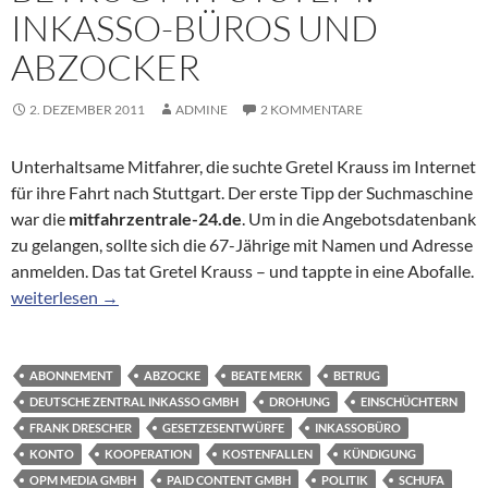
INKASSO-BÜROS UND
ABZOCKER
2. DEZEMBER 2011
ADMINE
2 KOMMENTARE
Unterhaltsame Mitfahrer, die suchte Gretel Krauss im Internet
für ihre Fahrt nach Stuttgart. Der erste Tipp der Suchmaschine
war die
mitfahrzentrale-24.de
. Um in die Angebotsdatenbank
zu gelangen, sollte sich die 67-Jährige mit Namen und Adresse
anmelden. Das tat Gretel Krauss – und tappte in eine Abofalle.
Betrug mit System? Inkasso-Büros und Abzocker
weiterlesen
→
ABONNEMENT
ABZOCKE
BEATE MERK
BETRUG
DEUTSCHE ZENTRAL INKASSO GMBH
DROHUNG
EINSCHÜCHTERN
FRANK DRESCHER
GESETZESENTWÜRFE
INKASSOBÜRO
KONTO
KOOPERATION
KOSTENFALLEN
KÜNDIGUNG
OPM MEDIA GMBH
PAID CONTENT GMBH
POLITIK
SCHUFA