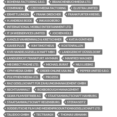
BOHEMIA FACTORING S.R.O.
BRANCHENBUCHMEDIA LTD.
COMPANEA
CZECH MEDIA FACTORING
ELUSTRA LIMITED
ERMITTLUNGEN
FRANK DRESCHER
FRANKFURTER KREISEL
H. ANDREAS BODE
INKASSOBÜRO
INTERNATIONAL MOBILE ENTERTAINMENT LTD.
IT 24 WEBSERVICES LIMITED
JOCHEN HÜLS
KANZLEI VAHRENWALD & KRETSCHMER
KATJA GÜNTHER
KAVER PLUS
KIM TIMOTHEUS
KOSTENFALLEN
KVR HANDELSGESELLSCHAFT MBH
LANDGERICHT DÜSSELDORF
LANDGERICHT FRANKFURT AM MAIN
MANFRED WAGNER
MB DIRECT PHONE LTD.
MICHAEL BURAT
NILS LUEBKE
OPM MEDIA GMBH
ORDER ONLINE USA INC.
PEPPER UNITED S.R.O.
POLYPHEM MEDIA LTD.
PROZESS
RAZ GESELLSCHAFT FÜR ZAHLUNGSMANAGEMENT GMBH
RECHTSANWALT
ROXBOROUGH MANAGEMENT
SILWA FILMVERTRIEB AG
STAATSANWALTSCHAFT HAMBURG
STAATSANWALTSCHAFT REGENSBURG
STEFAN SEITZ
SÜDDEUTSCHE FILM UND MEDIENPRODUKTIONSGESELLSCHAFT LTD.
TALIDOO GMBH
TECTRAIN24
THOMAS URMANN