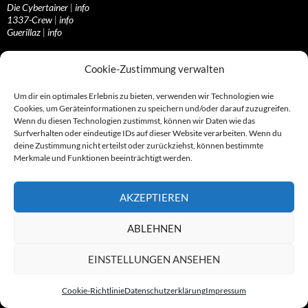
Die Cybertainer
|
info
1337-Crew
|
info
Guerillaz
|
info
Ressorts & Services I
Cookie-Zustimmung verwalten
Rund um die Abzocknews
Aufrufe & Gesuche
Um dir ein optimales Erlebnis zu bieten, verwenden wir Technologien wie
Leserzuschriften
Cookies, um Geräteinformationen zu speichern und/oder darauf zuzugreifen.
Stellungnahmen
Wenn du diesen Technologien zustimmst, können wir Daten wie das
Surfverhalten oder eindeutige IDs auf dieser Website verarbeiten. Wenn du
deine Zustimmung nicht erteilst oder zurückziehst, können bestimmte
Merkmale und Funktionen beeinträchtigt werden.
Ressorts & Services II
Erfassungen von A-Z
AKZEPTIEREN
Anwaltsverzeichnis
Archivmaterial
Referenzen / Presse
ABLEHNEN
Specials
Aktuelle Warnungen
EINSTELLUNGEN ANSEHEN
Termine & Ereignisse
Fundstücke
Abgezockt – Was jetzt?
Cookie-Richtlinie
Datenschutzerklärung
Impressum
Beiträge & Recherchen