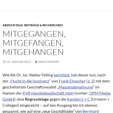
ABZOCKTALK
,
BEITRÄGE & RECHERCHEN
MITGEGANGEN,
MITGEFANGEN,
MITGEHANGEN
22. JANUAR 2013
ABZOCKNEWS
Wie RA Dr. Jur. Walter Felling
berichtet
, hat dieser nun, nach
der „
Flucht in die Insolvenz
“ von
Frank Drescher
(
1
,
2
) mit dem
gescheiterten Geschäftsmodell „
Massenabmahnung
“ im
Namen der
KVR Handelgesellschaft mbH
(vorher:
OPM Media
GmbH
), eine
Regressklage
gegen die
Kanzlei U + C
(Urmann +
Collegen) eingereicht – auf den Ausgang bin ich ebenso
gespannt, wie auf eine
„neue Geschäftsidee“
von
Bernhard