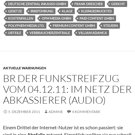
DEUTSCHE ZENTRAL INKASSO GMBH
FRANK DRESCHER
GERICHT
GESETZE
IRREFÜHRUNG
KLAGE
KLEINGEDRUCKTES
KOSTENFALLEN
OPM MEDIA GMBH
PAID CONTENT GMBH
POLYPHEM MEDIA LTD.
PREMIUM CONTENT GMBH
STEUERN
URTEILE
VERBRAUCHERZENTRALE
VILLIAM ADAMCA
AKTUELLE WARNUNGEN
BR DER FUNKSTREIFZUG
VOM 04.12.11: IM NETZ DER
ABKASSIERER (AUDIO)
5. DEZEMBER 2011
ADMINE
4 KOMMENTARE
Einem Drittel der Internet-Nutzer ist es schon passiert: sie
sind in eine
Abofalle
getappt. Eigentlich wollten sie nur schnell