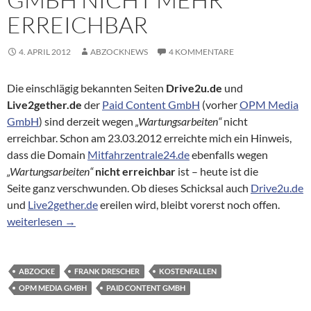
ERREICHBAR
4. APRIL 2012
ABZOCKNEWS
4 KOMMENTARE
Die einschlägig bekannten Seiten
Drive2u.de
und
Live2gether.de
der
Paid Content GmbH
(vorher
OPM Media
GmbH
) sind derzeit wegen
„Wartungsarbeiten“
nicht
erreichbar. Schon am 23.03.2012 erreichte mich ein Hinweis,
dass die Domain
Mitfahrzentrale24.de
ebenfalls wegen
„Wartungsarbeiten“
nicht erreichbar
ist – heute ist die
Seite ganz verschwunden. Ob dieses Schicksal auch
Drive2u.de
und
Live2gether.de
ereilen wird, bleibt vorerst noch offen.
Seiten der Paid Content GmbH nicht mehr erreichbar
weiterlesen
→
ABZOCKE
FRANK DRESCHER
KOSTENFALLEN
OPM MEDIA GMBH
PAID CONTENT GMBH