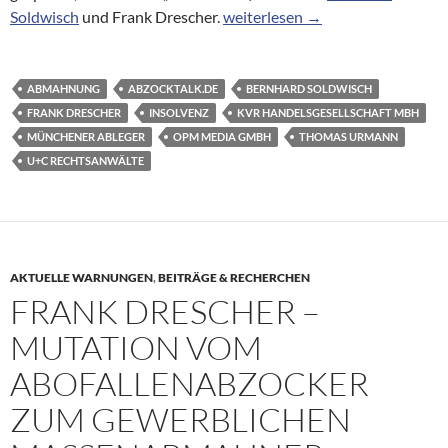
Mitgegangen, mitgefangen, mit
Soldwisch
und Frank Drescher.
weiterlesen
→
ABMAHNUNG
ABZOCKTALK.DE
BERNHARD SOLDWISCH
FRANK DRESCHER
INSOLVENZ
KVR HANDELSGESELLSCHAFT MBH
MÜNCHENER ABLEGER
OPM MEDIA GMBH
THOMAS URMANN
U+C RECHTSANWÄLTE
AKTUELLE WARNUNGEN
,
BEITRÄGE & RECHERCHEN
FRANK DRESCHER –
MUTATION VOM
ABOFALLENABZOCKER
ZUM GEWERBLICHEN