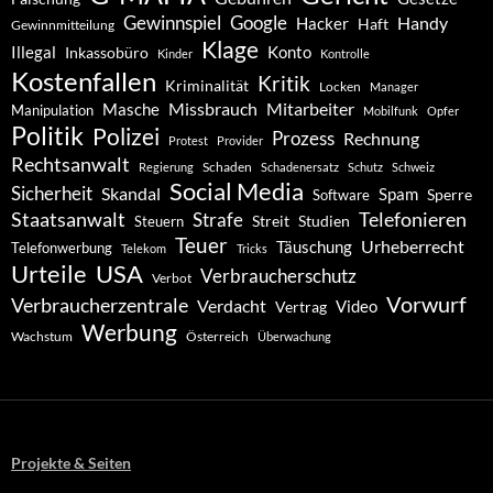
Gewinnspiel
Google
Handy
Hacker
Haft
Gewinnmitteilung
Klage
Konto
Illegal
Inkassobüro
Kinder
Kontrolle
Kostenfallen
Kritik
Kriminalität
Locken
Manager
Missbrauch
Mitarbeiter
Masche
Manipulation
Mobilfunk
Opfer
Politik
Polizei
Prozess
Rechnung
Protest
Provider
Rechtsanwalt
Schaden
Regierung
Schadenersatz
Schutz
Schweiz
Social Media
Sicherheit
Skandal
Spam
Software
Sperre
Staatsanwalt
Telefonieren
Strafe
Studien
Steuern
Streit
Teuer
Urheberrecht
Täuschung
Telefonwerbung
Telekom
Tricks
Urteile
USA
Verbraucherschutz
Verbot
Vorwurf
Verbraucherzentrale
Verdacht
Video
Vertrag
Werbung
Wachstum
Österreich
Überwachung
Projekte & Seiten