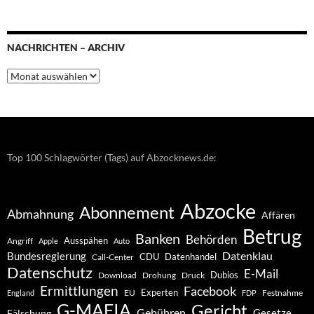
NACHRICHTEN – ARCHIV
Nachrichten
–
Archiv
Top 100 Schlagwörter (Tags) auf Abzocknews.de:
Abzocke
Abonnement
Abmahnung
Affären
Betrug
Banken
Behörden
Ausspähen
Angriff
Apple
Auto
Datenklau
Bundesregierung
CDU
Datenhandel
Call-Center
Datenschutz
E-Mail
Dubios
Drohung
Download
Druck
Ermittlungen
Facebook
Experten
EU
Festnahme
England
FDP
G-MAFIA
Gericht
Gebühren
Gesetze
Fälschung