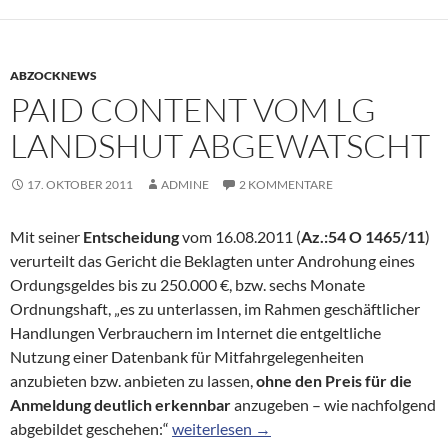
ABZOCKNEWS
PAID CONTENT VOM LG
LANDSHUT ABGEWATSCHT
17. OKTOBER 2011
ADMINE
2 KOMMENTARE
Mit seiner
Entscheidung
vom 16.08.2011 (
Az.:54 O 1465/11
)
verurteilt das Gericht die Beklagten unter Androhung eines
Ordungsgeldes bis zu 250.000 €, bzw. sechs Monate
Ordnungshaft, „es zu unterlassen, im Rahmen geschäftlicher
Handlungen Verbrauchern im Internet die entgeltliche
Nutzung einer Datenbank für Mitfahrgelegenheiten
anzubieten bzw. anbieten zu lassen,
ohne den Preis für die
Anmeldung deutlich erkennbar
anzugeben – wie nachfolgend
Paid Content vom LG Landshut abgewat
abgebildet geschehen:“
weiterlesen
→