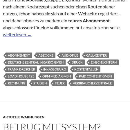
nach einem Kochrezept suchen oder einen Routenplaner
nutzen, schon haben sie sich auf einer Webseite registriert –
und dabei ohne es zu merken ein
teures Abonnement
abgeschlossen: für eine vollkommen nutzlose Internetseite.
BR Der Funkstreifzug vom 04.12.11: Im Netz der Abkassierer (A
weiterlesen
→
ABONNEMENT
ABZOCKE
AUDIOFILE
CALL-CENTER
DEUTSCHE ZENTRAL INKASSO GMBH
DRUCK
EINSCHÜCHTERN
FRANK DRESCHER
INKASSOBÜRO
KOSTENFALLEN
LOAD HOUSE FZE
OPM MEDIA GMBH
PAID CONTENT GMBH
RECHNUNG
STUDIEN
TEUER
VERBRAUCHERZENTRALE
AKTUELLE WARNUNGEN
BETRUG MIT SYSTEM?