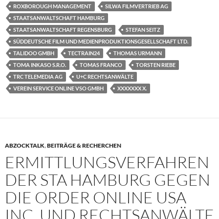
ROXBOROUGH MANAGEMENT
SILWA FILMVERTRIEB AG
STAATSANWALTSCHAFT HAMBURG
STAATSANWALTSCHAFT REGENSBURG
STEFAN SEITZ
SÜDDEUTSCHE FILM UND MEDIENPRODUKTIONSGESELLSCHAFT LTD.
TALIDOO GMBH
TECTRAIN24
THOMAS URMANN
TOMA INKASO S.R.O.
TOMAS FRANCO
TORSTEN RIEBE
TRC TELEMEDIA AG
U+C RECHTSANWÄLTE
VEREIN SERVICE ONLINE VSO GMBH
XXXXXXX X.
ABZOCKTALK
,
BEITRÄGE & RECHERCHEN
ERMITTLUNGSVERFAHREN
DER STA HAMBURG GEGEN
DIE ORDER ONLINE USA
INC. UND RECHTSANWÄLTE