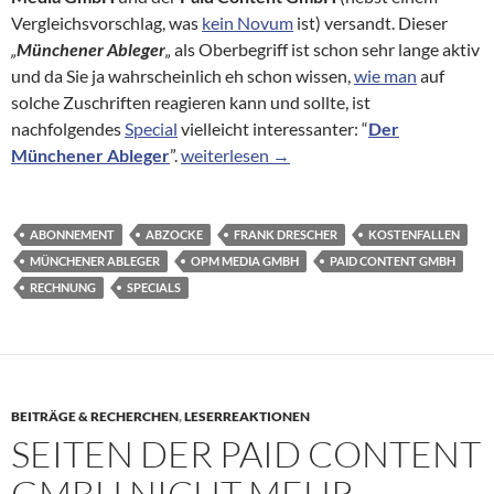
Vergleichsvorschlag, was
kein Novum
ist) versandt. Dieser
„
Münchener Ableger
„
als Oberbegriff ist schon sehr lange aktiv
und da Sie ja wahrscheinlich eh schon wissen,
wie man
auf
solche Zuschriften reagieren kann und sollte, ist
nachfolgendes
Special
vielleicht interessanter: “
Der
Specials – Der Münchener Ableger
Münchener Ableger
”.
weiterlesen
→
ABONNEMENT
ABZOCKE
FRANK DRESCHER
KOSTENFALLEN
MÜNCHENER ABLEGER
OPM MEDIA GMBH
PAID CONTENT GMBH
RECHNUNG
SPECIALS
BEITRÄGE & RECHERCHEN
,
LESERREAKTIONEN
SEITEN DER PAID CONTENT
GMBH NICHT MEHR