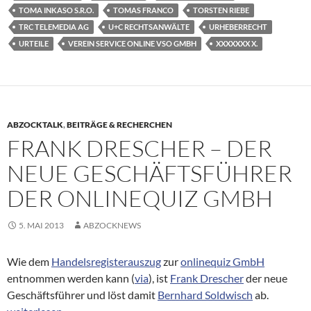
TOMA INKASO S.R.O.
TOMAS FRANCO
TORSTEN RIEBE
TRC TELEMEDIA AG
U+C RECHTSANWÄLTE
URHEBERRECHT
URTEILE
VEREIN SERVICE ONLINE VSO GMBH
XXXXXXX X.
ABZOCKTALK
,
BEITRÄGE & RECHERCHEN
FRANK DRESCHER – DER
NEUE GESCHÄFTSFÜHRER
DER ONLINEQUIZ GMBH
5. MAI 2013
ABZOCKNEWS
Wie dem
Handelsregisterauszug
zur
onlinequiz GmbH
entnommen werden kann (
via
), ist
Frank Drescher
der neue
Geschäftsführer und löst damit
Bernhard Soldwisch
ab.
Frank Drescher – der neue Geschäftsführer der onlinequiz Gmb