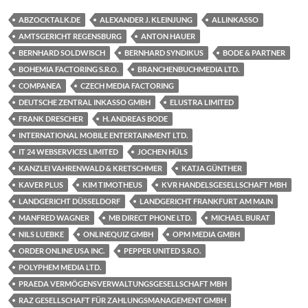
ABZOCKTALK.DE
ALEXANDER J. KLEINJUNG
ALLINKASSO
AMTSGERICHT REGENSBURG
ANTON HAUER
BERNHARD SOLDWISCH
BERNHARD SYNDIKUS
BODE & PARTNER
BOHEMIA FACTORING S.R.O.
BRANCHENBUCHMEDIA LTD.
COMPANEA
CZECH MEDIA FACTORING
DEUTSCHE ZENTRAL INKASSO GMBH
ELUSTRA LIMITED
FRANK DRESCHER
H. ANDREAS BODE
INTERNATIONAL MOBILE ENTERTAINMENT LTD.
IT 24 WEBSERVICES LIMITED
JOCHEN HÜLS
KANZLEI VAHRENWALD & KRETSCHMER
KATJA GÜNTHER
KAVER PLUS
KIM TIMOTHEUS
KVR HANDELSGESELLSCHAFT MBH
LANDGERICHT DÜSSELDORF
LANDGERICHT FRANKFURT AM MAIN
MANFRED WAGNER
MB DIRECT PHONE LTD.
MICHAEL BURAT
NILS LUEBKE
ONLINEQUIZ GMBH
OPM MEDIA GMBH
ORDER ONLINE USA INC.
PEPPER UNITED S.R.O.
POLYPHEM MEDIA LTD.
PRAEDA VERMÖGENSVERWALTUNGSGESELLSCHAFT MBH
RAZ GESELLSCHAFT FÜR ZAHLUNGSMANAGEMENT GMBH