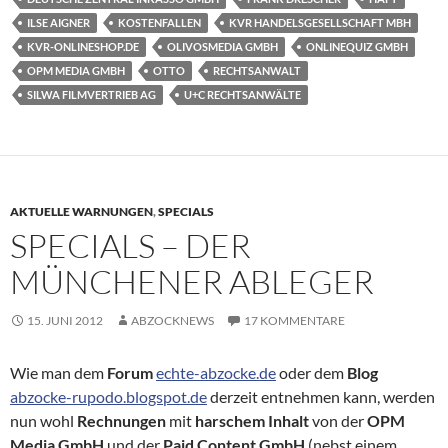
ILSE AIGNER
KOSTENFALLEN
KVR HANDELSGESELLSCHAFT MBH
KVR-ONLINESHOP.DE
OLIVOSMEDIA GMBH
ONLINEQUIZ GMBH
OPM MEDIA GMBH
OTTO
RECHTSANWALT
SILWA FILMVERTRIEB AG
U+C RECHTSANWÄLTE
AKTUELLE WARNUNGEN
,
SPECIALS
SPECIALS – DER
MÜNCHENER ABLEGER
15. JUNI 2012
ABZOCKNEWS
17 KOMMENTARE
Wie man dem
Forum
echte-abzocke.de
oder dem
Blog
abzocke-rupodo.blogspot.de
derzeit entnehmen kann, werden
nun wohl
Rechnungen
mit
harschem Inhalt
von der
OPM
Media GmbH
und der
Paid Content GmbH
(nebst einem