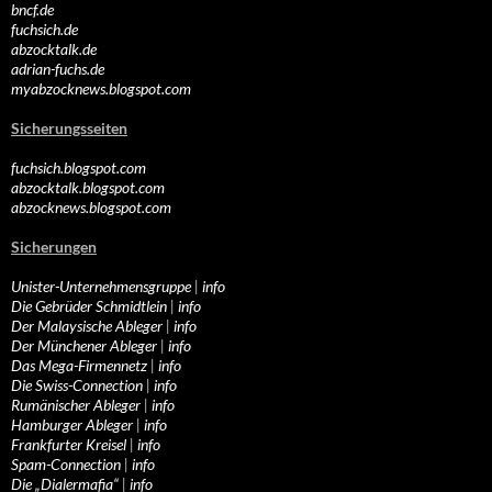
bncf.de
fuchsich.de
abzocktalk.de
adrian-fuchs.de
myabzocknews.blogspot.com
Sicherungsseiten
fuchsich.blogspot.com
abzocktalk.blogspot.com
abzocknews.blogspot.com
Sicherungen
Unister-Unternehmensgruppe
|
info
Die Gebrüder Schmidtlein
|
info
Der Malaysische Ableger
|
info
Der Münchener Ableger
|
info
Das Mega-Firmennetz
|
info
Die Swiss-Connection
|
info
Rumänischer Ableger
|
info
Hamburger Ableger
|
info
Frankfurter Kreisel
|
info
Spam-Connection
|
info
Die „Dialermafia“
|
info