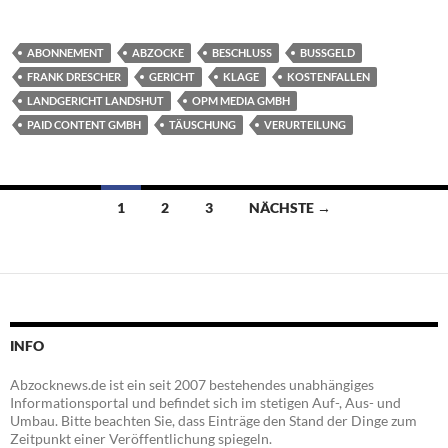
ABONNEMENT
ABZOCKE
BESCHLUSS
BUSSGELD
FRANK DRESCHER
GERICHT
KLAGE
KOSTENFALLEN
LANDGERICHT LANDSHUT
OPM MEDIA GMBH
PAID CONTENT GMBH
TÄUSCHUNG
VERURTEILUNG
Beitragsnavigation
1
2
3
NÄCHSTE →
INFO
Abzocknews.de ist ein seit 2007 bestehendes unabhängiges
Informationsportal und befindet sich im stetigen Auf-, Aus- und
Umbau. Bitte beachten Sie, dass Einträge den Stand der Dinge zum
Zeitpunkt einer Veröffentlichung spiegeln.