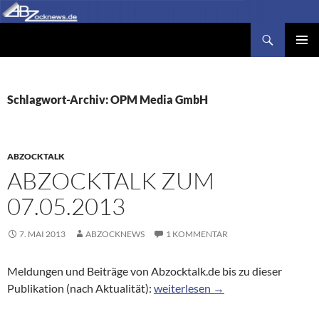
Zum
Inhalt
Suchen
Abzocknews.de
springen
PRIMÄR
MENÜ
Schlagwort-Archiv: OPM Media GmbH
ABZOCKTALK
ABZOCKTALK ZUM
07.05.2013
7. MAI 2013
ABZOCKNEWS
1 KOMMENTAR
Meldungen und Beiträge von Abzocktalk.de bis zu dieser
Abzocktalk zum 07.05.2013
Publikation (nach Aktualität):
weiterlesen
→