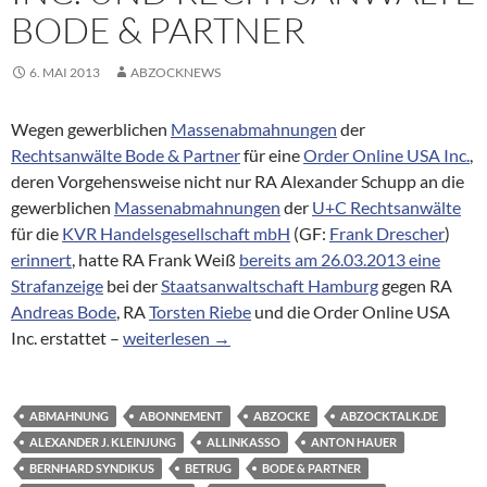
BODE & PARTNER
6. MAI 2013
ABZOCKNEWS
Wegen gewerblichen
Massenabmahnungen
der
Rechtsanwälte Bode & Partner
für eine
Order Online USA Inc.
,
deren Vorgehensweise nicht nur RA Alexander Schupp an die
gewerblichen
Massenabmahnungen
der
U+C Rechtsanwälte
für die
KVR Handelsgesellschaft mbH
(GF:
Frank Drescher
)
erinnert
, hatte RA Frank Weiß
bereits am 26.03.2013 eine
Strafanzeige
bei der
Staatsanwaltschaft Hamburg
gegen RA
Andreas Bode
, RA
Torsten Riebe
und die Order Online USA
Ermittlungsverfahren der StA Hamburg gegen di
Inc. erstattet –
weiterlesen
→
ABMAHNUNG
ABONNEMENT
ABZOCKE
ABZOCKTALK.DE
ALEXANDER J. KLEINJUNG
ALLINKASSO
ANTON HAUER
BERNHARD SYNDIKUS
BETRUG
BODE & PARTNER