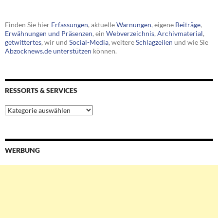
Finden Sie hier
Erfassungen
, aktuelle
Warnungen
, eigene
Beiträge
,
Erwähnungen und Präsenzen
, ein
Webverzeichnis
,
Archivmaterial
,
getwittertes
, wir und
Social-Media
, weitere
Schlagzeilen
und wie Sie
Abzocknews.de unterstützen
können.
RESSORTS & SERVICES
Ressorts
&
Services
WERBUNG