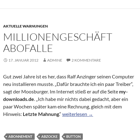
AKTUELLE WARNUNGEN
MILLIONENGESCHÄFT
ABOFALLE
17. JANUAR 2012
ADMINE
2 KOMMENTARE
Gut zwei Jahre ist es her, dass Ralf Anzinger seinen Computer
neu installieren musste. „Dafür brauchte ich ein paar Treiber“,
sagt der Moosburger. Im Internet stieß er auf die Seite
my-
downloads.de
. „Ich habe mir nichts dabei gedacht, aber ein
paar Wochen später kam eine Rechnung, gleich mit dem
Millionengeschäft Abofalle
Hinweis:
Letzte Mahnung
.“
weiterlesen
→
ABONNEMENT
ABZOCKE
BUTTON