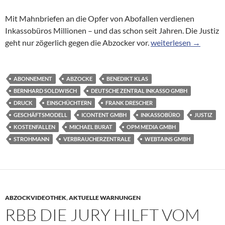
Mit Mahnbriefen an die Opfer von Abofallen verdienen
Inkassobüros Millionen – und das schon seit Jahren. Die Justiz
Inkasso-Abzocke: Mi
geht nur zögerlich gegen die Abzocker vor.
weiterlesen
→
ABONNEMENT
ABZOCKE
BENEDIKT KLAS
BERNHARD SOLDWISCH
DEUTSCHE ZENTRAL INKASSO GMBH
DRUCK
EINSCHÜCHTERN
FRANK DRESCHER
GESCHÄFTSMODELL
ICONTENT GMBH
INKASSOBÜRO
JUSTIZ
KOSTENFALLEN
MICHAEL BURAT
OPM MEDIA GMBH
STROHMANN
VERBRAUCHERZENTRALE
WEBTAINS GMBH
ABZOCKVIDEOTHEK
,
AKTUELLE WARNUNGEN
RBB DIE JURY HILFT VOM