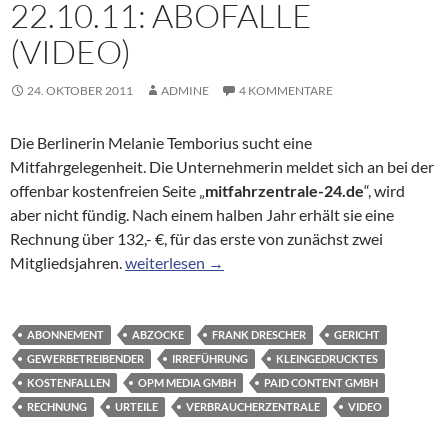
22.10.11: ABOFALLE
(VIDEO)
24. OKTOBER 2011
ADMINE
4 KOMMENTARE
Die Berlinerin Melanie Temborius sucht eine
Mitfahrgelegenheit. Die Unternehmerin meldet sich an bei der
offenbar kostenfreien Seite „
mitfahrzentrale-24.de
“, wird
aber nicht fündig. Nach einem halben Jahr erhält sie eine
Rechnung über 132,- €, für das erste von zunächst zwei
RBB Die Jury hilft vom 22.10.11: Abofalle (Vide
Mitgliedsjahren.
weiterlesen
→
ABONNEMENT
ABZOCKE
FRANK DRESCHER
GERICHT
GEWERBETREIBENDER
IRREFÜHRUNG
KLEINGEDRUCKTES
KOSTENFALLEN
OPM MEDIA GMBH
PAID CONTENT GMBH
RECHNUNG
URTEILE
VERBRAUCHERZENTRALE
VIDEO