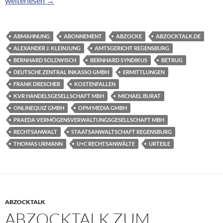
weiterlesen
→
ABMAHNUNG
ABONNEMENT
ABZOCKE
ABZOCKTALK.DE
ALEXANDER J. KLEINJUNG
AMTSGERICHT REGENSBURG
BERNHARD SOLDWISCH
BERNHARD SYNDIKUS
BETRUG
DEUTSCHE ZENTRAL INKASSO GMBH
ERMITTLUNGEN
FRANK DRESCHER
KOSTENFALLEN
KVR HANDELSGESELLSCHAFT MBH
MICHAEL BURAT
ONLINEQUIZ GMBH
OPM MEDIA GMBH
PRAEDA VERMÖGENSVERWALTUNGSGESELLSCHAFT MBH
RECHTSANWALT
STAATSANWALTSCHAFT REGENSBURG
THOMAS URMANN
U+C RECHTSANWÄLTE
URTEILE
ABZOCKTALK
ABZOCKTALK ZUM