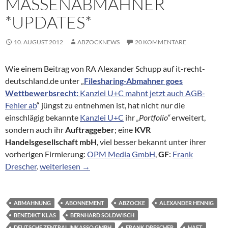
MASSENABMAHNER
*UPDATES*
10. AUGUST 2012
ABZOCKNEWS
20 KOMMENTARE
Wie einem Beitrag von RA Alexander Schupp auf it-recht-
deutschland.de unter „
Filesharing-Abmahner goes
Wettbewerbsrecht:
Kanzlei U+C mahnt jetzt auch AGB-
Fehler ab
“ jüngst zu entnehmen ist, hat nicht nur die
einschlägig bekannte
Kanzlei U+C
ihr
„Portfolio“
erweitert,
sondern auch ihr
Auftraggeber
; eine
KVR
Handelsgesellschaft mbH
, viel besser bekannt unter ihrer
vorherigen Firmierung:
OPM Media GmbH
,
GF
:
Frank
Frank Drescher – Mutation vom Abofallenabzocker 
Drescher
.
weiterlesen
→
ABMAHNUNG
ABONNEMENT
ABZOCKE
ALEXANDER HENNIG
BENEDIKT KLAS
BERNHARD SOLDWISCH
DEUTSCHE ZENTRAL INKASSO GMBH
FRANK DRESCHER
HAFT