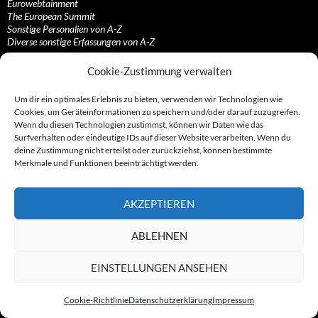
Eurowebtainment
The European Summit
Sonstige Personalien von A-Z
Diverse sonstige Erfassungen von A-Z
Gesonderte Erfassungen
Cookie-Zustimmung verwalten
Die Advokaten
Um dir ein optimales Erlebnis zu bieten, verwenden wir Technologien wie
Die Firmen-Dienstleister
Cookies, um Geräteinformationen zu speichern und/oder darauf zuzugreifen.
Die Inkassierer
Wenn du diesen Technologien zustimmst, können wir Daten wie das
Die IT-Dienstleister
Surfverhalten oder eindeutige IDs auf dieser Website verarbeiten. Wenn du
Die Sonstigen
deine Zustimmung nicht erteilst oder zurückziehst, können bestimmte
Die Streamer
Merkmale und Funktionen beeinträchtigt werden.
Die Vertriebler
Die Zahlungsabwickler
AKZEPTIEREN
Branchen, Gefahren und Maschen
ABLEHNEN
Abmahnungen, Abmahn/anwälte/industrie
EINSTELLUNGEN ANSEHEN
Abonnements und/oder Kostenfallen
Adressbücher, Anzeigen- und Firmeneinträge
App-Zocke, Tele-Billing, Wap-Billing, Klingeltöne…
Cookie-Richtlinie
Datenschutzerklärung
Impressum
Call-by-Call-, Pre-Select- und Vorwahl-Anbieter