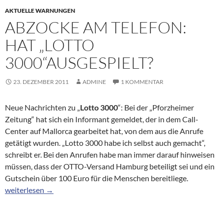
AKTUELLE WARNUNGEN
ABZOCKE AM TELEFON:
HAT „LOTTO
3000“AUSGESPIELT?
23. DEZEMBER 2011
ADMINE
1 KOMMENTAR
Neue Nachrichten zu „
Lotto 3000
“: Bei der „Pforzheimer
Zeitung“ hat sich ein Informant gemeldet, der in dem Call-
Center auf Mallorca gearbeitet hat, von dem aus die Anrufe
getätigt wurden. „Lotto 3000 habe ich selbst auch gemacht“,
schreibt er. Bei den Anrufen habe man immer darauf hinweisen
müssen, dass der OTTO-Versand Hamburg beteiligt sei und ein
Gutschein über 100 Euro für die Menschen bereitliege.
Abzocke am Telefon: Hat „Lotto 3000“ausgespielt?
weiterlesen
→