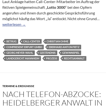
Laut Anklage hatten Call-Center-Mitarbeiter im Auftrag der
fiktiven Spielgemeinschaft „
Lotto 3000
“ bei den Opfern
angerufen und ihnen durch geschickte Gesprächsführung
möglichst häufig das Wort „Ja“ entlockt. Nicht ohne Grund…
Lotto-Betrüger legt Geständnis ab
weiterlesen
→
BETRUG
CALL-CENTER
CHRISTIAN OHME
COMPRESENT ERFURT GMBH
EBERHARD ANTON FIETZ
GEORG MEYER-WAHL
GESTÄNDNIS
GEWINNSPIEL
LANDGERICHT MANNHEIM
PROZESS
RECHTSANWALT
TERMINE & EREIGNISSE
NACH TELEFON-ABZOCKE:
HEIDELBERGER ANWALT IN