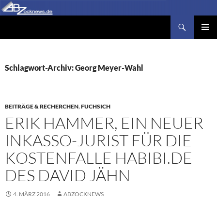
Zum
Inhalt
Suchen
Abzocknews.de
springen
PRIMÄR
MENÜ
Schlagwort-Archiv: Georg Meyer-Wahl
BEITRÄGE & RECHERCHEN
,
FUCHSICH
ERIK HAMMER, EIN NEUER
INKASSO-JURIST FÜR DIE
KOSTENFALLE HABIBI.DE
DES DAVID JÄHN
4. MÄRZ 2016
ABZOCKNEWS