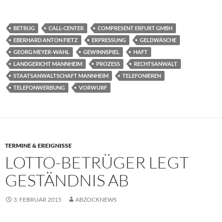
BETRUG
CALL-CENTER
COMPRESENT ERFURT GMBH
EBERHARD ANTON FIETZ
ERPRESSUNG
GELDWÄSCHE
GEORG MEYER-WAHL
GEWINNSPIEL
HAFT
LANDGERICHT MANNHEIM
PROZESS
RECHTSANWALT
STAATSANWALTSCHAFT MANNHEIM
TELEFONIEREN
TELEFONWERBUNG
VORWURF
TERMINE & EREIGNISSE
LOTTO-BETRÜGER LEGT
GESTÄNDNIS AB
3. FEBRUAR 2015
ABZOCKNEWS