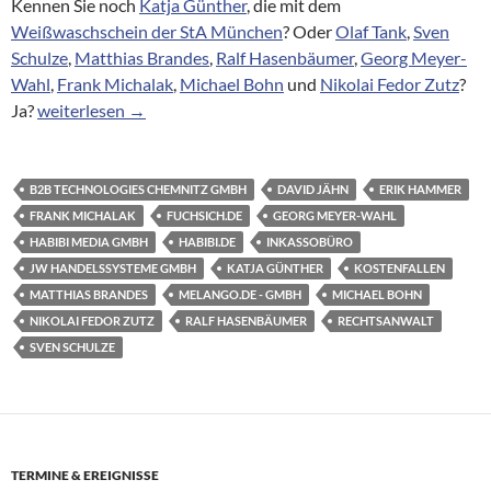
Kennen Sie noch
Katja Günther
, die mit dem
Weißwaschschein der StA München
? Oder
Olaf Tank
,
Sven
Schulze
,
Matthias Brandes
,
Ralf Hasenbäumer
,
Georg Meyer-
Wahl
,
Frank Michalak
,
Michael Bohn
und
Nikolai Fedor Zutz
?
Erik Hammer, ein neuer Inkasso-Jurist für die Kostenfalle ha
Ja?
weiterlesen
→
B2B TECHNOLOGIES CHEMNITZ GMBH
DAVID JÄHN
ERIK HAMMER
FRANK MICHALAK
FUCHSICH.DE
GEORG MEYER-WAHL
HABIBI MEDIA GMBH
HABIBI.DE
INKASSOBÜRO
JW HANDELSSYSTEME GMBH
KATJA GÜNTHER
KOSTENFALLEN
MATTHIAS BRANDES
MELANGO.DE - GMBH
MICHAEL BOHN
NIKOLAI FEDOR ZUTZ
RALF HASENBÄUMER
RECHTSANWALT
SVEN SCHULZE
TERMINE & EREIGNISSE