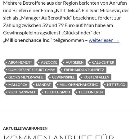
Mehrere Betroffene aus der Region berichten von Anrufen
und Briefen einer Firma „
NTT Telco
“. Ein Ivan Milosevic, der
sich als „Manager Außenstände“ bezeichnet, fordert zur
Zahlung zwischen 59 und 79 Euro auf. Man habe am
Gewinnspieleintragsdienst „Glücksfinder“ der
Lotto-3000-Abzocker m
„
Millionenchance Inc.
“ teilgenommen –
weiterlesen
→
ABONNEMENT
ABZOCKE
AUFGEBEN
CALL-CENTER
COMPRESENT ERFURT GMBH
EBERHARD ANTON FIETZ
GEORG MEYER-WAHL
GEWINNSPIEL
KOSTENFALLEN
MALLORCA
MANDAT
MILLIONENCHANCE INC.
NTT TELCO
RECHTSANWALT
TELEBILL GMBH
TELEFONIEREN
AKTUELLE WARNUNGEN
KOMMEN ANRUFE FÜR