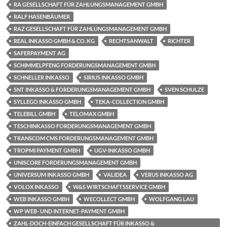
RA GESELLSCHAFT FÜR ZAHLUNGSMANAGEMENT GMBH
RALF HASENBÄUMER
RAZ GESELLSCHAFT FÜR ZAHLUNGSMANAGEMENT GMBH
REAL INKASSO GMBH & CO. KG
RECHTSANWALT
RICHTER
SAFERPAYMENT AG
SCHIMMELPFENG FORDERUNGSMANAGEMENT GMBH
SCHNELLER INKASSO
SIRIUS INKASSO GMBH
SNT INKASSO & FORDERUNGSMANAGEMENT GMBH
SVEN SCHULZE
SYLLEGO INKASSO GMBH
TEKA-COLLECTION GMBH
TELEBILL GMBH
TELOMAX GMBH
TESCHINKASSO FORDERUNGSMANAGEMENT GMBH
TRANSCOM CMS FORDERUNGSMANAGEMENT GMBH
TROPMI PAYMENT GMBH
UGV-INKASSO GMBH
UNISCORE FORDERUNGSMANAGEMENT GMBH
UNIVERSUM INKASSO GMBH
VALIDEA
VERUS INKASSO AG
VOLOX INKASSO
W&S WIRTSCHAFTSSERVICE GMBH
WEB INKASSO GMBH
WECOLLECT GMBH
WOLFGANG LAU
WP WEB- UND INTERNET-PAYMENT GMBH
ZAHL-DOCH-EINFACH GESELLSCHAFT FÜR INKASSO &