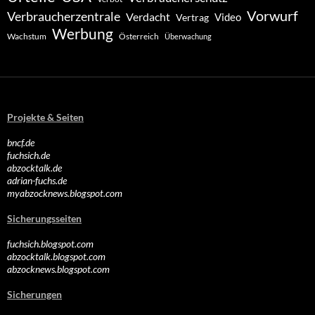
Vorwurf
Verbraucherzentrale
Verdacht
Video
Vertrag
Werbung
Wachstum
Österreich
Überwachung
Projekte & Seiten
bncf.de
fuchsich.de
abzocktalk.de
adrian-fuchs.de
myabzocknews.blogspot.com
Sicherungsseiten
fuchsich.blogspot.com
abzocktalk.blogspot.com
abzocknews.blogspot.com
Sicherungen