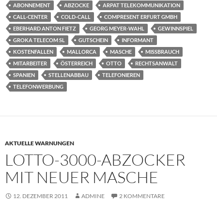
ABONNEMENT
ABZOCKE
ARPAT TELEKOMMUNIKATION
CALL-CENTER
COLD-CALL
COMPRESENT ERFURT GMBH
EBERHARD ANTON FIETZ
GEORG MEYER-WAHL
GEWINNSPIEL
GROKA TELECOM SL
GUTSCHEIN
INFORMANT
KOSTENFALLEN
MALLORCA
MASCHE
MISSBRAUCH
MITARBEITER
ÖSTERREICH
OTTO
RECHTSANWALT
SPANIEN
STELLENABBAU
TELEFONIEREN
TELEFONWERBUNG
AKTUELLE WARNUNGEN
LOTTO-3000-ABZOCKER
MIT NEUER MASCHE
12. DEZEMBER 2011
ADMINE
2 KOMMENTARE