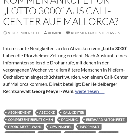
„LOTTO 3000“ AUS CALL-
CENTER AUF MALLORCA?
5. DEZEMBER 2011
ADMINE
KOMMENTAR HINTERLASSEN
Interessante Neuigkeiten zu den Abzockern von „
Lotto 3000
“
haben die Pforzheimer Zeitung erreicht. Nach Auskunft eines
Informanten sollen die Drohanrufe, mit denen in den
vergangenen Wochen vor allem ältere Menschen in Niefern-
Öschelbronn eingeschüchtert wurden, von einem Call-Center
auf Mallorca kommen. Direkt beteiligt: Der Heidelberger
Kommen Anrufe für „Lotto 30
Rechtsanwalt
Georg Meyer-Wahl
.
weiterlesen
→
ABONNEMENT
ABZOCKE
CALL-CENTER
COMPRESENT ERFURT GMBH
DROHUNG
EBERHARD ANTON FIETZ
GEORG MEYER-WAHL
GEWINNSPIEL
INFORMANT