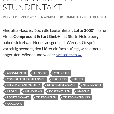
STUNDENTAKT
22. SEPTEMBER 2011
ADMINE
KOMMENTAR HINTERLASSEN
Eine alte Masche. Doch die Leute hinter „
Lotto 3000
“ – eine
Firma
Compresent Erfurt GmbH
mit Sitz in Heidelberg –
haben sich etwas Neues ausgedacht. Wer das Gespräch
vorzeitig beendet, den Hörer einfach auflegt, wird erneut
Lottofirma nervt mit Drohanrufe
angerufen. Wieder und wieder.
weiterlesen
→
ABONNEMENT
ABZOCKE
COLD-CALL
COMPRESENT ERFURT GMBH
DROHUNG
DRUCK
EBERHARD ANTON FIETZ
GEORG MEYER-WAHL
GEWINNSPIEL
ILLEGAL
INPHONE AG
KOSTENFALLEN
MASCHE
RECHTSANWALT
TELEFONIEREN
TELEFONWERBUNG
XXXXXXX X.