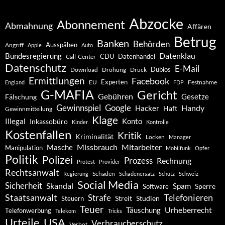
Abzocke
Abonnement
Abmahnung
Affären
Betrug
Banken
Behörden
Ausspähen
Angriff
Apple
Auto
Datenklau
Bundesregierung
CDU
Datenhandel
Call-Center
Datenschutz
E-Mail
Dubios
Drohung
Download
Druck
Ermittlungen
Facebook
Experten
EU
Festnahme
England
FDP
G-MAFIA
Gericht
Gebühren
Gesetze
Fälschung
Gewinnspiel
Google
Handy
Hacker
Haft
Gewinnmitteilung
Klage
Konto
Illegal
Inkassobüro
Kinder
Kontrolle
Kostenfallen
Kritik
Kriminalität
Locken
Manager
Missbrauch
Mitarbeiter
Masche
Manipulation
Mobilfunk
Opfer
Politik
Polizei
Prozess
Rechnung
Protest
Provider
Rechtsanwalt
Schaden
Regierung
Schadenersatz
Schutz
Schweiz
Social Media
Sicherheit
Skandal
Spam
Software
Sperre
Staatsanwalt
Telefonieren
Strafe
Studien
Steuern
Streit
Teuer
Urheberrecht
Täuschung
Telefonwerbung
Telekom
Tricks
Urteile
USA
Verbraucherschutz
Verbot