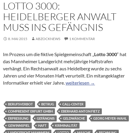
LOTTO 3000:
HEIDELBERGER ANWALT
MUSS INS GEFÄNGNIS
8. MAI 2015
ABZOCKNEWS
1 KOMMENTAR
Im Prozess um die fiktive Spielgemeinschaft „
Lotto 3000
“ hat
das Mannheimer Landgericht mehrjährige Haftstrafen
verhängt. Ein Rechtsanwalt aus Heidelberg wurde zu sechs
Jahren und vier Monaten Haft verurteilt. Ein mitangeklagter
Lotto 3000: Heidelberger Anwalt
Informatiker erhielt vier Jahre.
weiterlesen
→
BERUFSVERBOT
BETRUG
CALL-CENTER
COMPRESENT ERFURT GMBH
EBERHARD ANTON FIETZ
ERPRESSUNG
GEFÄNGNIS
GELDWÄSCHE
GEORG MEYER-WAHL
GEWINNSPIEL
HAFT
KRIMINALITÄT
LANDGERICHT MANNHEIM
LOTTO
MASCHE
RECHNUNG