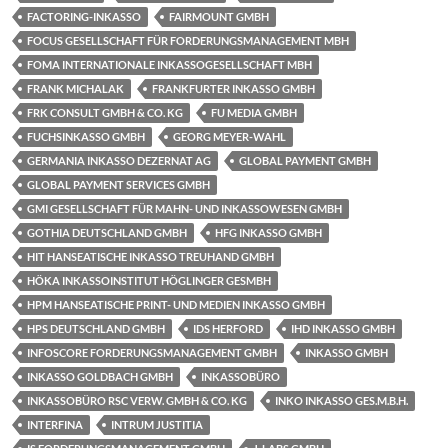
FACTORING-INKASSO
FAIRMOUNT GMBH
FOCUS GESELLSCHAFT FÜR FORDERUNGSMANAGEMENT MBH
FOMA INTERNATIONALE INKASSOGESELLSCHAFT MBH
FRANK MICHALAK
FRANKFURTER INKASSO GMBH
FRK CONSULT GMBH & CO. KG
FU MEDIA GMBH
FUCHSINKASSO GMBH
GEORG MEYER-WAHL
GERMANIA INKASSO DEZERNAT AG
GLOBAL PAYMENT GMBH
GLOBAL PAYMENT SERVICES GMBH
GMI GESELLSCHAFT FÜR MAHN- UND INKASSOWESEN GMBH
GOTHIA DEUTSCHLAND GMBH
HFG INKASSO GMBH
HIT HANSEATISCHE INKASSO TREUHAND GMBH
HÖKA INKASSOINSTITUT HÖGLINGER GESMBH
HPM HANSEATISCHE PRINT- UND MEDIEN INKASSO GMBH
HPS DEUTSCHLAND GMBH
IDS HERFORD
IHD INKASSO GMBH
INFOSCORE FORDERUNGSMANAGEMENT GMBH
INKASSO GMBH
INKASSO GOLDBACH GMBH
INKASSOBÜRO
INKASSOBÜRO RSC VERW. GMBH & CO. KG
INKO INKASSO GES.M.B.H.
INTERFINA
INTRUM JUSTITIA