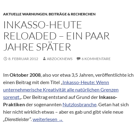
AKTUELLE WARNUNGEN
,
BEITRÄGE & RECHERCHEN
INKASSO-HEUTE
RELOADED – EIN PAAR
JAHRE SPÄTER
8. FEBRUAR 2012
ABZOCKNEWS
6 KOMMENTARE
Im
Oktober 2008
, also vor etwa 3,5 Jahren, veröffentlichte ich
einen Beitrag mit dem Titel „
Inkasso-Heute: Wenn
unternehmerische Kreativität alle natürlichen Grenzen
sprengt
„. Der Beitrag entstand auf Grund der
Inkasso-
Praktiken
der sogenannten
Nutzlosbranche
. Getan hat sich
hier nicht wirklich etwas – aber es gab und gibt viele neue
Inkasso-Heute reloaded – ein paar Jahre später
„Dienstleister“
.
weiterlesen
→