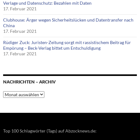
Verlage und Datenschutz: Bezahlen mit Daten
17. Februar 2021
Clubhouse: Ärger wegen Sicherheitslücken und Datentransfer nach
China
17. Februar 2021
Rüdiger Zuck: Juristen-Zeitung sorgt mit rassistischem Beitrag für
Empörung – Beck-Verlag bittet um Entschuldigung
17. Februar 2021
NACHRICHTEN – ARCHIV
Nachrichten
–
Archiv
Top 100 Schlagwörter (Tags) auf Abzocknews.de: