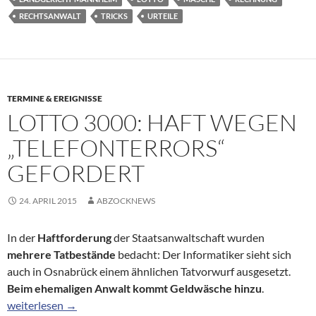
RECHTSANWALT
TRICKS
URTEILE
TERMINE & EREIGNISSE
LOTTO 3000: HAFT WEGEN
„TELEFONTERRORS“
GEFORDERT
24. APRIL 2015
ABZOCKNEWS
In der
Haftforderung
der Staatsanwaltschaft wurden
mehrere Tatbestände
bedacht: Der Informatiker sieht sich
auch in Osnabrück einem ähnlichen Tatvorwurf ausgesetzt.
Beim ehemaligen Anwalt kommt Geldwäsche hinzu
.
Lotto 3000: Haft wegen „Telefonterrors“ gefordert
weiterlesen
→