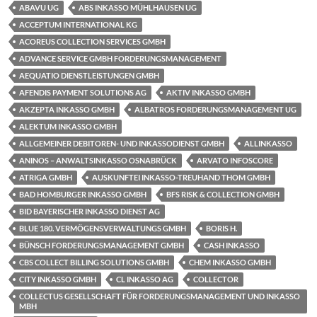
ABAVU UG
ABS INKASSO MÜHLHAUSEN UG
ACCEPTUM INTERNATIONAL KG
ACOREUS COLLECTION SERVICES GMBH
ADVANCE SERVICE GMBH FORDERUNGSMANAGEMENT
AEQUATIO DIENSTLEISTUNGEN GMBH
AFENDIS PAYMENT SOLUTIONS AG
AKTIV INKASSO GMBH
AKZEPTA INKASSO GMBH
ALBATROS FORDERUNGSMANAGEMENT UG
ALEKTUM INKASSO GMBH
ALLGEMEINER DEBITOREN- UND INKASSODIENST GMBH
ALLINKASSO
ANINOS – ANWALTSINKASSO OSNABRÜCK
ARVATO INFOSCORE
ATRIGA GMBH
AUSKUNFTEI INKASSO-TREUHAND THOM GMBH
BAD HOMBURGER INKASSO GMBH
BFS RISK & COLLECTION GMBH
BID BAYERISCHER INKASSO DIENST AG
BLUE 180. VERMÖGENSVERWALTUNGS GMBH
BORIS H.
BÜNSCH FORDERUNGSMANAGEMENT GMBH
CASH INKASSO
CBS COLLECT BILLING SOLUTIONS GMBH
CHEM INKASSO GMBH
CITY INKASSO GMBH
CL INKASSO AG
COLLECTOR
COLLECTUS GESELLSCHAFT FÜR FORDERUNGSMANAGEMENT UND INKASSO
MBH