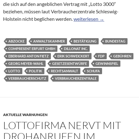
die sich auf den angeblichen Vertrag mit „Lotto 3000“
beziehen, müssen laut Verbraucherzentrale Schleswig-
Jetzt hagelt es Mahnschreiben
Holstein nicht beglichen werden.
weiterlesen
→
ABZOCKE
ANWALTSKAMMER
BESTÄTIGUNG
BUNDESTAG
COMPRESENT ERFURT GMBH
DILLONAT INC.
EBERHARD ANTON FIETZ
ERIK SCHWEICKERT
FDP
GEBÜHREN
GEORG MEYER-WAHL
GESETZESENTWÜRFE
GEWINNSPIEL
LOTTO
POLITIK
RECHTSANWALT
SCHUFA
VERBRAUCHERSCHUTZ
VERBRAUCHERZENTRALE
AKTUELLE WARNUNGEN
LOTTOFIRMA NERVT MIT
DROHANRUFEN IM