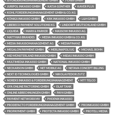
IS FORDERUNGSMANAGEMENT GMBH
J-LABS GMBH
JURIPOL INKASSO GMBH
KATJA GÜNTHER
KAVER PLUS
KOHL FORDERUNGSMANAGEMENT GMBH & CO. KG
KÖNIGS INKASSO GMBH
KRK INKASSO GMBH
L&H GMBH
LIBERECO PAYMENT SOLUTIONS KG
LINDORFF DEUTSCHLAND GMBH
LIQUIDA
MARX & PARKER
MASSOW INKASSO AG
MATTHIAS BRANDES
MEDIA INKASSO GMBH & CO. KG
MEDIA INKASSOMANAGEMENT AG
MEDIAFINANZ
MEGALON PAYMENT GMBH
MERLINAPOLI UG
MICHAEL BOHN
MID MÜNSTERLAND INKASSO GMBH
MIDAS INKASSO GMBH
MULTIMEDIA INKASSO GMBH
NATIONAL INKASSO GMBH
NECKARSON GMBH
NET MOBILE AG
NETAVA CONCEPT BILLING
NEXT ID TECHNOLOGIES GMBH
NIKOLAI FEDOR ZUTZ
NOREKS INKASSO & FORDERUNGSMANAGEMENT
NTT TELCO
OFA ONLINE FACTORING GMBH
OLAF TANK
ONLINE ABRECHNUNGEN GMBH
PAY4 GMBH
PAYMENT NETWORX MV
PHOENIX INKASSO
PRODEFACTO FORDERUNGSMANAGEMENT GMBH
PROINKASSO GMBH
PROPAYMENT GMBH
PROTECTA INKASSO GMBH
PROTELL MEDIA