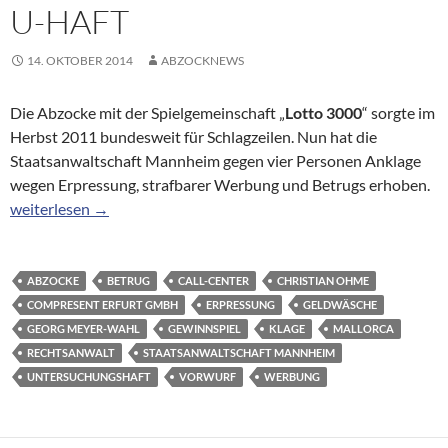
U-HAFT
14. OKTOBER 2014
ABZOCKNEWS
Die Abzocke mit der Spielgemeinschaft „
Lotto 3000
“ sorgte im
Herbst 2011 bundesweit für Schlagzeilen. Nun hat die
Staatsanwaltschaft Mannheim gegen vier Personen Anklage
wegen Erpressung, strafbarer Werbung und Betrugs erhoben.
Nach Telefon-Abzocke: Heidelberger Anwalt in U-Haft
weiterlesen
→
ABZOCKE
BETRUG
CALL-CENTER
CHRISTIAN OHME
COMPRESENT ERFURT GMBH
ERPRESSUNG
GELDWÄSCHE
GEORG MEYER-WAHL
GEWINNSPIEL
KLAGE
MALLORCA
RECHTSANWALT
STAATSANWALTSCHAFT MANNHEIM
UNTERSUCHUNGSHAFT
VORWURF
WERBUNG