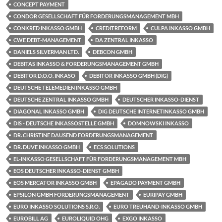
CONCEPT PAYMENT
CONDOR GESELLSCHAFT FÜR FORDERUNGSMANAGEMENT MBH
CONKRED INKASSO GMBH
CREDITREFORM
CULPA INKASSO GMBH
CWE DEBT-MANAGEMENT
DA ZENTRAL INKASSO
DANIELS SILVERMAN LTD.
DEBCON GMBH
DEBITAS INKASSO & FORDERUNGSMANAGEMENT GMBH
DEBITOR D.O.O. INKASO
DEBITOR INKASSO GMBH (DIG)
DEUTSCHE TELEMEDIEN INKASSO GMBH
DEUTSCHE ZENTRAL INKASSO GMBH
DEUTSCHER INKASSO-DIENST
DIAGONAL INKASSO GMBH
DIG DEUTSCHE INTERNETINKASSO GMBH
DIS - DEUTSCHE INKASSOSTELLE GMBH
DOMNOWSKI INKASSO
DR. CHRISTINE DAUSEND FORDERUNGSMANAGEMENT
DR. DUVE INKASSO GMBH
ECS SOLUTIONS
EL-INKASSO GESELLSCHAFT FÜR FORDERUNGSMANAGEMENT MBH
EOS DEUTSCHER INKASSO-DIENST GMBH
EOS MERCATOR INKASSO GMBH
EPAGADO PAYMENT GMBH
EPSILON GMBH FORDERUNGSMANAGEMENT
EURIPAY GMBH
EURO INKASSO SOLUTIONS S.R.O.
EURO TREUHAND-INKASSO GMBH
EUROBILL AG
EUROLIQUID OHG
EXGO INKASSO