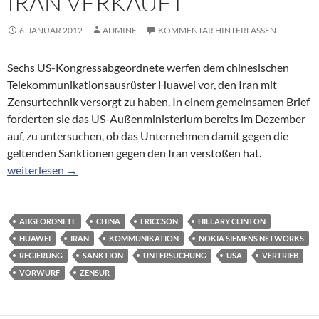
IRAN VERKAUFT
6. JANUAR 2012
ADMINE
KOMMENTAR HINTERLASSEN
Sechs US-Kongressabgeordnete werfen dem chinesischen
Telekommunikationsausrüster Huawei vor, den Iran mit
Zensurtechnik versorgt zu haben. In einem gemeinsamen Brief
forderten sie das US-Außenministerium bereits im Dezember
auf, zu untersuchen, ob das Unternehmen damit gegen die
geltenden Sanktionen gegen den Iran verstoßen hat.
US-Abgeordnete: Huawei hat Zensurtechnik an den Iran verkau
weiterlesen
→
ABGEORDNETE
CHINA
ERICCSON
HILLARY CLINTON
HUAWEI
IRAN
KOMMUNIKATION
NOKIA SIEMENS NETWORKS
REGIERUNG
SANKTION
UNTERSUCHUNG
USA
VERTRIEB
VORWURF
ZENSUR