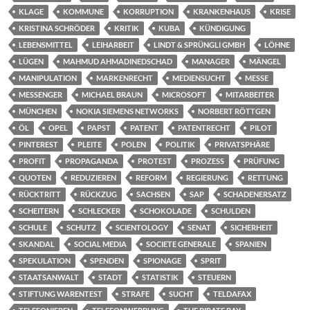
KLAGE
KOMMUNE
KORRUPTION
KRANKENHAUS
KRISE
KRISTINA SCHRÖDER
KRITIK
KUBA
KÜNDIGUNG
LEBENSMITTEL
LEIHARBEIT
LINDT & SPRÜNGLI GMBH
LÖHNE
LÜGEN
MAHMUD AHMADINEDSCHAD
MANAGER
MÄNGEL
MANIPULATION
MARKENRECHT
MEDIENSUCHT
MESSE
MESSENGER
MICHAEL BRAUN
MICROSOFT
MITARBEITER
MÜNCHEN
NOKIA SIEMENS NETWORKS
NORBERT RÖTTGEN
ÖL
OPEL
PAPST
PATENT
PATENTRECHT
PILOT
PINTEREST
PLEITE
POLEN
POLITIK
PRIVATSPHÄRE
PROFIT
PROPAGANDA
PROTEST
PROZESS
PRÜFUNG
QUOTEN
REDUZIEREN
REFORM
REGIERUNG
RETTUNG
RÜCKTRITT
RÜCKZUG
SACHSEN
SAP
SCHADENERSATZ
SCHEITERN
SCHLECKER
SCHOKOLADE
SCHULDEN
SCHULE
SCHUTZ
SCIENTOLOGY
SENAT
SICHERHEIT
SKANDAL
SOCIAL MEDIA
SOCIETE GENERALE
SPANIEN
SPEKULATION
SPENDEN
SPIONAGE
SPRIT
STAATSANWALT
STADT
STATISTIK
STEUERN
STIFTUNG WARENTEST
STRAFE
SUCHT
TELDAFAX