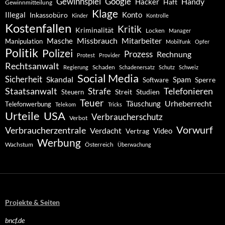
Gewinnspiel
Google
Handy
Hacker
Haft
Gewinnmitteilung
Klage
Konto
Illegal
Inkassobüro
Kinder
Kontrolle
Kostenfallen
Kritik
Kriminalität
Locken
Manager
Missbrauch
Mitarbeiter
Masche
Manipulation
Mobilfunk
Opfer
Politik
Polizei
Prozess
Rechnung
Protest
Provider
Rechtsanwalt
Schaden
Regierung
Schadenersatz
Schutz
Schweiz
Social Media
Sicherheit
Skandal
Spam
Software
Sperre
Staatsanwalt
Telefonieren
Strafe
Studien
Steuern
Streit
Teuer
Urheberrecht
Täuschung
Telefonwerbung
Telekom
Tricks
Urteile
USA
Verbraucherschutz
Verbot
Vorwurf
Verbraucherzentrale
Verdacht
Video
Vertrag
Werbung
Wachstum
Österreich
Überwachung
Projekte & Seiten
bncf.de