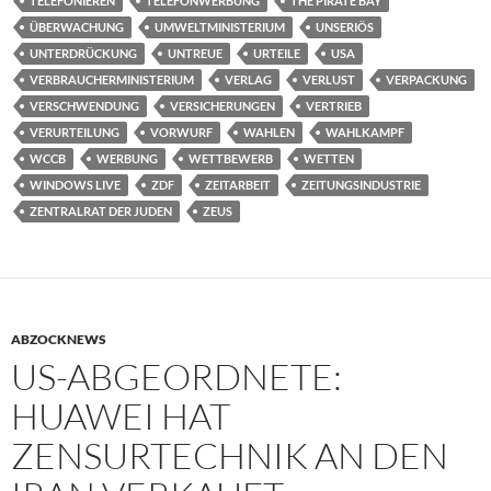
TELEFONIEREN
TELEFONWERBUNG
THE PIRATE BAY
ÜBERWACHUNG
UMWELTMINISTERIUM
UNSERIÖS
UNTERDRÜCKUNG
UNTREUE
URTEILE
USA
VERBRAUCHERMINISTERIUM
VERLAG
VERLUST
VERPACKUNG
VERSCHWENDUNG
VERSICHERUNGEN
VERTRIEB
VERURTEILUNG
VORWURF
WAHLEN
WAHLKAMPF
WCCB
WERBUNG
WETTBEWERB
WETTEN
WINDOWS LIVE
ZDF
ZEITARBEIT
ZEITUNGSINDUSTRIE
ZENTRALRAT DER JUDEN
ZEUS
ABZOCKNEWS
US-ABGEORDNETE:
HUAWEI HAT
ZENSURTECHNIK AN DEN