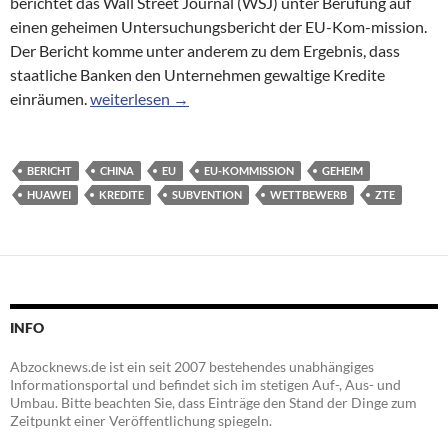
berichtet das Wall Street Journal (WSJ) unter Berufung auf
einen geheimen Untersuchungsbericht der EU-Kom-mission.
Der Bericht komme unter anderem zu dem Ergebnis, dass
staatliche Banken den Unternehmen gewaltige Kredite
Bericht: EU besorgt wegen chinesischer Subventions
einräumen.
weiterlesen
→
BERICHT
CHINA
EU
EU-KOMMISSION
GEHEIM
HUAWEI
KREDITE
SUBVENTION
WETTBEWERB
ZTE
INFO
Abzocknews.de ist ein seit 2007 bestehendes unabhängiges
Informationsportal und befindet sich im stetigen Auf-, Aus- und
Umbau. Bitte beachten Sie, dass Einträge den Stand der Dinge zum
Zeitpunkt einer Veröffentlichung spiegeln.