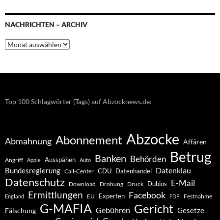
NACHRICHTEN – ARCHIV
Nachrichten
–
Archiv
Top 100 Schlagwörter (Tags) auf Abzocknews.de:
Abzocke
Abonnement
Abmahnung
Affären
Betrug
Banken
Behörden
Ausspähen
Angriff
Apple
Auto
Datenklau
Bundesregierung
CDU
Datenhandel
Call-Center
Datenschutz
E-Mail
Dubios
Drohung
Download
Druck
Ermittlungen
Facebook
Experten
EU
Festnahme
England
FDP
G-MAFIA
Gericht
Gebühren
Gesetze
Fälschung