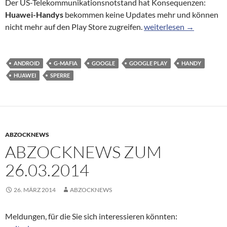
Der US-Telekommunikationsnotstand hat Konsequenzen:
Huawei-Handys
bekommen keine Updates mehr und können
Google sperrt Android-
nicht mehr auf den Play Store zugreifen.
weiterlesen
→
ANDROID
G-MAFIA
GOOGLE
GOOGLE PLAY
HANDY
HUAWEI
SPERRE
ABZOCKNEWS
ABZOCKNEWS ZUM
26.03.2014
26. MÄRZ 2014
ABZOCKNEWS
Meldungen, für die Sie sich interessieren könnten: