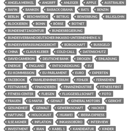
ANGELA MERKEL
ANGRIFF
ANLEGER
APPLE
AUSTRALIEN
BAFIN
BANKEN
BARACK OBAMA
BATS
BENZIN
BERLIN
BESCHWERDE
BETRUG
BEWERBUNG
BILLIGLOHN
BLOCKIEREN
BONN
BÖRSE
BOTNET
BUNDESNETZAGENTUR
BUNDESREGIERUNG
BUNDESVERBAND DEUTSCHER INKASSO-UNTERNEHMEN E. V.
BUNDESVERFASSUNGSGERICHT
BÜRGSCHAFT
BUSSGELD
CHINA
CLAUS KLEBER
COLD-CALL
DATENSCHUTZ
DAVID CAMERON
DEUTSCHE BANK
DROGEN
EINLADUNG
ENERGIE
ENGLAND
ENTSCHÄDIGUNG
EU
EU-KOMMISSION
EU-PARLAMENT
EURO
EXPERTEN
FACEBOOK
FAMILIENMINISTERIUM
FEHLER
FERNSEHEN
FESTNAHME
FINANZIEREN
FINANZINDUSTRIE
FITNESS FIRST
FITNESS-CENTER
FLIEGEN
FLUGGESELLSCHAFT
FOTO
FRAUEN
G-MAFIA
GEHALT
GENERAL MOTORS
GERICHT
GESUNDHEIT
GEWALT
GEWERKSCHAFT
HACKER
HAFTUNG
HOLOCAUST
HUAWEI
IBERIA EXPRESS
ILSE AIGNER
INFLATION
INKASSOBÜRO
INTERVIEW
INVESTMENT
IRAN
KABEL 1
KANDIDATUR
KINDER