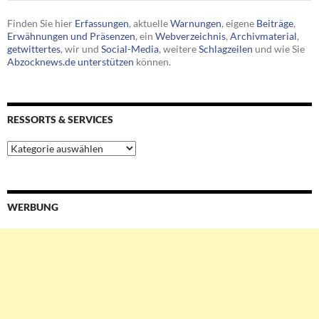
Finden Sie hier
Erfassungen
, aktuelle
Warnungen
, eigene
Beiträge
,
Erwähnungen und Präsenzen
, ein
Webverzeichnis
,
Archivmaterial
,
getwittertes
, wir und
Social-Media
, weitere
Schlagzeilen
und wie Sie
Abzocknews.de unterstützen
können.
RESSORTS & SERVICES
Ressorts
&
Services
WERBUNG