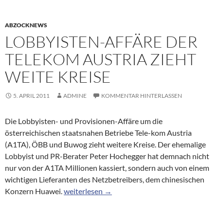
ABZOCKNEWS
LOBBYISTEN-AFFÄRE DER
TELEKOM AUSTRIA ZIEHT
WEITE KREISE
5. APRIL 2011
ADMINE
KOMMENTAR HINTERLASSEN
Die Lobbyisten- und Provisionen-Affäre um die
österreichischen staatsnahen Betriebe Tele-kom Austria
(A1TA), ÖBB und Buwog zieht weitere Kreise. Der ehemalige
Lobbyist und PR-Berater Peter Hochegger hat demnach nicht
nur von der A1TA Millionen kassiert, sondern auch von einem
wichtigen Lieferanten des Netzbetreibers, dem chinesischen
Lobbyisten-Affäre der Telekom Austria zieht w
Konzern Huawei.
weiterlesen
→