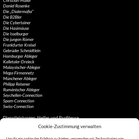
Christian Müller
Daniel Rosenke
Die „Dialermafia“
Die B2Bler
Die Cybertainer
Die Hasimäuse
Die Isselburger
Die jungen Römer
Frankfurter Kreisel
Gebrüder Schmidtlein
Hamburger Ableger
Kalletaler-Dreieck
Malaysischer-Ableger
Mega-Firmennetz
Münchener Ableger
Philipp Reisener
Rumänischer Ableger
Seychellen-Connection
Spam-Connection
Swiss-Connection
Dienstleistungen, Helfer und Profiteure
Cookie-Zustimmung verwalten
Anonymisierungsdienste, VPN- und Web-Proxy…
Anwaltliche Vertretungen, Kanzleien und Juristen
Um dir ein optimales Erlebnis zu bieten, verwenden wir Technologien wie