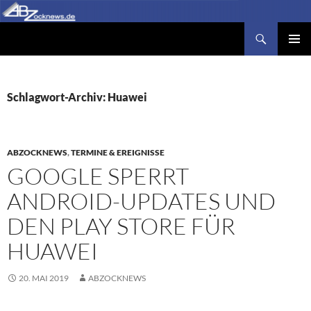
Zum
Inhalt
Suchen
Abzocknews.de
springen
PRIMÄR
MENÜ
Schlagwort-Archiv: Huawei
ABZOCKNEWS
,
TERMINE & EREIGNISSE
GOOGLE SPERRT
ANDROID-UPDATES UND
DEN PLAY STORE FÜR
HUAWEI
20. MAI 2019
ABZOCKNEWS