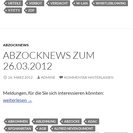
URTEILE
VERBOT
VERDACHT
W-LAN
WHISTLEBLOWING
Y-TITTY
ZDF
ABZOCKNEWS
ABZOCKNEWS ZUM
26.03.2012
26. MÄRZ 2012
ADMINE
KOMMENTAR HINTERLASSEN
Meldungen, für die Sie sich interessieren könnten:
Abzocknews zum 26.03.2012
weiterlesen
→
ABKOMMEN
ABLEHNUNG
ABZOCKE
ADAC
AFGHANISTAN
AGB
ALFRED NEVEN DUMONT