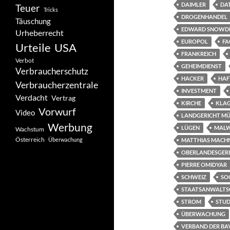
DAIMLER
DA
Teuer
Tricks
DROGENHANDEL
Täuschung
EDWARD SNOWD
Urheberrecht
EUROPOL
FA
Urteile
USA
FRANKREICH
Verbot
GEHEIMDIENST
Verbraucherschutz
HACKER
HAF
Verbraucherzentrale
INVESTMENT
Verdacht
Vertrag
KIRCHE
KLA
Vorwurf
Video
LANDGERICHT M
Werbung
LÜGEN
MAL
Wachstum
Österreich
Überwachung
MATTHIAS MACH
OBERLANDESGER
PIERRE OMIDYAR
SCHWEIZ
SO
STAATSANWALTS
STROM
STUD
ÜBERWACHUNG
VERBAND DER BAY