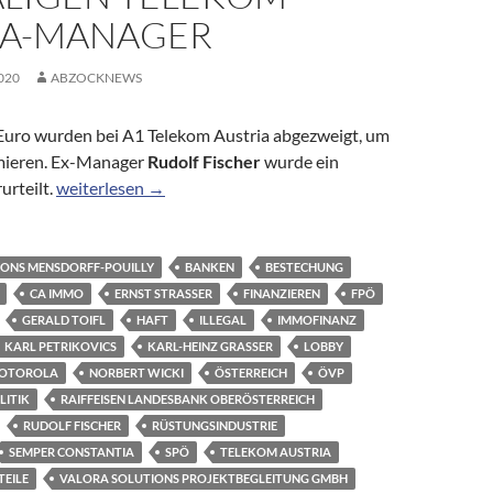
IA-MANAGER
020
ABZOCKNEWS
 Euro wurden bei A1 Telekom Austria abgezweigt, um
hmieren. Ex-Manager
Rudolf Fischer
wurde ein
Illegale Parteienfinanzierung: Haftstrafe für ehemaligen
urteilt.
weiterlesen
→
ONS MENSDORFF-POUILLY
BANKEN
BESTECHUNG
CA IMMO
ERNST STRASSER
FINANZIEREN
FPÖ
GERALD TOIFL
HAFT
ILLEGAL
IMMOFINANZ
KARL PETRIKOVICS
KARL-HEINZ GRASSER
LOBBY
OTOROLA
NORBERT WICKI
ÖSTERREICH
ÖVP
LITIK
RAIFFEISEN LANDESBANK OBERÖSTERREICH
RUDOLF FISCHER
RÜSTUNGSINDUSTRIE
SEMPER CONSTANTIA
SPÖ
TELEKOM AUSTRIA
TEILE
VALORA SOLUTIONS PROJEKTBEGLEITUNG GMBH