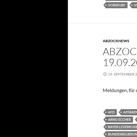
VORWURF
V
ABZOCKNEWS
ABZOC
19.09.
19. SEPTEMBER 
Meldungen, für d
AFD
AFFÄRE
ARNO ECCHER
BAYER LEVERKUS
BUNDESREGIERU