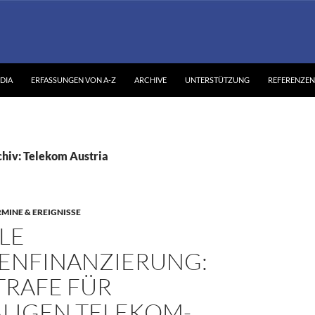
DIA
ERFASSUNGEN VON A-Z
ARCHIVE
UNTERSTÜTZUNG
REFERENZEN
hiv: Telekom Austria
RMINE & EREIGNISSE
LE
IENFINANZIERUNG:
TRAFE FÜR
LIGEN TELEKOM-