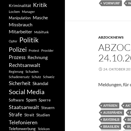
VORWURF
W
Kritik
Kriminalität
Locken
Manager
Masche
Manipulation
Missbrauch
Mitarbeiter
Mobilfunk
ABZOCKNEWS
Politik
Opfer
ABZOC
Polizei
Protest
Provider
24.10.
Prozess
Rechnung
Rechtsanwalt
24. OKTOBER 20
Schaden
Regierung
Schadenersatz
Schutz
Schweiz
Sicherheit
Skandal
Meldungen, für d
Social Media
Spam
Software
Sperre
AFFÄREN
AK
Staatsanwalt
Steuern
AUSSPÄHEN
Strafe
Studien
Streit
BAYERNLB
B
Telefonieren
BRASILIEN
B
Telefonwerbung
Telekom