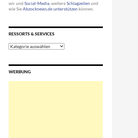
wir und
Social-Media
, weitere
Schlagzeilen
und
wie Sie
Abzocknews.de unterstützen
können.
RESSORTS & SERVICES
Ressorts
&
 Telekom-Austria-Manager
Services
WERBUNG