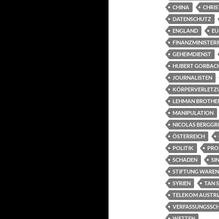
CHINA
CHRI
DATENSCHUTZ
ENGLAND
EU
FINANZMINISTER
GEHEIMDIENST
HUBERT GORBAC
JOURNALISTEN
KÖRPERVERLETZ
LEHMAN BROTHE
MANIPULATION
NICOLAS BERGGR
ÖSTERREICH
POLITIK
PRO
SCHADEN
SI
STIFTUNG WAREN
SYRIEN
TAN 
TELEKOM AUSTRI
VERFASSUNGSSC
WETTEN