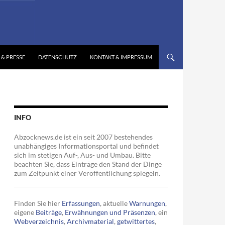
 & PRESSE
DATENSCHUTZ
KONTAKT & IMPRESSUM
INFO
Abzocknews.de ist ein seit 2007 bestehendes
unabhängiges Informationsportal und befindet
sich im stetigen Auf-, Aus- und Umbau. Bitte
beachten Sie, dass Einträge den Stand der Dinge
zum Zeitpunkt einer Veröffentlichung spiegeln.
Finden Sie hier
Erfassungen
, aktuelle
Warnungen
,
eigene
Beiträge
,
Erwähnungen und Präsenzen
, ein
Webverzeichnis
,
Archivmaterial
,
getwittertes
,