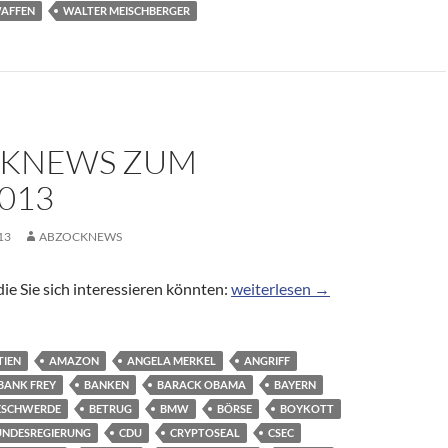
AFFEN
WALTER MEISCHBERGER
KNEWS ZUM
2013
13
ABZOCKNEWS
Abzocknews zum 24.10.2013
ie Sie sich interessieren könnten:
weiterlesen
→
TIEN
AMAZON
ANGELA MERKEL
ANGRIFF
BANK FREY
BANKEN
BARACK OBAMA
BAYERN
ESCHWERDE
BETRUG
BMW
BÖRSE
BOYKOTT
UNDESREGIERUNG
CDU
CRYPTOSEAL
CSEC