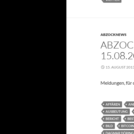
ABZOCKNEWS
ABZOC
15.08.
15. AUGUST 201
Meldungen, für d
AFFÄREN
AN
AUSBEUTUNG
BERICHT
BES
BILD
BITCOI
DAGMAR DÖRING