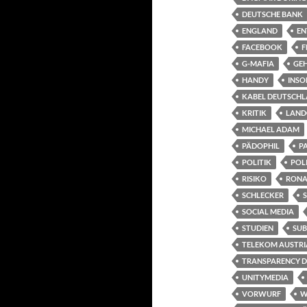
DEUTSCHE BANK
ENGLAND
EN
FACEBOOK
F
G-MAFIA
GEH
HANDY
INSO
KABEL DEUTSCH
KRITIK
LAND
MICHAEL ADAM
PÄDOPHIL
P
POLITIK
POLI
RISIKO
RONA
SCHLECKER
SOCIAL MEDIA
STUDIEN
SUB
TELEKOM AUSTRI
TRANSPARENCY 
UNITYMEDIA
VORWURF
W