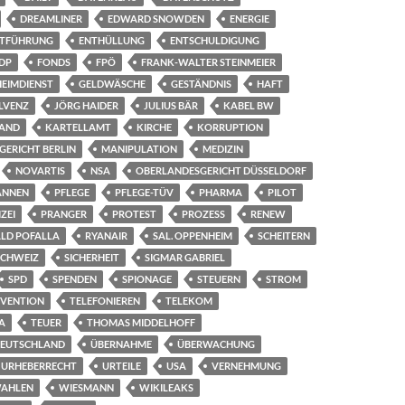
DREAMLINER
EDWARD SNOWDEN
ENERGIE
TFÜHRUNG
ENTHÜLLUNG
ENTSCHULDIGUNG
DP
FONDS
FPÖ
FRANK-WALTER STEINMEIER
EIMDIENST
GELDWÄSCHE
GESTÄNDNIS
HAFT
LVENZ
JÖRG HAIDER
JULIUS BÄR
KABEL BW
LAND
KARTELLAMT
KIRCHE
KORRUPTION
GERICHT BERLIN
MANIPULATION
MEDIZIN
NOVARTIS
NSA
OBERLANDESGERICHT DÜSSELDORF
ANNEN
PFLEGE
PFLEGE-TÜV
PHARMA
PILOT
ZEI
PRANGER
PROTEST
PROZESS
RENEW
LD POFALLA
RYANAIR
SAL. OPPENHEIM
SCHEITERN
SCHWEIZ
SICHERHEIT
SIGMAR GABRIEL
SPD
SPENDEN
SPIONAGE
STEUERN
STROM
VENTION
TELEFONIEREN
TELEKOM
A
TEUER
THOMAS MIDDELHOFF
DEUTSCHLAND
ÜBERNAHME
ÜBERWACHUNG
URHEBERRECHT
URTEILE
USA
VERNEHMUNG
AHLEN
WIESMANN
WIKILEAKS