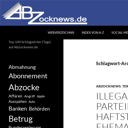
Zum
Inhalt
springen
Suchen
Abzocknews.de
WEBVERZEICHNIS
INDEX VON A-Z
SOCIAL-ME
Ihr unabhängiges
Top 100 Schlagwörter (Tags)
Informationsportal
auf Abzocknews.de:
Schlagwort-Arc
Abmahnung
Abonnement
Abzocke
ABZOCKNEWS
,
TE
ILLEGA
Affären
Angriff
Apple
Ausspähen
Auto
PARTE
Banken
Behörden
HAFTS
Betrug
EHEMA
Bundesregierung