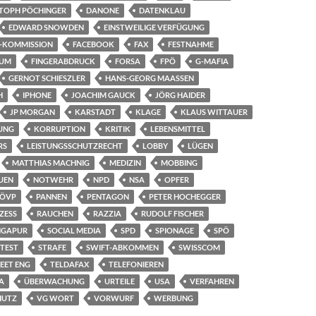
STOPH PÖCHINGER
DANONE
DATENKLAU
EDWARD SNOWDEN
EINSTWEILIGE VERFÜGUNG
-KOMMISSION
FACEBOOK
FAX
FESTNAHME
IUM
FINGERABDRUCK
FORSA
FPÖ
G-MAFIA
GERNOT SCHIESZLER
HANS-GEORG MAASSEN
H
IPHONE
JOACHIM GAUCK
JÖRG HAIDER
JP MORGAN
KARSTADT
KLAGE
KLAUS WITTAUER
UNG
KORRUPTION
KRITIK
LEBENSMITTEL
RS
LEISTUNGSSCHUTZRECHT
LOBBY
LÜGEN
MATTHIAS MACHNIG
MEDIZIN
MOBBING
UEN
NOTWEHR
NPD
NSA
OPFER
ÖVP
PANNEN
PENTAGON
PETER HOCHEGGER
ZESS
RAUCHEN
RAZZIA
RUDOLF FISCHER
NGAPUR
SOCIAL MEDIA
SPD
SPIONAGE
SPÖ
TEST
STRAFE
SWIFT-ABKOMMEN
SWISSCOM
SEET ENG
TELDAFAX
TELEFONIEREN
A
ÜBERWACHUNG
URTEILE
USA
VERFAHREN
HUTZ
VG WORT
VORWURF
WERBUNG