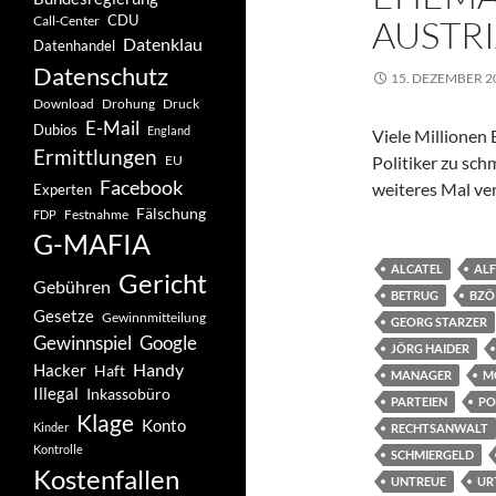
CDU
AUSTR
Call-Center
Datenklau
Datenhandel
Datenschutz
15. DEZEMBER 2
Drohung
Download
Druck
E-Mail
Dubios
England
Viele Millionen
Ermittlungen
EU
Politiker zu sc
Facebook
weiteres Mal ver
Experten
Fälschung
Festnahme
FDP
G-MAFIA
ALCATEL
ALF
Gericht
Gebühren
BETRUG
BZÖ
Gesetze
Gewinnmitteilung
GEORG STARZER
Gewinnspiel
Google
JÖRG HAIDER
Handy
Hacker
Haft
MANAGER
M
Illegal
Inkassobüro
PARTEIEN
PO
Klage
Konto
Kinder
RECHTSANWALT
Kontrolle
SCHMIERGELD
Kostenfallen
UNTREUE
UR