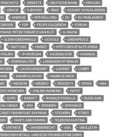
TENSCHUTZ
DEBATTE
DEUTSCHE BANK
DROGEN
DRUCK
E-BOOKS
EBAY
ECKART VON KLAEDEN
EN
ENERGIE
ENTHÜLLUNG
EU
EU-PARLAMENT
CEBOOK
FDP
FELIPE CALDERÓN
FORUM
FRANZ-PETER TEBARTZ-VAN ELST
G-MAFIA
GLENN GREENWALD
GOOGLE
GREENPEACE
T
HAFTUNG
HANDY
HYPO GROUP ALPE ADRIA
ITALIEN
JP MORGAN
JUGENDLICHE
KANADA
GE
KRIMINALITÄT
LANDGERICHT BERLIN
ÜNCHEN
LAUSCHANGRIFF
LAVABIT
LOBBY
WARE
MANIPULATION
MARKUS FRICK
NIG
MEDIZIN
MEXIKO
MOODY'S
MTAN
NSA
ICHT MÜNCHEN
ONLINE-BANKING
PAPST
QYPE
RABATT
RONALD POFALLA
RUSSLAND
CIAL MEDIA
SPD
SPENDEN
SPIONAGE
CHAFT FRANKFURT AM MAIN
STEUERN
STREIT
IEN
SWIFT-ABKOMMEN
TELEKOM AUSTRIA
UNTREUE
URHEBERRECHT
USA
VBULLETIN
ERISCHEN METALL- UND ELEKTROINDUSTRIE (VBM)