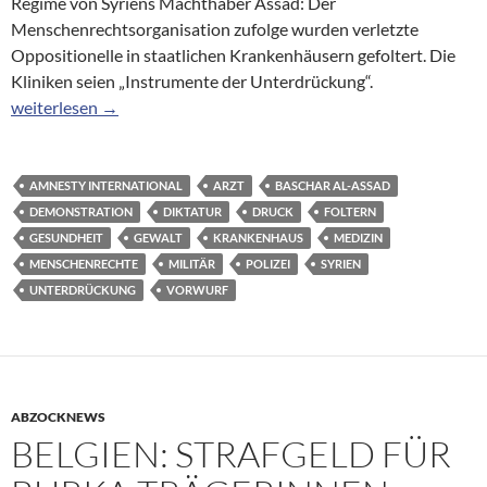
Regime von Syriens Machthaber Assad: Der
Menschenrechtsorganisation zufolge wurden verletzte
Oppositionelle in staatlichen Krankenhäusern gefoltert. Die
Kliniken seien „Instrumente der Unterdrückung“.
Gewalt gegen Oppositionelle: Amnesty wirft syrischen Ärzten Fo
weiterlesen
→
AMNESTY INTERNATIONAL
ARZT
BASCHAR AL-ASSAD
DEMONSTRATION
DIKTATUR
DRUCK
FOLTERN
GESUNDHEIT
GEWALT
KRANKENHAUS
MEDIZIN
MENSCHENRECHTE
MILITÄR
POLIZEI
SYRIEN
UNTERDRÜCKUNG
VORWURF
ABZOCKNEWS
BELGIEN: STRAFGELD FÜR