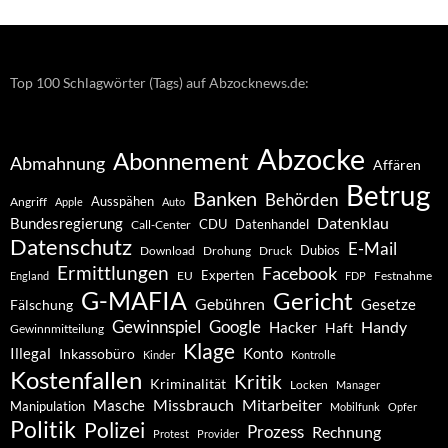
Top 100 Schlagwörter (Tags) auf Abzocknews.de:
Abzocke
Abonnement
Abmahnung
Affären
Betrug
Banken
Behörden
Ausspähen
Angriff
Apple
Auto
Datenklau
Bundesregierung
CDU
Datenhandel
Call-Center
Datenschutz
E-Mail
Dubios
Drohung
Download
Druck
Ermittlungen
Facebook
Experten
EU
Festnahme
England
FDP
G-MAFIA
Gericht
Gebühren
Gesetze
Fälschung
Gewinnspiel
Google
Handy
Hacker
Haft
Gewinnmitteilung
Klage
Konto
Illegal
Inkassobüro
Kinder
Kontrolle
Kostenfallen
Kritik
Kriminalität
Locken
Manager
Missbrauch
Mitarbeiter
Masche
Manipulation
Mobilfunk
Opfer
Politik
Polizei
Prozess
Rechnung
Protest
Provider