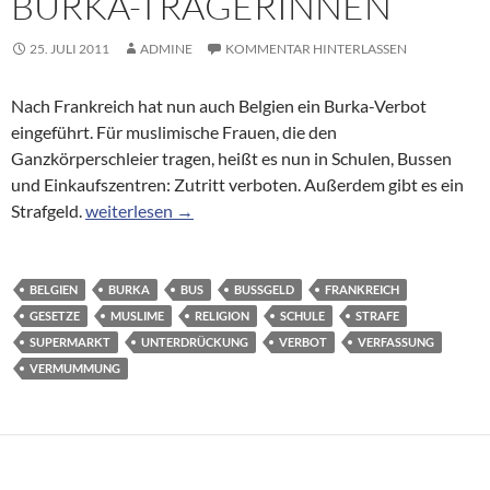
BURKA-TRÄGERINNEN
25. JULI 2011
ADMINE
KOMMENTAR HINTERLASSEN
Nach Frankreich hat nun auch Belgien ein Burka-Verbot
eingeführt. Für muslimische Frauen, die den
Ganzkörperschleier tragen, heißt es nun in Schulen, Bussen
und Einkaufszentren: Zutritt verboten. Außerdem gibt es ein
Belgien: Strafgeld für Burka-Trägerinnen
Strafgeld.
weiterlesen
→
BELGIEN
BURKA
BUS
BUSSGELD
FRANKREICH
GESETZE
MUSLIME
RELIGION
SCHULE
STRAFE
SUPERMARKT
UNTERDRÜCKUNG
VERBOT
VERFASSUNG
VERMUMMUNG