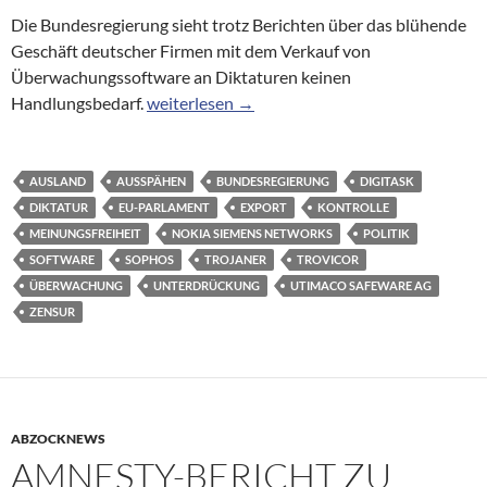
Die Bundesregierung sieht trotz Berichten über das blühende
Geschäft deutscher Firmen mit dem Verkauf von
Überwachungssoftware an Diktaturen keinen
Bundesregierung hält an Export von Überwac
Handlungsbedarf.
weiterlesen
→
AUSLAND
AUSSPÄHEN
BUNDESREGIERUNG
DIGITASK
DIKTATUR
EU-PARLAMENT
EXPORT
KONTROLLE
MEINUNGSFREIHEIT
NOKIA SIEMENS NETWORKS
POLITIK
SOFTWARE
SOPHOS
TROJANER
TROVICOR
ÜBERWACHUNG
UNTERDRÜCKUNG
UTIMACO SAFEWARE AG
ZENSUR
ABZOCKNEWS
AMNESTY-BERICHT ZU