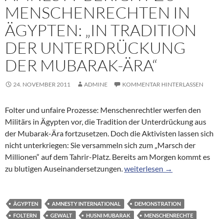
MENSCHENRECHTEN IN
ÄGYPTEN: „IN TRADITION
DER UNTERDRÜCKUNG
DER MUBARAK-ÄRA“
24. NOVEMBER 2011
ADMINE
KOMMENTAR HINTERLASSEN
Folter und unfaire Prozesse: Menschenrechtler werfen den
Militärs in Ägypten vor, die Tradition der Unterdrückung aus
der Mubarak-Ära fortzusetzen. Doch die Aktivisten lassen sich
nicht unterkriegen: Sie versammeln sich zum „Marsch der
Millionen“ auf dem Tahrir-Platz. Bereits am Morgen kommt es
Amnesty-Bericht zu Mensche
zu blutigen Auseinandersetzungen.
weiterlesen
→
ÄGYPTEN
AMNESTY INTERNATIONAL
DEMONSTRATION
FOLTERN
GEWALT
HUSNI MUBARAK
MENSCHENRECHTE