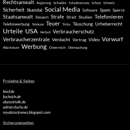
Rechtsanwalt
Schaden
Regierung
Schadenersatz
Schutz
Schweiz
Social Media
Sicherheit
Skandal
Spam
Software
Sperre
Staatsanwalt
Telefonieren
Strafe
Studien
Steuern
Streit
Teuer
Urheberrecht
Täuschung
Telefonwerbung
Telekom
Tricks
Urteile
USA
Verbraucherschutz
Verbot
Vorwurf
Verbraucherzentrale
Verdacht
Video
Vertrag
Werbung
Wachstum
Österreich
Überwachung
Projekte & Seiten
bncf.de
fuchsich.de
abzocktalk.de
adrian-fuchs.de
myabzocknews.blogspot.com
Sicherungsseiten