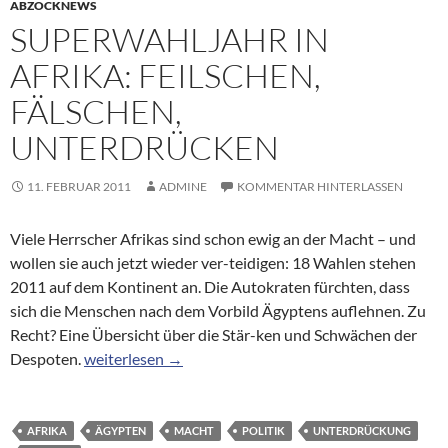
ABZOCKNEWS
SUPERWAHLJAHR IN
AFRIKA: FEILSCHEN,
FÄLSCHEN,
UNTERDRÜCKEN
11. FEBRUAR 2011
ADMINE
KOMMENTAR HINTERLASSEN
Viele Herrscher Afrikas sind schon ewig an der Macht – und
wollen sie auch jetzt wieder ver-teidigen: 18 Wahlen stehen
2011 auf dem Kontinent an. Die Autokraten fürchten, dass
sich die Menschen nach dem Vorbild Ägyptens auflehnen. Zu
Recht? Eine Übersicht über die Stär-ken und Schwächen der
Superwahljahr in Afrika: Feilschen, fälschen, unterdr
Despoten.
weiterlesen
→
AFRIKA
ÄGYPTEN
MACHT
POLITIK
UNTERDRÜCKUNG