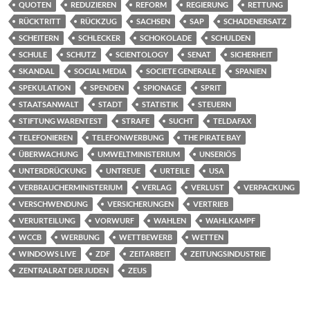
QUOTEN
REDUZIEREN
REFORM
REGIERUNG
RETTUNG
RÜCKTRITT
RÜCKZUG
SACHSEN
SAP
SCHADENERSATZ
SCHEITERN
SCHLECKER
SCHOKOLADE
SCHULDEN
SCHULE
SCHUTZ
SCIENTOLOGY
SENAT
SICHERHEIT
SKANDAL
SOCIAL MEDIA
SOCIETE GENERALE
SPANIEN
SPEKULATION
SPENDEN
SPIONAGE
SPRIT
STAATSANWALT
STADT
STATISTIK
STEUERN
STIFTUNG WARENTEST
STRAFE
SUCHT
TELDAFAX
TELEFONIEREN
TELEFONWERBUNG
THE PIRATE BAY
ÜBERWACHUNG
UMWELTMINISTERIUM
UNSERIÖS
UNTERDRÜCKUNG
UNTREUE
URTEILE
USA
VERBRAUCHERMINISTERIUM
VERLAG
VERLUST
VERPACKUNG
VERSCHWENDUNG
VERSICHERUNGEN
VERTRIEB
VERURTEILUNG
VORWURF
WAHLEN
WAHLKAMPF
WCCB
WERBUNG
WETTBEWERB
WETTEN
WINDOWS LIVE
ZDF
ZEITARBEIT
ZEITUNGSINDUSTRIE
ZENTRALRAT DER JUDEN
ZEUS