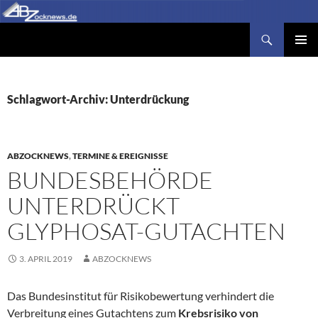
Zum
Inhalt
Suchen
Abzocknews.de
springen
PRIMÄR
MENÜ
Schlagwort-Archiv: Unterdrückung
ABZOCKNEWS
,
TERMINE & EREIGNISSE
BUNDESBEHÖRDE
UNTERDRÜCKT
GLYPHOSAT-GUTACHTEN
3. APRIL 2019
ABZOCKNEWS
Das Bundesinstitut für Risikobewertung verhindert die
Verbreitung eines Gutachtens zum
Krebsrisiko von