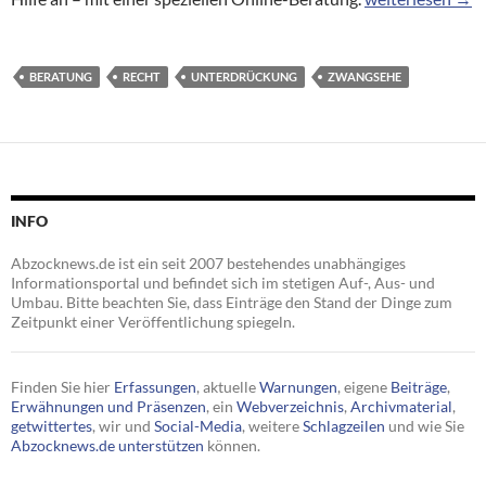
BERATUNG
RECHT
UNTERDRÜCKUNG
ZWANGSEHE
INFO
Abzocknews.de ist ein seit 2007 bestehendes unabhängiges
Informationsportal und befindet sich im stetigen Auf-, Aus- und
Umbau. Bitte beachten Sie, dass Einträge den Stand der Dinge zum
Zeitpunkt einer Veröffentlichung spiegeln.
Finden Sie hier
Erfassungen
, aktuelle
Warnungen
, eigene
Beiträge
,
Erwähnungen und Präsenzen
, ein
Webverzeichnis
,
Archivmaterial
,
getwittertes
, wir und
Social-Media
, weitere
Schlagzeilen
und wie Sie
Abzocknews.de unterstützen
können.