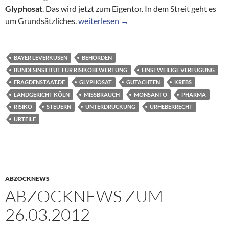
Glyphosat
. Das wird jetzt zum Eigentor. In dem Streit geht es
Bundesbehörde unterdrückt Glyphosat-G
um Grundsätzliches.
weiterlesen
→
BAYER LEVERKUSEN
BEHÖRDEN
BUNDESINSTITUT FÜR RISIKOBEWERTUNG
EINSTWEILIGE VERFÜGUNG
FRAGDENSTAAT.DE
GLYPHOSAT
GUTACHTEN
KREBS
LANDGERICHT KÖLN
MISSBRAUCH
MONSANTO
PHARMA
RISIKO
STEUERN
UNTERDRÜCKUNG
URHEBERRECHT
URTEILE
ABZOCKNEWS
ABZOCKNEWS ZUM
26.03.2012