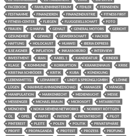
FACEBOOK
FAMILIENMINISTERIUM
FEHLER
FERNSEHEN
FESTNAHME
FINANZIEREN
FINANZINDUSTRIE
FITNESS FIRST
FITNESS-CENTER
FLIEGEN
FLUGGESELLSCHAFT
FOTO
FRAUEN
G-MAFIA
GEHALT
GENERAL MOTORS
GERICHT
GESUNDHEIT
GEWALT
GEWERKSCHAFT
HACKER
HAFTUNG
HOLOCAUST
HUAWEI
IBERIA EXPRESS
ILSE AIGNER
INFLATION
INKASSOBÜRO
INTERVIEW
INVESTMENT
IRAN
KABEL 1
KANDIDATUR
KINDER
KLAGE
KOMMUNE
KORRUPTION
KRANKENHAUS
KRISE
KRISTINA SCHRÖDER
KRITIK
KUBA
KÜNDIGUNG
LEBENSMITTEL
LEIHARBEIT
LINDT & SPRÜNGLI GMBH
LÖHNE
LÜGEN
MAHMUD AHMADINEDSCHAD
MANAGER
MÄNGEL
MANIPULATION
MARKENRECHT
MEDIENSUCHT
MESSE
MESSENGER
MICHAEL BRAUN
MICROSOFT
MITARBEITER
MÜNCHEN
NOKIA SIEMENS NETWORKS
NORBERT RÖTTGEN
ÖL
OPEL
PAPST
PATENT
PATENTRECHT
PILOT
PINTEREST
PLEITE
POLEN
POLITIK
PRIVATSPHÄRE
PROFIT
PROPAGANDA
PROTEST
PROZESS
PRÜFUNG