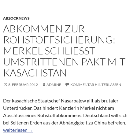
ABZOCKNEWS
ABKOMMEN ZUR
ROHSTOFFSICHERUNG:
MERKEL SCHLIESST U
MSTRITTENEN PAKT MIT K
ASACHSTAN
8. FEBRUAR 2012
ADMINE
KOMMENTAR HINTERLASSEN
Der kasachische Staatschef Nasarbajew gilt als brutaler
Unterdrücker. Das hindert Kanzlerin Merkel nicht am
Abschluss eines Rohstoffabkommens. Deutschland will sich
bei Seltenen Erden aus der Abhängigkeit zu China befreien.
Abkommen zur Rohstoffsicherung: Merkel schließt umstrittene
weiterlesen
→