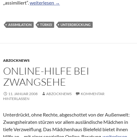
Erdogan zwingt Kurden zur Assimilation
„assimiliert“.
weiterlesen
→
ASSIMILATION
TÜRKEI
UNTERDRÜCKUNG
ABZOCKNEWS
ONLINE-HILFE BEI
ZWANGSEHE
11. JANUAR 2008
ABZOCKNEWS
KOMMENTAR
HINTERLASSEN
Unterdrückt, ohne Rechte, abgeschottet von der Außenwelt:
Zwangsheiraten stürzen vor allem ausländische Mädchen in
tiefe Verzweiflung. Das Mädchenhaus Bielefeld bietet ihnen
Online-Hilfe be
Hilfe an – mit einer speziellen Online-Beratung.
weiterlesen
→