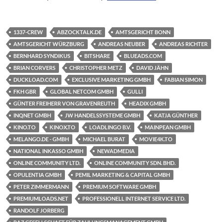
1337-CREW
ABZOCKTALK.DE
AMTSGERICHT BONN
AMTSGERICHT WÜRZBURG
ANDREAS NEUBER
ANDREAS RICHTER
BERNHARD SYNDIKUS
BITSHARE
BLUEADS.COM
BRIAN CORVERS
CHRISTOPHER METZ
DAVID JÄHN
DUCKLOAD.COM
EXCLUSIVE MARKETING GMBH
FABIAN SIMON
FKH GBR
GLOBAL NETCOM GMBH
GULLI
GÜNTER FREIHERR VON GRAVENREUTH
HEADIX GMBH
INQNET GMBH
JW HANDELSSYSTEME GMBH
KATJA GÜNTHER
KINO.TO
KINOX.TO
LOADLINGO B.V.
MAINPEAN GMBH
MELANGO.DE - GMBH
MICHAEL BURAT
MOVIE4K.TO
NATIONAL INKASSO GMBH
NEWADMEDIA
ONLINE COMMUNITY LTD.
ONLINE COMMUNITY SDN. BHD.
OPULENTIA GMBH
PEMIL MARKETING & CAPITAL GMBH
PETER ZIMMERMANN
PREMIUM SOFTWARE GMBH
PREMIUMLOADS.NET
PROFESSIONELL INTERNET SERVICE LTD.
RANDOLF JORBERG