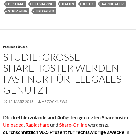
BITSHARE
FILESHARING
ITALIEN
JUSTIZ
RAPIDGATOR
STREAMING
UPLOADED
FUNDSTÜCKE
STUDIE: GROSSE S
HAREHOSTER WERDEN F
AST NUR FÜR ILLEGALES G
ENUTZT
15. MÄRZ 2013
ABZOCKNEWS
Die
drei hierzulande am häufigsten genutzten
Sharehoster
Uploaded
,
Rapidshare
und
Share-Online
werden zu
durchschnittlich 96,5 Prozent für rechtswidrige Zwecke
in