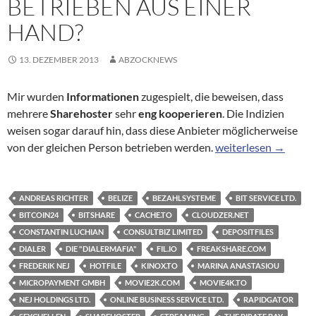
BETRIEBEN AUS EINER
HAND?
13. DEZEMBER 2013
ABZOCKNEWS
Mir wurden
Informationen
zugespielt, die beweisen, dass
mehrere
Sharehoster
sehr
eng kooperieren
. Die Indizien
weisen sogar darauf hin, dass diese Anbieter möglicherweise
Freakshare & Bitshar
von der gleichen Person betrieben werden.
weiterlesen
→
ANDREAS RICHTER
BELIZE
BEZAHLSYSTEME
BIT SERVICE LTD.
BITCOIN24
BITSHARE
CACHE.TO
CLOUDZER.NET
CONSTANTIN LUCHIAN
CONSULTBIZ LIMITED
DEPOSITFILES
DIALER
DIE "DIALERMAFIA"
FIL.IO
FREAKSHARE.COM
FREDERIK NEJ
HOTFILE
KINOX.TO
MARINA ANASTASIOU
MICROPAYMENT GMBH
MOVIE2K.COM
MOVIE4K.TO
NEJ HOLDINGS LTD.
ONLINE BUSINESS SERVICE LTD.
RAPIDGATOR