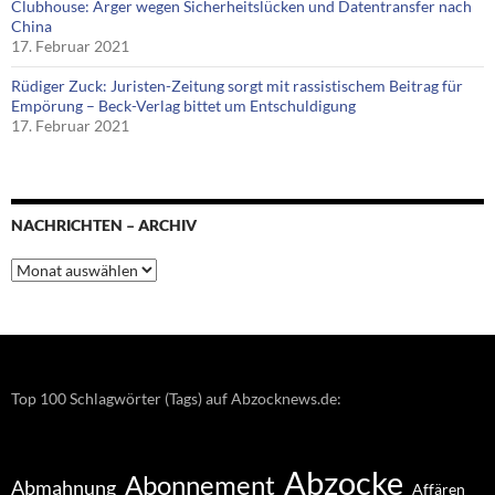
Clubhouse: Ärger wegen Sicherheitslücken und Datentransfer nach
China
17. Februar 2021
Rüdiger Zuck: Juristen-Zeitung sorgt mit rassistischem Beitrag für
Empörung – Beck-Verlag bittet um Entschuldigung
17. Februar 2021
NACHRICHTEN – ARCHIV
Nachrichten
–
Archiv
Top 100 Schlagwörter (Tags) auf Abzocknews.de:
Abzocke
Abonnement
Abmahnung
Affären