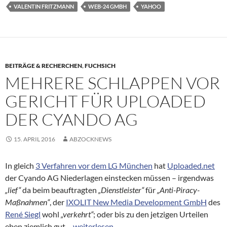
VALENTIN FRITZMANN
WEB-24 GMBH
YAHOO
BEITRÄGE & RECHERCHEN
,
FUCHSICH
MEHRERE SCHLAPPEN VOR
GERICHT FÜR UPLOADED
DER CYANDO AG
15. APRIL 2016
ABZOCKNEWS
In gleich
3 Verfahren vor dem LG München
hat
Uploaded.net
der Cyando AG Niederlagen einstecken müssen – irgendwas
„lief“
da beim beauftragten
„Dienstleister“
für
„Anti-Piracy-
Maßnahmen“
, der
IXOLIT New Media Development GmbH
des
René Siegl
wohl
„verkehrt“
; oder bis zu den jetzigen Urteilen
Mehrere Schlappen vor Gericht für Upload
eben ziemlich gut…
weiterlesen
→