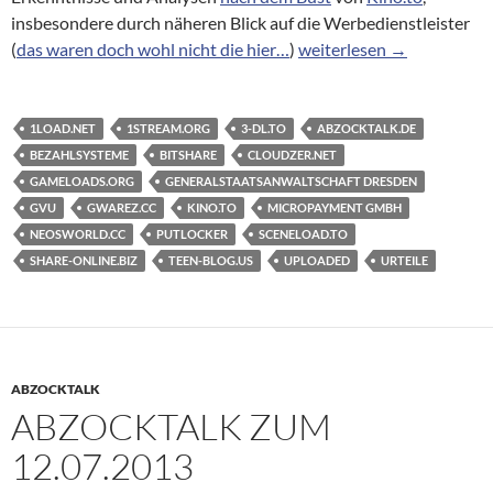
insbesondere durch näheren Blick auf die Werbedienstleister
Ein GVU-Triple in der KW
(
das waren doch wohl nicht die hier…
)
weiterlesen
→
1LOAD.NET
1STREAM.ORG
3-DL.TO
ABZOCKTALK.DE
BEZAHLSYSTEME
BITSHARE
CLOUDZER.NET
GAMELOADS.ORG
GENERALSTAATSANWALTSCHAFT DRESDEN
GVU
GWAREZ.CC
KINO.TO
MICROPAYMENT GMBH
NEOSWORLD.CC
PUTLOCKER
SCENELOAD.TO
SHARE-ONLINE.BIZ
TEEN-BLOG.US
UPLOADED
URTEILE
ABZOCKTALK
ABZOCKTALK ZUM
12.07.2013