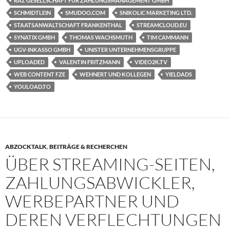
RAZ GESELLSCHAFT FÜR ZAHLUNGSMANAGEMENT GMBH
SCHMIDTLEIN
SMUDOO.COM
SNIKOLIC MARKETING LTD.
STAATSANWALTSCHAFT FRANKENTHAL
STREAMCLOUD.EU
SYNATIX GMBH
THOMAS WACHSMUTH
TIM CAMMANN
UGV-INKASSO GMBH
UNISTER UNTERNEHMENSGRUPPE
UPLOADED
VALENTIN FRITZMANN
VIDEO2K.TV
WEB CONTENT FZE
WEHNERT UND KOLLEGEN
YIELDADS
YOULOAD.TO
ABZOCKTALK
,
BEITRÄGE & RECHERCHEN
ÜBER STREAMING-SEITEN,
ZAHLUNGSABWICKLER,
WERBEPARTNER UND
DEREN VERFLECHTUNGEN