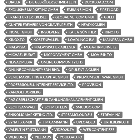
DIALER
DIE GEBRÜDER SCHMIDTLEIN
DUCKLOAD.COM
EXCLUSIVE MARKETING GMBH
FABIAN SIMON
FIRSTLOAD
FRANKFURTER KREISEL
GLOBAL NETCOM GMBH
GULLI
GÜNTER FREIHERR VON GRAVENREUTH
HEADIX GMBH
INQNET GMBH
INSOLVENZ
KATJA GÜNTHER
KINO.TO
KINOX.TO
KOSTENFALLEN
LOADLINGO B.V.
MAINPEAN GMBH
MALAYSIA
MALAYSISCHER ABLEGER
MEGA-FIRMENNETZ
MICHAEL BURAT
MICROPAYMENT GMBH
MOVIE4K.TO
NEWADMEDIA
ONLINE COMMUNITY LTD.
ONLINE COMMUNITY SDN. BHD.
OPULENTIA GMBH
PEMIL MARKETING & CAPITAL GMBH
PREMIUM SOFTWARE GMBH
PROFESSIONELL INTERNET SERVICE LTD.
PROVISION
RANDOLF JORBERG
RAZ GESELLSCHAFT FÜR ZAHLUNGSMANAGEMENT GMBH
RECHTSANWALT
SCHMIDTLEIN
SMUDOO.COM
SNIKOLIC MARKETING LTD.
STREAMCLOUD.EU
STREAMING
SYNATIX GMBH
TIM CAMMANN
UPLOADED
URHEBERRECHT
VALENTIN FRITZMANN
VIDEO2K.TV
WEB CONTENT FZE
WERBUNG
YIELDADS
YOULOAD.TO