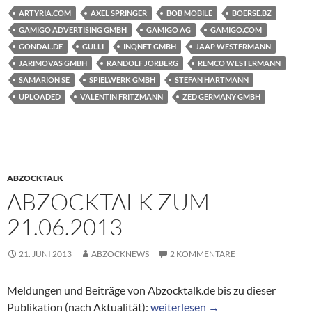
ARTYRIA.COM
AXEL SPRINGER
BOB MOBILE
BOERSE.BZ
GAMIGO ADVERTISING GMBH
GAMIGO AG
GAMIGO.COM
GONDAL.DE
GULLI
INQNET GMBH
JAAP WESTERMANN
JARIMOVAS GMBH
RANDOLF JORBERG
REMCO WESTERMANN
SAMARION SE
SPIELWERK GMBH
STEFAN HARTMANN
UPLOADED
VALENTIN FRITZMANN
ZED GERMANY GMBH
ABZOCKTALK
ABZOCKTALK ZUM
21.06.2013
21. JUNI 2013
ABZOCKNEWS
2 KOMMENTARE
Meldungen und Beiträge von Abzocktalk.de bis zu dieser
Abzocktalk zum 21.06.2013
Publikation (nach Aktualität):
weiterlesen
→