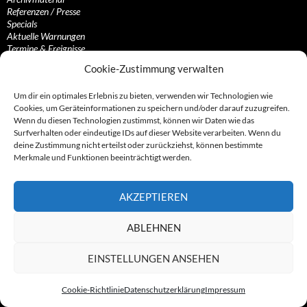
Referenzen / Presse
Specials
Aktuelle Warnungen
Termine & Ereignisse
Fundstücke
Cookie-Zustimmung verwalten
Abgezockt – Was jetzt?
Beiträge & Recherchen
Um dir ein optimales Erlebnis zu bieten, verwenden wir Technologien wie
Domains
Cookies, um Geräteinformationen zu speichern und/oder darauf zuzugreifen.
Abzockvideothek
Wenn du diesen Technologien zustimmst, können wir Daten wie das
Hinweise an Abzocknews.de
Surfverhalten oder eindeutige IDs auf dieser Website verarbeiten. Wenn du
deine Zustimmung nicht erteilst oder zurückziehst, können bestimmte
Diverse Erfassungen
Merkmale und Funktionen beeinträchtigt werden.
Gerichte
Staatsanwaltschaften
AKZEPTIEREN
Prominente und sonstige Bekanntheiten
Konzerne, Dienste, Unternehmen und Institutionen
Staatsmänner, Politiker, Diktatoren und sonstige…
ABLEHNEN
Sonstige Erfassungen
EINSTELLUNGEN ANSEHEN
Eurowebtainment
The European Summit
Cookie-Richtlinie
Datenschutzerklärung
Impressum
Sonstige Personalien von A-Z