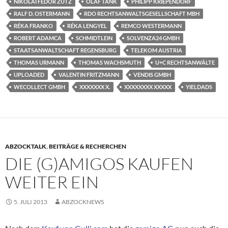
NIKOLAI FEDOR ZUTZ
OLAF TANK
PHILIPP KRIEPENDORF
RALF D. OSTERMANN
RDO RECHTSANWALTSGESELLSCHAFT MBH
RÉKA FRANKO
RÉKA LENGYEL
REMCO WESTERMANN
ROBERT ADAMCA
SCHMIDTLEIN
SOLVENZA24 GMBH
STAATSANWALTSCHAFT REGENSBURG
TELEKOM AUSTRIA
THOMAS URMANN
THOMAS WACHSMUTH
U+C RECHTSANWÄLTE
UPLOADED
VALENTIN FRITZMANN
VENDIS GMBH
WECOLLECT GMBH
XXXXXXX X.
XXXXXXXX XXXXX
YIELDADS
ABZOCKTALK
,
BEITRÄGE & RECHERCHEN
DIE (G)AMIGOS KAUFEN
WEITER EIN
5. JULI 2013
ABZOCKNEWS