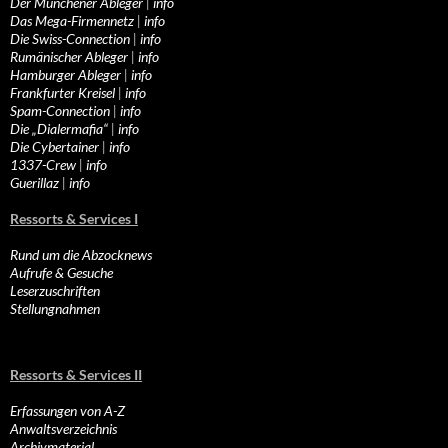
Der Münchener Ableger
|
info
Das Mega-Firmennetz
|
info
Die Swiss-Connection
|
info
Rumänischer Ableger
|
info
Hamburger Ableger
|
info
Frankfurter Kreisel
|
info
Spam-Connection
|
info
Die „Dialermafia“
|
info
Die Cybertainer
|
info
1337-Crew
|
info
Guerillaz
|
info
Ressorts & Services I
Rund um die Abzocknews
Aufrufe & Gesuche
Leserzuschriften
Stellungnahmen
Ressorts & Services II
Erfassungen von A-Z
Anwaltsverzeichnis
Archivmaterial