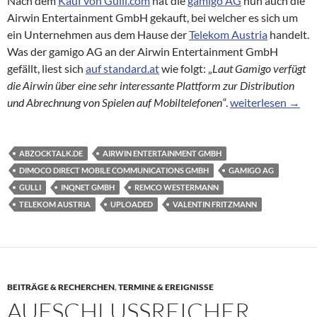
Nach dem
Kauf von Gulli.com
hat die
gamigo AG
nun auch die
Airwin Entertainment GmbH gekauft, bei welcher es sich um
ein Unternehmen aus dem Hause der
Telekom Austria
handelt.
Was der gamigo AG an der Airwin Entertainment GmbH
gefällt, liest sich
auf standard.at
wie folgt: „
Laut Gamigo verfügt
die Airwin über eine sehr interessante Plattform zur Distribution
Die (G)Amigos kau
und Abrechnung von Spielen auf Mobiltelefonen“
.
weiterlesen
→
ABZOCKTALK.DE
AIRWIN ENTERTAINMENT GMBH
DIMOCO DIRECT MOBILE COMMUNICATIONS GMBH
GAMIGO AG
GULLI
INQNET GMBH
REMCO WESTERMANN
TELEKOM AUSTRIA
UPLOADED
VALENTIN FRITZMANN
BEITRÄGE & RECHERCHEN
,
TERMINE & EREIGNISSE
AUFSCHLUSSREICHER