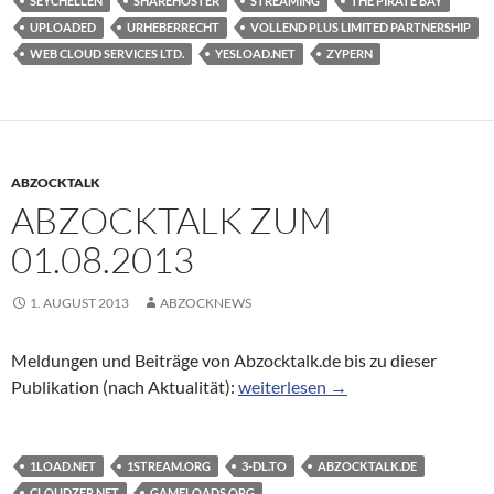
SEYCHELLEN
SHAREHOSTER
STREAMING
THE PIRATE BAY
UPLOADED
URHEBERRECHT
VOLLEND PLUS LIMITED PARTNERSHIP
WEB CLOUD SERVICES LTD.
YESLOAD.NET
ZYPERN
ABZOCKTALK
ABZOCKTALK ZUM
01.08.2013
1. AUGUST 2013
ABZOCKNEWS
Meldungen und Beiträge von Abzocktalk.de bis zu dieser
Abzocktalk zum 01.08.2013
Publikation (nach Aktualität):
weiterlesen
→
1LOAD.NET
1STREAM.ORG
3-DL.TO
ABZOCKTALK.DE
CLOUDZER.NET
GAMELOADS.ORG