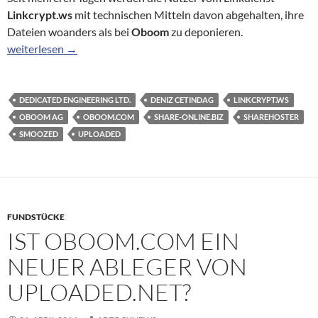
Linkcrypt.ws
mit technischen Mitteln davon abgehalten, ihre
Dateien woanders als bei
Oboom
zu deponieren.
Wurde Linkcrypt verkauft?
weiterlesen
→
DEDICATED ENGINEERING LTD.
DENIZ CETINDAG
LINKCRYPT.WS
OBOOM AG
OBOOM.COM
SHARE-ONLINE.BIZ
SHAREHOSTER
SMOOZED
UPLOADED
FUNDSTÜCKE
IST OBOOM.COM EIN
NEUER ABLEGER VON
UPLOADED.NET?