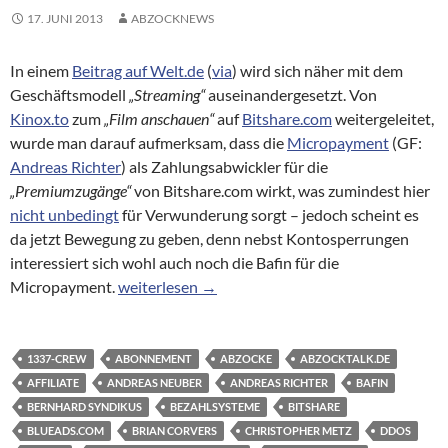
17. JUNI 2013
ABZOCKNEWS
In einem
Beitrag auf Welt.de
(
via
) wird sich näher mit dem
Geschäftsmodell
„Streaming“
auseinandergesetzt. Von
Kinox.to
zum
„Film anschauen“
auf
Bitshare.com
weitergeleitet,
wurde man darauf aufmerksam, dass die
Micropayment
(GF:
Andreas Richter
) als Zahlungsabwickler für die
„Premiumzugänge“
von Bitshare.com wirkt, was zumindest hier
nicht unbedingt
für Verwunderung sorgt – jedoch scheint es
da jetzt Bewegung zu geben, denn nebst Kontosperrungen
interessiert sich wohl auch noch die Bafin für die
Über Streaming-Seiten, Zahlungsabwickler, Wer
Micropayment.
weiterlesen
→
1337-CREW
ABONNEMENT
ABZOCKE
ABZOCKTALK.DE
AFFILIATE
ANDREAS NEUBER
ANDREAS RICHTER
BAFIN
BERNHARD SYNDIKUS
BEZAHLSYSTEME
BITSHARE
BLUEADS.COM
BRIAN CORVERS
CHRISTOPHER METZ
DDOS