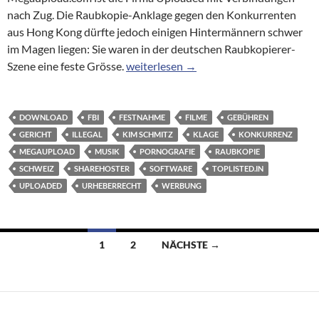
nach Zug. Die Raubkopie-Anklage gegen den Konkurrenten
aus Hong Kong dürfte jedoch einigen Hintermännern schwer
im Magen liegen: Sie waren in der deutschen Raubkopierer-
Schweizer Firma war mit Raubkopierern
Szene eine feste Grösse.
weiterlesen
→
DOWNLOAD
FBI
FESTNAHME
FILME
GEBÜHREN
GERICHT
ILLEGAL
KIM SCHMITZ
KLAGE
KONKURRENZ
MEGAUPLOAD
MUSIK
PORNOGRAFIE
RAUBKOPIE
SCHWEIZ
SHAREHOSTER
SOFTWARE
TOPLISTED.IN
UPLOADED
URHEBERRECHT
WERBUNG
Beitragsnavigation
1
2
NÄCHSTE →