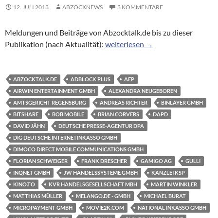
12. JULI 2013
ABZOCKNEWS
3 KOMMENTARE
Meldungen und Beiträge von Abzocktalk.de bis zu dieser
Abzocktalk zum 12.07.2013
Publikation (nach Aktualität):
weiterlesen
→
ABZOCKTALK.DE
ADBLOCK PLUS
AFP
AIRWIN ENTERTAINMENT GMBH
ALEXANDRA NEUGEBOREN
AMTSGERICHT REGENSBURG
ANDREAS RICHTER
BINLAYER GMBH
BITSHARE
BOB MOBILE
BRIAN CORVERS
DAPD
DAVID JÄHN
DEUTSCHE PRESSE-AGENTUR DPA
DIG DEUTSCHE INTERNETINKASSO GMBH
DIMOCO DIRECT MOBILE COMMUNICATIONS GMBH
FLORIAN SCHWEIGER
FRANK DRESCHER
GAMIGO AG
GULLI
INQNET GMBH
JW HANDELSSYSTEME GMBH
KANZLEI KSP
KINO.TO
KVR HANDELSGESELLSCHAFT MBH
MARTIN WINKLER
MATTHIAS MÜLLER
MELANGO.DE - GMBH
MICHAEL BURAT
MICROPAYMENT GMBH
MOVIE2K.COM
NATIONAL INKASSO GMBH