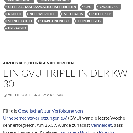
GENERALSTAATSANWALTSCHAFT DRESDEN
GVU
GWAREZ.CC
KINO.TO
NEOSWORLD.CC
NETLOAD.IN
PUTLOCKER
SCENELOAD.TO
SHARE-ONLINE.BIZ
TEEN-BLOG.US
UPLOADED
ABZOCKTALK
,
BEITRÄGE & RECHERCHEN
EIN GVU-TRIPLE IN DER KW
30
28. JULI 2013
ABZOCKNEWS
Für die
Gesellschaft zur Verfolgung von
Urheberrechtsverletzungen e.V.
(GVU) war die letzte Woche
sehr erfolgreich. Am 25.07. wurde zunächst
vermeldet
, dass
Erkenntnisse und Analysen
nach dem Bust
von
Kino.to
,