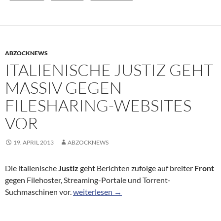
ABZOCKNEWS
ITALIENISCHE JUSTIZ GEHT
MASSIV GEGEN
FILESHARING-WEBSITES
VOR
19. APRIL 2013
ABZOCKNEWS
Die italienische
Justiz
geht Berichten zufolge auf breiter
Front
gegen Filehoster, Streaming-Portale und Torrent-
Italienische Justiz geht massiv gegen Files
Suchmaschinen vor.
weiterlesen
→