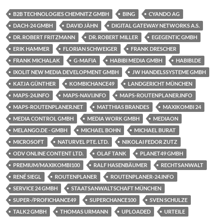
B2B TECHNOLOGIES CHEMNITZ GMBH
BING
CYANDO AG
DACH-24 GMBH
DAVID JÄHN
DIGITAL GATEWAY NETWORKS A.S.
DR. ROBERT FRITZMANN
DR. ROBERT MILLER
EGEGENTIC GMBH
ERIK HAMMER
FLORIAN SCHWEIGER
FRANK DRESCHER
FRANK MICHALAK
G-MAFIA
HABIBI MEDIA GMBH
HABIBI.DE
IXOLIT NEW MEDIA DEVELOPMENT GMBH
JW HANDELSSYSTEME GMBH
KATJA GÜNTHER
KOMBICHANCE49
LANDGERICHT MÜNCHEN
MAPS-24.INFO
MAPS-NAVI.INFO
MAPS-ROUTENPLANER.INFO
MAPS-ROUTENPLANER.NET
MATTHIAS BRANDES
MAXIKOMBI 24
MEDIA CONTROL GMBH
MEDIA WORK GMBH
MEDIAON
MELANGO.DE - GMBH
MICHAEL BOHN
MICHAEL BURAT
MICROSOFT
NATURVEL PTE. LTD.
NIKOLAI FEDOR ZUTZ
ODV ONLINE CONTENT LTD.
OLAF TANK
PLANET49 GMBH
PREMIUM/MAXIKOMBI100
RALF HASENBÄUMER
RECHTSANWALT
RENÉ SIEGL
ROUTENPLANER
ROUTENPLANER-24.INFO
SERVICE 24 GMBH
STAATSANWALTSCHAFT MÜNCHEN
SUPER-/PROFICHANCE49
SUPERCHANCE100
SVEN SCHULZE
TALK2 GMBH
THOMAS URMANN
UPLOADED
URTEILE