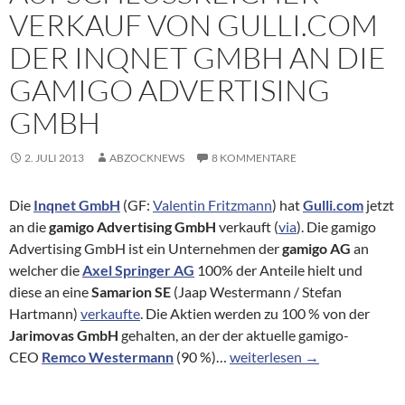
VERKAUF VON GULLI.COM
DER INQNET GMBH AN DIE
GAMIGO ADVERTISING
GMBH
2. JULI 2013
ABZOCKNEWS
8 KOMMENTARE
Die
Inqnet GmbH
(GF:
Valentin Fritzmann
) hat
Gulli.com
jetzt
an die
gamigo Advertising GmbH
verkauft (
via
). Die gamigo
Advertising GmbH ist ein Unternehmen der
gamigo AG
an
welcher die
Axel Springer AG
100% der Anteile hielt und
diese an eine
Samarion SE
(Jaap Westermann / Stefan
Hartmann)
verkaufte
. Die Aktien werden zu 100 % von der
Jarimovas GmbH
gehalten, an der der aktuelle gamigo-
Aufschlussreicher Verkauf 
CEO
Remco Westermann
(90 %)…
weiterlesen
→