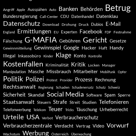
Betrug
Banken
Behörden
Ausspähen
Angriff
Apple
Auto
Datenklau
Bundesregierung
CDU
Datenhandel
Call-Center
Datenschutz
E-Mail
Dubios
Drohung
Download
Druck
Ermittlungen
Facebook
Experten
EU
Festnahme
England
FDP
G-MAFIA
Gericht
Gebühren
Gesetze
Fälschung
Gewinnspiel
Google
Handy
Hacker
Haft
Gewinnmitteilung
Klage
Konto
Illegal
Inkassobüro
Kinder
Kontrolle
Kostenfallen
Kritik
Kriminalität
Locken
Manager
Missbrauch
Mitarbeiter
Masche
Manipulation
Mobilfunk
Opfer
Politik
Polizei
Prozess
Rechnung
Protest
Provider
Rechtsanwalt
Schaden
Regierung
Schadenersatz
Schutz
Schweiz
Social Media
Sicherheit
Skandal
Spam
Software
Sperre
Staatsanwalt
Telefonieren
Strafe
Studien
Steuern
Streit
Teuer
Urheberrecht
Täuschung
Telefonwerbung
Telekom
Tricks
Urteile
USA
Verbraucherschutz
Verbot
Vorwurf
Verbraucherzentrale
Verdacht
Video
Vertrag
Werbung
Wachstum
Österreich
Überwachung