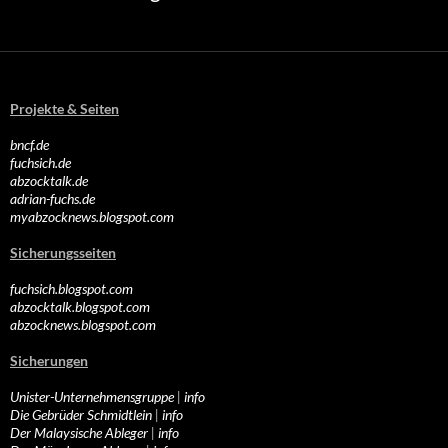
Projekte & Seiten
bncf.de
fuchsich.de
abzocktalk.de
adrian-fuchs.de
myabzocknews.blogspot.com
Sicherungsseiten
fuchsich.blogspot.com
abzocktalk.blogspot.com
abzocknews.blogspot.com
Sicherungen
Unister-Unternehmensgruppe
|
info
Die Gebrüder Schmidtlein
|
info
Der Malaysische Ableger
|
info