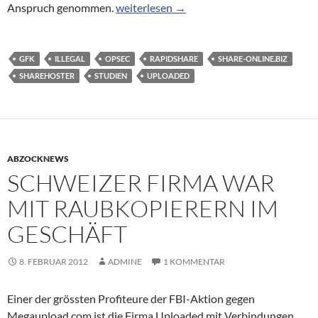
Studie: Große Sharehoster werden fast nur
Anspruch genommen.
weiterlesen
→
GFK
ILLEGAL
OPSEC
RAPIDSHARE
SHARE-ONLINE.BIZ
SHAREHOSTER
STUDIEN
UPLOADED
ABZOCKNEWS
SCHWEIZER FIRMA WAR
MIT RAUBKOPIERERN IM
GESCHÄFT
8. FEBRUAR 2012
ADMINE
1 KOMMENTAR
Einer der grössten Profiteure der FBI-Aktion gegen
Megaupload.com ist die Firma Uploaded mit Verbindungen