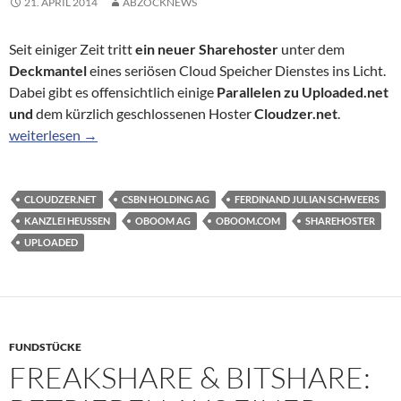
21. APRIL 2014
ABZOCKNEWS
Seit einiger Zeit tritt
ein neuer Sharehoster
unter dem
Deckmantel
eines seriösen Cloud Speicher Dienstes ins Licht.
Dabei gibt es offensichtlich einige
Parallelen zu Uploaded.net
und
dem kürzlich geschlossenen Hoster
Cloudzer.net
.
Ist Oboom.com ein neuer Ableger von Uploaded.net?
weiterlesen
→
CLOUDZER.NET
CSBN HOLDING AG
FERDINAND JULIAN SCHWEERS
KANZLEI HEUSSEN
OBOOM AG
OBOOM.COM
SHAREHOSTER
UPLOADED
FUNDSTÜCKE
FREAKSHARE & BITSHARE: