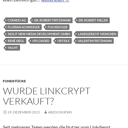
CYANDO AG
DR. ROBERT FRITZMANN
DR. ROBERT MILLER
FLORIAN SCHWEIGER
FUCHSICH.DE
IXOLIT NEW MEDIA DEVELOPMENT GMBH
LANDGERICHT MÜNCHEN
RENÉ SIEGL
UPLOADED
URTEILE
VALENTIN FRITZMANN
YACHT
FUNDSTÜCKE
WURDE LINKCRYPT
VERKAUFT?
29. DEZEMBER 2015
ABZOCKNEWS
Seit mehreren Tagen werden die Nutzer vom Linkdienst