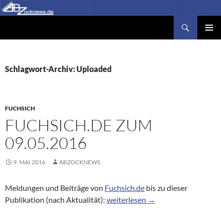
Zum
Inhalt
Suchen
Abzocknews.de
springen
PRIMÄR
MENÜ
Schlagwort-Archiv: Uploaded
FUCHSICH
FUCHSICH.DE ZUM
09.05.2016
9. MAI 2016
ABZOCKNEWS
Meldungen und Beiträge von
Fuchsich.de
bis zu dieser
Fuchsich.de zum 09.05.2016
Publikation (nach Aktualität):
weiterlesen
→