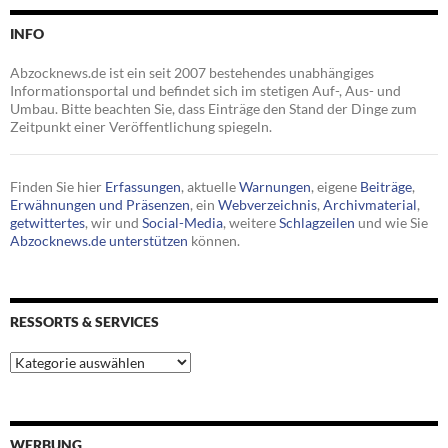
INFO
Abzocknews.de ist ein seit 2007 bestehendes unabhängiges
Informationsportal und befindet sich im stetigen Auf-, Aus- und
Umbau. Bitte beachten Sie, dass Einträge den Stand der Dinge zum
Zeitpunkt einer Veröffentlichung spiegeln.
Finden Sie hier
Erfassungen
, aktuelle
Warnungen
, eigene
Beiträge
,
Erwähnungen und Präsenzen
, ein
Webverzeichnis
,
Archivmaterial
,
getwittertes
, wir und
Social-Media
, weitere
Schlagzeilen
und wie Sie
Abzocknews.de unterstützen
können.
RESSORTS & SERVICES
Ressorts
&
Services
WERBUNG