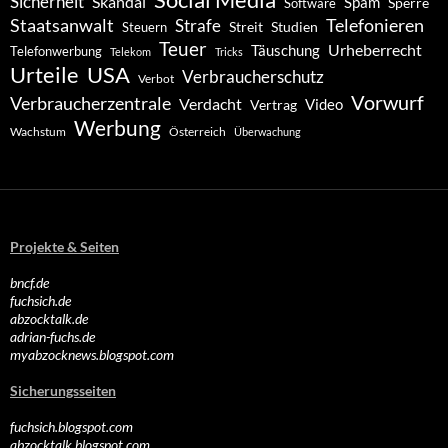
Social Media
Sicherheit
Skandal
Spam
Software
Sperre
Staatsanwalt
Telefonieren
Strafe
Studien
Steuern
Streit
Teuer
Urheberrecht
Täuschung
Telefonwerbung
Telekom
Tricks
Urteile
USA
Verbraucherschutz
Verbot
Vorwurf
Verbraucherzentrale
Verdacht
Video
Vertrag
Werbung
Wachstum
Österreich
Überwachung
Projekte & Seiten
bncf.de
fuchsich.de
abzocktalk.de
adrian-fuchs.de
myabzocknews.blogspot.com
Sicherungsseiten
fuchsich.blogspot.com
abzocktalk.blogspot.com