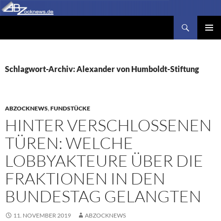
Zum
Inhalt
Suchen
Abzocknews.de
springen
PRIMÄR
MENÜ
Schlagwort-Archiv: Alexander von Humboldt-Stiftung
ABZOCKNEWS
,
FUNDSTÜCKE
HINTER VERSCHLOSSENEN
TÜREN: WELCHE
LOBBYAKTEURE ÜBER DIE
FRAKTIONEN IN DEN
BUNDESTAG GELANGTEN
11. NOVEMBER 2019
ABZOCKNEWS