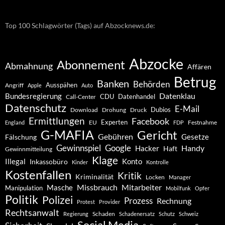
Top 100 Schlagwörter (Tags) auf Abzocknews.de:
Abzocke
Abonnement
Abmahnung
Affären
Betrug
Banken
Behörden
Ausspähen
Angriff
Apple
Auto
Datenklau
Bundesregierung
CDU
Datenhandel
Call-Center
Datenschutz
E-Mail
Dubios
Drohung
Download
Druck
Ermittlungen
Facebook
Experten
EU
Festnahme
England
FDP
G-MAFIA
Gericht
Gebühren
Gesetze
Fälschung
Gewinnspiel
Google
Handy
Hacker
Haft
Gewinnmitteilung
Klage
Konto
Illegal
Inkassobüro
Kinder
Kontrolle
Kostenfallen
Kritik
Kriminalität
Locken
Manager
Missbrauch
Mitarbeiter
Masche
Manipulation
Mobilfunk
Opfer
Politik
Polizei
Prozess
Rechnung
Protest
Provider
Rechtsanwalt
Schaden
Regierung
Schadenersatz
Schutz
Schweiz