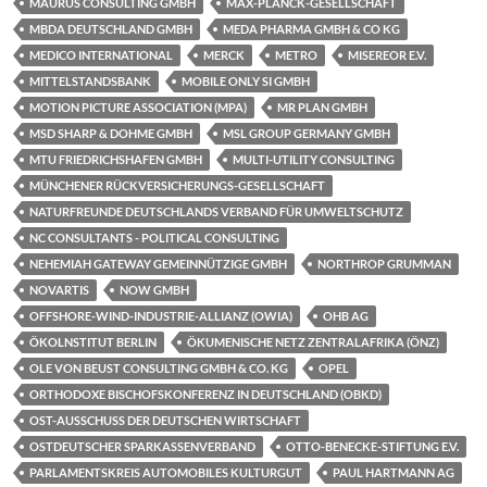
MAURUS CONSULTING GMBH
MAX-PLANCK-GESELLSCHAFT
MBDA DEUTSCHLAND GMBH
MEDA PHARMA GMBH & CO KG
MEDICO INTERNATIONAL
MERCK
METRO
MISEREOR E.V.
MITTELSTANDSBANK
MOBILE ONLY SI GMBH
MOTION PICTURE ASSOCIATION (MPA)
MR PLAN GMBH
MSD SHARP & DOHME GMBH
MSL GROUP GERMANY GMBH
MTU FRIEDRICHSHAFEN GMBH
MULTI-UTILITY CONSULTING
MÜNCHENER RÜCKVERSICHERUNGS-GESELLSCHAFT
NATURFREUNDE DEUTSCHLANDS VERBAND FÜR UMWELTSCHUTZ
NC CONSULTANTS - POLITICAL CONSULTING
NEHEMIAH GATEWAY GEMEINNÜTZIGE GMBH
NORTHROP GRUMMAN
NOVARTIS
NOW GMBH
OFFSHORE-WIND-INDUSTRIE-ALLIANZ (OWIA)
OHB AG
ÖKOLNSTITUT BERLIN
ÖKUMENISCHE NETZ ZENTRALAFRIKA (ÖNZ)
OLE VON BEUST CONSULTING GMBH & CO. KG
OPEL
ORTHODOXE BISCHOFSKONFERENZ IN DEUTSCHLAND (OBKD)
OST-AUSSCHUSS DER DEUTSCHEN WIRTSCHAFT
OSTDEUTSCHER SPARKASSENVERBAND
OTTO-BENECKE-STIFTUNG E.V.
PARLAMENTSKREIS AUTOMOBILES KULTURGUT
PAUL HARTMANN AG