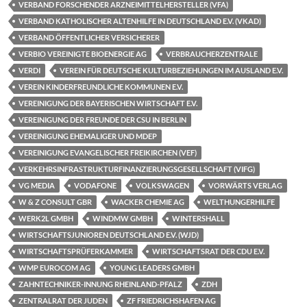
VERBAND FORSCHENDER ARZNEIMITTELHERSTELLER (VFA)
VERBAND KATHOLISCHER ALTENHILFE IN DEUTSCHLAND E.V. (VKAD)
VERBAND ÖFFENTLICHER VERSICHERER
VERBIO VEREINIGTE BIOENERGIE AG
VERBRAUCHERZENTRALE
VERDI
VEREIN FÜR DEUTSCHE KULTURBEZIEHUNGEN IM AUSLAND E.V.
VEREIN KINDERFREUNDLICHE KOMMUNEN E.V.
VEREINIGUNG DER BAYERISCHEN WIRTSCHAFT E.V.
VEREINIGUNG DER FREUNDE DER CSU IN BERLIN
VEREINIGUNG EHEMALIGER UND MDEP
VEREINIGUNG EVANGELISCHER FREIKIRCHEN (VEF)
VERKEHRSINFRASTRUKTURFINANZIERUNGSGESELLSCHAFT (VIFG)
VG MEDIA
VODAFONE
VOLKSWAGEN
VORWÄRTS VERLAG
W & Z CONSULT GBR
WACKER CHEMIE AG
WELTHUNGERHILFE
WERK2L GMBH
WINDMW GMBH
WINTERSHALL
WIRTSCHAFTSJUNIOREN DEUTSCHLAND E.V. (WJD)
WIRTSCHAFTSPRÜFERKAMMER
WIRTSCHAFTSRAT DER CDU E.V.
WMP EUROCOM AG
YOUNG LEADERS GMBH
ZAHNTECHNIKER-INNUNG RHEINLAND-PFALZ
ZDH
ZENTRALRAT DER JUDEN
ZF FRIEDRICHSHAFEN AG