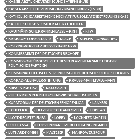
KASSENÄRZTLICHE VEREINIGUNG BAYERNS (KVB)
KASSENÄRZTLICHE VEREINIGUNG BRANDENBURG (KVBB)
KATHOLISCHE ARBEITSGEMEINSCHAFT FÜR SOLDATENBETREUUNG ( KAS )
KATHOLISCHES BISTUM DER ALT-KATHOLIKEN
KAUFMÄNNISCHE KRANKENKASSE — KKH
KFW
KIENBAUM CONSULTANTS
KLAGE
KLECHA - CONSULTING
KOLPINGWERKES LANDESVERBAND NRW
KOMMISSARIAT DER DEUTSCHEN BISCHÖFE
KOMMISSION FÜR GESCHICHTE DES PARLAMENTARISMUS UND DER
POLITISCHEN PARTEIEN
KOMMUNALPOLITISCHE VEREINIGUNG DER CDU UND CSU DEUTSCHLANDS
KONRAD-ADENAUER-STIFTUNG
KRAUSS-MAFFEI WEGMANN
KREATIVPAKT E.V.
KS.CONCEPT
KULTURKREIS DER DEUTSCHEN WIRTSCHAFT IM BDI E.V.
KURATORIUM DER DEUTSCHEN SENIORENLIGA
LANXESS
LICHTBLICK
LILLY DEUTSCHLAND GMBH
LINDE AG
LLOYD REGISTER EMEA
LOBBY
LOCKHEED MARTIN
LUFTHANSA
LÜRSSEN MARITIME BETEILIGUNGEN GMBH
LUTHARDT GMBH
MALTESER
MANPOWERGROUP