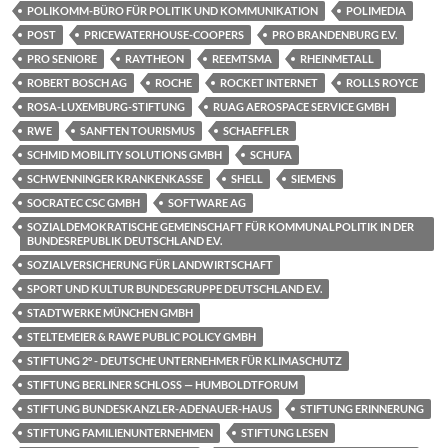
POLIKOMM-BÜRO FÜR POLITIK UND KOMMUNIKATION
POLIMEDIA
POST
PRICEWATERHOUSE-COOPERS
PRO BRANDENBURG E.V.
PRO SENIORE
RAYTHEON
REEMTSMA
RHEINMETALL
ROBERT BOSCH AG
ROCHE
ROCKET INTERNET
ROLLS ROYCE
ROSA-LUXEMBURG-STIFTUNG
RUAG AEROSPACE SERVICE GMBH
RWE
SANFTEN TOURISMUS
SCHAEFFLER
SCHMID MOBILITY SOLUTIONS GMBH
SCHUFA
SCHWENNINGER KRANKENKASSE
SHELL
SIEMENS
SOCRATEC CSC GMBH
SOFTWARE AG
SOZIALDEMOKRATISCHE GEMEINSCHAFT FÜR KOMMUNALPOLITIK IN DER
BUNDESREPUBLIK DEUTSCHLAND E.V.
SOZIALVERSICHERUNG FÜR LANDWIRTSCHAFT
SPORT UND KULTUR BUNDESGRUPPE DEUTSCHLAND E.V.
STADTWERKE MÜNCHEN GMBH
STELTEMEIER & RAWE PUBLIC POLICY GMBH
STIFTUNG 2° - DEUTSCHE UNTERNEHMER FÜR KLIMASCHUTZ
STIFTUNG BERLINER SCHLOSS — HUMBOLDTFORUM
STIFTUNG BUNDESKANZLER-ADENAUER-HAUS
STIFTUNG ERINNERUNG
STIFTUNG FAMILIENUNTERNEHMEN
STIFTUNG LESEN