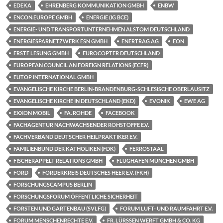
EDEKA
EHRENBERG KOMMUNIKATION GMBH
ENBW
ENCON.EUROPE GMBH
ENERGIE (IG BCE)
ENERGIE- UND TRANSPORTUNTERNEHMEN ALSTOM DEUTSCHLAND
ENERGIESPARNETZWERK ESN GMBH
ENERTRAG AG
EON
ERSTE LESUNG GMBH
EUROCOPTER DEUTSCHLAND
EUROPEAN COUNCIL AN FOREIGN RELATIONS (ECFR)
EUTOP INTERNATIONAL GMBH
EVANGELISCHE KIRCHE BERLIN-BRANDENBURG-SCHLESISCHE OBERLAUSITZ
EVANGELISCHE KIRCHE IN DEUTSCHLAND (EKD)
EVONIK
EWE AG
EXXON MOBIL
FA. ROHDE
FACEBOOK
FACHAGENTUR NACHWACHSENDER ROHSTOFFE E.V.
FACHVERBAND DEUTSCHER HEILPRAKTIKER E.V.
FAMILIENBUND DER KATHOLIKEN (FDK)
FERROSTAAL
FISCHERAPPELT RELATIONS GMBH
FLUGHAFEN MÜNCHEN GMBH
FORD
FÖRDERKREIS DEUTSCHES HEER E.V. (FKH)
FORSCHUNGSCAMPUS BERLIN
FORSCHUNGSFORUM ÖFFENTLICHE SICHERHEIT
FORSTEN UND GARTENBAU (SVLFG)
FORUM LUFT- UND RAUMFAHRT E.V.
FORUM MENSCHENRECHTE E.V.
FR. LÜRSSEN WERFT GMBH & CO. KG