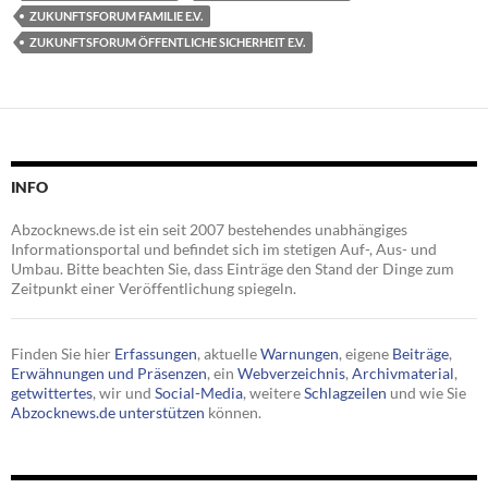
ZUKUNFTSFORUM FAMILIE E.V.
ZUKUNFTSFORUM ÖFFENTLICHE SICHERHEIT E.V.
INFO
Abzocknews.de ist ein seit 2007 bestehendes unabhängiges
Informationsportal und befindet sich im stetigen Auf-, Aus- und
Umbau. Bitte beachten Sie, dass Einträge den Stand der Dinge zum
Zeitpunkt einer Veröffentlichung spiegeln.
Finden Sie hier
Erfassungen
, aktuelle
Warnungen
, eigene
Beiträge
,
Erwähnungen und Präsenzen
, ein
Webverzeichnis
,
Archivmaterial
,
getwittertes
, wir und
Social-Media
, weitere
Schlagzeilen
und wie Sie
Abzocknews.de unterstützen
können.