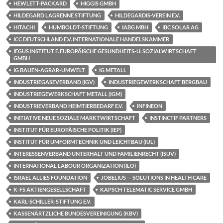
HEWLETT-PACKARD
HIGGIS GMBH
HILDEGARD LAGRENNE STIFTUNG
HILDEGARDIS-VEREIN E.V.
HITACHI
HUMBOLDT-STIFTUNG
IABG MBH
IBC SOLAR AG
ICC DEUTSCHLAND E.V. INTERNATIONALE HANDELSKAMMER
IEGUS INSTITUT F. EUROPÄISCHE GESUNDHEITS-U. SOZIALWIRTSCHAFT
GMBH
IG BAUEN-AGRAR-UMWELT
IG METALL
INDUSTRIEGASEVERBAND (IGV)
INDUSTRIEGEWERKSCHAFT BERGBAU
INDUSTRIEGEWERKSCHAFT METALL (IGM)
INDUSTRIEVERBAND HEIMTIERBEDARF E.V.
INFINEON
INITIATIVE NEUE SOZIALE MARKTWIRTSCHAFT
INSTINCTIF PARTNERS
INSTITUT FÜR EUROPÄISCHE POLITIK (IEP)
INSTITUT FÜR UMFORMTECHNIK UND LEICHTBAU (IUL)
INTERESSENVERBAND UNTERHALT UND FAMILIENRECHT (ISUV)
INTERNATIONAL LABOUR ORGANIZATION (ILO)
ISRAEL ALLIES FOUNDATION
JOBELIUS — SOLUTIONS IN HEALTH CARE
K-FS AKTIENGESELLSCHAFT
KAPSCH TELEMATIC SERVICE GMBH
KARL-SCHILLER-STIFTUNG E.V.
KASSENÄRTZLICHE BUNDESVEREINIGUNG (KBV)