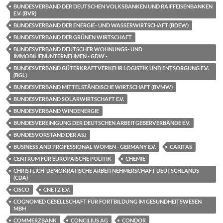
BUNDESVERBAND DER DEUTSCHEN VOLKSBANKEN UND RAIFFEISENBANKEN
E.V. (BVR)
BUNDESVERBAND DER ENERGIE- UND WASSERWIRTSCHAFT (BDEW)
BUNDESVERBAND DER GRÜNEN WIRTSCHAFT
BUNDESVERBAND DEUTSCHER WOHNUNGS- UND
IMMOBILIENUNTERNEHMEN - GDW -
BUNDESVERBAND GÜTERKRAFTVERKEHR LOGISTIK UND ENTSORGUNG E.V.
(BGL)
BUNDESVERBAND MITTELSTÄNDISCHE WIRTSCHAFT (BVMW)
BUNDESVERBAND SOLARWIRTSCHAFT E.V.
BUNDESVERBAND WINDENERGIE
BUNDESVEREINIGUNG DER DEUTSCHEN ARBEITGEBERVERBÄNDE E.V.
BUNDESVORSTAND DER ASJ
BUSINESS AND PROFESSIONAL WOMEN - GERMANY E.V.
CARITAS
CENTRUM FÜR EUROPÄISCHE POLITIK
CHEMIE
CHRISTLICH-DEMOKRATISCHE ARBEITNEHMERSCHAFT DEUTSCHLANDS
(CDA)
CISCO
CNETZ E.V.
COGNOMED GESELLSCHAFT FÜR FORTBILDUNG IM GESUNDHEITSWESEN
MBH
COMMERZBANK
CONCILIUS AG
CONDOR