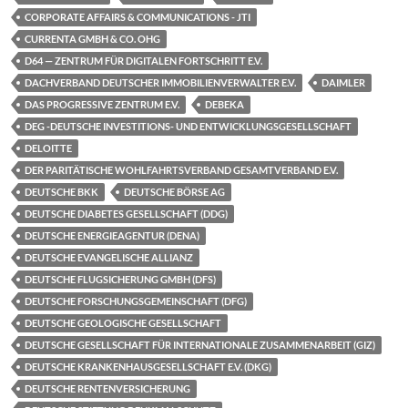
CORPORATE AFFAIRS & COMMUNICATIONS - JTI
CURRENTA GMBH & CO. OHG
D64 — ZENTRUM FÜR DIGITALEN FORTSCHRITT E.V.
DACHVERBAND DEUTSCHER IMMOBILIENVERWALTER E.V.
DAIMLER
DAS PROGRESSIVE ZENTRUM E.V.
DEBEKA
DEG -DEUTSCHE INVESTITIONS- UND ENTWICKLUNGSGESELLSCHAFT
DELOITTE
DER PARITÄTISCHE WOHLFAHRTSVERBAND GESAMTVERBAND E.V.
DEUTSCHE BKK
DEUTSCHE BÖRSE AG
DEUTSCHE DIABETES GESELLSCHAFT (DDG)
DEUTSCHE ENERGIEAGENTUR (DENA)
DEUTSCHE EVANGELISCHE ALLIANZ
DEUTSCHE FLUGSICHERUNG GMBH (DFS)
DEUTSCHE FORSCHUNGSGEMEINSCHAFT (DFG)
DEUTSCHE GEOLOGISCHE GESELLSCHAFT
DEUTSCHE GESELLSCHAFT FÜR INTERNATIONALE ZUSAMMENARBEIT (GIZ)
DEUTSCHE KRANKENHAUSGESELLSCHAFT E.V. (DKG)
DEUTSCHE RENTENVERSICHERUNG