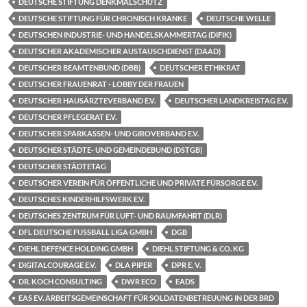
DEUTSCHE STIFTUNG DENKMALSCHUTZ
DEUTSCHE STIFTUNG FÜR CHRONISCH KRANKE
DEUTSCHE WELLE
DEUTSCHEN INDUSTRIE- UND HANDELSKAMMERTAG (DIFIK)
DEUTSCHER AKADEMISCHER AUSTAUSCHDIENST (DAAD)
DEUTSCHER BEAMTENBUND (DBB)
DEUTSCHER ETHIKRAT
DEUTSCHER FRAUENRAT - LOBBY DER FRAUEN
DEUTSCHER HAUSÄRZTEVERBAND E.V.
DEUTSCHER LANDKREISTAG E.V.
DEUTSCHER PFLEGERAT E.V.
DEUTSCHER SPARKASSEN- UND GIROVERBAND E.V.
DEUTSCHER STÄDTE- UND GEMEINDEBUND (DSTGB)
DEUTSCHER STÄDTETAG
DEUTSCHER VEREIN FÜR ÖFFENTLICHE UND PRIVATE FÜRSORGE E.V.
DEUTSCHES KINDERHILFSWERK E.V.
DEUTSCHES ZENTRUM FÜR LUFT- UND RAUMFAHRT (DLR)
DFL DEUTSCHE FUSSBALL LIGA GMBH
DGB
DIEHL DEFENCE HOLDING GMBH
DIEHL STIFTUNG & CO. KG
DIGITALCOURAGE E.V.
DLA PIPER
DPR E. V.
DR. KOCH CONSULTING
DWR ECO
EADS
EAS EV. ARBEITSGEMEINSCHAFT FÜR SOLDATENBETREUUNG IN DER BRD