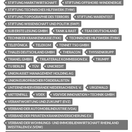
STIFTUNG MARKTWIRTSCHAFT
STIFTUNG OFFSHORE-WINDENERGIE
STIFTUNG TECHNISCHES HILFSWERK (THW)
STIFTUNG TOPOGRAPHIE DES TERRORS
STIFTUNG WARENTEST
STIFTUNG WISSENSCHAFT UND POLITIK (SWP)
SUB ERSTE LESUNG GMBH
TANK & RAST
TEAS DEUTSCHLAND
TECHNIKER KRANKENKASSE (TKK)
TECHNISCHES HILFSWERK (THW)
TELEFÓNICA
TELEKOM
TENNET TSO GMBH
THALES DEUTSCHLAND GMBH
THERACON
THYSSENKRUPP
TRIANEL GMBH
TRILATERALE KOMMISSION E.V.
TRUMPF
TU BERLIN
TÜV
UNICREDIT
UNION ASSET MANAGEMENT HOLDING AG
UNION EUROPÄISCHER FÖRDERALISTEN
UNTERNEHMERVERBÄNDE NIEDERSACHSEN E. V.
URGEWALD
VATTENFALL
VDEK
VDI/VDE INNOVATION + TECHNIK GMBH
VERANTWORTUNG UND ZUKUNFT (EVZ)
VERBAND DER AUTOMOBILINDUSTRIE (VDA)
VERBAND DER PRIVATEN KRANKENVERSICHERUNG E.V.
VERBAND DER WOHNUNGS- UND IMMOBILIENWIRTSCHAFT RHEINLAND
WESTFALEN E.V. (VDW)