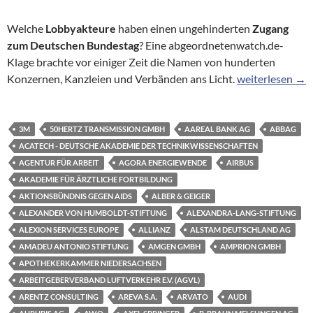
Welche
Lobbyakteure
haben einen ungehinderten
Zugang
zum Deutschen Bundestag
? Eine abgeordnetenwatch.de-
Klage brachte vor einiger Zeit die Namen von hunderten
Hinter verschlo
Konzernen, Kanzleien und Verbänden ans Licht.
weiterlesen
→
3M
50HERTZ TRANSMISSION GMBH
AAREAL BANK AG
ABBAG
ACATECH - DEUTSCHE AKADEMIE DER TECHNIKWISSENSCHAFTEN
AGENTUR FÜR ARBEIT
AGORA ENERGIEWENDE
AIRBUS
AKADEMIE FÜR ÄRZTLICHE FORTBILDUNG
AKTIONSBÜNDNIS GEGEN AIDS
ALBER & GEIGER
ALEXANDER VON HUMBOLDT-STIFTUNG
ALEXANDRA-LANG-STIFTUNG
ALEXION SERVICES EUROPE
ALLIANZ
ALSTAM DEUTSCHLAND AG
AMADEU ANTONIO STIFTUNG
AMGEN GMBH
AMPRION GMBH
APOTHEKERKAMMER NIEDERSACHSEN
ARBEITGEBERVERBAND LUFTVERKEHR E.V. (AGVL)
ARENTZ CONSULTING
AREVA S.A.
ARVATO
AUDI