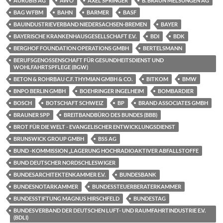
AURUBIS AG
AWO
AXEL SPRINGER
B. BRAUN MELSUNGEN AG
BAG WFBM
BAHN
BARMER
BASF
BAUINDUSTRIEVERBAND NIEDERSACHSEN-BREMEN
BAYER
BAYERISCHE KRANKENHAUSGESELLSCHAFT E.V.
BDI
BDK
BERGHOF FOUNDATION OPERATIONS GMBH
BERTELSMANN
BERUFSGENOSSENSCHAFT FÜR GESUNDHEITSDIENST UND
WOHLFAHRTSPFLEGE (BGW)
BETON & ROHRBAU C.F. THYMIAN GMBH & CO.
BITKOM
BMW
BNPO BERLIN GMBH
BOEHRINGER INGELHEIM
BOMBARDIER
BOSCH
BOTSCHAFT SCHWEIZ
BP
BRAND ASSOCIATES GMBH
BRAUNER SPP
BREITBANDBÜRO DES BUNDES (BBB)
BROT FÜR DIE WELT - EVANGELISCHER ENTWICKLUNGSDIENST
BRUNSWICK GROUP GMBH
BSS AG
BUND -KOMMISSION „LAGERUNG HOCHRADIOAKTIVER ABFALLSTOFFE
BUND DEUTSCHER NORDSCHLESWIGER
BUNDESARCHITEKTENKAMMER E.V.
BUNDESBANK
BUNDESNOTARKAMMER
BUNDESSTEUERBERATERKAMMER
BUNDESSTIFTUNG MAGNUS HIRSCHFELD
BUNDESTAG
BUNDESVERBAND DER DEUTSCHEN LUFT- UND RAUMFAHRTINDUSTRIE E.V.
(BDLI)