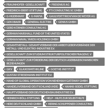
FRAUNHOFER- GESELLSCHAFT
FRESENIUS AG
FRIEDRICH-EBERT-STIFTUNG
FTI CONSULTING SC GMBH
G-HGERMANY
G-MAFIA
GAULY/DITTRICH/VAN DE WEYER AG
GEKOBAER
GENERAL ELECTRIC
GENIUS GMBH
GERD KÖRNER CONSULTING KG
GERMAN MARSHALL FUND OF THE UNITED STATES
GERMAN NAVAL YARDS HOLDINGS GMBH
GESAMTMETALL- GESAMTVERBAND DER ARBEITGEBERVERBÄNDE DER
METALL- UND ELEKTRO-INDUSTRIE E.V.
GESELLSCHAFT ZUM STUDIUM STRUKTURPOLITISCHER FRAGEN E. V
GESELLSCHAFT ZUR FÖRDERUNG DER DEUTSCH-ASERBAIDSCHANISCHEN
BEZIEHUNGEN
GKV
GLAXOSMITHKLINE
GOETHE-INSTITUT
GUSTAV-STRESEMANN-INSTITUT E.V.
HAND OF GLOBAL OPERATION VON NEHEMIAH GATEWAY GMBH
HANDELSVERBAND DEUTSCHLAND (HDE)
HANNS-SEIDEL-STIFTUNG
HAUPTVERBAND DER DEUTSCHEN BAUINDUSTRIE E.V.
HEINRICH-BÖLL-STIFTUNG
HELP - HILFE ZUR SELBSTHILFE
HERE DEUTSCHLAND GMBH
HERING SCHUPPENER CONSULTING