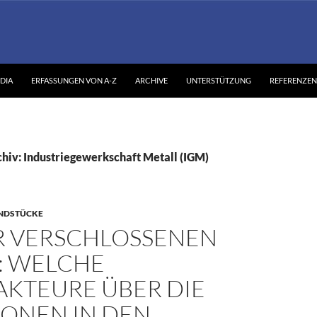
DIA
ERFASSUNGEN VON A-Z
ARCHIVE
UNTERSTÜTZUNG
REFERENZEN
hiv: Industriegewerkschaft Metall (IGM)
NDSTÜCKE
R VERSCHLOSSENEN
: WELCHE
AKTEURE ÜBER DIE
IONEN IN DEN