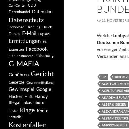
CDU
BUNDE
Call-Center
Datenklau
Datenhandel
Datenschutz
11. NOVEMBER 
Drohung
Download
Druck
E-Mail
Dubios
England
Welche
Lobbya
Ermittlungen
EU
Deutschen Bun
Facebook
vor einiger Zei
Experten
Fälschung
Verbänden ans L
Festnahme
FDP
G-MAFIA
Gericht
Gebühren
3M
50HERTZ
Gesetze
Gewinnmitteilung
ACATECH - DEUT
Gewinnspiel
Google
AGENTUR FÜR AR
Handy
Hacker
Haft
AKADEMIE FÜR Ä
Illegal
Inkassobüro
ALBER & GEIGER
Klage
Konto
Kinder
ALEXANDRA-LAN
Kontrolle
ALSTAM DEUTSC
Kostenfallen
AMPRION GMBH