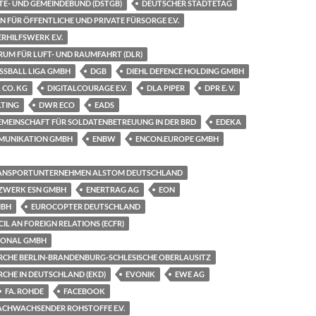
TE- UND GEMEINDEBUND (DSTGB)
DEUTSCHER STÄDTETAG
N FÜR ÖFFENTLICHE UND PRIVATE FÜRSORGE E.V.
RHILFSWERK E.V.
UM FÜR LUFT- UND RAUMFAHRT (DLR)
SSBALL LIGA GMBH
DGB
DIEHL DEFENCE HOLDING GMBH
 CO. KG
DIGITALCOURAGE E.V.
DLA PIPER
DPR E. V.
LTING
DWR ECO
EADS
GEMEINSCHAFT FÜR SOLDATENBETREUUNG IN DER BRD
EDEKA
MUNIKATION GMBH
ENBW
ENCON.EUROPE GMBH
TRANSPORTUNTERNEHMEN ALSTOM DEUTSCHLAND
ZWERK ESN GMBH
ENERTRAG AG
EON
MBH
EUROCOPTER DEUTSCHLAND
L AN FOREIGN RELATIONS (ECFR)
IONAL GMBH
IRCHE BERLIN-BRANDENBURG-SCHLESISCHE OBERLAUSITZ
RCHE IN DEUTSCHLAND (EKD)
EVONIK
EWE AG
FA. ROHDE
FACEBOOK
CHWACHSENDER ROHSTOFFE E.V.