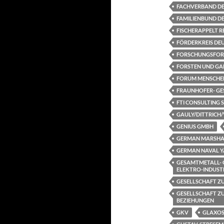
FACHVERBAND DEU
FAMILIENBUND DE
FISCHERAPPELT 
FÖRDERKREIS DEUT
FORSCHUNGSFORU
FORSTEN UND GA
FORUM MENSCHEN
FRAUNHOFER- GE
FTI CONSULTING 
GAULY/DITTRICH/
GENIUS GMBH
GERMAN MARSHAL
GERMAN NAVAL Y
GESAMTMETALL- 
ELEKTRO-INDUSTRI
GESELLSCHAFT ZU
GESELLSCHAFT Z
BEZIEHUNGEN
GKV
GLAXOS