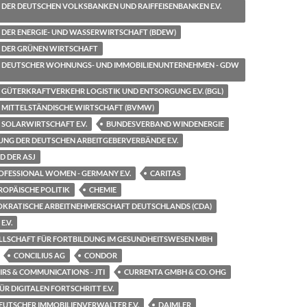
DER DEUTSCHEN VOLKSBANKEN UND RAIFFEISENBANKEN E.V.
DER ENERGIE- UND WASSERWIRTSCHAFT (BDEW)
 DER GRÜNEN WIRTSCHAFT
 DEUTSCHER WOHNUNGS- UND IMMOBILIENUNTERNEHMEN - GDW
GÜTERKRAFTVERKEHR LOGISTIK UND ENTSORGUNG E.V. (BGL)
MITTELSTÄNDISCHE WIRTSCHAFT (BVMW)
SOLARWIRTSCHAFT E.V.
BUNDESVERBAND WINDENERGIE
UNG DER DEUTSCHEN ARBEITGEBERVERBÄNDE E.V.
 DER ASJ
OFESSIONAL WOMEN - GERMANY E.V.
CARITAS
ROPÄISCHE POLITIK
CHEMIE
OKRATISCHE ARBEITNEHMERSCHAFT DEUTSCHLANDS (CDA)
E.V.
LSCHAFT FÜR FORTBILDUNG IM GESUNDHEITSWESEN MBH
CONCILIUS AG
CONDOR
RS & COMMUNICATIONS - JTI
CURRENTA GMBH & CO. OHG
R DIGITALEN FORTSCHRITT E.V.
UTSCHER IMMOBILIENVERWALTER E.V.
DAIMLER