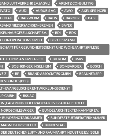
AND LUFTVERKEHR E.V. (AGVL)
ARENTZ CONSULTING
RVATO
AUDI
AURUBIS AG
AWO
AXEL SPRINGER
NGEN AG
BAG WFBM
BAHN
BARMER
BASF
RBAND NIEDERSACHSEN-BREMEN
BAYER
KENHAUSGESELLSCHAFT E.V.
BDI
BDK
ATION OPERATIONS GMBH
BERTELSMANN
SCHAFT FÜR GESUNDHEITSDIENST UND WOHLFAHRTSPFLEGE
 C.F. THYMIAN GMBH & CO.
BITKOM
BMW
BH
BOEHRINGER INGELHEIM
BOMBARDIER
BOSCH
WEIZ
BP
BRAND ASSOCIATES GMBH
BRAUNER SPP
ES BUNDES (BBB)
LT - EVANGELISCHER ENTWICKLUNGSDIENST
UP GMBH
BSS AG
ON „LAGERUNG HOCHRADIOAKTIVER ABFALLSTOFFE
R NORDSCHLESWIGER
BUNDESARCHITEKTENKAMMER E.V.
BUNDESNOTARKAMMER
BUNDESSTEUERBERATERKAMMER
 MAGNUS HIRSCHFELD
BUNDESTAG
ER DEUTSCHEN LUFT- UND RAUMFAHRTINDUSTRIE E.V. (BDLI)