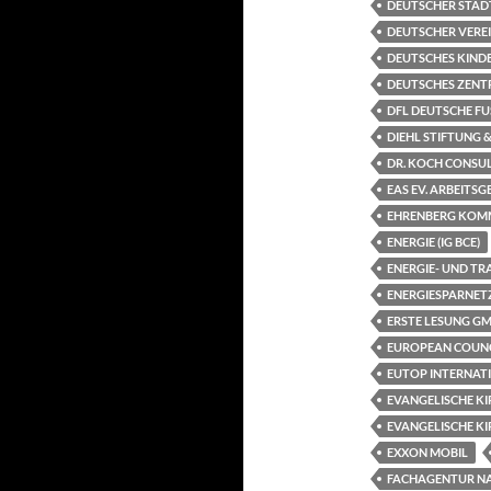
DEUTSCHER STÄD
DEUTSCHER VEREI
DEUTSCHES KINDE
DEUTSCHES ZENTR
DFL DEUTSCHE FU
DIEHL STIFTUNG &
DR. KOCH CONSU
EAS EV. ARBEITS
EHRENBERG KOM
ENERGIE (IG BCE)
ENERGIE- UND 
ENERGIESPARNET
ERSTE LESUNG G
EUROPEAN COUNCI
EUTOP INTERNAT
EVANGELISCHE K
EVANGELISCHE KI
EXXON MOBIL
FACHAGENTUR NA