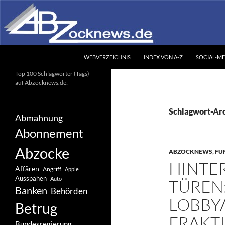
Zum
Inhalt
springen
Suchen
Abzocknews.de
WEBVERZEICHNIS
INDEX VON A-Z
SOCIAL-ME
Ihr unabhängiges
Top 100 Schlagwörter (Tags)
Informationsportal
auf Abzocknews.de:
Schlagwort-Arc
Abmahnung
Abonnement
Abzocke
ABZOCKNEWS
,
FU
HINTE
Affären
Angriff
Apple
Ausspähen
Auto
TÜREN
Banken
Behörden
LOBBY
Betrug
FRAKT
Bundesregierung