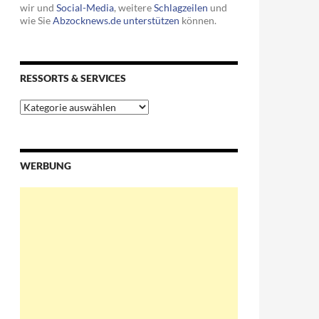
wir und
Social-Media
, weitere
Schlagzeilen
und
wie Sie
Abzocknews.de unterstützen
können.
RESSORTS & SERVICES
Ressorts
&
Services
 Fraktionen in den Bundestag gelangten
WERBUNG