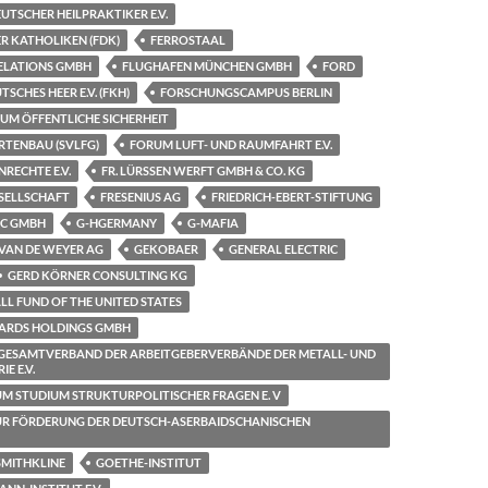
TSCHER HEILPRAKTIKER E.V.
R KATHOLIKEN (FDK)
FERROSTAAL
RELATIONS GMBH
FLUGHAFEN MÜNCHEN GMBH
FORD
SCHES HEER E.V. (FKH)
FORSCHUNGSCAMPUS BERLIN
M ÖFFENTLICHE SICHERHEIT
RTENBAU (SVLFG)
FORUM LUFT- UND RAUMFAHRT E.V.
RECHTE E.V.
FR. LÜRSSEN WERFT GMBH & CO. KG
SELLSCHAFT
FRESENIUS AG
FRIEDRICH-EBERT-STIFTUNG
SC GMBH
G-HGERMANY
G-MAFIA
VAN DE WEYER AG
GEKOBAER
GENERAL ELECTRIC
GERD KÖRNER CONSULTING KG
L FUND OF THE UNITED STATES
ARDS HOLDINGS GMBH
GESAMTVERBAND DER ARBEITGEBERVERBÄNDE DER METALL- UND
E E.V.
M STUDIUM STRUKTURPOLITISCHER FRAGEN E. V
UR FÖRDERUNG DER DEUTSCH-ASERBAIDSCHANISCHEN
MITHKLINE
GOETHE-INSTITUT