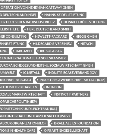
NN-INSTITUT E.V.
 OPERATION VON NEHEMIAH GATEWAY GMBH
 DEUTSCHLAND (HDE)
HANNS-SEIDEL-STIFTUNG
R DEUTSCHEN BAUINDUSTRIE E.V.
HEINRICH-BÖLL-STIFTUNG
 SELBSTHILFE
HERE DEUTSCHLAND GMBH
NER CONSULTING
HEWLETT-PACKARD
HIGGIS GMBH
ENNE STIFTUNG
HILDEGARDIS-VEREIN E.V.
HITACHI
TUNG
IABG MBH
IBC SOLAR AG
D E.V. INTERNATIONALE HANDELSKAMMER
F. EUROPÄISCHE GESUNDHEITS-U. SOZIALWIRTSCHAFT GMBH
R-UMWELT
IG METALL
INDUSTRIEGASEVERBAND (IGV)
RKSCHAFT BERGBAU
INDUSTRIEGEWERKSCHAFT METALL (IGM)
D HEIMTIERBEDARF E.V.
INFINEON
 SOZIALE MARKTWIRTSCHAFT
INSTINCTIF PARTNERS
OPÄISCHE POLITIK (IEP)
FORMTECHNIK UND LEICHTBAU (IUL)
ND UNTERHALT UND FAMILIENRECHT (ISUV)
ABOUR ORGANIZATION (ILO)
ISRAEL ALLIES FOUNDATION
TIONS IN HEALTH CARE
K-FS AKTIENGESELLSCHAFT