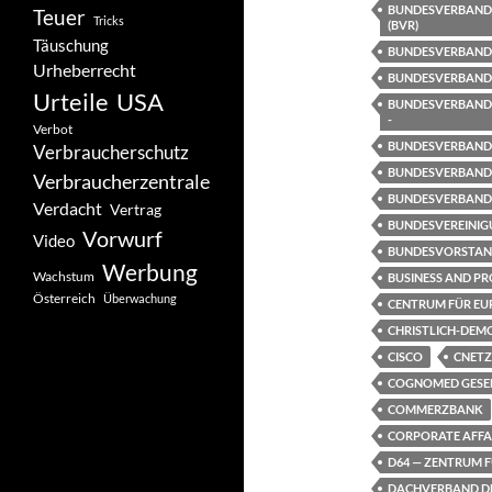
BUNDESVERBAND 
Teuer
Tricks
(BVR)
Täuschung
BUNDESVERBAND 
Urheberrecht
BUNDESVERBAND
Urteile
USA
BUNDESVERBAND
-
Verbot
BUNDESVERBAND 
Verbraucherschutz
BUNDESVERBAND 
Verbraucherzentrale
BUNDESVERBAND 
Verdacht
Vertrag
BUNDESVEREINIG
Vorwurf
Video
BUNDESVORSTAND
Werbung
Wachstum
BUSINESS AND PR
Österreich
Überwachung
CENTRUM FÜR EU
CHRISTLICH-DEM
CISCO
CNETZ 
COGNOMED GESEL
COMMERZBANK
CORPORATE AFFAI
D64 — ZENTRUM FÜ
DACHVERBAND DE