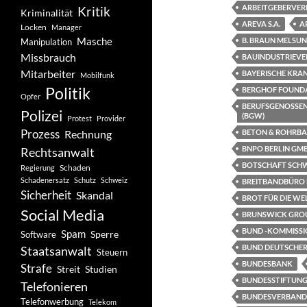
ARBEITGEBERVERB
Kritik
Kriminalität
AREVA S.A.
A
Locken
Manager
Masche
B. BRAUN MELSU
Manipulation
Missbrauch
BAUINDUSTRIEVE
Mitarbeiter
BAYERISCHE KRAN
Mobilfunk
Politik
BERGHOF FOUND
Opfer
BERUFSGENOSSEN
Polizei
(BGW)
Protest
Provider
Prozess
Rechnung
BETON & ROHRBAU
BNPO BERLIN GM
Rechtsanwalt
BOTSCHAFT SCH
Schaden
Regierung
Schadenersatz
Schutz
Schweiz
BREITBANDBÜRO D
Sicherheit
Skandal
BROT FÜR DIE WE
Social Media
BRUNSWICK GRO
BUND -KOMMISSI
Spam
Software
Sperre
BUND DEUTSCHE
Staatsanwalt
Steuern
BUNDESBANK
Strafe
Studien
Streit
BUNDESSTIFTUNG
Telefonieren
BUNDESVERBAND D
Telefonwerbung
Telekom