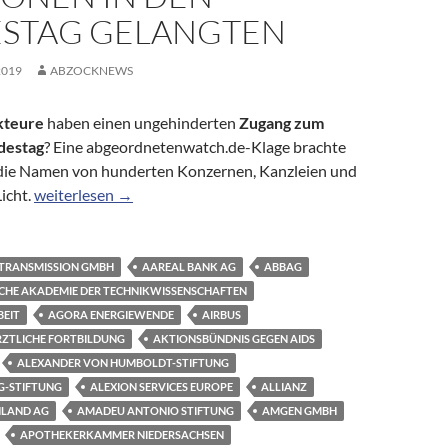
STAG GELANGTEN
2019
ABZOCKNEWS
kteure
haben einen ungehinderten
Zugang zum
destag
? Eine abgeordnetenwatch.de-Klage brachte
t die Namen von hunderten Konzernen, Kanzleien und
Hinter verschlossenen Türen: Welche Lobbyakteure über die
icht.
weiterlesen
→
 TRANSMISSION GMBH
AAREAL BANK AG
ABBAG
SCHE AKADEMIE DER TECHNIKWISSENSCHAFTEN
BEIT
AGORA ENERGIEWENDE
AIRBUS
RZTLICHE FORTBILDUNG
AKTIONSBÜNDNIS GEGEN AIDS
ALEXANDER VON HUMBOLDT-STIFTUNG
G-STIFTUNG
ALEXION SERVICES EUROPE
ALLIANZ
HLAND AG
AMADEU ANTONIO STIFTUNG
AMGEN GMBH
APOTHEKERKAMMER NIEDERSACHSEN