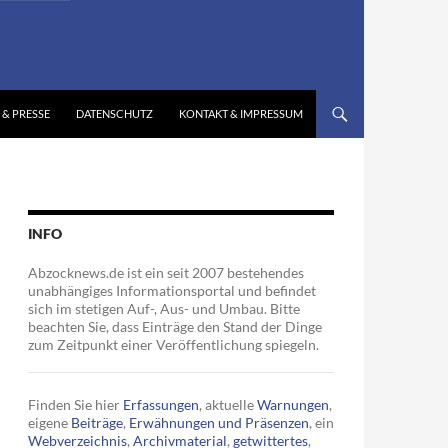
 & PRESSE
DATENSCHUTZ
KONTAKT & IMPRESSUM
INFO
Abzocknews.de ist ein seit 2007 bestehendes
unabhängiges Informationsportal und befindet
sich im stetigen Auf-, Aus- und Umbau. Bitte
beachten Sie, dass Einträge den Stand der Dinge
zum Zeitpunkt einer Veröffentlichung spiegeln.
Finden Sie hier
Erfassungen
, aktuelle
Warnungen
,
eigene
Beiträge
,
Erwähnungen und Präsenzen
, ein
Webverzeichnis
,
Archivmaterial
,
getwittertes
,