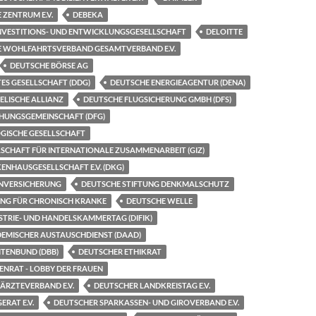
 ZENTRUM E.V.
DEBEKA
INVESTITIONS- UND ENTWICKLUNGSGESELLSCHAFT
DELOITTE
HE WOHLFAHRTSVERBAND GESAMTVERBAND E.V.
DEUTSCHE BÖRSE AG
ES GESELLSCHAFT (DDG)
DEUTSCHE ENERGIEAGENTUR (DENA)
ELISCHE ALLIANZ
DEUTSCHE FLUGSICHERUNG GMBH (DFS)
HUNGSGEMEINSCHAFT (DFG)
GISCHE GESELLSCHAFT
SCHAFT FÜR INTERNATIONALE ZUSAMMENARBEIT (GIZ)
NHAUSGESELLSCHAFT E.V. (DKG)
NVERSICHERUNG
DEUTSCHE STIFTUNG DENKMALSCHUTZ
UNG FÜR CHRONISCH KRANKE
DEUTSCHE WELLE
STRIE- UND HANDELSKAMMERTAG (DIFIK)
EMISCHER AUSTAUSCHDIENST (DAAD)
TENBUND (DBB)
DEUTSCHER ETHIKRAT
ENRAT - LOBBY DER FRAUEN
ÄRZTEVERBAND E.V.
DEUTSCHER LANDKREISTAG E.V.
ERAT E.V.
DEUTSCHER SPARKASSEN- UND GIROVERBAND E.V.