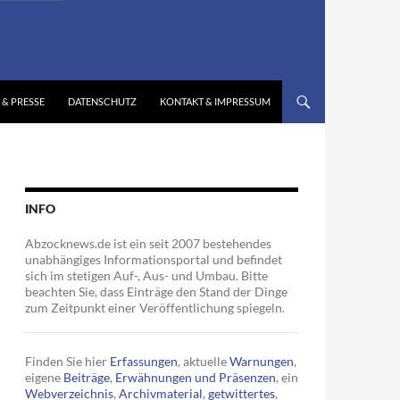
 & PRESSE
DATENSCHUTZ
KONTAKT & IMPRESSUM
INFO
Abzocknews.de ist ein seit 2007 bestehendes
unabhängiges Informationsportal und befindet
sich im stetigen Auf-, Aus- und Umbau. Bitte
beachten Sie, dass Einträge den Stand der Dinge
zum Zeitpunkt einer Veröffentlichung spiegeln.
Finden Sie hier
Erfassungen
, aktuelle
Warnungen
,
eigene
Beiträge
,
Erwähnungen und Präsenzen
, ein
Webverzeichnis
,
Archivmaterial
,
getwittertes
,