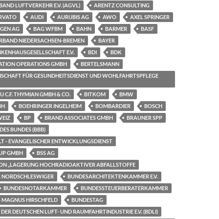
AND LUFTVERKEHR E.V. (AGVL)
ARENTZ CONSULTING
RVATO
AUDI
AURUBIS AG
AWO
AXEL SPRINGER
NGEN AG
BAG WFBM
BAHN
BARMER
BASF
RBAND NIEDERSACHSEN-BREMEN
BAYER
KENHAUSGESELLSCHAFT E.V.
BDI
BDK
ATION OPERATIONS GMBH
BERTELSMANN
SCHAFT FÜR GESUNDHEITSDIENST UND WOHLFAHRTSPFLEGE
 C.F. THYMIAN GMBH & CO.
BITKOM
BMW
BH
BOEHRINGER INGELHEIM
BOMBARDIER
BOSCH
WEIZ
BP
BRAND ASSOCIATES GMBH
BRAUNER SPP
ES BUNDES (BBB)
LT - EVANGELISCHER ENTWICKLUNGSDIENST
UP GMBH
BSS AG
ON „LAGERUNG HOCHRADIOAKTIVER ABFALLSTOFFE
R NORDSCHLESWIGER
BUNDESARCHITEKTENKAMMER E.V.
BUNDESNOTARKAMMER
BUNDESSTEUERBERATERKAMMER
 MAGNUS HIRSCHFELD
BUNDESTAG
ER DEUTSCHEN LUFT- UND RAUMFAHRTINDUSTRIE E.V. (BDLI)