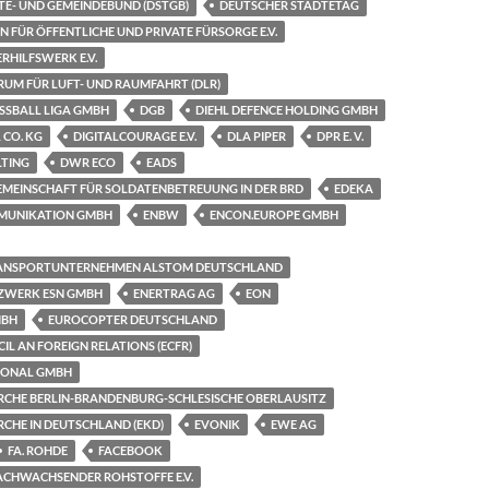
TE- UND GEMEINDEBUND (DSTGB)
DEUTSCHER STÄDTETAG
N FÜR ÖFFENTLICHE UND PRIVATE FÜRSORGE E.V.
RHILFSWERK E.V.
UM FÜR LUFT- UND RAUMFAHRT (DLR)
SSBALL LIGA GMBH
DGB
DIEHL DEFENCE HOLDING GMBH
 CO. KG
DIGITALCOURAGE E.V.
DLA PIPER
DPR E. V.
LTING
DWR ECO
EADS
GEMEINSCHAFT FÜR SOLDATENBETREUUNG IN DER BRD
EDEKA
MUNIKATION GMBH
ENBW
ENCON.EUROPE GMBH
TRANSPORTUNTERNEHMEN ALSTOM DEUTSCHLAND
ZWERK ESN GMBH
ENERTRAG AG
EON
MBH
EUROCOPTER DEUTSCHLAND
L AN FOREIGN RELATIONS (ECFR)
IONAL GMBH
IRCHE BERLIN-BRANDENBURG-SCHLESISCHE OBERLAUSITZ
RCHE IN DEUTSCHLAND (EKD)
EVONIK
EWE AG
FA. ROHDE
FACEBOOK
CHWACHSENDER ROHSTOFFE E.V.