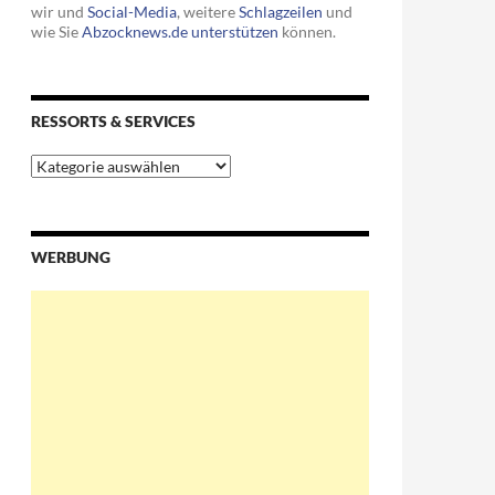
wir und
Social-Media
, weitere
Schlagzeilen
und
wie Sie
Abzocknews.de unterstützen
können.
RESSORTS & SERVICES
Ressorts
&
Services
 Fraktionen in den Bundestag gelangten
WERBUNG