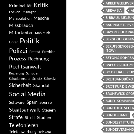
ARBEITGEBERVERB
Kritik
Kriminalität
AREVA S.A.
A
Locken
Manager
Masche
B. BRAUN MELSU
Manipulation
Missbrauch
BAUINDUSTRIEVE
Mitarbeiter
BAYERISCHE KRAN
Mobilfunk
Politik
BERGHOF FOUND
Opfer
BERUFSGENOSSEN
Polizei
(BGW)
Protest
Provider
Prozess
Rechnung
BETON & ROHRBAU
BNPO BERLIN GM
Rechtsanwalt
BOTSCHAFT SCH
Schaden
Regierung
Schadenersatz
Schutz
Schweiz
BREITBANDBÜRO D
Sicherheit
Skandal
BROT FÜR DIE WE
Social Media
BRUNSWICK GRO
BUND -KOMMISSI
Spam
Software
Sperre
BUND DEUTSCHE
Staatsanwalt
Steuern
BUNDESBANK
Strafe
Studien
Streit
BUNDESSTIFTUNG
Telefonieren
BUNDESVERBAND D
Telefonwerbung
Telekom