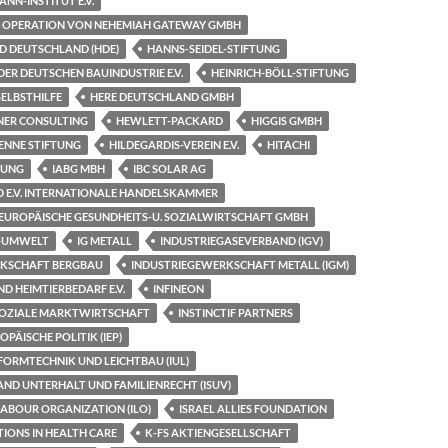
NN-INSTITUT E.V.
 OPERATION VON NEHEMIAH GATEWAY GMBH
 DEUTSCHLAND (HDE)
HANNS-SEIDEL-STIFTUNG
R DEUTSCHEN BAUINDUSTRIE E.V.
HEINRICH-BÖLL-STIFTUNG
 SELBSTHILFE
HERE DEUTSCHLAND GMBH
NER CONSULTING
HEWLETT-PACKARD
HIGGIS GMBH
ENNE STIFTUNG
HILDEGARDIS-VEREIN E.V.
HITACHI
TUNG
IABG MBH
IBC SOLAR AG
D E.V. INTERNATIONALE HANDELSKAMMER
F. EUROPÄISCHE GESUNDHEITS-U. SOZIALWIRTSCHAFT GMBH
R-UMWELT
IG METALL
INDUSTRIEGASEVERBAND (IGV)
RKSCHAFT BERGBAU
INDUSTRIEGEWERKSCHAFT METALL (IGM)
D HEIMTIERBEDARF E.V.
INFINEON
 SOZIALE MARKTWIRTSCHAFT
INSTINCTIF PARTNERS
OPÄISCHE POLITIK (IEP)
FORMTECHNIK UND LEICHTBAU (IUL)
ND UNTERHALT UND FAMILIENRECHT (ISUV)
ABOUR ORGANIZATION (ILO)
ISRAEL ALLIES FOUNDATION
TIONS IN HEALTH CARE
K-FS AKTIENGESELLSCHAFT