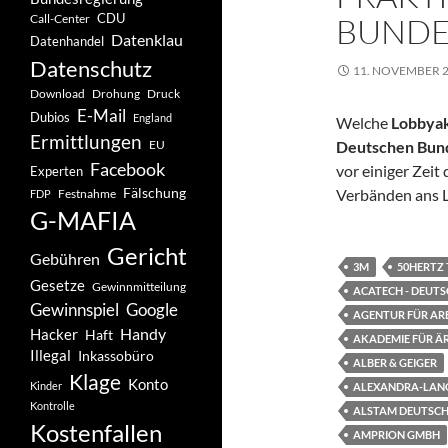
CDU
BUNDE
Call-Center
Datenklau
Datenhandel
Datenschutz
11. NOVEMBER 
Drohung
Download
Druck
E-Mail
Dubios
England
Welche
Lobbya
Ermittlungen
EU
Deutschen Bun
Facebook
vor einiger Zei
Experten
Fälschung
Verbänden ans L
Festnahme
FDP
G-MAFIA
Gericht
Gebühren
3M
50HERTZ
Gesetze
Gewinnmitteilung
ACATECH - DEUT
Gewinnspiel
Google
AGENTUR FÜR AR
Handy
Hacker
Haft
AKADEMIE FÜR Ä
Illegal
Inkassobüro
ALBER & GEIGER
Klage
Konto
Kinder
ALEXANDRA-LAN
Kontrolle
ALSTAM DEUTSC
Kostenfallen
AMPRION GMBH