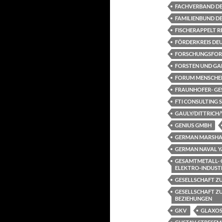
FACHVERBAND DEU
FAMILIENBUND DE
FISCHERAPPELT 
FÖRDERKREIS DEUT
FORSCHUNGSFORU
FORSTEN UND GA
FORUM MENSCHEN
FRAUNHOFER- GE
FTI CONSULTING 
GAULY/DITTRICH/
GENIUS GMBH
GERMAN MARSHAL
GERMAN NAVAL Y
GESAMTMETALL- 
ELEKTRO-INDUSTRI
GESELLSCHAFT ZU
GESELLSCHAFT Z
BEZIEHUNGEN
GKV
GLAXOS