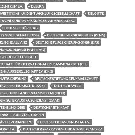
 ZENTRUM E.V.
DEBEKA
INVESTITIONS- UND ENTWICKLUNGSGESELLSCHAFT
DELOITTE
HE WOHLFAHRTSVERBAND GESAMTVERBAND E.V.
DEUTSCHE BÖRSE AG
ES GESELLSCHAFT (DDG)
DEUTSCHE ENERGIEAGENTUR (DENA)
ELISCHE ALLIANZ
DEUTSCHE FLUGSICHERUNG GMBH (DFS)
HUNGSGEMEINSCHAFT (DFG)
GISCHE GESELLSCHAFT
SCHAFT FÜR INTERNATIONALE ZUSAMMENARBEIT (GIZ)
NHAUSGESELLSCHAFT E.V. (DKG)
NVERSICHERUNG
DEUTSCHE STIFTUNG DENKMALSCHUTZ
UNG FÜR CHRONISCH KRANKE
DEUTSCHE WELLE
STRIE- UND HANDELSKAMMERTAG (DIFIK)
EMISCHER AUSTAUSCHDIENST (DAAD)
TENBUND (DBB)
DEUTSCHER ETHIKRAT
ENRAT - LOBBY DER FRAUEN
ÄRZTEVERBAND E.V.
DEUTSCHER LANDKREISTAG E.V.
ERAT E.V.
DEUTSCHER SPARKASSEN- UND GIROVERBAND E.V.