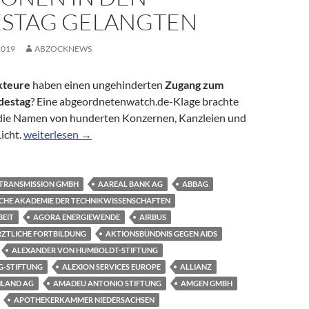
STAG GELANGTEN
2019
ABZOCKNEWS
kteure
haben einen ungehinderten
Zugang zum
destag
? Eine abgeordnetenwatch.de-Klage brachte
t die Namen von hunderten Konzernen, Kanzleien und
Hinter verschlossenen Türen: Welche Lobbyakteure über die
icht.
weiterlesen
→
 TRANSMISSION GMBH
AAREAL BANK AG
ABBAG
SCHE AKADEMIE DER TECHNIKWISSENSCHAFTEN
BEIT
AGORA ENERGIEWENDE
AIRBUS
RZTLICHE FORTBILDUNG
AKTIONSBÜNDNIS GEGEN AIDS
ALEXANDER VON HUMBOLDT-STIFTUNG
G-STIFTUNG
ALEXION SERVICES EUROPE
ALLIANZ
HLAND AG
AMADEU ANTONIO STIFTUNG
AMGEN GMBH
APOTHEKERKAMMER NIEDERSACHSEN