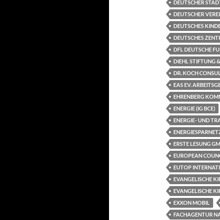
DEUTSCHER STÄD
DEUTSCHER VEREI
DEUTSCHES KINDE
DEUTSCHES ZENTR
DFL DEUTSCHE FU
DIEHL STIFTUNG &
DR. KOCH CONSU
EAS EV. ARBEITS
EHRENBERG KOM
ENERGIE (IG BCE)
ENERGIE- UND 
ENERGIESPARNET
ERSTE LESUNG G
EUROPEAN COUNCI
EUTOP INTERNAT
EVANGELISCHE K
EVANGELISCHE KI
EXXON MOBIL
FACHAGENTUR NA