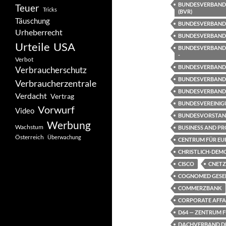
BUNDESVERBAND 
Teuer
Tricks
(BVR)
Täuschung
BUNDESVERBAND 
Urheberrecht
BUNDESVERBAND
Urteile
USA
BUNDESVERBAND
-
Verbot
BUNDESVERBAND 
Verbraucherschutz
BUNDESVERBAND 
Verbraucherzentrale
BUNDESVERBAND 
Verdacht
Vertrag
BUNDESVEREINIG
Vorwurf
Video
BUNDESVORSTAND
Werbung
Wachstum
BUSINESS AND PR
Österreich
Überwachung
CENTRUM FÜR EU
CHRISTLICH-DEM
CISCO
CNETZ 
COGNOMED GESEL
COMMERZBANK
CORPORATE AFFAI
D64 — ZENTRUM FÜ
DACHVERBAND DE