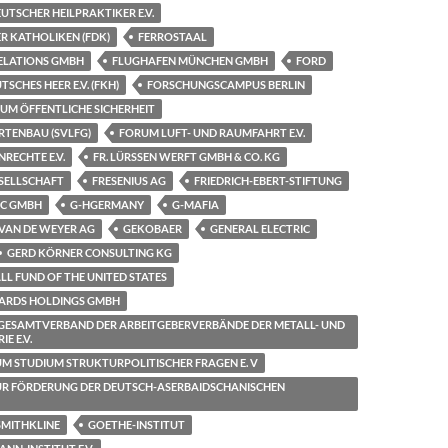
TSCHER HEILPRAKTIKER E.V.
R KATHOLIKEN (FDK)
FERROSTAAL
RELATIONS GMBH
FLUGHAFEN MÜNCHEN GMBH
FORD
SCHES HEER E.V. (FKH)
FORSCHUNGSCAMPUS BERLIN
M ÖFFENTLICHE SICHERHEIT
RTENBAU (SVLFG)
FORUM LUFT- UND RAUMFAHRT E.V.
RECHTE E.V.
FR. LÜRSSEN WERFT GMBH & CO. KG
SELLSCHAFT
FRESENIUS AG
FRIEDRICH-EBERT-STIFTUNG
SC GMBH
G-HGERMANY
G-MAFIA
VAN DE WEYER AG
GEKOBAER
GENERAL ELECTRIC
GERD KÖRNER CONSULTING KG
L FUND OF THE UNITED STATES
ARDS HOLDINGS GMBH
GESAMTVERBAND DER ARBEITGEBERVERBÄNDE DER METALL- UND
E E.V.
M STUDIUM STRUKTURPOLITISCHER FRAGEN E. V
UR FÖRDERUNG DER DEUTSCH-ASERBAIDSCHANISCHEN
MITHKLINE
GOETHE-INSTITUT