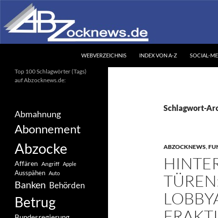
Zum
Inhalt
springen
Suchen
Abzocknews.de
WEBVERZEICHNIS
INDEX VON A-Z
SOCIAL-ME
Ihr unabhängiges
Top 100 Schlagwörter (Tags)
Informationsportal
auf Abzocknews.de:
Schlagwort-Ar
Abmahnung
Abonnement
Abzocke
ABZOCKNEWS
,
FU
HINTE
Affären
Angriff
Apple
Ausspähen
Auto
TÜREN
Banken
Behörden
LOBBY
Betrug
FRAKT
Bundesregierung