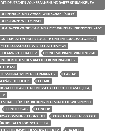
DER DEUTSCHEN VOLKSBANKEN UND RAIFFEISENBANKEN E.V.
DER ENERGIE- UND WASSERWIRTSCHAFT (BDEW)
 DER GRÜNEN WIRTSCHAFT
 DEUTSCHER WOHNUNGS- UND IMMOBILIENUNTERNEHMEN - GDW
GÜTERKRAFTVERKEHR LOGISTIK UND ENTSORGUNG E.V. (BGL)
MITTELSTÄNDISCHE WIRTSCHAFT (BVMW)
SOLARWIRTSCHAFT E.V.
BUNDESVERBAND WINDENERGIE
UNG DER DEUTSCHEN ARBEITGEBERVERBÄNDE E.V.
 DER ASJ
OFESSIONAL WOMEN - GERMANY E.V.
CARITAS
ROPÄISCHE POLITIK
CHEMIE
OKRATISCHE ARBEITNEHMERSCHAFT DEUTSCHLANDS (CDA)
E.V.
LSCHAFT FÜR FORTBILDUNG IM GESUNDHEITSWESEN MBH
CONCILIUS AG
CONDOR
RS & COMMUNICATIONS - JTI
CURRENTA GMBH & CO. OHG
R DIGITALEN FORTSCHRITT E.V.
UTSCHER IMMOBILIENVERWALTER E.V.
DAIMLER