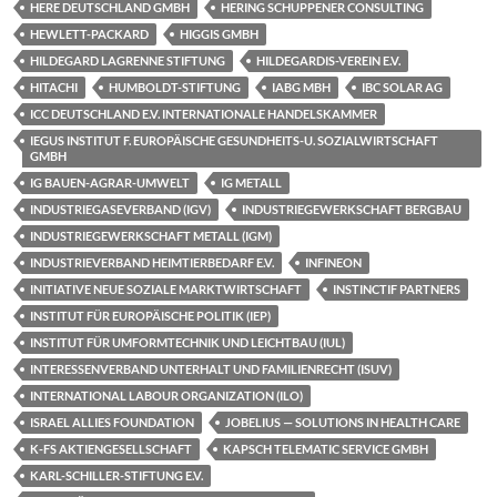
HERE DEUTSCHLAND GMBH
HERING SCHUPPENER CONSULTING
HEWLETT-PACKARD
HIGGIS GMBH
HILDEGARD LAGRENNE STIFTUNG
HILDEGARDIS-VEREIN E.V.
HITACHI
HUMBOLDT-STIFTUNG
IABG MBH
IBC SOLAR AG
ICC DEUTSCHLAND E.V. INTERNATIONALE HANDELSKAMMER
IEGUS INSTITUT F. EUROPÄISCHE GESUNDHEITS-U. SOZIALWIRTSCHAFT
GMBH
IG BAUEN-AGRAR-UMWELT
IG METALL
INDUSTRIEGASEVERBAND (IGV)
INDUSTRIEGEWERKSCHAFT BERGBAU
INDUSTRIEGEWERKSCHAFT METALL (IGM)
INDUSTRIEVERBAND HEIMTIERBEDARF E.V.
INFINEON
INITIATIVE NEUE SOZIALE MARKTWIRTSCHAFT
INSTINCTIF PARTNERS
INSTITUT FÜR EUROPÄISCHE POLITIK (IEP)
INSTITUT FÜR UMFORMTECHNIK UND LEICHTBAU (IUL)
INTERESSENVERBAND UNTERHALT UND FAMILIENRECHT (ISUV)
INTERNATIONAL LABOUR ORGANIZATION (ILO)
ISRAEL ALLIES FOUNDATION
JOBELIUS — SOLUTIONS IN HEALTH CARE
K-FS AKTIENGESELLSCHAFT
KAPSCH TELEMATIC SERVICE GMBH
KARL-SCHILLER-STIFTUNG E.V.