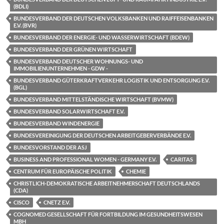
(BDLI)
BUNDESVERBAND DER DEUTSCHEN VOLKSBANKEN UND RAIFFEISENBANKEN
E.V. (BVR)
BUNDESVERBAND DER ENERGIE- UND WASSERWIRTSCHAFT (BDEW)
BUNDESVERBAND DER GRÜNEN WIRTSCHAFT
BUNDESVERBAND DEUTSCHER WOHNUNGS- UND
IMMOBILIENUNTERNEHMEN - GDW -
BUNDESVERBAND GÜTERKRAFTVERKEHR LOGISTIK UND ENTSORGUNG E.V.
(BGL)
BUNDESVERBAND MITTELSTÄNDISCHE WIRTSCHAFT (BVMW)
BUNDESVERBAND SOLARWIRTSCHAFT E.V.
BUNDESVERBAND WINDENERGIE
BUNDESVEREINIGUNG DER DEUTSCHEN ARBEITGEBERVERBÄNDE E.V.
BUNDESVORSTAND DER ASJ
BUSINESS AND PROFESSIONAL WOMEN - GERMANY E.V.
CARITAS
CENTRUM FÜR EUROPÄISCHE POLITIK
CHEMIE
CHRISTLICH-DEMOKRATISCHE ARBEITNEHMERSCHAFT DEUTSCHLANDS
(CDA)
CISCO
CNETZ E.V.
COGNOMED GESELLSCHAFT FÜR FORTBILDUNG IM GESUNDHEITSWESEN
MBH