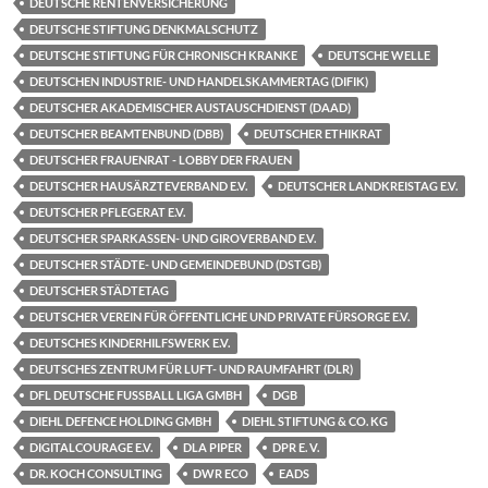
DEUTSCHE RENTENVERSICHERUNG
DEUTSCHE STIFTUNG DENKMALSCHUTZ
DEUTSCHE STIFTUNG FÜR CHRONISCH KRANKE
DEUTSCHE WELLE
DEUTSCHEN INDUSTRIE- UND HANDELSKAMMERTAG (DIFIK)
DEUTSCHER AKADEMISCHER AUSTAUSCHDIENST (DAAD)
DEUTSCHER BEAMTENBUND (DBB)
DEUTSCHER ETHIKRAT
DEUTSCHER FRAUENRAT - LOBBY DER FRAUEN
DEUTSCHER HAUSÄRZTEVERBAND E.V.
DEUTSCHER LANDKREISTAG E.V.
DEUTSCHER PFLEGERAT E.V.
DEUTSCHER SPARKASSEN- UND GIROVERBAND E.V.
DEUTSCHER STÄDTE- UND GEMEINDEBUND (DSTGB)
DEUTSCHER STÄDTETAG
DEUTSCHER VEREIN FÜR ÖFFENTLICHE UND PRIVATE FÜRSORGE E.V.
DEUTSCHES KINDERHILFSWERK E.V.
DEUTSCHES ZENTRUM FÜR LUFT- UND RAUMFAHRT (DLR)
DFL DEUTSCHE FUSSBALL LIGA GMBH
DGB
DIEHL DEFENCE HOLDING GMBH
DIEHL STIFTUNG & CO. KG
DIGITALCOURAGE E.V.
DLA PIPER
DPR E. V.
DR. KOCH CONSULTING
DWR ECO
EADS