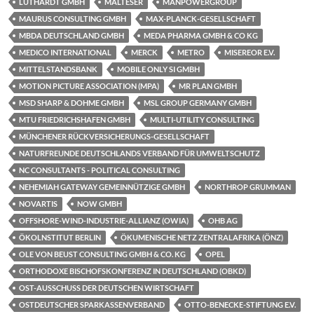
LUTHARDT GMBH
MALTESER
MANPOWERGROUP
MAURUS CONSULTING GMBH
MAX-PLANCK-GESELLSCHAFT
MBDA DEUTSCHLAND GMBH
MEDA PHARMA GMBH & CO KG
MEDICO INTERNATIONAL
MERCK
METRO
MISEREOR E.V.
MITTELSTANDSBANK
MOBILE ONLY SI GMBH
MOTION PICTURE ASSOCIATION (MPA)
MR PLAN GMBH
MSD SHARP & DOHME GMBH
MSL GROUP GERMANY GMBH
MTU FRIEDRICHSHAFEN GMBH
MULTI-UTILITY CONSULTING
MÜNCHENER RÜCKVERSICHERUNGS-GESELLSCHAFT
NATURFREUNDE DEUTSCHLANDS VERBAND FÜR UMWELTSCHUTZ
NC CONSULTANTS - POLITICAL CONSULTING
NEHEMIAH GATEWAY GEMEINNÜTZIGE GMBH
NORTHROP GRUMMAN
NOVARTIS
NOW GMBH
OFFSHORE-WIND-INDUSTRIE-ALLIANZ (OWIA)
OHB AG
ÖKOLNSTITUT BERLIN
ÖKUMENISCHE NETZ ZENTRALAFRIKA (ÖNZ)
OLE VON BEUST CONSULTING GMBH & CO. KG
OPEL
ORTHODOXE BISCHOFSKONFERENZ IN DEUTSCHLAND (OBKD)
OST-AUSSCHUSS DER DEUTSCHEN WIRTSCHAFT
OSTDEUTSCHER SPARKASSENVERBAND
OTTO-BENECKE-STIFTUNG E.V.