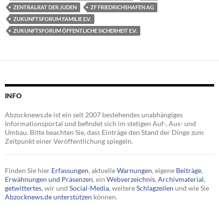
ZENTRALRAT DER JUDEN
ZF FRIEDRICHSHAFEN AG
ZUKUNFTSFORUM FAMILIE E.V.
ZUKUNFTSFORUM ÖFFENTLICHE SICHERHEIT E.V.
INFO
Abzocknews.de ist ein seit 2007 bestehendes unabhängiges
Informationsportal und befindet sich im stetigen Auf-, Aus- und
Umbau. Bitte beachten Sie, dass Einträge den Stand der Dinge zum
Zeitpunkt einer Veröffentlichung spiegeln.
Finden Sie hier
Erfassungen
, aktuelle
Warnungen
, eigene
Beiträge
,
Erwähnungen und Präsenzen
, ein
Webverzeichnis
,
Archivmaterial
,
getwittertes
, wir und
Social-Media
, weitere
Schlagzeilen
und wie Sie
Abzocknews.de unterstützen
können.