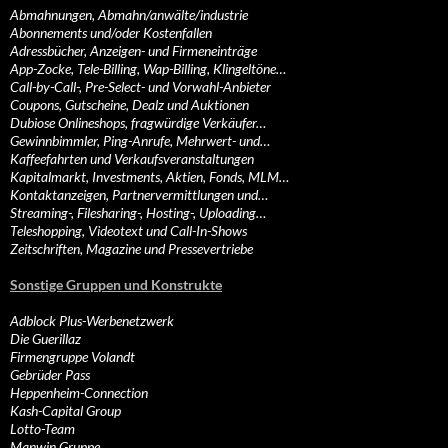
Abmahnungen, Abmahn/anwälte/industrie
Abonnements und/oder Kostenfallen
Adressbücher, Anzeigen- und Firmeneinträge
App-Zocke, Tele-Billing, Wap-Billing, Klingeltöne…
Call-by-Call-, Pre-Select- und Vorwahl-Anbieter
Coupons, Gutscheine, Dealz und Auktionen
Dubiose Onlineshops, fragwürdige Verkäufer…
Gewinnbimmler, Ping-Anrufe, Mehrwert- und…
Kaffeefahrten und Verkaufsveranstaltungen
Kapitalmarkt, Investments, Aktien, Fonds, MLM…
Kontaktanzeigen, Partnervermittlungen und…
Streaming-, Filesharing-, Hosting-, Uploading…
Teleshopping, Videotext und Call-In-Shows
Zeitschriften, Magazine und Pressevertriebe
Sonstige Gruppen und Konstrukte
Adblock Plus-Werbenetzwerk
Die Guerillaz
Firmengruppe Volandt
Gebrüder Pass
Heppenheim-Connection
Kash-Capital Group
Lotto-Team
Manwin Gruppe