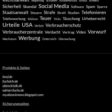
Schaden
Regierung
Schadenersatz
Schutz
Schweiz
Social Media
Sicherheit
Skandal
Spam
Software
Sperre
Staatsanwalt
Telefonieren
Strafe
Studien
Steuern
Streit
Teuer
Urheberrecht
Täuschung
Telefonwerbung
Telekom
Tricks
Urteile
USA
Verbraucherschutz
Verbot
Vorwurf
Verbraucherzentrale
Verdacht
Video
Vertrag
Werbung
Wachstum
Österreich
Überwachung
Projekte & Seiten
bncf.de
fuchsich.de
abzocktalk.de
adrian-fuchs.de
myabzocknews.blogspot.com
Sicherungsseiten