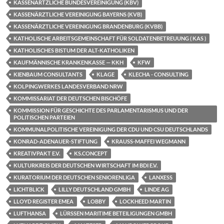
KASSENÄRTZLICHE BUNDESVEREINIGUNG (KBV)
KASSENÄRZTLICHE VEREINIGUNG BAYERNS (KVB)
KASSENÄRZTLICHE VEREINIGUNG BRANDENBURG (KVBB)
KATHOLISCHE ARBEITSGEMEINSCHAFT FÜR SOLDATENBETREUUNG ( KAS )
KATHOLISCHES BISTUM DER ALT-KATHOLIKEN
KAUFMÄNNISCHE KRANKENKASSE — KKH
KFW
KIENBAUM CONSULTANTS
KLAGE
KLECHA - CONSULTING
KOLPINGWERKES LANDESVERBAND NRW
KOMMISSARIAT DER DEUTSCHEN BISCHÖFE
KOMMISSION FÜR GESCHICHTE DES PARLAMENTARISMUS UND DER
POLITISCHEN PARTEIEN
KOMMUNALPOLITISCHE VEREINIGUNG DER CDU UND CSU DEUTSCHLANDS
KONRAD-ADENAUER-STIFTUNG
KRAUSS-MAFFEI WEGMANN
KREATIVPAKT E.V.
KS.CONCEPT
KULTURKREIS DER DEUTSCHEN WIRTSCHAFT IM BDI E.V.
KURATORIUM DER DEUTSCHEN SENIORENLIGA
LANXESS
LICHTBLICK
LILLY DEUTSCHLAND GMBH
LINDE AG
LLOYD REGISTER EMEA
LOBBY
LOCKHEED MARTIN
LUFTHANSA
LÜRSSEN MARITIME BETEILIGUNGEN GMBH