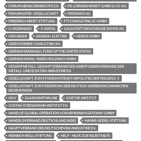
FORUM MENSCHENRECHTE E.V.
FR. LÜRSSEN WERFT GMBH & CO. KG
FRAUNHOFER- GESELLSCHAFT
FRESENIUS AG
FRIEDRICH-EBERT-STIFTUNG
FTI CONSULTING SC GMBH
G-HGERMANY
G-MAFIA
GAULY/DITTRICH/VAN DE WEYER AG
GEKOBAER
GENERAL ELECTRIC
GENIUS GMBH
GERD KÖRNER CONSULTING KG
GERMAN MARSHALL FUND OF THE UNITED STATES
GERMAN NAVAL YARDS HOLDINGS GMBH
GESAMTMETALL- GESAMTVERBAND DER ARBEITGEBERVERBÄNDE DER
METALL- UND ELEKTRO-INDUSTRIE E.V.
GESELLSCHAFT ZUM STUDIUM STRUKTURPOLITISCHER FRAGEN E. V
GESELLSCHAFT ZUR FÖRDERUNG DER DEUTSCH-ASERBAIDSCHANISCHEN
BEZIEHUNGEN
GKV
GLAXOSMITHKLINE
GOETHE-INSTITUT
GUSTAV-STRESEMANN-INSTITUT E.V.
HAND OF GLOBAL OPERATION VON NEHEMIAH GATEWAY GMBH
HANDELSVERBAND DEUTSCHLAND (HDE)
HANNS-SEIDEL-STIFTUNG
HAUPTVERBAND DER DEUTSCHEN BAUINDUSTRIE E.V.
HEINRICH-BÖLL-STIFTUNG
HELP - HILFE ZUR SELBSTHILFE