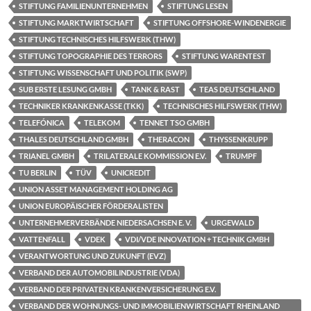
STIFTUNG FAMILIENUNTERNEHMEN
STIFTUNG LESEN
STIFTUNG MARKTWIRTSCHAFT
STIFTUNG OFFSHORE-WINDENERGIE
STIFTUNG TECHNISCHES HILFSWERK (THW)
STIFTUNG TOPOGRAPHIE DES TERRORS
STIFTUNG WARENTEST
STIFTUNG WISSENSCHAFT UND POLITIK (SWP)
SUB ERSTE LESUNG GMBH
TANK & RAST
TEAS DEUTSCHLAND
TECHNIKER KRANKENKASSE (TKK)
TECHNISCHES HILFSWERK (THW)
TELEFÓNICA
TELEKOM
TENNET TSO GMBH
THALES DEUTSCHLAND GMBH
THERACON
THYSSENKRUPP
TRIANEL GMBH
TRILATERALE KOMMISSION E.V.
TRUMPF
TU BERLIN
TÜV
UNICREDIT
UNION ASSET MANAGEMENT HOLDING AG
UNION EUROPÄISCHER FÖRDERALISTEN
UNTERNEHMERVERBÄNDE NIEDERSACHSEN E. V.
URGEWALD
VATTENFALL
VDEK
VDI/VDE INNOVATION + TECHNIK GMBH
VERANTWORTUNG UND ZUKUNFT (EVZ)
VERBAND DER AUTOMOBILINDUSTRIE (VDA)
VERBAND DER PRIVATEN KRANKENVERSICHERUNG E.V.
VERBAND DER WOHNUNGS- UND IMMOBILIENWIRTSCHAFT RHEINLAND