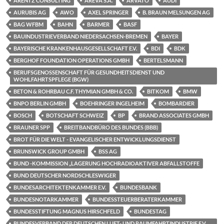
ARENTZ CONSULTING
AREVA S.A.
ARVATO
AUDI
AURUBIS AG
AWO
AXEL SPRINGER
B. BRAUN MELSUNGEN AG
BAG WFBM
BAHN
BARMER
BASF
BAUINDUSTRIEVERBAND NIEDERSACHSEN-BREMEN
BAYER
BAYERISCHE KRANKENHAUSGESELLSCHAFT E.V.
BDI
BDK
BERGHOF FOUNDATION OPERATIONS GMBH
BERTELSMANN
BERUFSGENOSSENSCHAFT FÜR GESUNDHEITSDIENST UND
WOHLFAHRTSPFLEGE (BGW)
BETON & ROHRBAU C.F. THYMIAN GMBH & CO.
BITKOM
BMW
BNPO BERLIN GMBH
BOEHRINGER INGELHEIM
BOMBARDIER
BOSCH
BOTSCHAFT SCHWEIZ
BP
BRAND ASSOCIATES GMBH
BRAUNER SPP
BREITBANDBÜRO DES BUNDES (BBB)
BROT FÜR DIE WELT - EVANGELISCHER ENTWICKLUNGSDIENST
BRUNSWICK GROUP GMBH
BSS AG
BUND -KOMMISSION „LAGERUNG HOCHRADIOAKTIVER ABFALLSTOFFE
BUND DEUTSCHER NORDSCHLESWIGER
BUNDESARCHITEKTENKAMMER E.V.
BUNDESBANK
BUNDESNOTARKAMMER
BUNDESSTEUERBERATERKAMMER
BUNDESSTIFTUNG MAGNUS HIRSCHFELD
BUNDESTAG
BUNDESVERBAND DER DEUTSCHEN LUFT- UND RAUMFAHRTINDUSTRIE E.V.