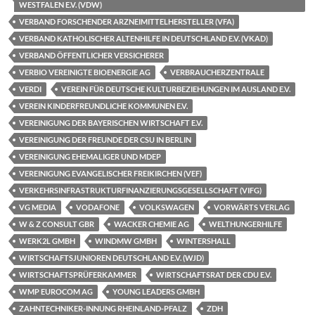
WESTFALEN E.V. (VDW)
VERBAND FORSCHENDER ARZNEIMITTELHERSTELLER (VFA)
VERBAND KATHOLISCHER ALTENHILFE IN DEUTSCHLAND E.V. (VKAD)
VERBAND ÖFFENTLICHER VERSICHERER
VERBIO VEREINIGTE BIOENERGIE AG
VERBRAUCHERZENTRALE
VERDI
VEREIN FÜR DEUTSCHE KULTURBEZIEHUNGEN IM AUSLAND E.V.
VEREIN KINDERFREUNDLICHE KOMMUNEN E.V.
VEREINIGUNG DER BAYERISCHEN WIRTSCHAFT E.V.
VEREINIGUNG DER FREUNDE DER CSU IN BERLIN
VEREINIGUNG EHEMALIGER UND MDEP
VEREINIGUNG EVANGELISCHER FREIKIRCHEN (VEF)
VERKEHRSINFRASTRUKTURFINANZIERUNGSGESELLSCHAFT (VIFG)
VG MEDIA
VODAFONE
VOLKSWAGEN
VORWÄRTS VERLAG
W & Z CONSULT GBR
WACKER CHEMIE AG
WELTHUNGERHILFE
WERK2L GMBH
WINDMW GMBH
WINTERSHALL
WIRTSCHAFTSJUNIOREN DEUTSCHLAND E.V. (WJD)
WIRTSCHAFTSPRÜFERKAMMER
WIRTSCHAFTSRAT DER CDU E.V.
WMP EUROCOM AG
YOUNG LEADERS GMBH
ZAHNTECHNIKER-INNUNG RHEINLAND-PFALZ
ZDH