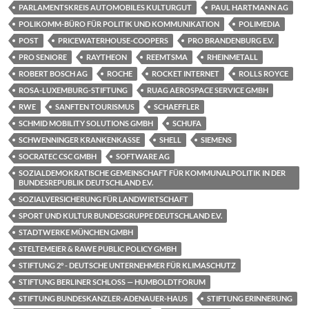
PARLAMENTSKREIS AUTOMOBILES KULTURGUT
PAUL HARTMANN AG
POLIKOMM-BÜRO FÜR POLITIK UND KOMMUNIKATION
POLIMEDIA
POST
PRICEWATERHOUSE-COOPERS
PRO BRANDENBURG E.V.
PRO SENIORE
RAYTHEON
REEMTSMA
RHEINMETALL
ROBERT BOSCH AG
ROCHE
ROCKET INTERNET
ROLLS ROYCE
ROSA-LUXEMBURG-STIFTUNG
RUAG AEROSPACE SERVICE GMBH
RWE
SANFTEN TOURISMUS
SCHAEFFLER
SCHMID MOBILITY SOLUTIONS GMBH
SCHUFA
SCHWENNINGER KRANKENKASSE
SHELL
SIEMENS
SOCRATEC CSC GMBH
SOFTWARE AG
SOZIALDEMOKRATISCHE GEMEINSCHAFT FÜR KOMMUNALPOLITIK IN DER
BUNDESREPUBLIK DEUTSCHLAND E.V.
SOZIALVERSICHERUNG FÜR LANDWIRTSCHAFT
SPORT UND KULTUR BUNDESGRUPPE DEUTSCHLAND E.V.
STADTWERKE MÜNCHEN GMBH
STELTEMEIER & RAWE PUBLIC POLICY GMBH
STIFTUNG 2° - DEUTSCHE UNTERNEHMER FÜR KLIMASCHUTZ
STIFTUNG BERLINER SCHLOSS — HUMBOLDTFORUM
STIFTUNG BUNDESKANZLER-ADENAUER-HAUS
STIFTUNG ERINNERUNG