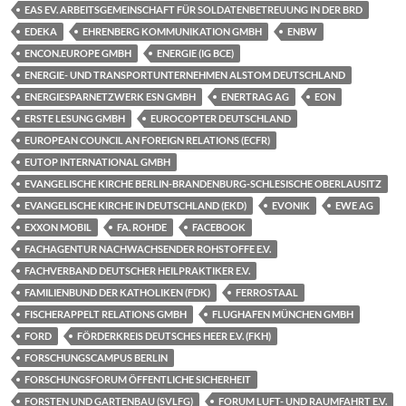
EAS EV. ARBEITSGEMEINSCHAFT FÜR SOLDATENBETREUUNG IN DER BRD
EDEKA
EHRENBERG KOMMUNIKATION GMBH
ENBW
ENCON.EUROPE GMBH
ENERGIE (IG BCE)
ENERGIE- UND TRANSPORTUNTERNEHMEN ALSTOM DEUTSCHLAND
ENERGIESPARNETZWERK ESN GMBH
ENERTRAG AG
EON
ERSTE LESUNG GMBH
EUROCOPTER DEUTSCHLAND
EUROPEAN COUNCIL AN FOREIGN RELATIONS (ECFR)
EUTOP INTERNATIONAL GMBH
EVANGELISCHE KIRCHE BERLIN-BRANDENBURG-SCHLESISCHE OBERLAUSITZ
EVANGELISCHE KIRCHE IN DEUTSCHLAND (EKD)
EVONIK
EWE AG
EXXON MOBIL
FA. ROHDE
FACEBOOK
FACHAGENTUR NACHWACHSENDER ROHSTOFFE E.V.
FACHVERBAND DEUTSCHER HEILPRAKTIKER E.V.
FAMILIENBUND DER KATHOLIKEN (FDK)
FERROSTAAL
FISCHERAPPELT RELATIONS GMBH
FLUGHAFEN MÜNCHEN GMBH
FORD
FÖRDERKREIS DEUTSCHES HEER E.V. (FKH)
FORSCHUNGSCAMPUS BERLIN
FORSCHUNGSFORUM ÖFFENTLICHE SICHERHEIT
FORSTEN UND GARTENBAU (SVLFG)
FORUM LUFT- UND RAUMFAHRT E.V.