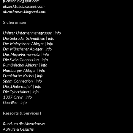
fuchsich.blogspot.com
abzocktalk.blogspot.com
abzocknews.blogspot.com
Sicherungen
Unister-Unternehmensgruppe
|
info
Die Gebrüder Schmidtlein
|
info
Der Malaysische Ableger
|
info
Der Münchener Ableger
|
info
Das Mega-Firmennetz
|
info
Die Swiss-Connection
|
info
Rumänischer Ableger
|
info
Hamburger Ableger
|
info
Frankfurter Kreisel
|
info
Spam-Connection
|
info
Die „Dialermafia“
|
info
Die Cybertainer
|
info
1337-Crew
|
info
Guerillaz
|
info
Ressorts & Services I
Rund um die Abzocknews
Aufrufe & Gesuche