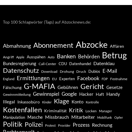
Top 100 Schlagwörter (Tags) auf Abzocknews.de:
Abzocke
Abonnement
Abmahnung
Affären
Betrug
Banken
Behörden
Ausspähen
Angriff
Apple
Auto
Datenklau
Bundesregierung
CDU
Datenhandel
Call-Center
Datenschutz
E-Mail
Dubios
Drohung
Download
Druck
Ermittlungen
Facebook
Experten
EU
Festnahme
England
FDP
G-MAFIA
Gericht
Gebühren
Gesetze
Fälschung
Gewinnspiel
Google
Handy
Hacker
Haft
Gewinnmitteilung
Klage
Konto
Illegal
Inkassobüro
Kinder
Kontrolle
Kostenfallen
Kritik
Kriminalität
Locken
Manager
Missbrauch
Mitarbeiter
Masche
Manipulation
Mobilfunk
Opfer
Politik
Polizei
Prozess
Rechnung
Protest
Provider
Rechtsanwalt