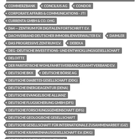
COMMERZBANK
CONCILIUS AG
CONDOR
CORPORATE AFFAIRS & COMMUNICATIONS - JTI
CURRENTA GMBH & CO. OHG
D64 — ZENTRUM FÜR DIGITALEN FORTSCHRITT E.V.
DACHVERBAND DEUTSCHER IMMOBILIENVERWALTER E.V.
DAIMLER
DAS PROGRESSIVE ZENTRUM E.V.
DEBEKA
DEG -DEUTSCHE INVESTITIONS- UND ENTWICKLUNGSGESELLSCHAFT
DELOITTE
DER PARITÄTISCHE WOHLFAHRTSVERBAND GESAMTVERBAND E.V.
DEUTSCHE BKK
DEUTSCHE BÖRSE AG
DEUTSCHE DIABETES GESELLSCHAFT (DDG)
DEUTSCHE ENERGIEAGENTUR (DENA)
DEUTSCHE EVANGELISCHE ALLIANZ
DEUTSCHE FLUGSICHERUNG GMBH (DFS)
DEUTSCHE FORSCHUNGSGEMEINSCHAFT (DFG)
DEUTSCHE GEOLOGISCHE GESELLSCHAFT
DEUTSCHE GESELLSCHAFT FÜR INTERNATIONALE ZUSAMMENARBEIT (GIZ)
DEUTSCHE KRANKENHAUSGESELLSCHAFT E.V. (DKG)