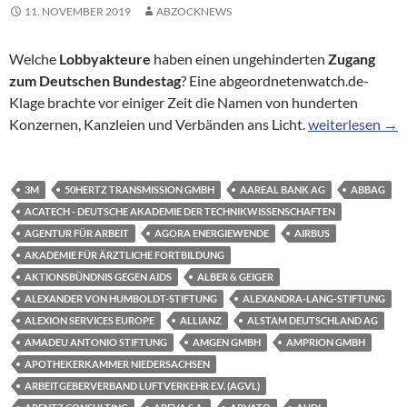
11. NOVEMBER 2019
ABZOCKNEWS
Welche
Lobbyakteure
haben einen ungehinderten
Zugang
zum Deutschen Bundestag
? Eine abgeordnetenwatch.de-
Klage brachte vor einiger Zeit die Namen von hunderten
Hinter verschlo
Konzernen, Kanzleien und Verbänden ans Licht.
weiterlesen
→
3M
50HERTZ TRANSMISSION GMBH
AAREAL BANK AG
ABBAG
ACATECH - DEUTSCHE AKADEMIE DER TECHNIKWISSENSCHAFTEN
AGENTUR FÜR ARBEIT
AGORA ENERGIEWENDE
AIRBUS
AKADEMIE FÜR ÄRZTLICHE FORTBILDUNG
AKTIONSBÜNDNIS GEGEN AIDS
ALBER & GEIGER
ALEXANDER VON HUMBOLDT-STIFTUNG
ALEXANDRA-LANG-STIFTUNG
ALEXION SERVICES EUROPE
ALLIANZ
ALSTAM DEUTSCHLAND AG
AMADEU ANTONIO STIFTUNG
AMGEN GMBH
AMPRION GMBH
APOTHEKERKAMMER NIEDERSACHSEN
ARBEITGEBERVERBAND LUFTVERKEHR E.V. (AGVL)