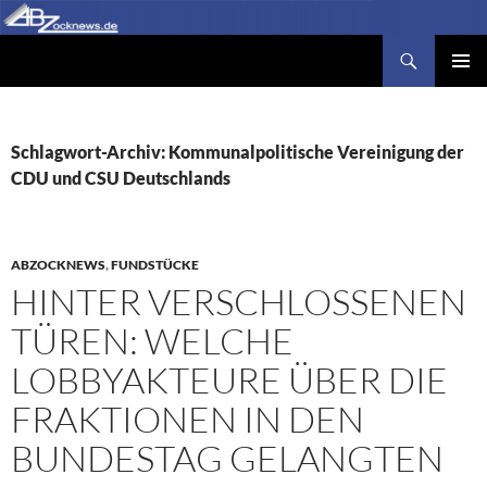
Zum
Inhalt
Suchen
Abzocknews.de
springen
PRIMÄR
MENÜ
Schlagwort-Archiv: Kommunalpolitische Vereinigung der
CDU und CSU Deutschlands
ABZOCKNEWS
,
FUNDSTÜCKE
HINTER VERSCHLOSSENEN
TÜREN: WELCHE
LOBBYAKTEURE ÜBER DIE
FRAKTIONEN IN DEN
BUNDESTAG GELANGTEN