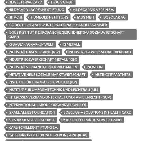
HEWLETT-PACKARD
HIGGIS GMBH
HILDEGARD LAGRENNE STIFTUNG
HILDEGARDIS-VEREIN E.V.
HITACHI
HUMBOLDT-STIFTUNG
IABG MBH
IBC SOLAR AG
ICC DEUTSCHLAND E.V. INTERNATIONALE HANDELSKAMMER
IEGUS INSTITUT F. EUROPÄISCHE GESUNDHEITS-U. SOZIALWIRTSCHAFT
GMBH
IG BAUEN-AGRAR-UMWELT
IG METALL
INDUSTRIEGASEVERBAND (IGV)
INDUSTRIEGEWERKSCHAFT BERGBAU
INDUSTRIEGEWERKSCHAFT METALL (IGM)
INDUSTRIEVERBAND HEIMTIERBEDARF E.V.
INFINEON
INITIATIVE NEUE SOZIALE MARKTWIRTSCHAFT
INSTINCTIF PARTNERS
INSTITUT FÜR EUROPÄISCHE POLITIK (IEP)
INSTITUT FÜR UMFORMTECHNIK UND LEICHTBAU (IUL)
INTERESSENVERBAND UNTERHALT UND FAMILIENRECHT (ISUV)
INTERNATIONAL LABOUR ORGANIZATION (ILO)
ISRAEL ALLIES FOUNDATION
JOBELIUS — SOLUTIONS IN HEALTH CARE
K-FS AKTIENGESELLSCHAFT
KAPSCH TELEMATIC SERVICE GMBH
KARL-SCHILLER-STIFTUNG E.V.
KASSENÄRTZLICHE BUNDESVEREINIGUNG (KBV)