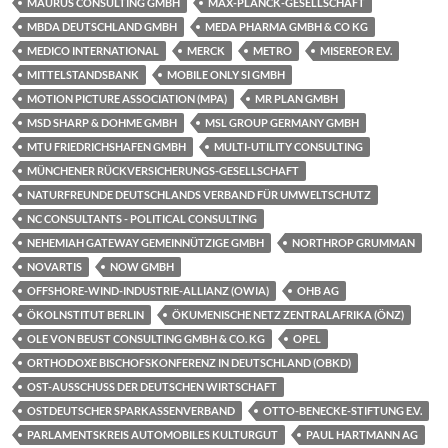
MAURUS CONSULTING GMBH
MAX-PLANCK-GESELLSCHAFT
MBDA DEUTSCHLAND GMBH
MEDA PHARMA GMBH & CO KG
MEDICO INTERNATIONAL
MERCK
METRO
MISEREOR E.V.
MITTELSTANDSBANK
MOBILE ONLY SI GMBH
MOTION PICTURE ASSOCIATION (MPA)
MR PLAN GMBH
MSD SHARP & DOHME GMBH
MSL GROUP GERMANY GMBH
MTU FRIEDRICHSHAFEN GMBH
MULTI-UTILITY CONSULTING
MÜNCHENER RÜCKVERSICHERUNGS-GESELLSCHAFT
NATURFREUNDE DEUTSCHLANDS VERBAND FÜR UMWELTSCHUTZ
NC CONSULTANTS - POLITICAL CONSULTING
NEHEMIAH GATEWAY GEMEINNÜTZIGE GMBH
NORTHROP GRUMMAN
NOVARTIS
NOW GMBH
OFFSHORE-WIND-INDUSTRIE-ALLIANZ (OWIA)
OHB AG
ÖKOLNSTITUT BERLIN
ÖKUMENISCHE NETZ ZENTRALAFRIKA (ÖNZ)
OLE VON BEUST CONSULTING GMBH & CO. KG
OPEL
ORTHODOXE BISCHOFSKONFERENZ IN DEUTSCHLAND (OBKD)
OST-AUSSCHUSS DER DEUTSCHEN WIRTSCHAFT
OSTDEUTSCHER SPARKASSENVERBAND
OTTO-BENECKE-STIFTUNG E.V.
PARLAMENTSKREIS AUTOMOBILES KULTURGUT
PAUL HARTMANN AG