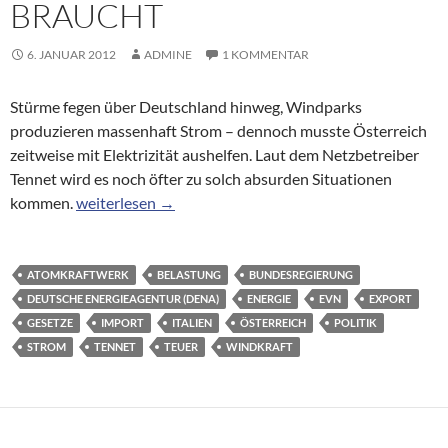
BRAUCHT
6. JANUAR 2012
ADMINE
1 KOMMENTAR
Stürme fegen über Deutschland hinweg, Windparks
produzieren massenhaft Strom – dennoch musste Österreich
zeitweise mit Elektrizität aushelfen. Laut dem Netzbetreiber
Tennet wird es noch öfter zu solch absurden Situationen
Überlastete Netze: Warum Deutschland Strom aus Öst
kommen.
weiterlesen
→
ATOMKRAFTWERK
BELASTUNG
BUNDESREGIERUNG
DEUTSCHE ENERGIEAGENTUR (DENA)
ENERGIE
EVN
EXPORT
GESETZE
IMPORT
ITALIEN
ÖSTERREICH
POLITIK
STROM
TENNET
TEUER
WINDKRAFT