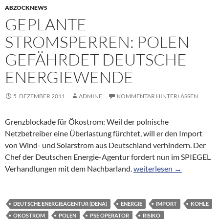
ABZOCKNEWS
GEPLANTE
STROMSPERREN: POLEN
GEFÄHRDET DEUTSCHE
ENERGIEWENDE
5. DEZEMBER 2011
ADMINE
KOMMENTAR HINTERLASSEN
Grenzblockade für Ökostrom: Weil der polnische
Netzbetreiber eine Überlastung fürchtet, will er den Import
von Wind- und Solarstrom aus Deutschland verhindern. Der
Chef der Deutschen Energie-Agentur fordert nun im SPIEGEL
Geplante Stromsperren: 
Verhandlungen mit dem Nachbarland.
weiterlesen
→
DEUTSCHE ENERGIEAGENTUR (DENA)
ENERGIE
IMPORT
KOHLE
ÖKOSTROM
POLEN
PSE OPERATOR
RISIKO