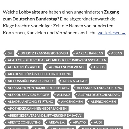
Welche
Lobbyakteure
haben einen ungehinderten
Zugang
zum Deutschen Bundestag
? Eine abgeordnetenwatch.de-
Klage brachte vor einiger Zeit die Namen von hunderten
Hinter verschlo
Konzernen, Kanzleien und Verbänden ans Licht.
weiterlesen
→
3M
50HERTZ TRANSMISSION GMBH
AAREAL BANK AG
ABBAG
ACATECH - DEUTSCHE AKADEMIE DER TECHNIKWISSENSCHAFTEN
AGENTUR FÜR ARBEIT
AGORA ENERGIEWENDE
AIRBUS
AKADEMIE FÜR ÄRZTLICHE FORTBILDUNG
AKTIONSBÜNDNIS GEGEN AIDS
ALBER & GEIGER
ALEXANDER VON HUMBOLDT-STIFTUNG
ALEXANDRA-LANG-STIFTUNG
ALEXION SERVICES EUROPE
ALLIANZ
ALSTAM DEUTSCHLAND AG
AMADEU ANTONIO STIFTUNG
AMGEN GMBH
AMPRION GMBH
APOTHEKERKAMMER NIEDERSACHSEN
ARBEITGEBERVERBAND LUFTVERKEHR E.V. (AGVL)
ARENTZ CONSULTING
AREVA S.A.
ARVATO
AUDI