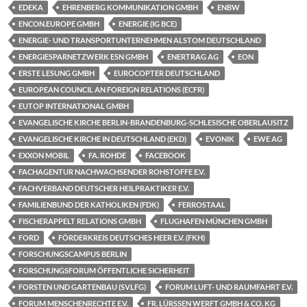
EDEKA
EHRENBERG KOMMUNIKATION GMBH
ENBW
ENCON.EUROPE GMBH
ENERGIE (IG BCE)
ENERGIE- UND TRANSPORTUNTERNEHMEN ALSTOM DEUTSCHLAND
ENERGIESPARNETZWERK ESN GMBH
ENERTRAG AG
EON
ERSTE LESUNG GMBH
EUROCOPTER DEUTSCHLAND
EUROPEAN COUNCIL AN FOREIGN RELATIONS (ECFR)
EUTOP INTERNATIONAL GMBH
EVANGELISCHE KIRCHE BERLIN-BRANDENBURG-SCHLESISCHE OBERLAUSITZ
EVANGELISCHE KIRCHE IN DEUTSCHLAND (EKD)
EVONIK
EWE AG
EXXON MOBIL
FA. ROHDE
FACEBOOK
FACHAGENTUR NACHWACHSENDER ROHSTOFFE E.V.
FACHVERBAND DEUTSCHER HEILPRAKTIKER E.V.
FAMILIENBUND DER KATHOLIKEN (FDK)
FERROSTAAL
FISCHERAPPELT RELATIONS GMBH
FLUGHAFEN MÜNCHEN GMBH
FORD
FÖRDERKREIS DEUTSCHES HEER E.V. (FKH)
FORSCHUNGSCAMPUS BERLIN
FORSCHUNGSFORUM ÖFFENTLICHE SICHERHEIT
FORSTEN UND GARTENBAU (SVLFG)
FORUM LUFT- UND RAUMFAHRT E.V.
FORUM MENSCHENRECHTE E.V.
FR. LÜRSSEN WERFT GMBH & CO. KG