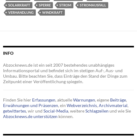
SOLARKRAFT
SPERRE
STROM
STROMAUSFALL
VERHANDLUNG
WINDKRAFT
INFO
Abzocknews.de ist ein seit 2007 bestehendes unabhängiges
Informationsportal und befindet sich im stetigen Auf-, Aus- und
Umbau. Bitte beachten Sie, dass Einträge den Stand der Dinge zum
Zeitpunkt einer Veröffentlichung spiegeln.
Finden Sie hier
Erfassungen
, aktuelle
Warnungen
, eigene
Beiträge
,
Erwähnungen und Präsenzen
, ein
Webverzeichnis
,
Archivmaterial
,
getwittertes
, wir und
Social-Media
, weitere
Schlagzeilen
und wie Sie
Abzocknews.de unterstützen
können.