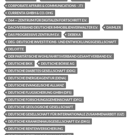
CORPORATE AFFAIRS & COMMUNICATIONS - JTI
CURRENTA GMBH & CO. OHG
D64 — ZENTRUM FÜR DIGITALEN FORTSCHRITT E.V.
DACHVERBAND DEUTSCHER IMMOBILIENVERWALTER E.V.
DAIMLER
DAS PROGRESSIVE ZENTRUM E.V.
DEBEKA
DEG -DEUTSCHE INVESTITIONS- UND ENTWICKLUNGSGESELLSCHAFT
DELOITTE
DER PARITÄTISCHE WOHLFAHRTSVERBAND GESAMTVERBAND E.V.
DEUTSCHE BKK
DEUTSCHE BÖRSE AG
DEUTSCHE DIABETES GESELLSCHAFT (DDG)
DEUTSCHE ENERGIEAGENTUR (DENA)
DEUTSCHE EVANGELISCHE ALLIANZ
DEUTSCHE FLUGSICHERUNG GMBH (DFS)
DEUTSCHE FORSCHUNGSGEMEINSCHAFT (DFG)
DEUTSCHE GEOLOGISCHE GESELLSCHAFT
DEUTSCHE GESELLSCHAFT FÜR INTERNATIONALE ZUSAMMENARBEIT (GIZ)
DEUTSCHE KRANKENHAUSGESELLSCHAFT E.V. (DKG)
DEUTSCHE RENTENVERSICHERUNG