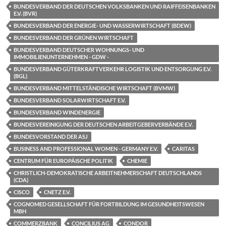
BUNDESVERBAND DER DEUTSCHEN VOLKSBANKEN UND RAIFFEISENBANKEN
E.V. (BVR)
BUNDESVERBAND DER ENERGIE- UND WASSERWIRTSCHAFT (BDEW)
BUNDESVERBAND DER GRÜNEN WIRTSCHAFT
BUNDESVERBAND DEUTSCHER WOHNUNGS- UND
IMMOBILIENUNTERNEHMEN - GDW -
BUNDESVERBAND GÜTERKRAFTVERKEHR LOGISTIK UND ENTSORGUNG E.V.
(BGL)
BUNDESVERBAND MITTELSTÄNDISCHE WIRTSCHAFT (BVMW)
BUNDESVERBAND SOLARWIRTSCHAFT E.V.
BUNDESVERBAND WINDENERGIE
BUNDESVEREINIGUNG DER DEUTSCHEN ARBEITGEBERVERBÄNDE E.V.
BUNDESVORSTAND DER ASJ
BUSINESS AND PROFESSIONAL WOMEN - GERMANY E.V.
CARITAS
CENTRUM FÜR EUROPÄISCHE POLITIK
CHEMIE
CHRISTLICH-DEMOKRATISCHE ARBEITNEHMERSCHAFT DEUTSCHLANDS
(CDA)
CISCO
CNETZ E.V.
COGNOMED GESELLSCHAFT FÜR FORTBILDUNG IM GESUNDHEITSWESEN
MBH
COMMERZBANK
CONCILIUS AG
CONDOR