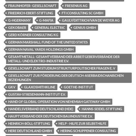
FRAUNHOFER- GESELLSCHAFT
FRESENIUS AG
FRIEDRICH-EBERT-STIFTUNG
FTI CONSULTING SC GMBH
G-HGERMANY
G-MAFIA
GAULY/DITTRICH/VAN DE WEYER AG
GEKOBAER
GENERAL ELECTRIC
GENIUS GMBH
GERD KÖRNER CONSULTING KG
GERMAN MARSHALL FUND OF THE UNITED STATES
GERMAN NAVAL YARDS HOLDINGS GMBH
GESAMTMETALL- GESAMTVERBAND DER ARBEITGEBERVERBÄNDE DER
METALL- UND ELEKTRO-INDUSTRIE E.V.
GESELLSCHAFT ZUM STUDIUM STRUKTURPOLITISCHER FRAGEN E. V
GESELLSCHAFT ZUR FÖRDERUNG DER DEUTSCH-ASERBAIDSCHANISCHEN
BEZIEHUNGEN
GKV
GLAXOSMITHKLINE
GOETHE-INSTITUT
GUSTAV-STRESEMANN-INSTITUT E.V.
HAND OF GLOBAL OPERATION VON NEHEMIAH GATEWAY GMBH
HANDELSVERBAND DEUTSCHLAND (HDE)
HANNS-SEIDEL-STIFTUNG
HAUPTVERBAND DER DEUTSCHEN BAUINDUSTRIE E.V.
HEINRICH-BÖLL-STIFTUNG
HELP - HILFE ZUR SELBSTHILFE
HERE DEUTSCHLAND GMBH
HERING SCHUPPENER CONSULTING