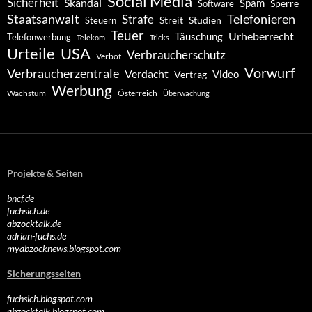
Social Media
Sicherheit
Skandal
Spam
Software
Sperre
Staatsanwalt
Telefonieren
Strafe
Studien
Steuern
Streit
Teuer
Urheberrecht
Täuschung
Telefonwerbung
Telekom
Tricks
Urteile
USA
Verbraucherschutz
Verbot
Vorwurf
Verbraucherzentrale
Verdacht
Video
Vertrag
Werbung
Wachstum
Österreich
Überwachung
Projekte & Seiten
bncf.de
fuchsich.de
abzocktalk.de
adrian-fuchs.de
myabzocknews.blogspot.com
Sicherungsseiten
fuchsich.blogspot.com
abzocktalk.blogspot.com