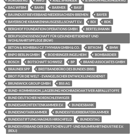
AURUBIS AG
AWO
AXEL SPRINGER
B. BRAUN MELSUNGEN AG
BAG WFBM
BAHN
BARMER
BASF
BAUINDUSTRIEVERBAND NIEDERSACHSEN-BREMEN
BAYER
BAYERISCHE KRANKENHAUSGESELLSCHAFT E.V.
BDI
BDK
BERGHOF FOUNDATION OPERATIONS GMBH
BERTELSMANN
BERUFSGENOSSENSCHAFT FÜR GESUNDHEITSDIENST UND
WOHLFAHRTSPFLEGE (BGW)
BETON & ROHRBAU C.F. THYMIAN GMBH & CO.
BITKOM
BMW
BNPO BERLIN GMBH
BOEHRINGER INGELHEIM
BOMBARDIER
BOSCH
BOTSCHAFT SCHWEIZ
BP
BRAND ASSOCIATES GMBH
BRAUNER SPP
BREITBANDBÜRO DES BUNDES (BBB)
BROT FÜR DIE WELT - EVANGELISCHER ENTWICKLUNGSDIENST
BRUNSWICK GROUP GMBH
BSS AG
BUND -KOMMISSION „LAGERUNG HOCHRADIOAKTIVER ABFALLSTOFFE
BUND DEUTSCHER NORDSCHLESWIGER
BUNDESARCHITEKTENKAMMER E.V.
BUNDESBANK
BUNDESNOTARKAMMER
BUNDESSTEUERBERATERKAMMER
BUNDESSTIFTUNG MAGNUS HIRSCHFELD
BUNDESTAG
BUNDESVERBAND DER DEUTSCHEN LUFT- UND RAUMFAHRTINDUSTRIE E.V.
(BDLI)