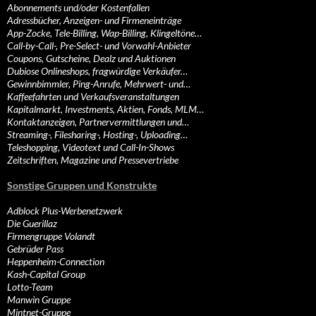
Abonnements und/oder Kostenfallen
Adressbücher, Anzeigen- und Firmeneinträge
App-Zocke, Tele-Billing, Wap-Billing, Klingeltöne…
Call-by-Call-, Pre-Select- und Vorwahl-Anbieter
Coupons, Gutscheine, Dealz und Auktionen
Dubiose Onlineshops, fragwürdige Verkäufer…
Gewinnbimmler, Ping-Anrufe, Mehrwert- und…
Kaffeefahrten und Verkaufsveranstaltungen
Kapitalmarkt, Investments, Aktien, Fonds, MLM…
Kontaktanzeigen, Partnervermittlungen und…
Streaming-, Filesharing-, Hosting-, Uploading…
Teleshopping, Videotext und Call-In-Shows
Zeitschriften, Magazine und Pressevertriebe
Sonstige Gruppen und Konstrukte
Adblock Plus-Werbenetzwerk
Die Guerillaz
Firmengruppe Volandt
Gebrüder Pass
Heppenheim-Connection
Kash-Capital Group
Lotto-Team
Manwin Gruppe
Mintnet-Gruppe