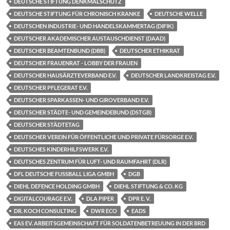
DEUTSCHE STIFTUNG DENKMALSCHUTZ
DEUTSCHE STIFTUNG FÜR CHRONISCH KRANKE
DEUTSCHE WELLE
DEUTSCHEN INDUSTRIE- UND HANDELSKAMMERTAG (DIFIK)
DEUTSCHER AKADEMISCHER AUSTAUSCHDIENST (DAAD)
DEUTSCHER BEAMTENBUND (DBB)
DEUTSCHER ETHIKRAT
DEUTSCHER FRAUENRAT - LOBBY DER FRAUEN
DEUTSCHER HAUSÄRZTEVERBAND E.V.
DEUTSCHER LANDKREISTAG E.V.
DEUTSCHER PFLEGERAT E.V.
DEUTSCHER SPARKASSEN- UND GIROVERBAND E.V.
DEUTSCHER STÄDTE- UND GEMEINDEBUND (DSTGB)
DEUTSCHER STÄDTETAG
DEUTSCHER VEREIN FÜR ÖFFENTLICHE UND PRIVATE FÜRSORGE E.V.
DEUTSCHES KINDERHILFSWERK E.V.
DEUTSCHES ZENTRUM FÜR LUFT- UND RAUMFAHRT (DLR)
DFL DEUTSCHE FUSSBALL LIGA GMBH
DGB
DIEHL DEFENCE HOLDING GMBH
DIEHL STIFTUNG & CO. KG
DIGITALCOURAGE E.V.
DLA PIPER
DPR E. V.
DR. KOCH CONSULTING
DWR ECO
EADS
EAS EV. ARBEITSGEMEINSCHAFT FÜR SOLDATENBETREUUNG IN DER BRD