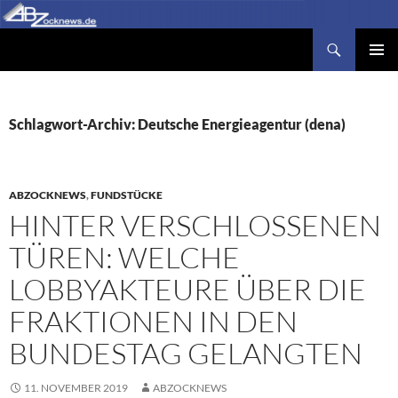
Zum
Inhalt
Suchen
Abzocknews.de
springen
PRIMÄR
MENÜ
Schlagwort-Archiv: Deutsche Energieagentur (dena)
ABZOCKNEWS
,
FUNDSTÜCKE
HINTER VERSCHLOSSENEN
TÜREN: WELCHE
LOBBYAKTEURE ÜBER DIE
FRAKTIONEN IN DEN
BUNDESTAG GELANGTEN
11. NOVEMBER 2019
ABZOCKNEWS