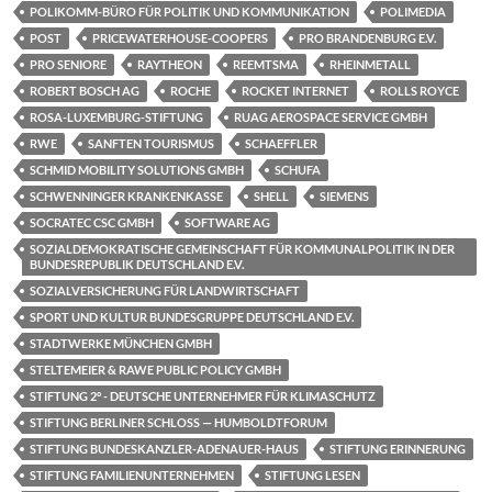
POLIKOMM-BÜRO FÜR POLITIK UND KOMMUNIKATION
POLIMEDIA
POST
PRICEWATERHOUSE-COOPERS
PRO BRANDENBURG E.V.
PRO SENIORE
RAYTHEON
REEMTSMA
RHEINMETALL
ROBERT BOSCH AG
ROCHE
ROCKET INTERNET
ROLLS ROYCE
ROSA-LUXEMBURG-STIFTUNG
RUAG AEROSPACE SERVICE GMBH
RWE
SANFTEN TOURISMUS
SCHAEFFLER
SCHMID MOBILITY SOLUTIONS GMBH
SCHUFA
SCHWENNINGER KRANKENKASSE
SHELL
SIEMENS
SOCRATEC CSC GMBH
SOFTWARE AG
SOZIALDEMOKRATISCHE GEMEINSCHAFT FÜR KOMMUNALPOLITIK IN DER
BUNDESREPUBLIK DEUTSCHLAND E.V.
SOZIALVERSICHERUNG FÜR LANDWIRTSCHAFT
SPORT UND KULTUR BUNDESGRUPPE DEUTSCHLAND E.V.
STADTWERKE MÜNCHEN GMBH
STELTEMEIER & RAWE PUBLIC POLICY GMBH
STIFTUNG 2° - DEUTSCHE UNTERNEHMER FÜR KLIMASCHUTZ
STIFTUNG BERLINER SCHLOSS — HUMBOLDTFORUM
STIFTUNG BUNDESKANZLER-ADENAUER-HAUS
STIFTUNG ERINNERUNG
STIFTUNG FAMILIENUNTERNEHMEN
STIFTUNG LESEN