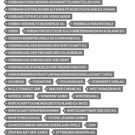
VERBAND FORSCHENDER ARZNEIMITTELHERSTELLER (VFA)
VERBAND KATHOLISCHER ALTENHILFE IN DEUTSCHLAND E.V. (VKAD)
VERBAND ÖFFENTLICHER VERSICHERER
VERBIO VEREINIGTE BIOENERGIE AG
VERBRAUCHERZENTRALE
VERDI
VEREIN FÜR DEUTSCHE KULTURBEZIEHUNGEN IM AUSLAND E.V.
VEREIN KINDERFREUNDLICHE KOMMUNEN E.V.
VEREINIGUNG DER BAYERISCHEN WIRTSCHAFT E.V.
VEREINIGUNG DER FREUNDE DER CSU IN BERLIN
VEREINIGUNG EHEMALIGER UND MDEP
VEREINIGUNG EVANGELISCHER FREIKIRCHEN (VEF)
VERKEHRSINFRASTRUKTURFINANZIERUNGSGESELLSCHAFT (VIFG)
VG MEDIA
VODAFONE
VOLKSWAGEN
VORWÄRTS VERLAG
W & Z CONSULT GBR
WACKER CHEMIE AG
WELTHUNGERHILFE
WERK2L GMBH
WINDMW GMBH
WINTERSHALL
WIRTSCHAFTSJUNIOREN DEUTSCHLAND E.V. (WJD)
WIRTSCHAFTSPRÜFERKAMMER
WIRTSCHAFTSRAT DER CDU E.V.
WMP EUROCOM AG
YOUNG LEADERS GMBH
ZAHNTECHNIKER-INNUNG RHEINLAND-PFALZ
ZDH
ZENTRALRAT DER JUDEN
ZF FRIEDRICHSHAFEN AG