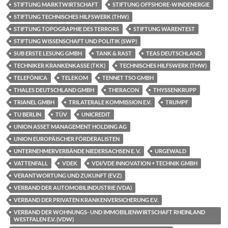
STIFTUNG MARKTWIRTSCHAFT
STIFTUNG OFFSHORE-WINDENERGIE
STIFTUNG TECHNISCHES HILFSWERK (THW)
STIFTUNG TOPOGRAPHIE DES TERRORS
STIFTUNG WARENTEST
STIFTUNG WISSENSCHAFT UND POLITIK (SWP)
SUB ERSTE LESUNG GMBH
TANK & RAST
TEAS DEUTSCHLAND
TECHNIKER KRANKENKASSE (TKK)
TECHNISCHES HILFSWERK (THW)
TELEFÓNICA
TELEKOM
TENNET TSO GMBH
THALES DEUTSCHLAND GMBH
THERACON
THYSSENKRUPP
TRIANEL GMBH
TRILATERALE KOMMISSION E.V.
TRUMPF
TU BERLIN
TÜV
UNICREDIT
UNION ASSET MANAGEMENT HOLDING AG
UNION EUROPÄISCHER FÖRDERALISTEN
UNTERNEHMERVERBÄNDE NIEDERSACHSEN E. V.
URGEWALD
VATTENFALL
VDEK
VDI/VDE INNOVATION + TECHNIK GMBH
VERANTWORTUNG UND ZUKUNFT (EVZ)
VERBAND DER AUTOMOBILINDUSTRIE (VDA)
VERBAND DER PRIVATEN KRANKENVERSICHERUNG E.V.
VERBAND DER WOHNUNGS- UND IMMOBILIENWIRTSCHAFT RHEINLAND
WESTFALEN E.V. (VDW)