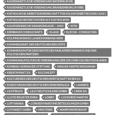
KASSENÄRZTLICHE VEREINIGUNG BAYERNS (KVB)
KASSENÄRZTLICHE VEREINIGUNG BRANDENBURG (KVBB)
KATHOLISCHE ARBEITSGEMEINSCHAFT FÜR SOLDATENBETREUUNG ( KAS )
KATHOLISCHES BISTUM DER ALT-KATHOLIKEN
KAUFMÄNNISCHE KRANKENKASSE — KKH
KFW
KIENBAUM CONSULTANTS
KLAGE
KLECHA - CONSULTING
KOLPINGWERKES LANDESVERBAND NRW
KOMMISSARIAT DER DEUTSCHEN BISCHÖFE
KOMMISSION FÜR GESCHICHTE DES PARLAMENTARISMUS UND DER
POLITISCHEN PARTEIEN
KOMMUNALPOLITISCHE VEREINIGUNG DER CDU UND CSU DEUTSCHLANDS
KONRAD-ADENAUER-STIFTUNG
KRAUSS-MAFFEI WEGMANN
KREATIVPAKT E.V.
KS.CONCEPT
KULTURKREIS DER DEUTSCHEN WIRTSCHAFT IM BDI E.V.
KURATORIUM DER DEUTSCHEN SENIORENLIGA
LANXESS
LICHTBLICK
LILLY DEUTSCHLAND GMBH
LINDE AG
LLOYD REGISTER EMEA
LOBBY
LOCKHEED MARTIN
LUFTHANSA
LÜRSSEN MARITIME BETEILIGUNGEN GMBH
LUTHARDT GMBH
MALTESER
MANPOWERGROUP