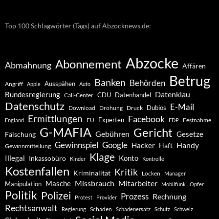
Top 100 Schlagwörter (Tags) auf Abzocknews.de:
Abzocke
Abonnement
Abmahnung
Affären
Betrug
Banken
Behörden
Ausspähen
Angriff
Apple
Auto
Datenklau
Bundesregierung
CDU
Datenhandel
Call-Center
Datenschutz
E-Mail
Dubios
Drohung
Download
Druck
Ermittlungen
Facebook
Experten
EU
Festnahme
England
FDP
G-MAFIA
Gericht
Gebühren
Gesetze
Fälschung
Gewinnspiel
Google
Handy
Hacker
Haft
Gewinnmitteilung
Klage
Konto
Illegal
Inkassobüro
Kinder
Kontrolle
Kostenfallen
Kritik
Kriminalität
Locken
Manager
Missbrauch
Mitarbeiter
Masche
Manipulation
Mobilfunk
Opfer
Politik
Polizei
Prozess
Rechnung
Protest
Provider
Rechtsanwalt
Schaden
Regierung
Schadenersatz
Schutz
Schweiz