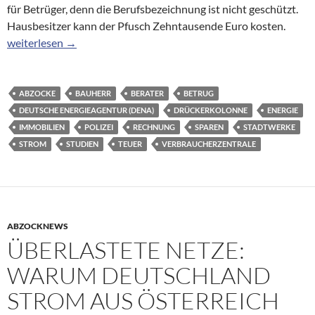
für Betrüger, denn die Berufsbezeichnung ist nicht geschützt.
Hausbesitzer kann der Pfusch Zehntausende Euro kosten.
Abzocker in der Umweltbranche: Ich bin dann mal Energieberate
weiterlesen
→
ABZOCKE
BAUHERR
BERATER
BETRUG
DEUTSCHE ENERGIEAGENTUR (DENA)
DRÜCKERKOLONNE
ENERGIE
IMMOBILIEN
POLIZEI
RECHNUNG
SPAREN
STADTWERKE
STROM
STUDIEN
TEUER
VERBRAUCHERZENTRALE
ABZOCKNEWS
ÜBERLASTETE NETZE:
WARUM DEUTSCHLAND
STROM AUS ÖSTERREICH