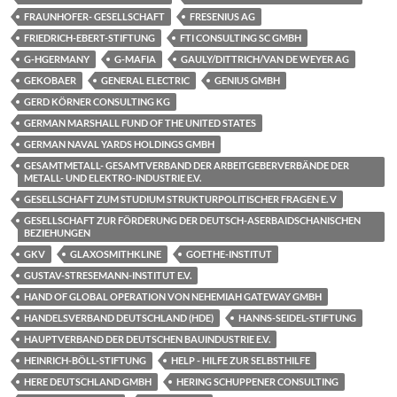
FRAUNHOFER- GESELLSCHAFT
FRESENIUS AG
FRIEDRICH-EBERT-STIFTUNG
FTI CONSULTING SC GMBH
G-HGERMANY
G-MAFIA
GAULY/DITTRICH/VAN DE WEYER AG
GEKOBAER
GENERAL ELECTRIC
GENIUS GMBH
GERD KÖRNER CONSULTING KG
GERMAN MARSHALL FUND OF THE UNITED STATES
GERMAN NAVAL YARDS HOLDINGS GMBH
GESAMTMETALL- GESAMTVERBAND DER ARBEITGEBERVERBÄNDE DER
METALL- UND ELEKTRO-INDUSTRIE E.V.
GESELLSCHAFT ZUM STUDIUM STRUKTURPOLITISCHER FRAGEN E. V
GESELLSCHAFT ZUR FÖRDERUNG DER DEUTSCH-ASERBAIDSCHANISCHEN
BEZIEHUNGEN
GKV
GLAXOSMITHKLINE
GOETHE-INSTITUT
GUSTAV-STRESEMANN-INSTITUT E.V.
HAND OF GLOBAL OPERATION VON NEHEMIAH GATEWAY GMBH
HANDELSVERBAND DEUTSCHLAND (HDE)
HANNS-SEIDEL-STIFTUNG
HAUPTVERBAND DER DEUTSCHEN BAUINDUSTRIE E.V.
HEINRICH-BÖLL-STIFTUNG
HELP - HILFE ZUR SELBSTHILFE
HERE DEUTSCHLAND GMBH
HERING SCHUPPENER CONSULTING