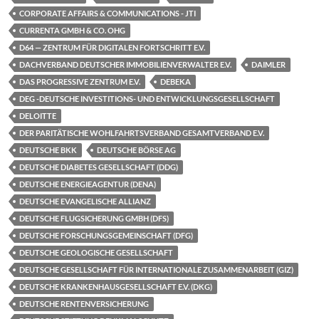
CORPORATE AFFAIRS & COMMUNICATIONS - JTI
CURRENTA GMBH & CO. OHG
D64 — ZENTRUM FÜR DIGITALEN FORTSCHRITT E.V.
DACHVERBAND DEUTSCHER IMMOBILIENVERWALTER E.V.
DAIMLER
DAS PROGRESSIVE ZENTRUM E.V.
DEBEKA
DEG -DEUTSCHE INVESTITIONS- UND ENTWICKLUNGSGESELLSCHAFT
DELOITTE
DER PARITÄTISCHE WOHLFAHRTSVERBAND GESAMTVERBAND E.V.
DEUTSCHE BKK
DEUTSCHE BÖRSE AG
DEUTSCHE DIABETES GESELLSCHAFT (DDG)
DEUTSCHE ENERGIEAGENTUR (DENA)
DEUTSCHE EVANGELISCHE ALLIANZ
DEUTSCHE FLUGSICHERUNG GMBH (DFS)
DEUTSCHE FORSCHUNGSGEMEINSCHAFT (DFG)
DEUTSCHE GEOLOGISCHE GESELLSCHAFT
DEUTSCHE GESELLSCHAFT FÜR INTERNATIONALE ZUSAMMENARBEIT (GIZ)
DEUTSCHE KRANKENHAUSGESELLSCHAFT E.V. (DKG)
DEUTSCHE RENTENVERSICHERUNG