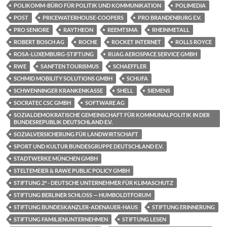
POLIKOMM-BÜRO FÜR POLITIK UND KOMMUNIKATION
POLIMEDIA
POST
PRICEWATERHOUSE-COOPERS
PRO BRANDENBURG E.V.
PRO SENIORE
RAYTHEON
REEMTSMA
RHEINMETALL
ROBERT BOSCH AG
ROCHE
ROCKET INTERNET
ROLLS ROYCE
ROSA-LUXEMBURG-STIFTUNG
RUAG AEROSPACE SERVICE GMBH
RWE
SANFTEN TOURISMUS
SCHAEFFLER
SCHMID MOBILITY SOLUTIONS GMBH
SCHUFA
SCHWENNINGER KRANKENKASSE
SHELL
SIEMENS
SOCRATEC CSC GMBH
SOFTWARE AG
SOZIALDEMOKRATISCHE GEMEINSCHAFT FÜR KOMMUNALPOLITIK IN DER
BUNDESREPUBLIK DEUTSCHLAND E.V.
SOZIALVERSICHERUNG FÜR LANDWIRTSCHAFT
SPORT UND KULTUR BUNDESGRUPPE DEUTSCHLAND E.V.
STADTWERKE MÜNCHEN GMBH
STELTEMEIER & RAWE PUBLIC POLICY GMBH
STIFTUNG 2° - DEUTSCHE UNTERNEHMER FÜR KLIMASCHUTZ
STIFTUNG BERLINER SCHLOSS — HUMBOLDTFORUM
STIFTUNG BUNDESKANZLER-ADENAUER-HAUS
STIFTUNG ERINNERUNG
STIFTUNG FAMILIENUNTERNEHMEN
STIFTUNG LESEN