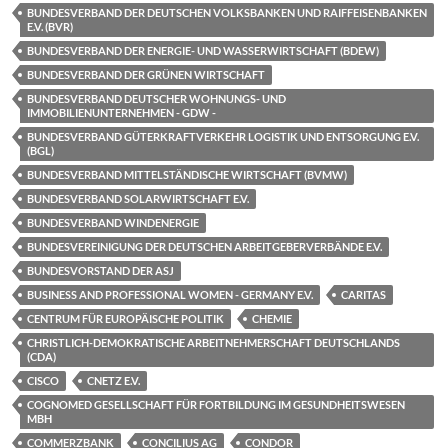
BUNDESVERBAND DER DEUTSCHEN VOLKSBANKEN UND RAIFFEISENBANKEN
E.V. (BVR)
BUNDESVERBAND DER ENERGIE- UND WASSERWIRTSCHAFT (BDEW)
BUNDESVERBAND DER GRÜNEN WIRTSCHAFT
BUNDESVERBAND DEUTSCHER WOHNUNGS- UND
IMMOBILIENUNTERNEHMEN - GDW -
BUNDESVERBAND GÜTERKRAFTVERKEHR LOGISTIK UND ENTSORGUNG E.V.
(BGL)
BUNDESVERBAND MITTELSTÄNDISCHE WIRTSCHAFT (BVMW)
BUNDESVERBAND SOLARWIRTSCHAFT E.V.
BUNDESVERBAND WINDENERGIE
BUNDESVEREINIGUNG DER DEUTSCHEN ARBEITGEBERVERBÄNDE E.V.
BUNDESVORSTAND DER ASJ
BUSINESS AND PROFESSIONAL WOMEN - GERMANY E.V.
CARITAS
CENTRUM FÜR EUROPÄISCHE POLITIK
CHEMIE
CHRISTLICH-DEMOKRATISCHE ARBEITNEHMERSCHAFT DEUTSCHLANDS
(CDA)
CISCO
CNETZ E.V.
COGNOMED GESELLSCHAFT FÜR FORTBILDUNG IM GESUNDHEITSWESEN
MBH
COMMERZBANK
CONCILIUS AG
CONDOR