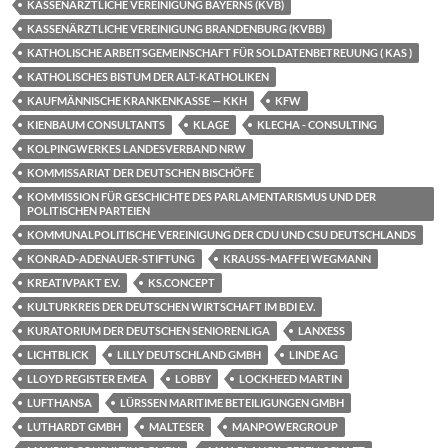
KASSENÄRZTLICHE VEREINIGUNG BAYERNS (KVB)
KASSENÄRZTLICHE VEREINIGUNG BRANDENBURG (KVBB)
KATHOLISCHE ARBEITSGEMEINSCHAFT FÜR SOLDATENBETREUUNG ( KAS )
KATHOLISCHES BISTUM DER ALT-KATHOLIKEN
KAUFMÄNNISCHE KRANKENKASSE — KKH
KFW
KIENBAUM CONSULTANTS
KLAGE
KLECHA - CONSULTING
KOLPINGWERKES LANDESVERBAND NRW
KOMMISSARIAT DER DEUTSCHEN BISCHÖFE
KOMMISSION FÜR GESCHICHTE DES PARLAMENTARISMUS UND DER
POLITISCHEN PARTEIEN
KOMMUNALPOLITISCHE VEREINIGUNG DER CDU UND CSU DEUTSCHLANDS
KONRAD-ADENAUER-STIFTUNG
KRAUSS-MAFFEI WEGMANN
KREATIVPAKT E.V.
KS.CONCEPT
KULTURKREIS DER DEUTSCHEN WIRTSCHAFT IM BDI E.V.
KURATORIUM DER DEUTSCHEN SENIORENLIGA
LANXESS
LICHTBLICK
LILLY DEUTSCHLAND GMBH
LINDE AG
LLOYD REGISTER EMEA
LOBBY
LOCKHEED MARTIN
LUFTHANSA
LÜRSSEN MARITIME BETEILIGUNGEN GMBH
LUTHARDT GMBH
MALTESER
MANPOWERGROUP