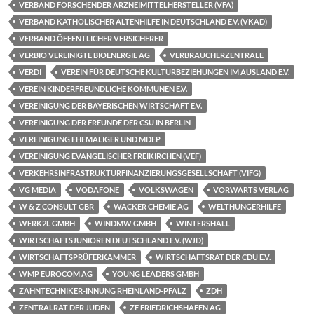
VERBAND FORSCHENDER ARZNEIMITTELHERSTELLER (VFA)
VERBAND KATHOLISCHER ALTENHILFE IN DEUTSCHLAND E.V. (VKAD)
VERBAND ÖFFENTLICHER VERSICHERER
VERBIO VEREINIGTE BIOENERGIE AG
VERBRAUCHERZENTRALE
VERDI
VEREIN FÜR DEUTSCHE KULTURBEZIEHUNGEN IM AUSLAND E.V.
VEREIN KINDERFREUNDLICHE KOMMUNEN E.V.
VEREINIGUNG DER BAYERISCHEN WIRTSCHAFT E.V.
VEREINIGUNG DER FREUNDE DER CSU IN BERLIN
VEREINIGUNG EHEMALIGER UND MDEP
VEREINIGUNG EVANGELISCHER FREIKIRCHEN (VEF)
VERKEHRSINFRASTRUKTURFINANZIERUNGSGESELLSCHAFT (VIFG)
VG MEDIA
VODAFONE
VOLKSWAGEN
VORWÄRTS VERLAG
W & Z CONSULT GBR
WACKER CHEMIE AG
WELTHUNGERHILFE
WERK2L GMBH
WINDMW GMBH
WINTERSHALL
WIRTSCHAFTSJUNIOREN DEUTSCHLAND E.V. (WJD)
WIRTSCHAFTSPRÜFERKAMMER
WIRTSCHAFTSRAT DER CDU E.V.
WMP EUROCOM AG
YOUNG LEADERS GMBH
ZAHNTECHNIKER-INNUNG RHEINLAND-PFALZ
ZDH
ZENTRALRAT DER JUDEN
ZF FRIEDRICHSHAFEN AG