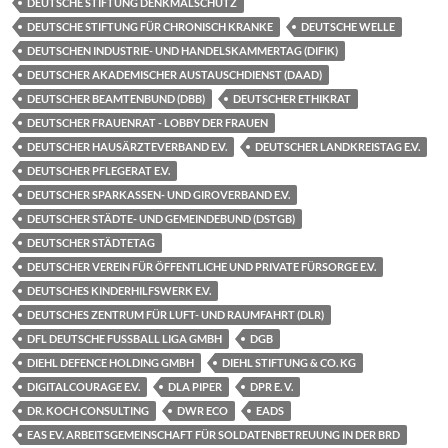
DEUTSCHE STIFTUNG DENKMALSCHUTZ
DEUTSCHE STIFTUNG FÜR CHRONISCH KRANKE
DEUTSCHE WELLE
DEUTSCHEN INDUSTRIE- UND HANDELSKAMMERTAG (DIFIK)
DEUTSCHER AKADEMISCHER AUSTAUSCHDIENST (DAAD)
DEUTSCHER BEAMTENBUND (DBB)
DEUTSCHER ETHIKRAT
DEUTSCHER FRAUENRAT - LOBBY DER FRAUEN
DEUTSCHER HAUSÄRZTEVERBAND E.V.
DEUTSCHER LANDKREISTAG E.V.
DEUTSCHER PFLEGERAT E.V.
DEUTSCHER SPARKASSEN- UND GIROVERBAND E.V.
DEUTSCHER STÄDTE- UND GEMEINDEBUND (DSTGB)
DEUTSCHER STÄDTETAG
DEUTSCHER VEREIN FÜR ÖFFENTLICHE UND PRIVATE FÜRSORGE E.V.
DEUTSCHES KINDERHILFSWERK E.V.
DEUTSCHES ZENTRUM FÜR LUFT- UND RAUMFAHRT (DLR)
DFL DEUTSCHE FUSSBALL LIGA GMBH
DGB
DIEHL DEFENCE HOLDING GMBH
DIEHL STIFTUNG & CO. KG
DIGITALCOURAGE E.V.
DLA PIPER
DPR E. V.
DR. KOCH CONSULTING
DWR ECO
EADS
EAS EV. ARBEITSGEMEINSCHAFT FÜR SOLDATENBETREUUNG IN DER BRD