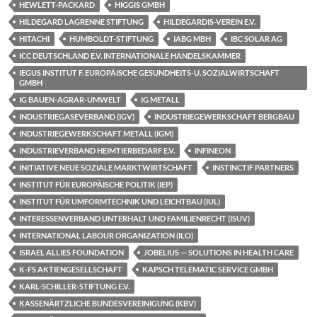
HEWLETT-PACKARD
HIGGIS GMBH
HILDEGARD LAGRENNE STIFTUNG
HILDEGARDIS-VEREIN E.V.
HITACHI
HUMBOLDT-STIFTUNG
IABG MBH
IBC SOLAR AG
ICC DEUTSCHLAND E.V. INTERNATIONALE HANDELSKAMMER
IEGUS INSTITUT F. EUROPÄISCHE GESUNDHEITS-U. SOZIALWIRTSCHAFT
GMBH
IG BAUEN-AGRAR-UMWELT
IG METALL
INDUSTRIEGASEVERBAND (IGV)
INDUSTRIEGEWERKSCHAFT BERGBAU
INDUSTRIEGEWERKSCHAFT METALL (IGM)
INDUSTRIEVERBAND HEIMTIERBEDARF E.V.
INFINEON
INITIATIVE NEUE SOZIALE MARKTWIRTSCHAFT
INSTINCTIF PARTNERS
INSTITUT FÜR EUROPÄISCHE POLITIK (IEP)
INSTITUT FÜR UMFORMTECHNIK UND LEICHTBAU (IUL)
INTERESSENVERBAND UNTERHALT UND FAMILIENRECHT (ISUV)
INTERNATIONAL LABOUR ORGANIZATION (ILO)
ISRAEL ALLIES FOUNDATION
JOBELIUS — SOLUTIONS IN HEALTH CARE
K-FS AKTIENGESELLSCHAFT
KAPSCH TELEMATIC SERVICE GMBH
KARL-SCHILLER-STIFTUNG E.V.
KASSENÄRTZLICHE BUNDESVEREINIGUNG (KBV)