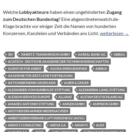
Welche
Lobbyakteure
haben einen ungehinderten
Zugang
zum Deutschen Bundestag
? Eine abgeordnetenwatch.de-
Klage brachte vor einiger Zeit die Namen von hunderten
Hinter verschlo
Konzernen, Kanzleien und Verbänden ans Licht.
weiterlesen
→
3M
50HERTZ TRANSMISSION GMBH
AAREAL BANK AG
ABBAG
ACATECH - DEUTSCHE AKADEMIE DER TECHNIKWISSENSCHAFTEN
AGENTUR FÜR ARBEIT
AGORA ENERGIEWENDE
AIRBUS
AKADEMIE FÜR ÄRZTLICHE FORTBILDUNG
AKTIONSBÜNDNIS GEGEN AIDS
ALBER & GEIGER
ALEXANDER VON HUMBOLDT-STIFTUNG
ALEXANDRA-LANG-STIFTUNG
ALEXION SERVICES EUROPE
ALLIANZ
ALSTAM DEUTSCHLAND AG
AMADEU ANTONIO STIFTUNG
AMGEN GMBH
AMPRION GMBH
APOTHEKERKAMMER NIEDERSACHSEN
ARBEITGEBERVERBAND LUFTVERKEHR E.V. (AGVL)
ARENTZ CONSULTING
AREVA S.A.
ARVATO
AUDI