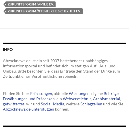
ZUKUNFTSFORUM FAMILIE E.V.
ZUKUNFTSFORUM ÖFFENTLICHE SICHERHEIT E.V.
INFO
Abzocknews.de ist ein seit 2007 bestehendes unabhängiges
Informationsportal und befindet sich im stetigen Auf-, Aus- und
Umbau. Bitte beachten Sie, dass Einträge den Stand der Dinge zum
Zeitpunkt einer Veröffentlichung spiegeln.
Finden Sie hier
Erfassungen
, aktuelle
Warnungen
, eigene
Beiträge
,
Erwähnungen und Präsenzen
, ein
Webverzeichnis
,
Archivmaterial
,
getwittertes
, wir und
Social-Media
, weitere
Schlagzeilen
und wie Sie
Abzocknews.de unterstützen
können.