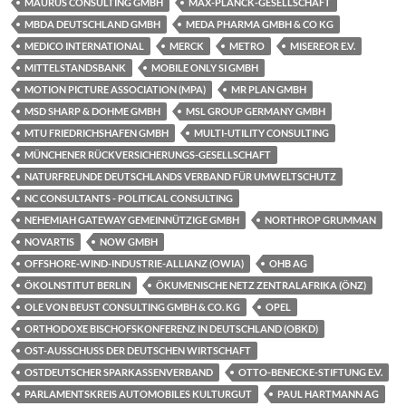
MAURUS CONSULTING GMBH
MAX-PLANCK-GESELLSCHAFT
MBDA DEUTSCHLAND GMBH
MEDA PHARMA GMBH & CO KG
MEDICO INTERNATIONAL
MERCK
METRO
MISEREOR E.V.
MITTELSTANDSBANK
MOBILE ONLY SI GMBH
MOTION PICTURE ASSOCIATION (MPA)
MR PLAN GMBH
MSD SHARP & DOHME GMBH
MSL GROUP GERMANY GMBH
MTU FRIEDRICHSHAFEN GMBH
MULTI-UTILITY CONSULTING
MÜNCHENER RÜCKVERSICHERUNGS-GESELLSCHAFT
NATURFREUNDE DEUTSCHLANDS VERBAND FÜR UMWELTSCHUTZ
NC CONSULTANTS - POLITICAL CONSULTING
NEHEMIAH GATEWAY GEMEINNÜTZIGE GMBH
NORTHROP GRUMMAN
NOVARTIS
NOW GMBH
OFFSHORE-WIND-INDUSTRIE-ALLIANZ (OWIA)
OHB AG
ÖKOLNSTITUT BERLIN
ÖKUMENISCHE NETZ ZENTRALAFRIKA (ÖNZ)
OLE VON BEUST CONSULTING GMBH & CO. KG
OPEL
ORTHODOXE BISCHOFSKONFERENZ IN DEUTSCHLAND (OBKD)
OST-AUSSCHUSS DER DEUTSCHEN WIRTSCHAFT
OSTDEUTSCHER SPARKASSENVERBAND
OTTO-BENECKE-STIFTUNG E.V.
PARLAMENTSKREIS AUTOMOBILES KULTURGUT
PAUL HARTMANN AG