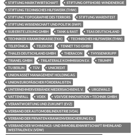
STIFTUNG MARKTWIRTSCHAFT
STIFTUNG OFFSHORE-WINDENERGIE
STIFTUNG TECHNISCHES HILFSWERK (THW)
STIFTUNG TOPOGRAPHIE DES TERRORS
STIFTUNG WARENTEST
STIFTUNG WISSENSCHAFT UND POLITIK (SWP)
SUB ERSTE LESUNG GMBH
TANK & RAST
TEAS DEUTSCHLAND
TECHNIKER KRANKENKASSE (TKK)
TECHNISCHES HILFSWERK (THW)
TELEFÓNICA
TELEKOM
TENNET TSO GMBH
THALES DEUTSCHLAND GMBH
THERACON
THYSSENKRUPP
TRIANEL GMBH
TRILATERALE KOMMISSION E.V.
TRUMPF
TU BERLIN
TÜV
UNICREDIT
UNION ASSET MANAGEMENT HOLDING AG
UNION EUROPÄISCHER FÖRDERALISTEN
UNTERNEHMERVERBÄNDE NIEDERSACHSEN E. V.
URGEWALD
VATTENFALL
VDEK
VDI/VDE INNOVATION + TECHNIK GMBH
VERANTWORTUNG UND ZUKUNFT (EVZ)
VERBAND DER AUTOMOBILINDUSTRIE (VDA)
VERBAND DER PRIVATEN KRANKENVERSICHERUNG E.V.
VERBAND DER WOHNUNGS- UND IMMOBILIENWIRTSCHAFT RHEINLAND
WESTFALEN E.V. (VDW)