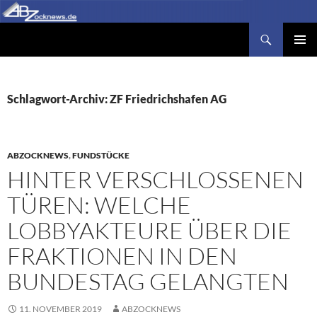
Zum
Inhalt
Suchen
Abzocknews.de
springen
PRIMÄR
MENÜ
Schlagwort-Archiv: ZF Friedrichshafen AG
ABZOCKNEWS
,
FUNDSTÜCKE
HINTER VERSCHLOSSENEN
TÜREN: WELCHE
LOBBYAKTEURE ÜBER DIE
FRAKTIONEN IN DEN
BUNDESTAG GELANGTEN
11. NOVEMBER 2019
ABZOCKNEWS