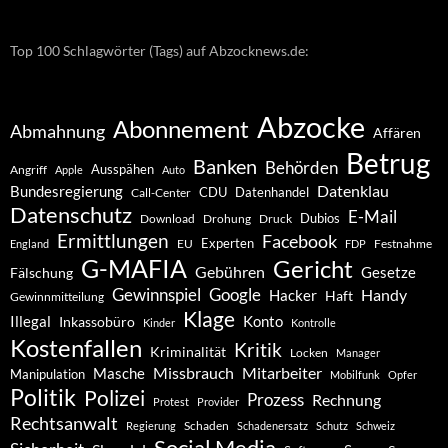
Top 100 Schlagwörter (Tags) auf Abzocknews.de:
Abzocke
Abonnement
Abmahnung
Affären
Betrug
Banken
Behörden
Ausspähen
Angriff
Apple
Auto
Datenklau
Bundesregierung
CDU
Datenhandel
Call-Center
Datenschutz
E-Mail
Dubios
Drohung
Download
Druck
Ermittlungen
Facebook
Experten
EU
Festnahme
England
FDP
G-MAFIA
Gericht
Gebühren
Gesetze
Fälschung
Gewinnspiel
Google
Handy
Hacker
Haft
Gewinnmitteilung
Klage
Konto
Illegal
Inkassobüro
Kinder
Kontrolle
Kostenfallen
Kritik
Kriminalität
Locken
Manager
Missbrauch
Mitarbeiter
Masche
Manipulation
Mobilfunk
Opfer
Politik
Polizei
Prozess
Rechnung
Protest
Provider
Rechtsanwalt
Schaden
Regierung
Schadenersatz
Schutz
Schweiz