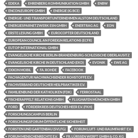
EDEKA
EHRENBERG KOMMUNIKATION GMBH
ENBW
ENCON.EUROPE GMBH
ENERGIE (IG BCE)
ENERGIE- UND TRANSPORTUNTERNEHMEN ALSTOM DEUTSCHLAND
ENERGIESPARNETZWERK ESN GMBH
ENERTRAG AG
EON
ERSTE LESUNG GMBH
EUROCOPTER DEUTSCHLAND
EUROPEAN COUNCIL AN FOREIGN RELATIONS (ECFR)
EUTOP INTERNATIONAL GMBH
EVANGELISCHE KIRCHE BERLIN-BRANDENBURG-SCHLESISCHE OBERLAUSITZ
EVANGELISCHE KIRCHE IN DEUTSCHLAND (EKD)
EVONIK
EWE AG
EXXON MOBIL
FA. ROHDE
FACEBOOK
FACHAGENTUR NACHWACHSENDER ROHSTOFFE E.V.
FACHVERBAND DEUTSCHER HEILPRAKTIKER E.V.
FAMILIENBUND DER KATHOLIKEN (FDK)
FERROSTAAL
FISCHERAPPELT RELATIONS GMBH
FLUGHAFEN MÜNCHEN GMBH
FORD
FÖRDERKREIS DEUTSCHES HEER E.V. (FKH)
FORSCHUNGSCAMPUS BERLIN
FORSCHUNGSFORUM ÖFFENTLICHE SICHERHEIT
FORSTEN UND GARTENBAU (SVLFG)
FORUM LUFT- UND RAUMFAHRT E.V.
FORUM MENSCHENRECHTE E.V.
FR. LÜRSSEN WERFT GMBH & CO. KG