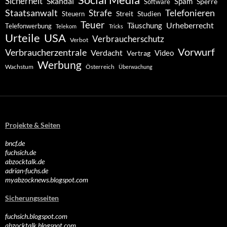
Social Media
Sicherheit
Skandal
Spam
Software
Sperre
Staatsanwalt
Telefonieren
Strafe
Studien
Steuern
Streit
Teuer
Urheberrecht
Täuschung
Telefonwerbung
Telekom
Tricks
Urteile
USA
Verbraucherschutz
Verbot
Vorwurf
Verbraucherzentrale
Verdacht
Video
Vertrag
Werbung
Wachstum
Österreich
Überwachung
Projekte & Seiten
bncf.de
fuchsich.de
abzocktalk.de
adrian-fuchs.de
myabzocknews.blogspot.com
Sicherungsseiten
fuchsich.blogspot.com
abzocktalk.blogspot.com