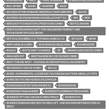
AURUBIS AG
AWO
AXEL SPRINGER
B. BRAUN MELSUNGEN AG
BAG WFBM
BAHN
BARMER
BASF
BAUINDUSTRIEVERBAND NIEDERSACHSEN-BREMEN
BAYER
BAYERISCHE KRANKENHAUSGESELLSCHAFT E.V.
BDI
BDK
BERGHOF FOUNDATION OPERATIONS GMBH
BERTELSMANN
BERUFSGENOSSENSCHAFT FÜR GESUNDHEITSDIENST UND
WOHLFAHRTSPFLEGE (BGW)
BETON & ROHRBAU C.F. THYMIAN GMBH & CO.
BITKOM
BMW
BNPO BERLIN GMBH
BOEHRINGER INGELHEIM
BOMBARDIER
BOSCH
BOTSCHAFT SCHWEIZ
BP
BRAND ASSOCIATES GMBH
BRAUNER SPP
BREITBANDBÜRO DES BUNDES (BBB)
BROT FÜR DIE WELT - EVANGELISCHER ENTWICKLUNGSDIENST
BRUNSWICK GROUP GMBH
BSS AG
BUND -KOMMISSION „LAGERUNG HOCHRADIOAKTIVER ABFALLSTOFFE
BUND DEUTSCHER NORDSCHLESWIGER
BUNDESARCHITEKTENKAMMER E.V.
BUNDESBANK
BUNDESNOTARKAMMER
BUNDESSTEUERBERATERKAMMER
BUNDESSTIFTUNG MAGNUS HIRSCHFELD
BUNDESTAG
BUNDESVERBAND DER DEUTSCHEN LUFT- UND RAUMFAHRTINDUSTRIE E.V.
(BDLI)