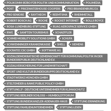
POLIKOMM-BÜRO FÜR POLITIK UND KOMMUNIKATION
POLIMEDIA
POST
PRICEWATERHOUSE-COOPERS
PRO BRANDENBURG E.V.
PRO SENIORE
RAYTHEON
REEMTSMA
RHEINMETALL
ROBERT BOSCH AG
ROCHE
ROCKET INTERNET
ROLLS ROYCE
ROSA-LUXEMBURG-STIFTUNG
RUAG AEROSPACE SERVICE GMBH
RWE
SANFTEN TOURISMUS
SCHAEFFLER
SCHMID MOBILITY SOLUTIONS GMBH
SCHUFA
SCHWENNINGER KRANKENKASSE
SHELL
SIEMENS
SOCRATEC CSC GMBH
SOFTWARE AG
SOZIALDEMOKRATISCHE GEMEINSCHAFT FÜR KOMMUNALPOLITIK IN DER
BUNDESREPUBLIK DEUTSCHLAND E.V.
SOZIALVERSICHERUNG FÜR LANDWIRTSCHAFT
SPORT UND KULTUR BUNDESGRUPPE DEUTSCHLAND E.V.
STADTWERKE MÜNCHEN GMBH
STELTEMEIER & RAWE PUBLIC POLICY GMBH
STIFTUNG 2° - DEUTSCHE UNTERNEHMER FÜR KLIMASCHUTZ
STIFTUNG BERLINER SCHLOSS — HUMBOLDTFORUM
STIFTUNG BUNDESKANZLER-ADENAUER-HAUS
STIFTUNG ERINNERUNG
STIFTUNG FAMILIENUNTERNEHMEN
STIFTUNG LESEN