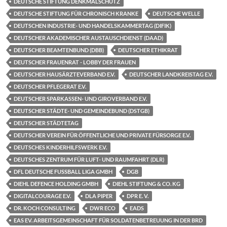
DEUTSCHE STIFTUNG DENKMALSCHUTZ
DEUTSCHE STIFTUNG FÜR CHRONISCH KRANKE
DEUTSCHE WELLE
DEUTSCHEN INDUSTRIE- UND HANDELSKAMMERTAG (DIFIK)
DEUTSCHER AKADEMISCHER AUSTAUSCHDIENST (DAAD)
DEUTSCHER BEAMTENBUND (DBB)
DEUTSCHER ETHIKRAT
DEUTSCHER FRAUENRAT - LOBBY DER FRAUEN
DEUTSCHER HAUSÄRZTEVERBAND E.V.
DEUTSCHER LANDKREISTAG E.V.
DEUTSCHER PFLEGERAT E.V.
DEUTSCHER SPARKASSEN- UND GIROVERBAND E.V.
DEUTSCHER STÄDTE- UND GEMEINDEBUND (DSTGB)
DEUTSCHER STÄDTETAG
DEUTSCHER VEREIN FÜR ÖFFENTLICHE UND PRIVATE FÜRSORGE E.V.
DEUTSCHES KINDERHILFSWERK E.V.
DEUTSCHES ZENTRUM FÜR LUFT- UND RAUMFAHRT (DLR)
DFL DEUTSCHE FUSSBALL LIGA GMBH
DGB
DIEHL DEFENCE HOLDING GMBH
DIEHL STIFTUNG & CO. KG
DIGITALCOURAGE E.V.
DLA PIPER
DPR E. V.
DR. KOCH CONSULTING
DWR ECO
EADS
EAS EV. ARBEITSGEMEINSCHAFT FÜR SOLDATENBETREUUNG IN DER BRD