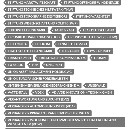
STIFTUNG MARKTWIRTSCHAFT
STIFTUNG OFFSHORE-WINDENERGIE
STIFTUNG TECHNISCHES HILFSWERK (THW)
STIFTUNG TOPOGRAPHIE DES TERRORS
STIFTUNG WARENTEST
STIFTUNG WISSENSCHAFT UND POLITIK (SWP)
SUB ERSTE LESUNG GMBH
TANK & RAST
TEAS DEUTSCHLAND
TECHNIKER KRANKENKASSE (TKK)
TECHNISCHES HILFSWERK (THW)
TELEFÓNICA
TELEKOM
TENNET TSO GMBH
THALES DEUTSCHLAND GMBH
THERACON
THYSSENKRUPP
TRIANEL GMBH
TRILATERALE KOMMISSION E.V.
TRUMPF
TU BERLIN
TÜV
UNICREDIT
UNION ASSET MANAGEMENT HOLDING AG
UNION EUROPÄISCHER FÖRDERALISTEN
UNTERNEHMERVERBÄNDE NIEDERSACHSEN E. V.
URGEWALD
VATTENFALL
VDEK
VDI/VDE INNOVATION + TECHNIK GMBH
VERANTWORTUNG UND ZUKUNFT (EVZ)
VERBAND DER AUTOMOBILINDUSTRIE (VDA)
VERBAND DER PRIVATEN KRANKENVERSICHERUNG E.V.
VERBAND DER WOHNUNGS- UND IMMOBILIENWIRTSCHAFT RHEINLAND
WESTFALEN E.V. (VDW)