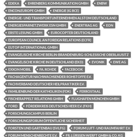
EDEKA
EHRENBERG KOMMUNIKATION GMBH
ENBW
ENCON.EUROPE GMBH
ENERGIE (IG BCE)
ENERGIE- UND TRANSPORTUNTERNEHMEN ALSTOM DEUTSCHLAND
ENERGIESPARNETZWERK ESN GMBH
ENERTRAG AG
EON
ERSTE LESUNG GMBH
EUROCOPTER DEUTSCHLAND
EUROPEAN COUNCIL AN FOREIGN RELATIONS (ECFR)
EUTOP INTERNATIONAL GMBH
EVANGELISCHE KIRCHE BERLIN-BRANDENBURG-SCHLESISCHE OBERLAUSITZ
EVANGELISCHE KIRCHE IN DEUTSCHLAND (EKD)
EVONIK
EWE AG
EXXON MOBIL
FA. ROHDE
FACEBOOK
FACHAGENTUR NACHWACHSENDER ROHSTOFFE E.V.
FACHVERBAND DEUTSCHER HEILPRAKTIKER E.V.
FAMILIENBUND DER KATHOLIKEN (FDK)
FERROSTAAL
FISCHERAPPELT RELATIONS GMBH
FLUGHAFEN MÜNCHEN GMBH
FORD
FÖRDERKREIS DEUTSCHES HEER E.V. (FKH)
FORSCHUNGSCAMPUS BERLIN
FORSCHUNGSFORUM ÖFFENTLICHE SICHERHEIT
FORSTEN UND GARTENBAU (SVLFG)
FORUM LUFT- UND RAUMFAHRT E.V.
FORUM MENSCHENRECHTE E.V.
FR. LÜRSSEN WERFT GMBH & CO. KG