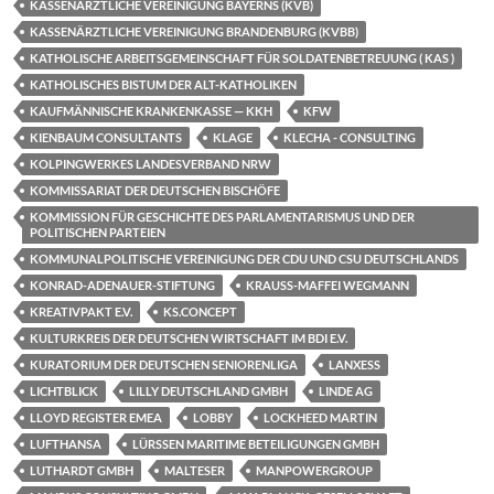
KASSENÄRZTLICHE VEREINIGUNG BAYERNS (KVB)
KASSENÄRZTLICHE VEREINIGUNG BRANDENBURG (KVBB)
KATHOLISCHE ARBEITSGEMEINSCHAFT FÜR SOLDATENBETREUUNG ( KAS )
KATHOLISCHES BISTUM DER ALT-KATHOLIKEN
KAUFMÄNNISCHE KRANKENKASSE — KKH
KFW
KIENBAUM CONSULTANTS
KLAGE
KLECHA - CONSULTING
KOLPINGWERKES LANDESVERBAND NRW
KOMMISSARIAT DER DEUTSCHEN BISCHÖFE
KOMMISSION FÜR GESCHICHTE DES PARLAMENTARISMUS UND DER
POLITISCHEN PARTEIEN
KOMMUNALPOLITISCHE VEREINIGUNG DER CDU UND CSU DEUTSCHLANDS
KONRAD-ADENAUER-STIFTUNG
KRAUSS-MAFFEI WEGMANN
KREATIVPAKT E.V.
KS.CONCEPT
KULTURKREIS DER DEUTSCHEN WIRTSCHAFT IM BDI E.V.
KURATORIUM DER DEUTSCHEN SENIORENLIGA
LANXESS
LICHTBLICK
LILLY DEUTSCHLAND GMBH
LINDE AG
LLOYD REGISTER EMEA
LOBBY
LOCKHEED MARTIN
LUFTHANSA
LÜRSSEN MARITIME BETEILIGUNGEN GMBH
LUTHARDT GMBH
MALTESER
MANPOWERGROUP