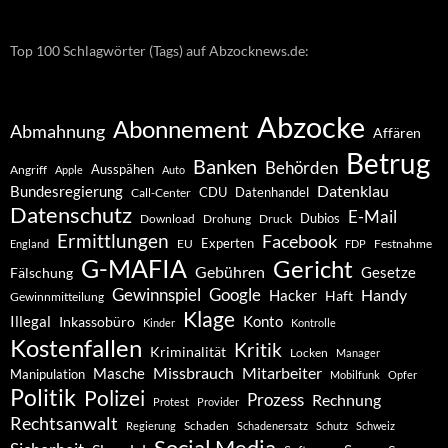
Top 100 Schlagwörter (Tags) auf Abzocknews.de:
Abzocke
Abonnement
Abmahnung
Affären
Betrug
Banken
Behörden
Ausspähen
Angriff
Apple
Auto
Datenklau
Bundesregierung
CDU
Datenhandel
Call-Center
Datenschutz
E-Mail
Dubios
Drohung
Download
Druck
Ermittlungen
Facebook
Experten
EU
Festnahme
England
FDP
G-MAFIA
Gericht
Gebühren
Gesetze
Fälschung
Gewinnspiel
Google
Handy
Hacker
Haft
Gewinnmitteilung
Klage
Konto
Illegal
Inkassobüro
Kinder
Kontrolle
Kostenfallen
Kritik
Kriminalität
Locken
Manager
Missbrauch
Mitarbeiter
Masche
Manipulation
Mobilfunk
Opfer
Politik
Polizei
Prozess
Rechnung
Protest
Provider
Rechtsanwalt
Schaden
Regierung
Schadenersatz
Schutz
Schweiz