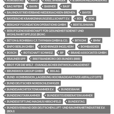
AURUBIS AG
AWO
AXEL SPRINGER
B. BRAUN MELSUNGEN AG
BAG WFBM
BAHN
BARMER
BASF
BAUINDUSTRIEVERBAND NIEDERSACHSEN-BREMEN
BAYER
BAYERISCHE KRANKENHAUSGESELLSCHAFT E.V.
BDI
BDK
BERGHOF FOUNDATION OPERATIONS GMBH
BERTELSMANN
BERUFSGENOSSENSCHAFT FÜR GESUNDHEITSDIENST UND
WOHLFAHRTSPFLEGE (BGW)
BETON & ROHRBAU C.F. THYMIAN GMBH & CO.
BITKOM
BMW
BNPO BERLIN GMBH
BOEHRINGER INGELHEIM
BOMBARDIER
BOSCH
BOTSCHAFT SCHWEIZ
BP
BRAND ASSOCIATES GMBH
BRAUNER SPP
BREITBANDBÜRO DES BUNDES (BBB)
BROT FÜR DIE WELT - EVANGELISCHER ENTWICKLUNGSDIENST
BRUNSWICK GROUP GMBH
BSS AG
BUND -KOMMISSION „LAGERUNG HOCHRADIOAKTIVER ABFALLSTOFFE
BUND DEUTSCHER NORDSCHLESWIGER
BUNDESARCHITEKTENKAMMER E.V.
BUNDESBANK
BUNDESNOTARKAMMER
BUNDESSTEUERBERATERKAMMER
BUNDESSTIFTUNG MAGNUS HIRSCHFELD
BUNDESTAG
BUNDESVERBAND DER DEUTSCHEN LUFT- UND RAUMFAHRTINDUSTRIE E.V.
(BDLI)