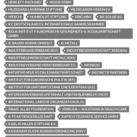
HEWLETT-PACKARD
HIGGIS GMBH
HILDEGARD LAGRENNE STIFTUNG
HILDEGARDIS-VEREIN E.V.
HITACHI
HUMBOLDT-STIFTUNG
IABG MBH
IBC SOLAR AG
ICC DEUTSCHLAND E.V. INTERNATIONALE HANDELSKAMMER
IEGUS INSTITUT F. EUROPÄISCHE GESUNDHEITS-U. SOZIALWIRTSCHAFT
GMBH
IG BAUEN-AGRAR-UMWELT
IG METALL
INDUSTRIEGASEVERBAND (IGV)
INDUSTRIEGEWERKSCHAFT BERGBAU
INDUSTRIEGEWERKSCHAFT METALL (IGM)
INDUSTRIEVERBAND HEIMTIERBEDARF E.V.
INFINEON
INITIATIVE NEUE SOZIALE MARKTWIRTSCHAFT
INSTINCTIF PARTNERS
INSTITUT FÜR EUROPÄISCHE POLITIK (IEP)
INSTITUT FÜR UMFORMTECHNIK UND LEICHTBAU (IUL)
INTERESSENVERBAND UNTERHALT UND FAMILIENRECHT (ISUV)
INTERNATIONAL LABOUR ORGANIZATION (ILO)
ISRAEL ALLIES FOUNDATION
JOBELIUS — SOLUTIONS IN HEALTH CARE
K-FS AKTIENGESELLSCHAFT
KAPSCH TELEMATIC SERVICE GMBH
KARL-SCHILLER-STIFTUNG E.V.
KASSENÄRTZLICHE BUNDESVEREINIGUNG (KBV)