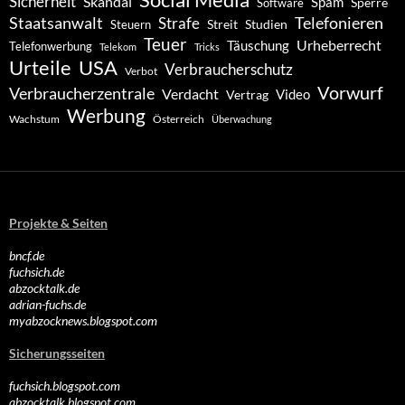
Social Media
Sicherheit
Skandal
Spam
Software
Sperre
Staatsanwalt
Telefonieren
Strafe
Studien
Steuern
Streit
Teuer
Urheberrecht
Täuschung
Telefonwerbung
Telekom
Tricks
Urteile
USA
Verbraucherschutz
Verbot
Vorwurf
Verbraucherzentrale
Verdacht
Video
Vertrag
Werbung
Wachstum
Österreich
Überwachung
Projekte & Seiten
bncf.de
fuchsich.de
abzocktalk.de
adrian-fuchs.de
myabzocknews.blogspot.com
Sicherungsseiten
fuchsich.blogspot.com
abzocktalk.blogspot.com