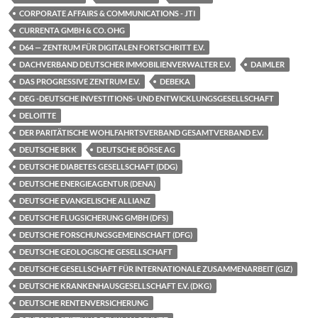
CORPORATE AFFAIRS & COMMUNICATIONS - JTI
CURRENTA GMBH & CO. OHG
D64 — ZENTRUM FÜR DIGITALEN FORTSCHRITT E.V.
DACHVERBAND DEUTSCHER IMMOBILIENVERWALTER E.V.
DAIMLER
DAS PROGRESSIVE ZENTRUM E.V.
DEBEKA
DEG -DEUTSCHE INVESTITIONS- UND ENTWICKLUNGSGESELLSCHAFT
DELOITTE
DER PARITÄTISCHE WOHLFAHRTSVERBAND GESAMTVERBAND E.V.
DEUTSCHE BKK
DEUTSCHE BÖRSE AG
DEUTSCHE DIABETES GESELLSCHAFT (DDG)
DEUTSCHE ENERGIEAGENTUR (DENA)
DEUTSCHE EVANGELISCHE ALLIANZ
DEUTSCHE FLUGSICHERUNG GMBH (DFS)
DEUTSCHE FORSCHUNGSGEMEINSCHAFT (DFG)
DEUTSCHE GEOLOGISCHE GESELLSCHAFT
DEUTSCHE GESELLSCHAFT FÜR INTERNATIONALE ZUSAMMENARBEIT (GIZ)
DEUTSCHE KRANKENHAUSGESELLSCHAFT E.V. (DKG)
DEUTSCHE RENTENVERSICHERUNG