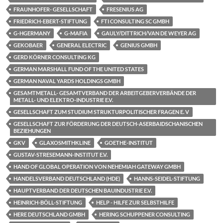
FRAUNHOFER- GESELLSCHAFT
FRESENIUS AG
FRIEDRICH-EBERT-STIFTUNG
FTI CONSULTING SC GMBH
G-HGERMANY
G-MAFIA
GAULY/DITTRICH/VAN DE WEYER AG
GEKOBAER
GENERAL ELECTRIC
GENIUS GMBH
GERD KÖRNER CONSULTING KG
GERMAN MARSHALL FUND OF THE UNITED STATES
GERMAN NAVAL YARDS HOLDINGS GMBH
GESAMTMETALL- GESAMTVERBAND DER ARBEITGEBERVERBÄNDE DER
METALL- UND ELEKTRO-INDUSTRIE E.V.
GESELLSCHAFT ZUM STUDIUM STRUKTURPOLITISCHER FRAGEN E. V
GESELLSCHAFT ZUR FÖRDERUNG DER DEUTSCH-ASERBAIDSCHANISCHEN
BEZIEHUNGEN
GKV
GLAXOSMITHKLINE
GOETHE-INSTITUT
GUSTAV-STRESEMANN-INSTITUT E.V.
HAND OF GLOBAL OPERATION VON NEHEMIAH GATEWAY GMBH
HANDELSVERBAND DEUTSCHLAND (HDE)
HANNS-SEIDEL-STIFTUNG
HAUPTVERBAND DER DEUTSCHEN BAUINDUSTRIE E.V.
HEINRICH-BÖLL-STIFTUNG
HELP - HILFE ZUR SELBSTHILFE
HERE DEUTSCHLAND GMBH
HERING SCHUPPENER CONSULTING