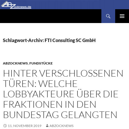
Zum
Inhalt
Suchen
Abzocknews.de
springen
PRIMÄR
MENÜ
Schlagwort-Archiv: FTI Consulting SC GmbH
ABZOCKNEWS
,
FUNDSTÜCKE
HINTER VERSCHLOSSENEN
TÜREN: WELCHE
LOBBYAKTEURE ÜBER DIE
FRAKTIONEN IN DEN
BUNDESTAG GELANGTEN
11. NOVEMBER 2019
ABZOCKNEWS