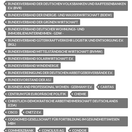
BUNDESVERBAND DER DEUTSCHEN VOLKSBANKEN UND RAIFFEISENBANKEN
E.V. (BVR)
BUNDESVERBAND DER ENERGIE- UND WASSERWIRTSCHAFT (BDEW)
BUNDESVERBAND DER GRÜNEN WIRTSCHAFT
BUNDESVERBAND DEUTSCHER WOHNUNGS- UND
IMMOBILIENUNTERNEHMEN - GDW -
BUNDESVERBAND GÜTERKRAFTVERKEHR LOGISTIK UND ENTSORGUNG E.V.
(BGL)
BUNDESVERBAND MITTELSTÄNDISCHE WIRTSCHAFT (BVMW)
BUNDESVERBAND SOLARWIRTSCHAFT E.V.
BUNDESVERBAND WINDENERGIE
BUNDESVEREINIGUNG DER DEUTSCHEN ARBEITGEBERVERBÄNDE E.V.
BUNDESVORSTAND DER ASJ
BUSINESS AND PROFESSIONAL WOMEN - GERMANY E.V.
CARITAS
CENTRUM FÜR EUROPÄISCHE POLITIK
CHEMIE
CHRISTLICH-DEMOKRATISCHE ARBEITNEHMERSCHAFT DEUTSCHLANDS
(CDA)
CISCO
CNETZ E.V.
COGNOMED GESELLSCHAFT FÜR FORTBILDUNG IM GESUNDHEITSWESEN
MBH
COMMERZBANK
CONCILIUS AG
CONDOR