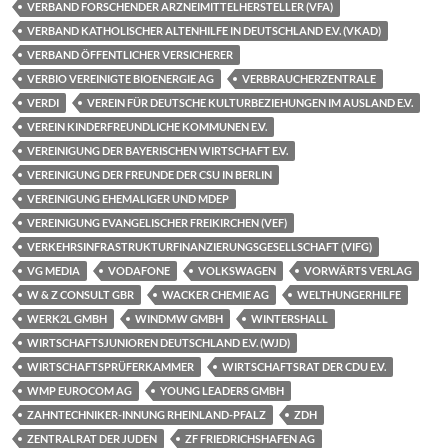
VERBAND FORSCHENDER ARZNEIMITTELHERSTELLER (VFA)
VERBAND KATHOLISCHER ALTENHILFE IN DEUTSCHLAND E.V. (VKAD)
VERBAND ÖFFENTLICHER VERSICHERER
VERBIO VEREINIGTE BIOENERGIE AG
VERBRAUCHERZENTRALE
VERDI
VEREIN FÜR DEUTSCHE KULTURBEZIEHUNGEN IM AUSLAND E.V.
VEREIN KINDERFREUNDLICHE KOMMUNEN E.V.
VEREINIGUNG DER BAYERISCHEN WIRTSCHAFT E.V.
VEREINIGUNG DER FREUNDE DER CSU IN BERLIN
VEREINIGUNG EHEMALIGER UND MDEP
VEREINIGUNG EVANGELISCHER FREIKIRCHEN (VEF)
VERKEHRSINFRASTRUKTURFINANZIERUNGSGESELLSCHAFT (VIFG)
VG MEDIA
VODAFONE
VOLKSWAGEN
VORWÄRTS VERLAG
W & Z CONSULT GBR
WACKER CHEMIE AG
WELTHUNGERHILFE
WERK2L GMBH
WINDMW GMBH
WINTERSHALL
WIRTSCHAFTSJUNIOREN DEUTSCHLAND E.V. (WJD)
WIRTSCHAFTSPRÜFERKAMMER
WIRTSCHAFTSRAT DER CDU E.V.
WMP EUROCOM AG
YOUNG LEADERS GMBH
ZAHNTECHNIKER-INNUNG RHEINLAND-PFALZ
ZDH
ZENTRALRAT DER JUDEN
ZF FRIEDRICHSHAFEN AG