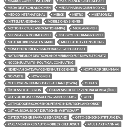
MAURUS CONSULTING GMBH
MAX-PLANCK-GESELLSCHAFT
MBDA DEUTSCHLAND GMBH
MEDA PHARMA GMBH & CO KG
MEDICO INTERNATIONAL
MERCK
METRO
MISEREOR E.V.
MITTELSTANDSBANK
MOBILE ONLY SI GMBH
MOTION PICTURE ASSOCIATION (MPA)
MR PLAN GMBH
MSD SHARP & DOHME GMBH
MSL GROUP GERMANY GMBH
MTU FRIEDRICHSHAFEN GMBH
MULTI-UTILITY CONSULTING
MÜNCHENER RÜCKVERSICHERUNGS-GESELLSCHAFT
NATURFREUNDE DEUTSCHLANDS VERBAND FÜR UMWELTSCHUTZ
NC CONSULTANTS - POLITICAL CONSULTING
NEHEMIAH GATEWAY GEMEINNÜTZIGE GMBH
NORTHROP GRUMMAN
NOVARTIS
NOW GMBH
OFFSHORE-WIND-INDUSTRIE-ALLIANZ (OWIA)
OHB AG
ÖKOLNSTITUT BERLIN
ÖKUMENISCHE NETZ ZENTRALAFRIKA (ÖNZ)
OLE VON BEUST CONSULTING GMBH & CO. KG
OPEL
ORTHODOXE BISCHOFSKONFERENZ IN DEUTSCHLAND (OBKD)
OST-AUSSCHUSS DER DEUTSCHEN WIRTSCHAFT
OSTDEUTSCHER SPARKASSENVERBAND
OTTO-BENECKE-STIFTUNG E.V.
PARLAMENTSKREIS AUTOMOBILES KULTURGUT
PAUL HARTMANN AG