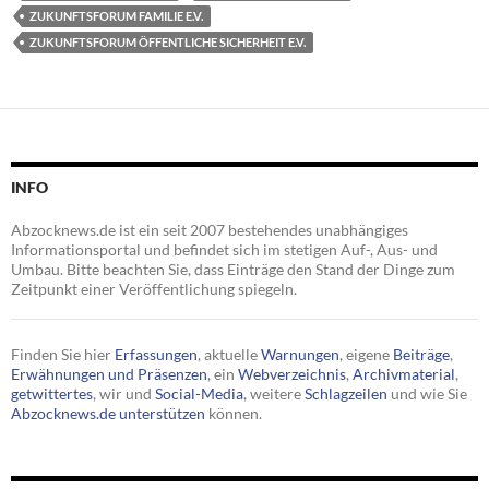
ZUKUNFTSFORUM FAMILIE E.V.
ZUKUNFTSFORUM ÖFFENTLICHE SICHERHEIT E.V.
INFO
Abzocknews.de ist ein seit 2007 bestehendes unabhängiges
Informationsportal und befindet sich im stetigen Auf-, Aus- und
Umbau. Bitte beachten Sie, dass Einträge den Stand der Dinge zum
Zeitpunkt einer Veröffentlichung spiegeln.
Finden Sie hier
Erfassungen
, aktuelle
Warnungen
, eigene
Beiträge
,
Erwähnungen und Präsenzen
, ein
Webverzeichnis
,
Archivmaterial
,
getwittertes
, wir und
Social-Media
, weitere
Schlagzeilen
und wie Sie
Abzocknews.de unterstützen
können.