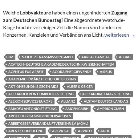
Welche
Lobbyakteure
haben einen ungehinderten
Zugang
zum Deutschen Bundestag
? Eine abgeordnetenwatch.de-
Klage brachte vor einiger Zeit die Namen von hunderten
Hinter verschlo
Konzernen, Kanzleien und Verbänden ans Licht.
weiterlesen
→
3M
50HERTZ TRANSMISSION GMBH
AAREAL BANK AG
ABBAG
ACATECH - DEUTSCHE AKADEMIE DER TECHNIKWISSENSCHAFTEN
AGENTUR FÜR ARBEIT
AGORA ENERGIEWENDE
AIRBUS
AKADEMIE FÜR ÄRZTLICHE FORTBILDUNG
AKTIONSBÜNDNIS GEGEN AIDS
ALBER & GEIGER
ALEXANDER VON HUMBOLDT-STIFTUNG
ALEXANDRA-LANG-STIFTUNG
ALEXION SERVICES EUROPE
ALLIANZ
ALSTAM DEUTSCHLAND AG
AMADEU ANTONIO STIFTUNG
AMGEN GMBH
AMPRION GMBH
APOTHEKERKAMMER NIEDERSACHSEN
ARBEITGEBERVERBAND LUFTVERKEHR E.V. (AGVL)
ARENTZ CONSULTING
AREVA S.A.
ARVATO
AUDI