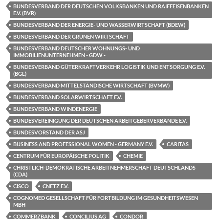
BUNDESVERBAND DER DEUTSCHEN VOLKSBANKEN UND RAIFFEISENBANKEN
E.V. (BVR)
BUNDESVERBAND DER ENERGIE- UND WASSERWIRTSCHAFT (BDEW)
BUNDESVERBAND DER GRÜNEN WIRTSCHAFT
BUNDESVERBAND DEUTSCHER WOHNUNGS- UND
IMMOBILIENUNTERNEHMEN - GDW -
BUNDESVERBAND GÜTERKRAFTVERKEHR LOGISTIK UND ENTSORGUNG E.V.
(BGL)
BUNDESVERBAND MITTELSTÄNDISCHE WIRTSCHAFT (BVMW)
BUNDESVERBAND SOLARWIRTSCHAFT E.V.
BUNDESVERBAND WINDENERGIE
BUNDESVEREINIGUNG DER DEUTSCHEN ARBEITGEBERVERBÄNDE E.V.
BUNDESVORSTAND DER ASJ
BUSINESS AND PROFESSIONAL WOMEN - GERMANY E.V.
CARITAS
CENTRUM FÜR EUROPÄISCHE POLITIK
CHEMIE
CHRISTLICH-DEMOKRATISCHE ARBEITNEHMERSCHAFT DEUTSCHLANDS
(CDA)
CISCO
CNETZ E.V.
COGNOMED GESELLSCHAFT FÜR FORTBILDUNG IM GESUNDHEITSWESEN
MBH
COMMERZBANK
CONCILIUS AG
CONDOR