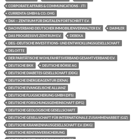
CORPORATE AFFAIRS & COMMUNICATIONS - JTI
CURRENTA GMBH & CO. OHG
D64 — ZENTRUM FÜR DIGITALEN FORTSCHRITT E.V.
DACHVERBAND DEUTSCHER IMMOBILIENVERWALTER E.V.
DAIMLER
DAS PROGRESSIVE ZENTRUM E.V.
DEBEKA
DEG -DEUTSCHE INVESTITIONS- UND ENTWICKLUNGSGESELLSCHAFT
DELOITTE
DER PARITÄTISCHE WOHLFAHRTSVERBAND GESAMTVERBAND E.V.
DEUTSCHE BKK
DEUTSCHE BÖRSE AG
DEUTSCHE DIABETES GESELLSCHAFT (DDG)
DEUTSCHE ENERGIEAGENTUR (DENA)
DEUTSCHE EVANGELISCHE ALLIANZ
DEUTSCHE FLUGSICHERUNG GMBH (DFS)
DEUTSCHE FORSCHUNGSGEMEINSCHAFT (DFG)
DEUTSCHE GEOLOGISCHE GESELLSCHAFT
DEUTSCHE GESELLSCHAFT FÜR INTERNATIONALE ZUSAMMENARBEIT (GIZ)
DEUTSCHE KRANKENHAUSGESELLSCHAFT E.V. (DKG)
DEUTSCHE RENTENVERSICHERUNG