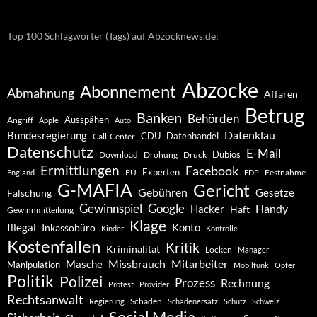
Top 100 Schlagwörter (Tags) auf Abzocknews.de:
Abzocke
Abonnement
Abmahnung
Affären
Betrug
Banken
Behörden
Ausspähen
Angriff
Apple
Auto
Datenklau
Bundesregierung
CDU
Datenhandel
Call-Center
Datenschutz
E-Mail
Dubios
Drohung
Download
Druck
Ermittlungen
Facebook
Experten
EU
Festnahme
England
FDP
G-MAFIA
Gericht
Gebühren
Gesetze
Fälschung
Gewinnspiel
Google
Handy
Hacker
Haft
Gewinnmitteilung
Klage
Konto
Illegal
Inkassobüro
Kinder
Kontrolle
Kostenfallen
Kritik
Kriminalität
Locken
Manager
Missbrauch
Mitarbeiter
Masche
Manipulation
Mobilfunk
Opfer
Politik
Polizei
Prozess
Rechnung
Protest
Provider
Rechtsanwalt
Schaden
Regierung
Schadenersatz
Schutz
Schweiz