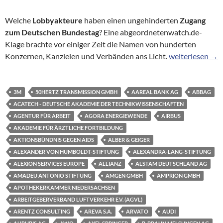
Welche
Lobbyakteure
haben einen ungehinderten
Zugang
zum Deutschen Bundestag
? Eine abgeordnetenwatch.de-
Klage brachte vor einiger Zeit die Namen von hunderten
Hinter verschlo
Konzernen, Kanzleien und Verbänden ans Licht.
weiterlesen
→
3M
50HERTZ TRANSMISSION GMBH
AAREAL BANK AG
ABBAG
ACATECH - DEUTSCHE AKADEMIE DER TECHNIKWISSENSCHAFTEN
AGENTUR FÜR ARBEIT
AGORA ENERGIEWENDE
AIRBUS
AKADEMIE FÜR ÄRZTLICHE FORTBILDUNG
AKTIONSBÜNDNIS GEGEN AIDS
ALBER & GEIGER
ALEXANDER VON HUMBOLDT-STIFTUNG
ALEXANDRA-LANG-STIFTUNG
ALEXION SERVICES EUROPE
ALLIANZ
ALSTAM DEUTSCHLAND AG
AMADEU ANTONIO STIFTUNG
AMGEN GMBH
AMPRION GMBH
APOTHEKERKAMMER NIEDERSACHSEN
ARBEITGEBERVERBAND LUFTVERKEHR E.V. (AGVL)
ARENTZ CONSULTING
AREVA S.A.
ARVATO
AUDI