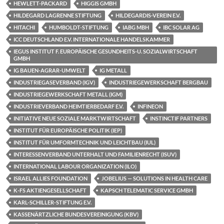
HEWLETT-PACKARD
HIGGIS GMBH
HILDEGARD LAGRENNE STIFTUNG
HILDEGARDIS-VEREIN E.V.
HITACHI
HUMBOLDT-STIFTUNG
IABG MBH
IBC SOLAR AG
ICC DEUTSCHLAND E.V. INTERNATIONALE HANDELSKAMMER
IEGUS INSTITUT F. EUROPÄISCHE GESUNDHEITS-U. SOZIALWIRTSCHAFT
GMBH
IG BAUEN-AGRAR-UMWELT
IG METALL
INDUSTRIEGASEVERBAND (IGV)
INDUSTRIEGEWERKSCHAFT BERGBAU
INDUSTRIEGEWERKSCHAFT METALL (IGM)
INDUSTRIEVERBAND HEIMTIERBEDARF E.V.
INFINEON
INITIATIVE NEUE SOZIALE MARKTWIRTSCHAFT
INSTINCTIF PARTNERS
INSTITUT FÜR EUROPÄISCHE POLITIK (IEP)
INSTITUT FÜR UMFORMTECHNIK UND LEICHTBAU (IUL)
INTERESSENVERBAND UNTERHALT UND FAMILIENRECHT (ISUV)
INTERNATIONAL LABOUR ORGANIZATION (ILO)
ISRAEL ALLIES FOUNDATION
JOBELIUS — SOLUTIONS IN HEALTH CARE
K-FS AKTIENGESELLSCHAFT
KAPSCH TELEMATIC SERVICE GMBH
KARL-SCHILLER-STIFTUNG E.V.
KASSENÄRTZLICHE BUNDESVEREINIGUNG (KBV)