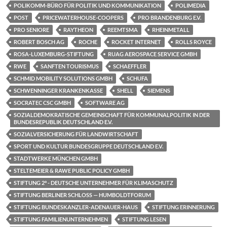
POLIKOMM-BÜRO FÜR POLITIK UND KOMMUNIKATION
POLIMEDIA
POST
PRICEWATERHOUSE-COOPERS
PRO BRANDENBURG E.V.
PRO SENIORE
RAYTHEON
REEMTSMA
RHEINMETALL
ROBERT BOSCH AG
ROCHE
ROCKET INTERNET
ROLLS ROYCE
ROSA-LUXEMBURG-STIFTUNG
RUAG AEROSPACE SERVICE GMBH
RWE
SANFTEN TOURISMUS
SCHAEFFLER
SCHMID MOBILITY SOLUTIONS GMBH
SCHUFA
SCHWENNINGER KRANKENKASSE
SHELL
SIEMENS
SOCRATEC CSC GMBH
SOFTWARE AG
SOZIALDEMOKRATISCHE GEMEINSCHAFT FÜR KOMMUNALPOLITIK IN DER
BUNDESREPUBLIK DEUTSCHLAND E.V.
SOZIALVERSICHERUNG FÜR LANDWIRTSCHAFT
SPORT UND KULTUR BUNDESGRUPPE DEUTSCHLAND E.V.
STADTWERKE MÜNCHEN GMBH
STELTEMEIER & RAWE PUBLIC POLICY GMBH
STIFTUNG 2° - DEUTSCHE UNTERNEHMER FÜR KLIMASCHUTZ
STIFTUNG BERLINER SCHLOSS — HUMBOLDTFORUM
STIFTUNG BUNDESKANZLER-ADENAUER-HAUS
STIFTUNG ERINNERUNG
STIFTUNG FAMILIENUNTERNEHMEN
STIFTUNG LESEN