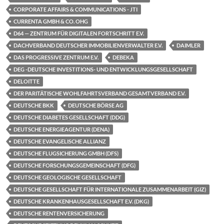
CORPORATE AFFAIRS & COMMUNICATIONS - JTI
CURRENTA GMBH & CO. OHG
D64 — ZENTRUM FÜR DIGITALEN FORTSCHRITT E.V.
DACHVERBAND DEUTSCHER IMMOBILIENVERWALTER E.V.
DAIMLER
DAS PROGRESSIVE ZENTRUM E.V.
DEBEKA
DEG -DEUTSCHE INVESTITIONS- UND ENTWICKLUNGSGESELLSCHAFT
DELOITTE
DER PARITÄTISCHE WOHLFAHRTSVERBAND GESAMTVERBAND E.V.
DEUTSCHE BKK
DEUTSCHE BÖRSE AG
DEUTSCHE DIABETES GESELLSCHAFT (DDG)
DEUTSCHE ENERGIEAGENTUR (DENA)
DEUTSCHE EVANGELISCHE ALLIANZ
DEUTSCHE FLUGSICHERUNG GMBH (DFS)
DEUTSCHE FORSCHUNGSGEMEINSCHAFT (DFG)
DEUTSCHE GEOLOGISCHE GESELLSCHAFT
DEUTSCHE GESELLSCHAFT FÜR INTERNATIONALE ZUSAMMENARBEIT (GIZ)
DEUTSCHE KRANKENHAUSGESELLSCHAFT E.V. (DKG)
DEUTSCHE RENTENVERSICHERUNG