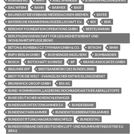
AURUBIS AG
AWO
AXEL SPRINGER
B. BRAUN MELSUNGEN AG
BAG WFBM
BAHN
BARMER
BASF
BAUINDUSTRIEVERBAND NIEDERSACHSEN-BREMEN
BAYER
BAYERISCHE KRANKENHAUSGESELLSCHAFT E.V.
BDI
BDK
BERGHOF FOUNDATION OPERATIONS GMBH
BERTELSMANN
BERUFSGENOSSENSCHAFT FÜR GESUNDHEITSDIENST UND
WOHLFAHRTSPFLEGE (BGW)
BETON & ROHRBAU C.F. THYMIAN GMBH & CO.
BITKOM
BMW
BNPO BERLIN GMBH
BOEHRINGER INGELHEIM
BOMBARDIER
BOSCH
BOTSCHAFT SCHWEIZ
BP
BRAND ASSOCIATES GMBH
BRAUNER SPP
BREITBANDBÜRO DES BUNDES (BBB)
BROT FÜR DIE WELT - EVANGELISCHER ENTWICKLUNGSDIENST
BRUNSWICK GROUP GMBH
BSS AG
BUND -KOMMISSION „LAGERUNG HOCHRADIOAKTIVER ABFALLSTOFFE
BUND DEUTSCHER NORDSCHLESWIGER
BUNDESARCHITEKTENKAMMER E.V.
BUNDESBANK
BUNDESNOTARKAMMER
BUNDESSTEUERBERATERKAMMER
BUNDESSTIFTUNG MAGNUS HIRSCHFELD
BUNDESTAG
BUNDESVERBAND DER DEUTSCHEN LUFT- UND RAUMFAHRTINDUSTRIE E.V.
(BDLI)