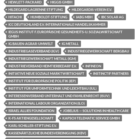
HEWLETT-PACKARD
HIGGIS GMBH
HILDEGARD LAGRENNE STIFTUNG
HILDEGARDIS-VEREIN E.V.
HITACHI
HUMBOLDT-STIFTUNG
IABG MBH
IBC SOLAR AG
ICC DEUTSCHLAND E.V. INTERNATIONALE HANDELSKAMMER
IEGUS INSTITUT F. EUROPÄISCHE GESUNDHEITS-U. SOZIALWIRTSCHAFT
GMBH
IG BAUEN-AGRAR-UMWELT
IG METALL
INDUSTRIEGASEVERBAND (IGV)
INDUSTRIEGEWERKSCHAFT BERGBAU
INDUSTRIEGEWERKSCHAFT METALL (IGM)
INDUSTRIEVERBAND HEIMTIERBEDARF E.V.
INFINEON
INITIATIVE NEUE SOZIALE MARKTWIRTSCHAFT
INSTINCTIF PARTNERS
INSTITUT FÜR EUROPÄISCHE POLITIK (IEP)
INSTITUT FÜR UMFORMTECHNIK UND LEICHTBAU (IUL)
INTERESSENVERBAND UNTERHALT UND FAMILIENRECHT (ISUV)
INTERNATIONAL LABOUR ORGANIZATION (ILO)
ISRAEL ALLIES FOUNDATION
JOBELIUS — SOLUTIONS IN HEALTH CARE
K-FS AKTIENGESELLSCHAFT
KAPSCH TELEMATIC SERVICE GMBH
KARL-SCHILLER-STIFTUNG E.V.
KASSENÄRTZLICHE BUNDESVEREINIGUNG (KBV)