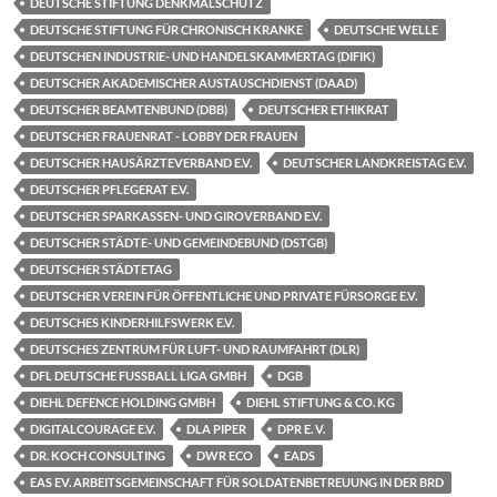
DEUTSCHE STIFTUNG DENKMALSCHUTZ
DEUTSCHE STIFTUNG FÜR CHRONISCH KRANKE
DEUTSCHE WELLE
DEUTSCHEN INDUSTRIE- UND HANDELSKAMMERTAG (DIFIK)
DEUTSCHER AKADEMISCHER AUSTAUSCHDIENST (DAAD)
DEUTSCHER BEAMTENBUND (DBB)
DEUTSCHER ETHIKRAT
DEUTSCHER FRAUENRAT - LOBBY DER FRAUEN
DEUTSCHER HAUSÄRZTEVERBAND E.V.
DEUTSCHER LANDKREISTAG E.V.
DEUTSCHER PFLEGERAT E.V.
DEUTSCHER SPARKASSEN- UND GIROVERBAND E.V.
DEUTSCHER STÄDTE- UND GEMEINDEBUND (DSTGB)
DEUTSCHER STÄDTETAG
DEUTSCHER VEREIN FÜR ÖFFENTLICHE UND PRIVATE FÜRSORGE E.V.
DEUTSCHES KINDERHILFSWERK E.V.
DEUTSCHES ZENTRUM FÜR LUFT- UND RAUMFAHRT (DLR)
DFL DEUTSCHE FUSSBALL LIGA GMBH
DGB
DIEHL DEFENCE HOLDING GMBH
DIEHL STIFTUNG & CO. KG
DIGITALCOURAGE E.V.
DLA PIPER
DPR E. V.
DR. KOCH CONSULTING
DWR ECO
EADS
EAS EV. ARBEITSGEMEINSCHAFT FÜR SOLDATENBETREUUNG IN DER BRD