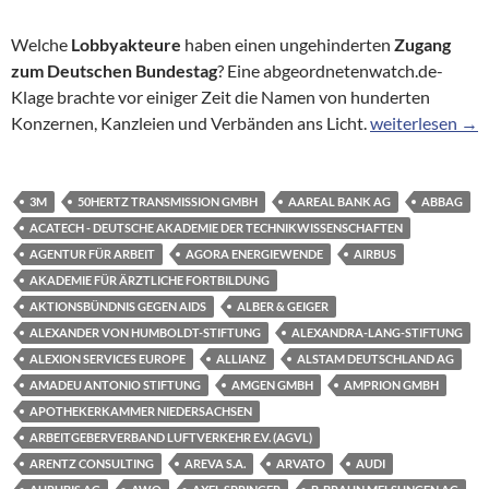
Welche
Lobbyakteure
haben einen ungehinderten
Zugang
zum Deutschen Bundestag
? Eine abgeordnetenwatch.de-
Klage brachte vor einiger Zeit die Namen von hunderten
Hinter verschlo
Konzernen, Kanzleien und Verbänden ans Licht.
weiterlesen
→
3M
50HERTZ TRANSMISSION GMBH
AAREAL BANK AG
ABBAG
ACATECH - DEUTSCHE AKADEMIE DER TECHNIKWISSENSCHAFTEN
AGENTUR FÜR ARBEIT
AGORA ENERGIEWENDE
AIRBUS
AKADEMIE FÜR ÄRZTLICHE FORTBILDUNG
AKTIONSBÜNDNIS GEGEN AIDS
ALBER & GEIGER
ALEXANDER VON HUMBOLDT-STIFTUNG
ALEXANDRA-LANG-STIFTUNG
ALEXION SERVICES EUROPE
ALLIANZ
ALSTAM DEUTSCHLAND AG
AMADEU ANTONIO STIFTUNG
AMGEN GMBH
AMPRION GMBH
APOTHEKERKAMMER NIEDERSACHSEN
ARBEITGEBERVERBAND LUFTVERKEHR E.V. (AGVL)
ARENTZ CONSULTING
AREVA S.A.
ARVATO
AUDI