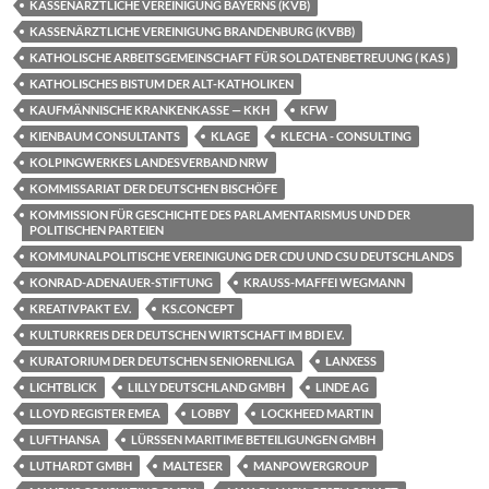
KASSENÄRZTLICHE VEREINIGUNG BAYERNS (KVB)
KASSENÄRZTLICHE VEREINIGUNG BRANDENBURG (KVBB)
KATHOLISCHE ARBEITSGEMEINSCHAFT FÜR SOLDATENBETREUUNG ( KAS )
KATHOLISCHES BISTUM DER ALT-KATHOLIKEN
KAUFMÄNNISCHE KRANKENKASSE — KKH
KFW
KIENBAUM CONSULTANTS
KLAGE
KLECHA - CONSULTING
KOLPINGWERKES LANDESVERBAND NRW
KOMMISSARIAT DER DEUTSCHEN BISCHÖFE
KOMMISSION FÜR GESCHICHTE DES PARLAMENTARISMUS UND DER
POLITISCHEN PARTEIEN
KOMMUNALPOLITISCHE VEREINIGUNG DER CDU UND CSU DEUTSCHLANDS
KONRAD-ADENAUER-STIFTUNG
KRAUSS-MAFFEI WEGMANN
KREATIVPAKT E.V.
KS.CONCEPT
KULTURKREIS DER DEUTSCHEN WIRTSCHAFT IM BDI E.V.
KURATORIUM DER DEUTSCHEN SENIORENLIGA
LANXESS
LICHTBLICK
LILLY DEUTSCHLAND GMBH
LINDE AG
LLOYD REGISTER EMEA
LOBBY
LOCKHEED MARTIN
LUFTHANSA
LÜRSSEN MARITIME BETEILIGUNGEN GMBH
LUTHARDT GMBH
MALTESER
MANPOWERGROUP