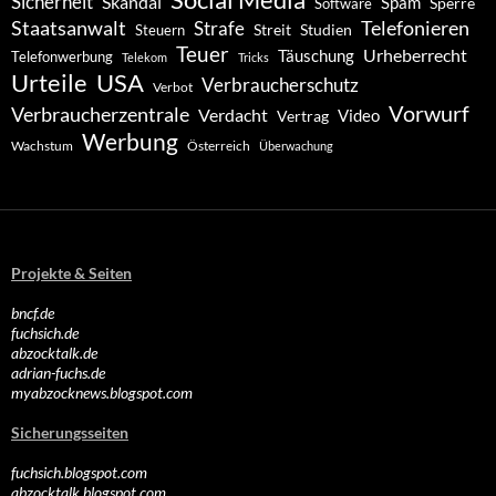
Social Media
Sicherheit
Skandal
Spam
Software
Sperre
Staatsanwalt
Telefonieren
Strafe
Studien
Steuern
Streit
Teuer
Urheberrecht
Täuschung
Telefonwerbung
Telekom
Tricks
Urteile
USA
Verbraucherschutz
Verbot
Vorwurf
Verbraucherzentrale
Verdacht
Video
Vertrag
Werbung
Wachstum
Österreich
Überwachung
Projekte & Seiten
bncf.de
fuchsich.de
abzocktalk.de
adrian-fuchs.de
myabzocknews.blogspot.com
Sicherungsseiten
fuchsich.blogspot.com
abzocktalk.blogspot.com