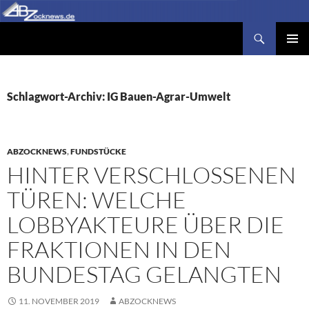
Zum
Inhalt
Suchen
Abzocknews.de
springen
PRIMÄR
MENÜ
Schlagwort-Archiv: IG Bauen-Agrar-Umwelt
ABZOCKNEWS
,
FUNDSTÜCKE
HINTER VERSCHLOSSENEN
TÜREN: WELCHE
LOBBYAKTEURE ÜBER DIE
FRAKTIONEN IN DEN
BUNDESTAG GELANGTEN
11. NOVEMBER 2019
ABZOCKNEWS