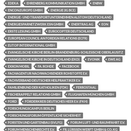
EDEKA
EHRENBERG KOMMUNIKATION GMBH
ENBW
ENCON.EUROPE GMBH
ENERGIE (IG BCE)
ENERGIE- UND TRANSPORTUNTERNEHMEN ALSTOM DEUTSCHLAND
ENERGIESPARNETZWERK ESN GMBH
ENERTRAG AG
EON
ERSTE LESUNG GMBH
EUROCOPTER DEUTSCHLAND
EUROPEAN COUNCIL AN FOREIGN RELATIONS (ECFR)
EUTOP INTERNATIONAL GMBH
EVANGELISCHE KIRCHE BERLIN-BRANDENBURG-SCHLESISCHE OBERLAUSITZ
EVANGELISCHE KIRCHE IN DEUTSCHLAND (EKD)
EVONIK
EWE AG
EXXON MOBIL
FA. ROHDE
FACEBOOK
FACHAGENTUR NACHWACHSENDER ROHSTOFFE E.V.
FACHVERBAND DEUTSCHER HEILPRAKTIKER E.V.
FAMILIENBUND DER KATHOLIKEN (FDK)
FERROSTAAL
FISCHERAPPELT RELATIONS GMBH
FLUGHAFEN MÜNCHEN GMBH
FORD
FÖRDERKREIS DEUTSCHES HEER E.V. (FKH)
FORSCHUNGSCAMPUS BERLIN
FORSCHUNGSFORUM ÖFFENTLICHE SICHERHEIT
FORSTEN UND GARTENBAU (SVLFG)
FORUM LUFT- UND RAUMFAHRT E.V.
FORUM MENSCHENRECHTE E.V.
FR. LÜRSSEN WERFT GMBH & CO. KG