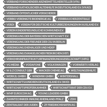
VERBAND FORSCHENDER ARZNEIMITTELHERSTELLER (VFA)
VERBAND KATHOLISCHER ALTENHILFE IN DEUTSCHLAND E.V. (VKAD)
VERBAND ÖFFENTLICHER VERSICHERER
VERBIO VEREINIGTE BIOENERGIE AG
VERBRAUCHERZENTRALE
VERDI
VEREIN FÜR DEUTSCHE KULTURBEZIEHUNGEN IM AUSLAND E.V.
VEREIN KINDERFREUNDLICHE KOMMUNEN E.V.
VEREINIGUNG DER BAYERISCHEN WIRTSCHAFT E.V.
VEREINIGUNG DER FREUNDE DER CSU IN BERLIN
VEREINIGUNG EHEMALIGER UND MDEP
VEREINIGUNG EVANGELISCHER FREIKIRCHEN (VEF)
VERKEHRSINFRASTRUKTURFINANZIERUNGSGESELLSCHAFT (VIFG)
VG MEDIA
VODAFONE
VOLKSWAGEN
VORWÄRTS VERLAG
W & Z CONSULT GBR
WACKER CHEMIE AG
WELTHUNGERHILFE
WERK2L GMBH
WINDMW GMBH
WINTERSHALL
WIRTSCHAFTSJUNIOREN DEUTSCHLAND E.V. (WJD)
WIRTSCHAFTSPRÜFERKAMMER
WIRTSCHAFTSRAT DER CDU E.V.
WMP EUROCOM AG
YOUNG LEADERS GMBH
ZAHNTECHNIKER-INNUNG RHEINLAND-PFALZ
ZDH
ZENTRALRAT DER JUDEN
ZF FRIEDRICHSHAFEN AG