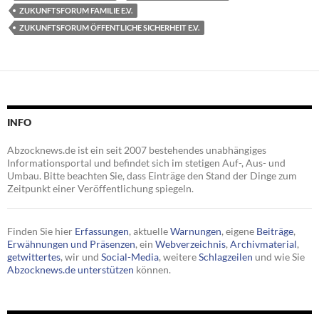
ZUKUNFTSFORUM FAMILIE E.V.
ZUKUNFTSFORUM ÖFFENTLICHE SICHERHEIT E.V.
INFO
Abzocknews.de ist ein seit 2007 bestehendes unabhängiges
Informationsportal und befindet sich im stetigen Auf-, Aus- und
Umbau. Bitte beachten Sie, dass Einträge den Stand der Dinge zum
Zeitpunkt einer Veröffentlichung spiegeln.
Finden Sie hier
Erfassungen
, aktuelle
Warnungen
, eigene
Beiträge
,
Erwähnungen und Präsenzen
, ein
Webverzeichnis
,
Archivmaterial
,
getwittertes
, wir und
Social-Media
, weitere
Schlagzeilen
und wie Sie
Abzocknews.de unterstützen
können.