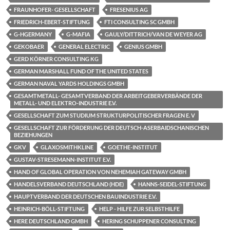
FRAUNHOFER- GESELLSCHAFT
FRESENIUS AG
FRIEDRICH-EBERT-STIFTUNG
FTI CONSULTING SC GMBH
G-HGERMANY
G-MAFIA
GAULY/DITTRICH/VAN DE WEYER AG
GEKOBAER
GENERAL ELECTRIC
GENIUS GMBH
GERD KÖRNER CONSULTING KG
GERMAN MARSHALL FUND OF THE UNITED STATES
GERMAN NAVAL YARDS HOLDINGS GMBH
GESAMTMETALL- GESAMTVERBAND DER ARBEITGEBERVERBÄNDE DER
METALL- UND ELEKTRO-INDUSTRIE E.V.
GESELLSCHAFT ZUM STUDIUM STRUKTURPOLITISCHER FRAGEN E. V
GESELLSCHAFT ZUR FÖRDERUNG DER DEUTSCH-ASERBAIDSCHANISCHEN
BEZIEHUNGEN
GKV
GLAXOSMITHKLINE
GOETHE-INSTITUT
GUSTAV-STRESEMANN-INSTITUT E.V.
HAND OF GLOBAL OPERATION VON NEHEMIAH GATEWAY GMBH
HANDELSVERBAND DEUTSCHLAND (HDE)
HANNS-SEIDEL-STIFTUNG
HAUPTVERBAND DER DEUTSCHEN BAUINDUSTRIE E.V.
HEINRICH-BÖLL-STIFTUNG
HELP - HILFE ZUR SELBSTHILFE
HERE DEUTSCHLAND GMBH
HERING SCHUPPENER CONSULTING