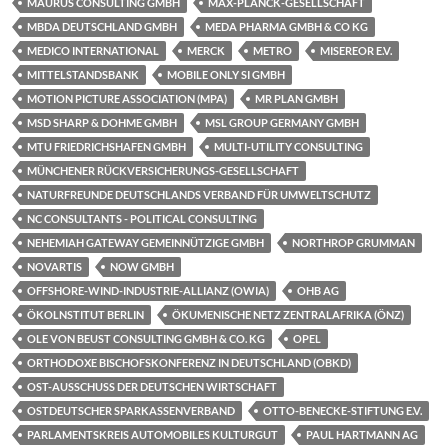
MAURUS CONSULTING GMBH
MAX-PLANCK-GESELLSCHAFT
MBDA DEUTSCHLAND GMBH
MEDA PHARMA GMBH & CO KG
MEDICO INTERNATIONAL
MERCK
METRO
MISEREOR E.V.
MITTELSTANDSBANK
MOBILE ONLY SI GMBH
MOTION PICTURE ASSOCIATION (MPA)
MR PLAN GMBH
MSD SHARP & DOHME GMBH
MSL GROUP GERMANY GMBH
MTU FRIEDRICHSHAFEN GMBH
MULTI-UTILITY CONSULTING
MÜNCHENER RÜCKVERSICHERUNGS-GESELLSCHAFT
NATURFREUNDE DEUTSCHLANDS VERBAND FÜR UMWELTSCHUTZ
NC CONSULTANTS - POLITICAL CONSULTING
NEHEMIAH GATEWAY GEMEINNÜTZIGE GMBH
NORTHROP GRUMMAN
NOVARTIS
NOW GMBH
OFFSHORE-WIND-INDUSTRIE-ALLIANZ (OWIA)
OHB AG
ÖKOLNSTITUT BERLIN
ÖKUMENISCHE NETZ ZENTRALAFRIKA (ÖNZ)
OLE VON BEUST CONSULTING GMBH & CO. KG
OPEL
ORTHODOXE BISCHOFSKONFERENZ IN DEUTSCHLAND (OBKD)
OST-AUSSCHUSS DER DEUTSCHEN WIRTSCHAFT
OSTDEUTSCHER SPARKASSENVERBAND
OTTO-BENECKE-STIFTUNG E.V.
PARLAMENTSKREIS AUTOMOBILES KULTURGUT
PAUL HARTMANN AG