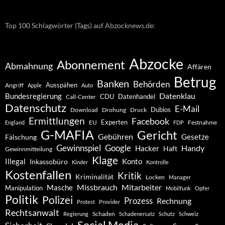
Top 100 Schlagwörter (Tags) auf Abzocknews.de:
Abzocke
Abonnement
Abmahnung
Affären
Betrug
Banken
Behörden
Ausspähen
Angriff
Apple
Auto
Datenklau
Bundesregierung
CDU
Datenhandel
Call-Center
Datenschutz
E-Mail
Dubios
Drohung
Download
Druck
Ermittlungen
Facebook
Experten
EU
Festnahme
England
FDP
G-MAFIA
Gericht
Gebühren
Gesetze
Fälschung
Gewinnspiel
Google
Handy
Hacker
Haft
Gewinnmitteilung
Klage
Konto
Illegal
Inkassobüro
Kinder
Kontrolle
Kostenfallen
Kritik
Kriminalität
Locken
Manager
Missbrauch
Mitarbeiter
Masche
Manipulation
Mobilfunk
Opfer
Politik
Polizei
Prozess
Rechnung
Protest
Provider
Rechtsanwalt
Schaden
Regierung
Schadenersatz
Schutz
Schweiz