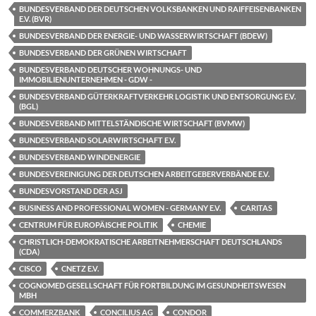
BUNDESVERBAND DER DEUTSCHEN VOLKSBANKEN UND RAIFFEISENBANKEN
E.V. (BVR)
BUNDESVERBAND DER ENERGIE- UND WASSERWIRTSCHAFT (BDEW)
BUNDESVERBAND DER GRÜNEN WIRTSCHAFT
BUNDESVERBAND DEUTSCHER WOHNUNGS- UND
IMMOBILIENUNTERNEHMEN - GDW -
BUNDESVERBAND GÜTERKRAFTVERKEHR LOGISTIK UND ENTSORGUNG E.V.
(BGL)
BUNDESVERBAND MITTELSTÄNDISCHE WIRTSCHAFT (BVMW)
BUNDESVERBAND SOLARWIRTSCHAFT E.V.
BUNDESVERBAND WINDENERGIE
BUNDESVEREINIGUNG DER DEUTSCHEN ARBEITGEBERVERBÄNDE E.V.
BUNDESVORSTAND DER ASJ
BUSINESS AND PROFESSIONAL WOMEN - GERMANY E.V.
CARITAS
CENTRUM FÜR EUROPÄISCHE POLITIK
CHEMIE
CHRISTLICH-DEMOKRATISCHE ARBEITNEHMERSCHAFT DEUTSCHLANDS
(CDA)
CISCO
CNETZ E.V.
COGNOMED GESELLSCHAFT FÜR FORTBILDUNG IM GESUNDHEITSWESEN
MBH
COMMERZBANK
CONCILIUS AG
CONDOR