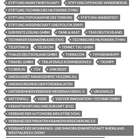
STIFTUNG MARKTWIRTSCHAFT
STIFTUNG OFFSHORE-WINDENERGIE
STIFTUNG TECHNISCHES HILFSWERK (THW)
STIFTUNG TOPOGRAPHIE DES TERRORS
STIFTUNG WARENTEST
STIFTUNG WISSENSCHAFT UND POLITIK (SWP)
SUB ERSTE LESUNG GMBH
TANK & RAST
TEAS DEUTSCHLAND
TECHNIKER KRANKENKASSE (TKK)
TECHNISCHES HILFSWERK (THW)
TELEFÓNICA
TELEKOM
TENNET TSO GMBH
THALES DEUTSCHLAND GMBH
THERACON
THYSSENKRUPP
TRIANEL GMBH
TRILATERALE KOMMISSION E.V.
TRUMPF
TU BERLIN
TÜV
UNICREDIT
UNION ASSET MANAGEMENT HOLDING AG
UNION EUROPÄISCHER FÖRDERALISTEN
UNTERNEHMERVERBÄNDE NIEDERSACHSEN E. V.
URGEWALD
VATTENFALL
VDEK
VDI/VDE INNOVATION + TECHNIK GMBH
VERANTWORTUNG UND ZUKUNFT (EVZ)
VERBAND DER AUTOMOBILINDUSTRIE (VDA)
VERBAND DER PRIVATEN KRANKENVERSICHERUNG E.V.
VERBAND DER WOHNUNGS- UND IMMOBILIENWIRTSCHAFT RHEINLAND
WESTFALEN E.V. (VDW)