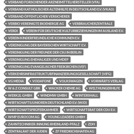
VERBAND FORSCHENDER ARZNEIMITTELHERSTELLER (VFA)
VERBAND KATHOLISCHER ALTENHILFE IN DEUTSCHLAND E.V. (VKAD)
VERBAND ÖFFENTLICHER VERSICHERER
VERBIO VEREINIGTE BIOENERGIE AG
VERBRAUCHERZENTRALE
VERDI
VEREIN FÜR DEUTSCHE KULTURBEZIEHUNGEN IM AUSLAND E.V.
VEREIN KINDERFREUNDLICHE KOMMUNEN E.V.
VEREINIGUNG DER BAYERISCHEN WIRTSCHAFT E.V.
VEREINIGUNG DER FREUNDE DER CSU IN BERLIN
VEREINIGUNG EHEMALIGER UND MDEP
VEREINIGUNG EVANGELISCHER FREIKIRCHEN (VEF)
VERKEHRSINFRASTRUKTURFINANZIERUNGSGESELLSCHAFT (VIFG)
VG MEDIA
VODAFONE
VOLKSWAGEN
VORWÄRTS VERLAG
W & Z CONSULT GBR
WACKER CHEMIE AG
WELTHUNGERHILFE
WERK2L GMBH
WINDMW GMBH
WINTERSHALL
WIRTSCHAFTSJUNIOREN DEUTSCHLAND E.V. (WJD)
WIRTSCHAFTSPRÜFERKAMMER
WIRTSCHAFTSRAT DER CDU E.V.
WMP EUROCOM AG
YOUNG LEADERS GMBH
ZAHNTECHNIKER-INNUNG RHEINLAND-PFALZ
ZDH
ZENTRALRAT DER JUDEN
ZF FRIEDRICHSHAFEN AG