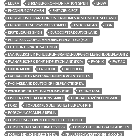
EDEKA
EHRENBERG KOMMUNIKATION GMBH
ENBW
ENCON.EUROPE GMBH
ENERGIE (IG BCE)
ENERGIE- UND TRANSPORTUNTERNEHMEN ALSTOM DEUTSCHLAND
ENERGIESPARNETZWERK ESN GMBH
ENERTRAG AG
EON
ERSTE LESUNG GMBH
EUROCOPTER DEUTSCHLAND
EUROPEAN COUNCIL AN FOREIGN RELATIONS (ECFR)
EUTOP INTERNATIONAL GMBH
EVANGELISCHE KIRCHE BERLIN-BRANDENBURG-SCHLESISCHE OBERLAUSITZ
EVANGELISCHE KIRCHE IN DEUTSCHLAND (EKD)
EVONIK
EWE AG
EXXON MOBIL
FA. ROHDE
FACEBOOK
FACHAGENTUR NACHWACHSENDER ROHSTOFFE E.V.
FACHVERBAND DEUTSCHER HEILPRAKTIKER E.V.
FAMILIENBUND DER KATHOLIKEN (FDK)
FERROSTAAL
FISCHERAPPELT RELATIONS GMBH
FLUGHAFEN MÜNCHEN GMBH
FORD
FÖRDERKREIS DEUTSCHES HEER E.V. (FKH)
FORSCHUNGSCAMPUS BERLIN
FORSCHUNGSFORUM ÖFFENTLICHE SICHERHEIT
FORSTEN UND GARTENBAU (SVLFG)
FORUM LUFT- UND RAUMFAHRT E.V.
FORUM MENSCHENRECHTE E.V.
FR. LÜRSSEN WERFT GMBH & CO. KG