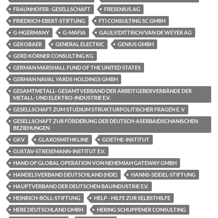
FRAUNHOFER- GESELLSCHAFT
FRESENIUS AG
FRIEDRICH-EBERT-STIFTUNG
FTI CONSULTING SC GMBH
G-HGERMANY
G-MAFIA
GAULY/DITTRICH/VAN DE WEYER AG
GEKOBAER
GENERAL ELECTRIC
GENIUS GMBH
GERD KÖRNER CONSULTING KG
GERMAN MARSHALL FUND OF THE UNITED STATES
GERMAN NAVAL YARDS HOLDINGS GMBH
GESAMTMETALL- GESAMTVERBAND DER ARBEITGEBERVERBÄNDE DER
METALL- UND ELEKTRO-INDUSTRIE E.V.
GESELLSCHAFT ZUM STUDIUM STRUKTURPOLITISCHER FRAGEN E. V
GESELLSCHAFT ZUR FÖRDERUNG DER DEUTSCH-ASERBAIDSCHANISCHEN
BEZIEHUNGEN
GKV
GLAXOSMITHKLINE
GOETHE-INSTITUT
GUSTAV-STRESEMANN-INSTITUT E.V.
HAND OF GLOBAL OPERATION VON NEHEMIAH GATEWAY GMBH
HANDELSVERBAND DEUTSCHLAND (HDE)
HANNS-SEIDEL-STIFTUNG
HAUPTVERBAND DER DEUTSCHEN BAUINDUSTRIE E.V.
HEINRICH-BÖLL-STIFTUNG
HELP - HILFE ZUR SELBSTHILFE
HERE DEUTSCHLAND GMBH
HERING SCHUPPENER CONSULTING