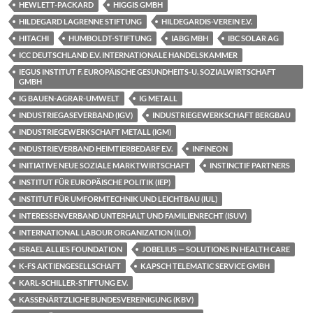
HEWLETT-PACKARD
HIGGIS GMBH
HILDEGARD LAGRENNE STIFTUNG
HILDEGARDIS-VEREIN E.V.
HITACHI
HUMBOLDT-STIFTUNG
IABG MBH
IBC SOLAR AG
ICC DEUTSCHLAND E.V. INTERNATIONALE HANDELSKAMMER
IEGUS INSTITUT F. EUROPÄISCHE GESUNDHEITS-U. SOZIALWIRTSCHAFT
GMBH
IG BAUEN-AGRAR-UMWELT
IG METALL
INDUSTRIEGASEVERBAND (IGV)
INDUSTRIEGEWERKSCHAFT BERGBAU
INDUSTRIEGEWERKSCHAFT METALL (IGM)
INDUSTRIEVERBAND HEIMTIERBEDARF E.V.
INFINEON
INITIATIVE NEUE SOZIALE MARKTWIRTSCHAFT
INSTINCTIF PARTNERS
INSTITUT FÜR EUROPÄISCHE POLITIK (IEP)
INSTITUT FÜR UMFORMTECHNIK UND LEICHTBAU (IUL)
INTERESSENVERBAND UNTERHALT UND FAMILIENRECHT (ISUV)
INTERNATIONAL LABOUR ORGANIZATION (ILO)
ISRAEL ALLIES FOUNDATION
JOBELIUS — SOLUTIONS IN HEALTH CARE
K-FS AKTIENGESELLSCHAFT
KAPSCH TELEMATIC SERVICE GMBH
KARL-SCHILLER-STIFTUNG E.V.
KASSENÄRTZLICHE BUNDESVEREINIGUNG (KBV)