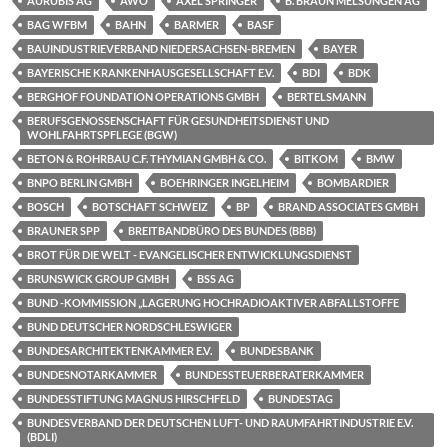
AURUBIS AG
AWO
AXEL SPRINGER
B. BRAUN MELSUNGEN AG
BAG WFBM
BAHN
BARMER
BASF
BAUINDUSTRIEVERBAND NIEDERSACHSEN-BREMEN
BAYER
BAYERISCHE KRANKENHAUSGESELLSCHAFT E.V.
BDI
BDK
BERGHOF FOUNDATION OPERATIONS GMBH
BERTELSMANN
BERUFSGENOSSENSCHAFT FÜR GESUNDHEITSDIENST UND
WOHLFAHRTSPFLEGE (BGW)
BETON & ROHRBAU C.F. THYMIAN GMBH & CO.
BITKOM
BMW
BNPO BERLIN GMBH
BOEHRINGER INGELHEIM
BOMBARDIER
BOSCH
BOTSCHAFT SCHWEIZ
BP
BRAND ASSOCIATES GMBH
BRAUNER SPP
BREITBANDBÜRO DES BUNDES (BBB)
BROT FÜR DIE WELT - EVANGELISCHER ENTWICKLUNGSDIENST
BRUNSWICK GROUP GMBH
BSS AG
BUND -KOMMISSION „LAGERUNG HOCHRADIOAKTIVER ABFALLSTOFFE
BUND DEUTSCHER NORDSCHLESWIGER
BUNDESARCHITEKTENKAMMER E.V.
BUNDESBANK
BUNDESNOTARKAMMER
BUNDESSTEUERBERATERKAMMER
BUNDESSTIFTUNG MAGNUS HIRSCHFELD
BUNDESTAG
BUNDESVERBAND DER DEUTSCHEN LUFT- UND RAUMFAHRTINDUSTRIE E.V.
(BDLI)