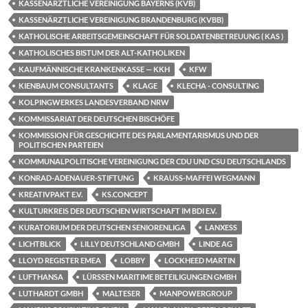
KASSENÄRZTLICHE VEREINIGUNG BAYERNS (KVB)
KASSENÄRZTLICHE VEREINIGUNG BRANDENBURG (KVBB)
KATHOLISCHE ARBEITSGEMEINSCHAFT FÜR SOLDATENBETREUUNG ( KAS )
KATHOLISCHES BISTUM DER ALT-KATHOLIKEN
KAUFMÄNNISCHE KRANKENKASSE — KKH
KFW
KIENBAUM CONSULTANTS
KLAGE
KLECHA - CONSULTING
KOLPINGWERKES LANDESVERBAND NRW
KOMMISSARIAT DER DEUTSCHEN BISCHÖFE
KOMMISSION FÜR GESCHICHTE DES PARLAMENTARISMUS UND DER
POLITISCHEN PARTEIEN
KOMMUNALPOLITISCHE VEREINIGUNG DER CDU UND CSU DEUTSCHLANDS
KONRAD-ADENAUER-STIFTUNG
KRAUSS-MAFFEI WEGMANN
KREATIVPAKT E.V.
KS.CONCEPT
KULTURKREIS DER DEUTSCHEN WIRTSCHAFT IM BDI E.V.
KURATORIUM DER DEUTSCHEN SENIORENLIGA
LANXESS
LICHTBLICK
LILLY DEUTSCHLAND GMBH
LINDE AG
LLOYD REGISTER EMEA
LOBBY
LOCKHEED MARTIN
LUFTHANSA
LÜRSSEN MARITIME BETEILIGUNGEN GMBH
LUTHARDT GMBH
MALTESER
MANPOWERGROUP