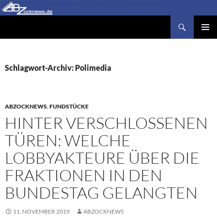
Zum
Inhalt
Suchen
Abzocknews.de
springen
PRIMÄR
MENÜ
Schlagwort-Archiv: Polimedia
ABZOCKNEWS
,
FUNDSTÜCKE
HINTER VERSCHLOSSENEN
TÜREN: WELCHE
LOBBYAKTEURE ÜBER DIE
FRAKTIONEN IN DEN
BUNDESTAG GELANGTEN
11. NOVEMBER 2019
ABZOCKNEWS