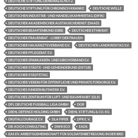
DEUTSCHE STIFTUNG DENKMALSCHUTZ
DEUTSCHE STIFTUNG FÜR CHRONISCH KRANKE
DEUTSCHE WELLE
DEUTSCHEN INDUSTRIE- UND HANDELSKAMMERTAG (DIFIK)
DEUTSCHER AKADEMISCHER AUSTAUSCHDIENST (DAAD)
DEUTSCHER BEAMTENBUND (DBB)
DEUTSCHER ETHIKRAT
DEUTSCHER FRAUENRAT - LOBBY DER FRAUEN
DEUTSCHER HAUSÄRZTEVERBAND E.V.
DEUTSCHER LANDKREISTAG E.V.
DEUTSCHER PFLEGERAT E.V.
DEUTSCHER SPARKASSEN- UND GIROVERBAND E.V.
DEUTSCHER STÄDTE- UND GEMEINDEBUND (DSTGB)
DEUTSCHER STÄDTETAG
DEUTSCHER VEREIN FÜR ÖFFENTLICHE UND PRIVATE FÜRSORGE E.V.
DEUTSCHES KINDERHILFSWERK E.V.
DEUTSCHES ZENTRUM FÜR LUFT- UND RAUMFAHRT (DLR)
DFL DEUTSCHE FUSSBALL LIGA GMBH
DGB
DIEHL DEFENCE HOLDING GMBH
DIEHL STIFTUNG & CO. KG
DIGITALCOURAGE E.V.
DLA PIPER
DPR E. V.
DR. KOCH CONSULTING
DWR ECO
EADS
EAS EV. ARBEITSGEMEINSCHAFT FÜR SOLDATENBETREUUNG IN DER BRD