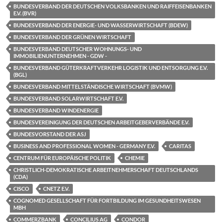
BUNDESVERBAND DER DEUTSCHEN VOLKSBANKEN UND RAIFFEISENBANKEN
E.V. (BVR)
BUNDESVERBAND DER ENERGIE- UND WASSERWIRTSCHAFT (BDEW)
BUNDESVERBAND DER GRÜNEN WIRTSCHAFT
BUNDESVERBAND DEUTSCHER WOHNUNGS- UND
IMMOBILIENUNTERNEHMEN - GDW -
BUNDESVERBAND GÜTERKRAFTVERKEHR LOGISTIK UND ENTSORGUNG E.V.
(BGL)
BUNDESVERBAND MITTELSTÄNDISCHE WIRTSCHAFT (BVMW)
BUNDESVERBAND SOLARWIRTSCHAFT E.V.
BUNDESVERBAND WINDENERGIE
BUNDESVEREINIGUNG DER DEUTSCHEN ARBEITGEBERVERBÄNDE E.V.
BUNDESVORSTAND DER ASJ
BUSINESS AND PROFESSIONAL WOMEN - GERMANY E.V.
CARITAS
CENTRUM FÜR EUROPÄISCHE POLITIK
CHEMIE
CHRISTLICH-DEMOKRATISCHE ARBEITNEHMERSCHAFT DEUTSCHLANDS
(CDA)
CISCO
CNETZ E.V.
COGNOMED GESELLSCHAFT FÜR FORTBILDUNG IM GESUNDHEITSWESEN
MBH
COMMERZBANK
CONCILIUS AG
CONDOR