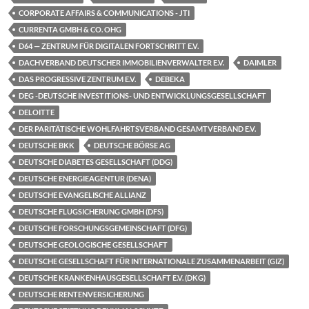
CORPORATE AFFAIRS & COMMUNICATIONS - JTI
CURRENTA GMBH & CO. OHG
D64 — ZENTRUM FÜR DIGITALEN FORTSCHRITT E.V.
DACHVERBAND DEUTSCHER IMMOBILIENVERWALTER E.V.
DAIMLER
DAS PROGRESSIVE ZENTRUM E.V.
DEBEKA
DEG -DEUTSCHE INVESTITIONS- UND ENTWICKLUNGSGESELLSCHAFT
DELOITTE
DER PARITÄTISCHE WOHLFAHRTSVERBAND GESAMTVERBAND E.V.
DEUTSCHE BKK
DEUTSCHE BÖRSE AG
DEUTSCHE DIABETES GESELLSCHAFT (DDG)
DEUTSCHE ENERGIEAGENTUR (DENA)
DEUTSCHE EVANGELISCHE ALLIANZ
DEUTSCHE FLUGSICHERUNG GMBH (DFS)
DEUTSCHE FORSCHUNGSGEMEINSCHAFT (DFG)
DEUTSCHE GEOLOGISCHE GESELLSCHAFT
DEUTSCHE GESELLSCHAFT FÜR INTERNATIONALE ZUSAMMENARBEIT (GIZ)
DEUTSCHE KRANKENHAUSGESELLSCHAFT E.V. (DKG)
DEUTSCHE RENTENVERSICHERUNG