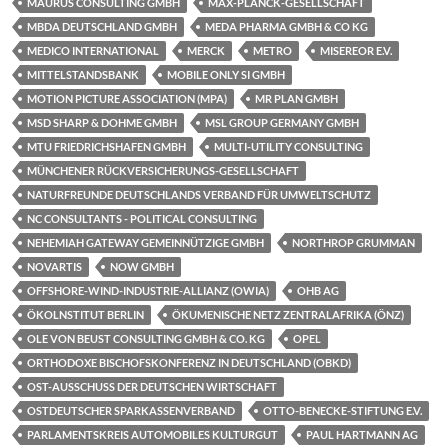
MAURUS CONSULTING GMBH
MAX-PLANCK-GESELLSCHAFT
MBDA DEUTSCHLAND GMBH
MEDA PHARMA GMBH & CO KG
MEDICO INTERNATIONAL
MERCK
METRO
MISEREOR E.V.
MITTELSTANDSBANK
MOBILE ONLY SI GMBH
MOTION PICTURE ASSOCIATION (MPA)
MR PLAN GMBH
MSD SHARP & DOHME GMBH
MSL GROUP GERMANY GMBH
MTU FRIEDRICHSHAFEN GMBH
MULTI-UTILITY CONSULTING
MÜNCHENER RÜCKVERSICHERUNGS-GESELLSCHAFT
NATURFREUNDE DEUTSCHLANDS VERBAND FÜR UMWELTSCHUTZ
NC CONSULTANTS - POLITICAL CONSULTING
NEHEMIAH GATEWAY GEMEINNÜTZIGE GMBH
NORTHROP GRUMMAN
NOVARTIS
NOW GMBH
OFFSHORE-WIND-INDUSTRIE-ALLIANZ (OWIA)
OHB AG
ÖKOLNSTITUT BERLIN
ÖKUMENISCHE NETZ ZENTRALAFRIKA (ÖNZ)
OLE VON BEUST CONSULTING GMBH & CO. KG
OPEL
ORTHODOXE BISCHOFSKONFERENZ IN DEUTSCHLAND (OBKD)
OST-AUSSCHUSS DER DEUTSCHEN WIRTSCHAFT
OSTDEUTSCHER SPARKASSENVERBAND
OTTO-BENECKE-STIFTUNG E.V.
PARLAMENTSKREIS AUTOMOBILES KULTURGUT
PAUL HARTMANN AG