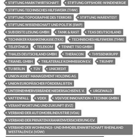
STIFTUNG MARKTWIRTSCHAFT
STIFTUNG OFFSHORE-WINDENERGIE
STIFTUNG TECHNISCHES HILFSWERK (THW)
STIFTUNG TOPOGRAPHIE DES TERRORS
STIFTUNG WARENTEST
STIFTUNG WISSENSCHAFT UND POLITIK (SWP)
SUB ERSTE LESUNG GMBH
TANK & RAST
TEAS DEUTSCHLAND
TECHNIKER KRANKENKASSE (TKK)
TECHNISCHES HILFSWERK (THW)
TELEFÓNICA
TELEKOM
TENNET TSO GMBH
THALES DEUTSCHLAND GMBH
THERACON
THYSSENKRUPP
TRIANEL GMBH
TRILATERALE KOMMISSION E.V.
TRUMPF
TU BERLIN
TÜV
UNICREDIT
UNION ASSET MANAGEMENT HOLDING AG
UNION EUROPÄISCHER FÖRDERALISTEN
UNTERNEHMERVERBÄNDE NIEDERSACHSEN E. V.
URGEWALD
VATTENFALL
VDEK
VDI/VDE INNOVATION + TECHNIK GMBH
VERANTWORTUNG UND ZUKUNFT (EVZ)
VERBAND DER AUTOMOBILINDUSTRIE (VDA)
VERBAND DER PRIVATEN KRANKENVERSICHERUNG E.V.
VERBAND DER WOHNUNGS- UND IMMOBILIENWIRTSCHAFT RHEINLAND
WESTFALEN E.V. (VDW)