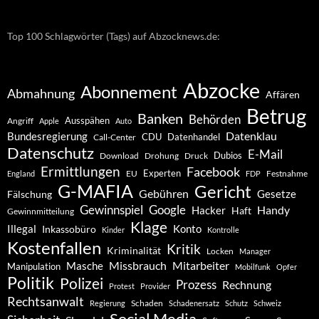
Top 100 Schlagwörter (Tags) auf Abzocknews.de:
Abzocke
Abonnement
Abmahnung
Affären
Betrug
Banken
Behörden
Ausspähen
Angriff
Apple
Auto
Datenklau
Bundesregierung
CDU
Datenhandel
Call-Center
Datenschutz
E-Mail
Dubios
Drohung
Download
Druck
Ermittlungen
Facebook
Experten
EU
Festnahme
England
FDP
G-MAFIA
Gericht
Gebühren
Gesetze
Fälschung
Gewinnspiel
Google
Handy
Hacker
Haft
Gewinnmitteilung
Klage
Konto
Illegal
Inkassobüro
Kinder
Kontrolle
Kostenfallen
Kritik
Kriminalität
Locken
Manager
Missbrauch
Mitarbeiter
Masche
Manipulation
Mobilfunk
Opfer
Politik
Polizei
Prozess
Rechnung
Protest
Provider
Rechtsanwalt
Schaden
Regierung
Schadenersatz
Schutz
Schweiz