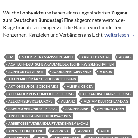
Welche
Lobbyakteure
haben einen ungehinderten
Zugang
zum Deutschen Bundestag
? Eine abgeordnetenwatch.de-
Klage brachte vor einiger Zeit die Namen von hunderten
Hinter verschlo
Konzernen, Kanzleien und Verbänden ans Licht.
weiterlesen
→
3M
50HERTZ TRANSMISSION GMBH
AAREAL BANK AG
ABBAG
ACATECH - DEUTSCHE AKADEMIE DER TECHNIKWISSENSCHAFTEN
AGENTUR FÜR ARBEIT
AGORA ENERGIEWENDE
AIRBUS
AKADEMIE FÜR ÄRZTLICHE FORTBILDUNG
AKTIONSBÜNDNIS GEGEN AIDS
ALBER & GEIGER
ALEXANDER VON HUMBOLDT-STIFTUNG
ALEXANDRA-LANG-STIFTUNG
ALEXION SERVICES EUROPE
ALLIANZ
ALSTAM DEUTSCHLAND AG
AMADEU ANTONIO STIFTUNG
AMGEN GMBH
AMPRION GMBH
APOTHEKERKAMMER NIEDERSACHSEN
ARBEITGEBERVERBAND LUFTVERKEHR E.V. (AGVL)
ARENTZ CONSULTING
AREVA S.A.
ARVATO
AUDI