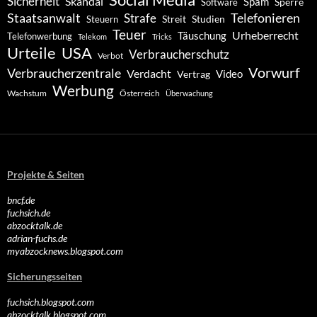
Social Media
Sicherheit
Skandal
Spam
Software
Sperre
Staatsanwalt
Telefonieren
Strafe
Studien
Steuern
Streit
Teuer
Urheberrecht
Täuschung
Telefonwerbung
Telekom
Tricks
Urteile
USA
Verbraucherschutz
Verbot
Vorwurf
Verbraucherzentrale
Verdacht
Video
Vertrag
Werbung
Wachstum
Österreich
Überwachung
Projekte & Seiten
bncf.de
fuchsich.de
abzocktalk.de
adrian-fuchs.de
myabzocknews.blogspot.com
Sicherungsseiten
fuchsich.blogspot.com
abzocktalk.blogspot.com