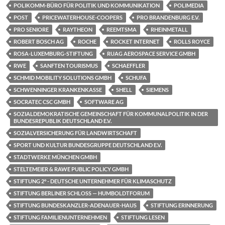
POLIKOMM-BÜRO FÜR POLITIK UND KOMMUNIKATION
POLIMEDIA
POST
PRICEWATERHOUSE-COOPERS
PRO BRANDENBURG E.V.
PRO SENIORE
RAYTHEON
REEMTSMA
RHEINMETALL
ROBERT BOSCH AG
ROCHE
ROCKET INTERNET
ROLLS ROYCE
ROSA-LUXEMBURG-STIFTUNG
RUAG AEROSPACE SERVICE GMBH
RWE
SANFTEN TOURISMUS
SCHAEFFLER
SCHMID MOBILITY SOLUTIONS GMBH
SCHUFA
SCHWENNINGER KRANKENKASSE
SHELL
SIEMENS
SOCRATEC CSC GMBH
SOFTWARE AG
SOZIALDEMOKRATISCHE GEMEINSCHAFT FÜR KOMMUNALPOLITIK IN DER
BUNDESREPUBLIK DEUTSCHLAND E.V.
SOZIALVERSICHERUNG FÜR LANDWIRTSCHAFT
SPORT UND KULTUR BUNDESGRUPPE DEUTSCHLAND E.V.
STADTWERKE MÜNCHEN GMBH
STELTEMEIER & RAWE PUBLIC POLICY GMBH
STIFTUNG 2° - DEUTSCHE UNTERNEHMER FÜR KLIMASCHUTZ
STIFTUNG BERLINER SCHLOSS — HUMBOLDTFORUM
STIFTUNG BUNDESKANZLER-ADENAUER-HAUS
STIFTUNG ERINNERUNG
STIFTUNG FAMILIENUNTERNEHMEN
STIFTUNG LESEN