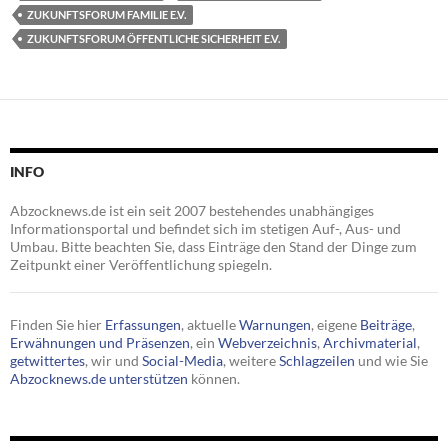
ZUKUNFTSFORUM FAMILIE E.V.
ZUKUNFTSFORUM ÖFFENTLICHE SICHERHEIT E.V.
INFO
Abzocknews.de ist ein seit 2007 bestehendes unabhängiges
Informationsportal und befindet sich im stetigen Auf-, Aus- und
Umbau. Bitte beachten Sie, dass Einträge den Stand der Dinge zum
Zeitpunkt einer Veröffentlichung spiegeln.
Finden Sie hier
Erfassungen
, aktuelle
Warnungen
, eigene
Beiträge
,
Erwähnungen und Präsenzen
, ein
Webverzeichnis
,
Archivmaterial
,
getwittertes
, wir und
Social-Media
, weitere
Schlagzeilen
und wie Sie
Abzocknews.de unterstützen
können.