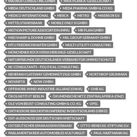
MAURUS CONSULTING GMBH
MAX-PLANCK-GESELLSCHAFT
MBDA DEUTSCHLAND GMBH
MEDA PHARMA GMBH & CO KG
MEDICO INTERNATIONAL
MERCK
METRO
MISEREOR E.V.
MITTELSTANDSBANK
MOBILE ONLY SI GMBH
MOTION PICTURE ASSOCIATION (MPA)
MR PLAN GMBH
MSD SHARP & DOHME GMBH
MSL GROUP GERMANY GMBH
MTU FRIEDRICHSHAFEN GMBH
MULTI-UTILITY CONSULTING
MÜNCHENER RÜCKVERSICHERUNGS-GESELLSCHAFT
NATURFREUNDE DEUTSCHLANDS VERBAND FÜR UMWELTSCHUTZ
NC CONSULTANTS - POLITICAL CONSULTING
NEHEMIAH GATEWAY GEMEINNÜTZIGE GMBH
NORTHROP GRUMMAN
NOVARTIS
NOW GMBH
OFFSHORE-WIND-INDUSTRIE-ALLIANZ (OWIA)
OHB AG
ÖKOLNSTITUT BERLIN
ÖKUMENISCHE NETZ ZENTRALAFRIKA (ÖNZ)
OLE VON BEUST CONSULTING GMBH & CO. KG
OPEL
ORTHODOXE BISCHOFSKONFERENZ IN DEUTSCHLAND (OBKD)
OST-AUSSCHUSS DER DEUTSCHEN WIRTSCHAFT
OSTDEUTSCHER SPARKASSENVERBAND
OTTO-BENECKE-STIFTUNG E.V.
PARLAMENTSKREIS AUTOMOBILES KULTURGUT
PAUL HARTMANN AG