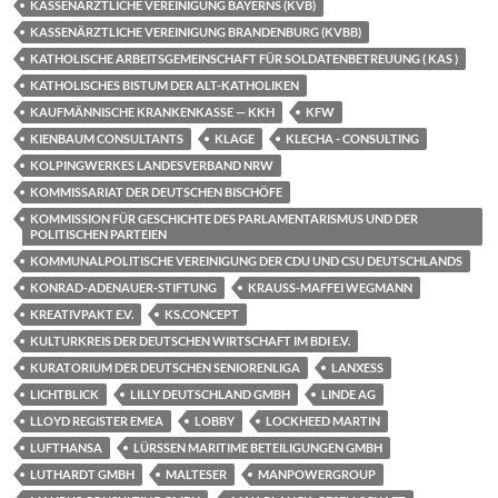
KASSENÄRZTLICHE VEREINIGUNG BAYERNS (KVB)
KASSENÄRZTLICHE VEREINIGUNG BRANDENBURG (KVBB)
KATHOLISCHE ARBEITSGEMEINSCHAFT FÜR SOLDATENBETREUUNG ( KAS )
KATHOLISCHES BISTUM DER ALT-KATHOLIKEN
KAUFMÄNNISCHE KRANKENKASSE — KKH
KFW
KIENBAUM CONSULTANTS
KLAGE
KLECHA - CONSULTING
KOLPINGWERKES LANDESVERBAND NRW
KOMMISSARIAT DER DEUTSCHEN BISCHÖFE
KOMMISSION FÜR GESCHICHTE DES PARLAMENTARISMUS UND DER
POLITISCHEN PARTEIEN
KOMMUNALPOLITISCHE VEREINIGUNG DER CDU UND CSU DEUTSCHLANDS
KONRAD-ADENAUER-STIFTUNG
KRAUSS-MAFFEI WEGMANN
KREATIVPAKT E.V.
KS.CONCEPT
KULTURKREIS DER DEUTSCHEN WIRTSCHAFT IM BDI E.V.
KURATORIUM DER DEUTSCHEN SENIORENLIGA
LANXESS
LICHTBLICK
LILLY DEUTSCHLAND GMBH
LINDE AG
LLOYD REGISTER EMEA
LOBBY
LOCKHEED MARTIN
LUFTHANSA
LÜRSSEN MARITIME BETEILIGUNGEN GMBH
LUTHARDT GMBH
MALTESER
MANPOWERGROUP