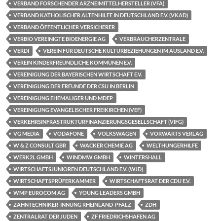
VERBAND FORSCHENDER ARZNEIMITTELHERSTELLER (VFA)
VERBAND KATHOLISCHER ALTENHILFE IN DEUTSCHLAND E.V. (VKAD)
VERBAND ÖFFENTLICHER VERSICHERER
VERBIO VEREINIGTE BIOENERGIE AG
VERBRAUCHERZENTRALE
VERDI
VEREIN FÜR DEUTSCHE KULTURBEZIEHUNGEN IM AUSLAND E.V.
VEREIN KINDERFREUNDLICHE KOMMUNEN E.V.
VEREINIGUNG DER BAYERISCHEN WIRTSCHAFT E.V.
VEREINIGUNG DER FREUNDE DER CSU IN BERLIN
VEREINIGUNG EHEMALIGER UND MDEP
VEREINIGUNG EVANGELISCHER FREIKIRCHEN (VEF)
VERKEHRSINFRASTRUKTURFINANZIERUNGSGESELLSCHAFT (VIFG)
VG MEDIA
VODAFONE
VOLKSWAGEN
VORWÄRTS VERLAG
W & Z CONSULT GBR
WACKER CHEMIE AG
WELTHUNGERHILFE
WERK2L GMBH
WINDMW GMBH
WINTERSHALL
WIRTSCHAFTSJUNIOREN DEUTSCHLAND E.V. (WJD)
WIRTSCHAFTSPRÜFERKAMMER
WIRTSCHAFTSRAT DER CDU E.V.
WMP EUROCOM AG
YOUNG LEADERS GMBH
ZAHNTECHNIKER-INNUNG RHEINLAND-PFALZ
ZDH
ZENTRALRAT DER JUDEN
ZF FRIEDRICHSHAFEN AG