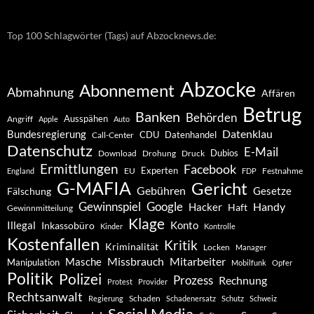
Top 100 Schlagwörter (Tags) auf Abzocknews.de:
Abzocke
Abonnement
Abmahnung
Affären
Betrug
Banken
Behörden
Ausspähen
Angriff
Apple
Auto
Datenklau
Bundesregierung
CDU
Datenhandel
Call-Center
Datenschutz
E-Mail
Dubios
Drohung
Download
Druck
Ermittlungen
Facebook
Experten
EU
Festnahme
England
FDP
G-MAFIA
Gericht
Gebühren
Gesetze
Fälschung
Gewinnspiel
Google
Handy
Hacker
Haft
Gewinnmitteilung
Klage
Konto
Illegal
Inkassobüro
Kinder
Kontrolle
Kostenfallen
Kritik
Kriminalität
Locken
Manager
Missbrauch
Mitarbeiter
Masche
Manipulation
Mobilfunk
Opfer
Politik
Polizei
Prozess
Rechnung
Protest
Provider
Rechtsanwalt
Schaden
Regierung
Schadenersatz
Schutz
Schweiz