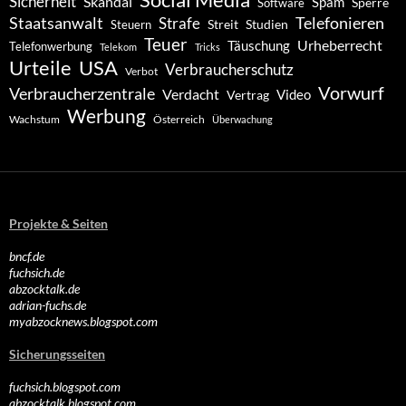
Social Media
Sicherheit
Skandal
Spam
Software
Sperre
Staatsanwalt
Telefonieren
Strafe
Studien
Steuern
Streit
Teuer
Urheberrecht
Täuschung
Telefonwerbung
Telekom
Tricks
Urteile
USA
Verbraucherschutz
Verbot
Vorwurf
Verbraucherzentrale
Verdacht
Video
Vertrag
Werbung
Wachstum
Österreich
Überwachung
Projekte & Seiten
bncf.de
fuchsich.de
abzocktalk.de
adrian-fuchs.de
myabzocknews.blogspot.com
Sicherungsseiten
fuchsich.blogspot.com
abzocktalk.blogspot.com