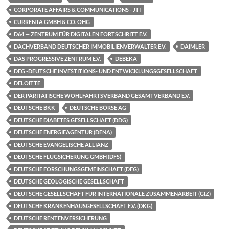
CORPORATE AFFAIRS & COMMUNICATIONS - JTI
CURRENTA GMBH & CO. OHG
D64 — ZENTRUM FÜR DIGITALEN FORTSCHRITT E.V.
DACHVERBAND DEUTSCHER IMMOBILIENVERWALTER E.V.
DAIMLER
DAS PROGRESSIVE ZENTRUM E.V.
DEBEKA
DEG -DEUTSCHE INVESTITIONS- UND ENTWICKLUNGSGESELLSCHAFT
DELOITTE
DER PARITÄTISCHE WOHLFAHRTSVERBAND GESAMTVERBAND E.V.
DEUTSCHE BKK
DEUTSCHE BÖRSE AG
DEUTSCHE DIABETES GESELLSCHAFT (DDG)
DEUTSCHE ENERGIEAGENTUR (DENA)
DEUTSCHE EVANGELISCHE ALLIANZ
DEUTSCHE FLUGSICHERUNG GMBH (DFS)
DEUTSCHE FORSCHUNGSGEMEINSCHAFT (DFG)
DEUTSCHE GEOLOGISCHE GESELLSCHAFT
DEUTSCHE GESELLSCHAFT FÜR INTERNATIONALE ZUSAMMENARBEIT (GIZ)
DEUTSCHE KRANKENHAUSGESELLSCHAFT E.V. (DKG)
DEUTSCHE RENTENVERSICHERUNG