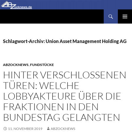
Zum
Inhalt
Suchen
Abzocknews.de
springen
PRIMÄR
MENÜ
Schlagwort-Archiv: Union Asset Management Holding AG
ABZOCKNEWS
,
FUNDSTÜCKE
HINTER VERSCHLOSSENEN
TÜREN: WELCHE
LOBBYAKTEURE ÜBER DIE
FRAKTIONEN IN DEN
BUNDESTAG GELANGTEN
11. NOVEMBER 2019
ABZOCKNEWS