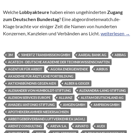
Welche
Lobbyakteure
haben einen ungehinderten
Zugang
zum Deutschen Bundestag
? Eine abgeordnetenwatch.de-
Klage brachte vor einiger Zeit die Namen von hunderten
Hinter verschlo
Konzernen, Kanzleien und Verbänden ans Licht.
weiterlesen
→
3M
50HERTZ TRANSMISSION GMBH
AAREAL BANK AG
ABBAG
ACATECH - DEUTSCHE AKADEMIE DER TECHNIKWISSENSCHAFTEN
AGENTUR FÜR ARBEIT
AGORA ENERGIEWENDE
AIRBUS
AKADEMIE FÜR ÄRZTLICHE FORTBILDUNG
AKTIONSBÜNDNIS GEGEN AIDS
ALBER & GEIGER
ALEXANDER VON HUMBOLDT-STIFTUNG
ALEXANDRA-LANG-STIFTUNG
ALEXION SERVICES EUROPE
ALLIANZ
ALSTAM DEUTSCHLAND AG
AMADEU ANTONIO STIFTUNG
AMGEN GMBH
AMPRION GMBH
APOTHEKERKAMMER NIEDERSACHSEN
ARBEITGEBERVERBAND LUFTVERKEHR E.V. (AGVL)
ARENTZ CONSULTING
AREVA S.A.
ARVATO
AUDI