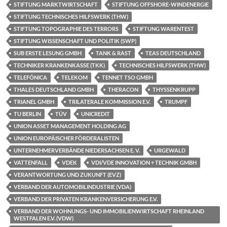
STIFTUNG MARKTWIRTSCHAFT
STIFTUNG OFFSHORE-WINDENERGIE
STIFTUNG TECHNISCHES HILFSWERK (THW)
STIFTUNG TOPOGRAPHIE DES TERRORS
STIFTUNG WARENTEST
STIFTUNG WISSENSCHAFT UND POLITIK (SWP)
SUB ERSTE LESUNG GMBH
TANK & RAST
TEAS DEUTSCHLAND
TECHNIKER KRANKENKASSE (TKK)
TECHNISCHES HILFSWERK (THW)
TELEFÓNICA
TELEKOM
TENNET TSO GMBH
THALES DEUTSCHLAND GMBH
THERACON
THYSSENKRUPP
TRIANEL GMBH
TRILATERALE KOMMISSION E.V.
TRUMPF
TU BERLIN
TÜV
UNICREDIT
UNION ASSET MANAGEMENT HOLDING AG
UNION EUROPÄISCHER FÖRDERALISTEN
UNTERNEHMERVERBÄNDE NIEDERSACHSEN E. V.
URGEWALD
VATTENFALL
VDEK
VDI/VDE INNOVATION + TECHNIK GMBH
VERANTWORTUNG UND ZUKUNFT (EVZ)
VERBAND DER AUTOMOBILINDUSTRIE (VDA)
VERBAND DER PRIVATEN KRANKENVERSICHERUNG E.V.
VERBAND DER WOHNUNGS- UND IMMOBILIENWIRTSCHAFT RHEINLAND
WESTFALEN E.V. (VDW)