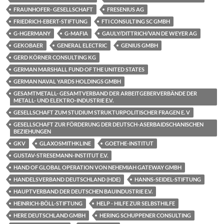
FRAUNHOFER- GESELLSCHAFT
FRESENIUS AG
FRIEDRICH-EBERT-STIFTUNG
FTI CONSULTING SC GMBH
G-HGERMANY
G-MAFIA
GAULY/DITTRICH/VAN DE WEYER AG
GEKOBAER
GENERAL ELECTRIC
GENIUS GMBH
GERD KÖRNER CONSULTING KG
GERMAN MARSHALL FUND OF THE UNITED STATES
GERMAN NAVAL YARDS HOLDINGS GMBH
GESAMTMETALL- GESAMTVERBAND DER ARBEITGEBERVERBÄNDE DER
METALL- UND ELEKTRO-INDUSTRIE E.V.
GESELLSCHAFT ZUM STUDIUM STRUKTURPOLITISCHER FRAGEN E. V
GESELLSCHAFT ZUR FÖRDERUNG DER DEUTSCH-ASERBAIDSCHANISCHEN
BEZIEHUNGEN
GKV
GLAXOSMITHKLINE
GOETHE-INSTITUT
GUSTAV-STRESEMANN-INSTITUT E.V.
HAND OF GLOBAL OPERATION VON NEHEMIAH GATEWAY GMBH
HANDELSVERBAND DEUTSCHLAND (HDE)
HANNS-SEIDEL-STIFTUNG
HAUPTVERBAND DER DEUTSCHEN BAUINDUSTRIE E.V.
HEINRICH-BÖLL-STIFTUNG
HELP - HILFE ZUR SELBSTHILFE
HERE DEUTSCHLAND GMBH
HERING SCHUPPENER CONSULTING