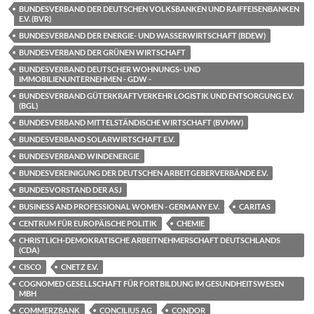
BUNDESVERBAND DER DEUTSCHEN VOLKSBANKEN UND RAIFFEISENBANKEN
E.V. (BVR)
BUNDESVERBAND DER ENERGIE- UND WASSERWIRTSCHAFT (BDEW)
BUNDESVERBAND DER GRÜNEN WIRTSCHAFT
BUNDESVERBAND DEUTSCHER WOHNUNGS- UND
IMMOBILIENUNTERNEHMEN - GDW -
BUNDESVERBAND GÜTERKRAFTVERKEHR LOGISTIK UND ENTSORGUNG E.V.
(BGL)
BUNDESVERBAND MITTELSTÄNDISCHE WIRTSCHAFT (BVMW)
BUNDESVERBAND SOLARWIRTSCHAFT E.V.
BUNDESVERBAND WINDENERGIE
BUNDESVEREINIGUNG DER DEUTSCHEN ARBEITGEBERVERBÄNDE E.V.
BUNDESVORSTAND DER ASJ
BUSINESS AND PROFESSIONAL WOMEN - GERMANY E.V.
CARITAS
CENTRUM FÜR EUROPÄISCHE POLITIK
CHEMIE
CHRISTLICH-DEMOKRATISCHE ARBEITNEHMERSCHAFT DEUTSCHLANDS
(CDA)
CISCO
CNETZ E.V.
COGNOMED GESELLSCHAFT FÜR FORTBILDUNG IM GESUNDHEITSWESEN
MBH
COMMERZBANK
CONCILIUS AG
CONDOR