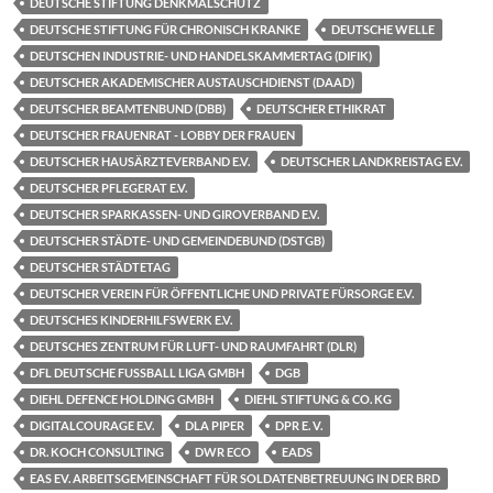
DEUTSCHE STIFTUNG DENKMALSCHUTZ
DEUTSCHE STIFTUNG FÜR CHRONISCH KRANKE
DEUTSCHE WELLE
DEUTSCHEN INDUSTRIE- UND HANDELSKAMMERTAG (DIFIK)
DEUTSCHER AKADEMISCHER AUSTAUSCHDIENST (DAAD)
DEUTSCHER BEAMTENBUND (DBB)
DEUTSCHER ETHIKRAT
DEUTSCHER FRAUENRAT - LOBBY DER FRAUEN
DEUTSCHER HAUSÄRZTEVERBAND E.V.
DEUTSCHER LANDKREISTAG E.V.
DEUTSCHER PFLEGERAT E.V.
DEUTSCHER SPARKASSEN- UND GIROVERBAND E.V.
DEUTSCHER STÄDTE- UND GEMEINDEBUND (DSTGB)
DEUTSCHER STÄDTETAG
DEUTSCHER VEREIN FÜR ÖFFENTLICHE UND PRIVATE FÜRSORGE E.V.
DEUTSCHES KINDERHILFSWERK E.V.
DEUTSCHES ZENTRUM FÜR LUFT- UND RAUMFAHRT (DLR)
DFL DEUTSCHE FUSSBALL LIGA GMBH
DGB
DIEHL DEFENCE HOLDING GMBH
DIEHL STIFTUNG & CO. KG
DIGITALCOURAGE E.V.
DLA PIPER
DPR E. V.
DR. KOCH CONSULTING
DWR ECO
EADS
EAS EV. ARBEITSGEMEINSCHAFT FÜR SOLDATENBETREUUNG IN DER BRD