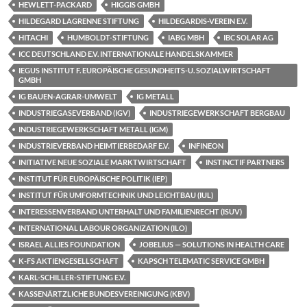
HEWLETT-PACKARD
HIGGIS GMBH
HILDEGARD LAGRENNE STIFTUNG
HILDEGARDIS-VEREIN E.V.
HITACHI
HUMBOLDT-STIFTUNG
IABG MBH
IBC SOLAR AG
ICC DEUTSCHLAND E.V. INTERNATIONALE HANDELSKAMMER
IEGUS INSTITUT F. EUROPÄISCHE GESUNDHEITS-U. SOZIALWIRTSCHAFT
GMBH
IG BAUEN-AGRAR-UMWELT
IG METALL
INDUSTRIEGASEVERBAND (IGV)
INDUSTRIEGEWERKSCHAFT BERGBAU
INDUSTRIEGEWERKSCHAFT METALL (IGM)
INDUSTRIEVERBAND HEIMTIERBEDARF E.V.
INFINEON
INITIATIVE NEUE SOZIALE MARKTWIRTSCHAFT
INSTINCTIF PARTNERS
INSTITUT FÜR EUROPÄISCHE POLITIK (IEP)
INSTITUT FÜR UMFORMTECHNIK UND LEICHTBAU (IUL)
INTERESSENVERBAND UNTERHALT UND FAMILIENRECHT (ISUV)
INTERNATIONAL LABOUR ORGANIZATION (ILO)
ISRAEL ALLIES FOUNDATION
JOBELIUS — SOLUTIONS IN HEALTH CARE
K-FS AKTIENGESELLSCHAFT
KAPSCH TELEMATIC SERVICE GMBH
KARL-SCHILLER-STIFTUNG E.V.
KASSENÄRTZLICHE BUNDESVEREINIGUNG (KBV)