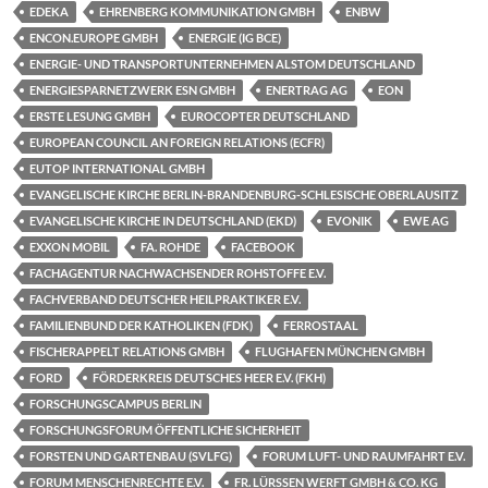
EDEKA
EHRENBERG KOMMUNIKATION GMBH
ENBW
ENCON.EUROPE GMBH
ENERGIE (IG BCE)
ENERGIE- UND TRANSPORTUNTERNEHMEN ALSTOM DEUTSCHLAND
ENERGIESPARNETZWERK ESN GMBH
ENERTRAG AG
EON
ERSTE LESUNG GMBH
EUROCOPTER DEUTSCHLAND
EUROPEAN COUNCIL AN FOREIGN RELATIONS (ECFR)
EUTOP INTERNATIONAL GMBH
EVANGELISCHE KIRCHE BERLIN-BRANDENBURG-SCHLESISCHE OBERLAUSITZ
EVANGELISCHE KIRCHE IN DEUTSCHLAND (EKD)
EVONIK
EWE AG
EXXON MOBIL
FA. ROHDE
FACEBOOK
FACHAGENTUR NACHWACHSENDER ROHSTOFFE E.V.
FACHVERBAND DEUTSCHER HEILPRAKTIKER E.V.
FAMILIENBUND DER KATHOLIKEN (FDK)
FERROSTAAL
FISCHERAPPELT RELATIONS GMBH
FLUGHAFEN MÜNCHEN GMBH
FORD
FÖRDERKREIS DEUTSCHES HEER E.V. (FKH)
FORSCHUNGSCAMPUS BERLIN
FORSCHUNGSFORUM ÖFFENTLICHE SICHERHEIT
FORSTEN UND GARTENBAU (SVLFG)
FORUM LUFT- UND RAUMFAHRT E.V.
FORUM MENSCHENRECHTE E.V.
FR. LÜRSSEN WERFT GMBH & CO. KG