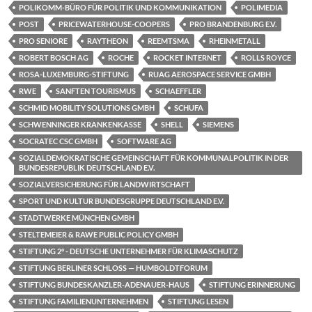
POLIKOMM-BÜRO FÜR POLITIK UND KOMMUNIKATION
POLIMEDIA
POST
PRICEWATERHOUSE-COOPERS
PRO BRANDENBURG E.V.
PRO SENIORE
RAYTHEON
REEMTSMA
RHEINMETALL
ROBERT BOSCH AG
ROCHE
ROCKET INTERNET
ROLLS ROYCE
ROSA-LUXEMBURG-STIFTUNG
RUAG AEROSPACE SERVICE GMBH
RWE
SANFTEN TOURISMUS
SCHAEFFLER
SCHMID MOBILITY SOLUTIONS GMBH
SCHUFA
SCHWENNINGER KRANKENKASSE
SHELL
SIEMENS
SOCRATEC CSC GMBH
SOFTWARE AG
SOZIALDEMOKRATISCHE GEMEINSCHAFT FÜR KOMMUNALPOLITIK IN DER
BUNDESREPUBLIK DEUTSCHLAND E.V.
SOZIALVERSICHERUNG FÜR LANDWIRTSCHAFT
SPORT UND KULTUR BUNDESGRUPPE DEUTSCHLAND E.V.
STADTWERKE MÜNCHEN GMBH
STELTEMEIER & RAWE PUBLIC POLICY GMBH
STIFTUNG 2° - DEUTSCHE UNTERNEHMER FÜR KLIMASCHUTZ
STIFTUNG BERLINER SCHLOSS — HUMBOLDTFORUM
STIFTUNG BUNDESKANZLER-ADENAUER-HAUS
STIFTUNG ERINNERUNG
STIFTUNG FAMILIENUNTERNEHMEN
STIFTUNG LESEN