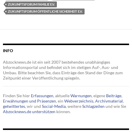
ZUKUNFTSFORUM FAMILIE E.V.
ZUKUNFTSFORUM ÖFFENTLICHE SICHERHEIT E.V.
INFO
Abzocknews.de ist ein seit 2007 bestehendes unabhängiges
Informationsportal und befindet sich im stetigen Auf-, Aus- und
Umbau. Bitte beachten Sie, dass Einträge den Stand der Dinge zum
Zeitpunkt einer Veröffentlichung spiegeln.
Finden Sie hier
Erfassungen
, aktuelle
Warnungen
, eigene
Beiträge
,
Erwähnungen und Präsenzen
, ein
Webverzeichnis
,
Archivmaterial
,
getwittertes
, wir und
Social-Media
, weitere
Schlagzeilen
und wie Sie
Abzocknews.de unterstützen
können.