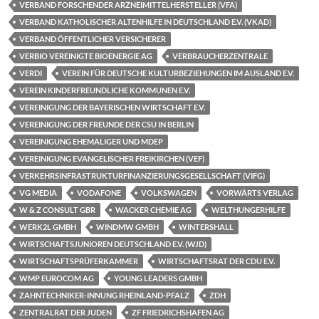
VERBAND FORSCHENDER ARZNEIMITTELHERSTELLER (VFA)
VERBAND KATHOLISCHER ALTENHILFE IN DEUTSCHLAND E.V. (VKAD)
VERBAND ÖFFENTLICHER VERSICHERER
VERBIO VEREINIGTE BIOENERGIE AG
VERBRAUCHERZENTRALE
VERDI
VEREIN FÜR DEUTSCHE KULTURBEZIEHUNGEN IM AUSLAND E.V.
VEREIN KINDERFREUNDLICHE KOMMUNEN E.V.
VEREINIGUNG DER BAYERISCHEN WIRTSCHAFT E.V.
VEREINIGUNG DER FREUNDE DER CSU IN BERLIN
VEREINIGUNG EHEMALIGER UND MDEP
VEREINIGUNG EVANGELISCHER FREIKIRCHEN (VEF)
VERKEHRSINFRASTRUKTURFINANZIERUNGSGESELLSCHAFT (VIFG)
VG MEDIA
VODAFONE
VOLKSWAGEN
VORWÄRTS VERLAG
W & Z CONSULT GBR
WACKER CHEMIE AG
WELTHUNGERHILFE
WERK2L GMBH
WINDMW GMBH
WINTERSHALL
WIRTSCHAFTSJUNIOREN DEUTSCHLAND E.V. (WJD)
WIRTSCHAFTSPRÜFERKAMMER
WIRTSCHAFTSRAT DER CDU E.V.
WMP EUROCOM AG
YOUNG LEADERS GMBH
ZAHNTECHNIKER-INNUNG RHEINLAND-PFALZ
ZDH
ZENTRALRAT DER JUDEN
ZF FRIEDRICHSHAFEN AG