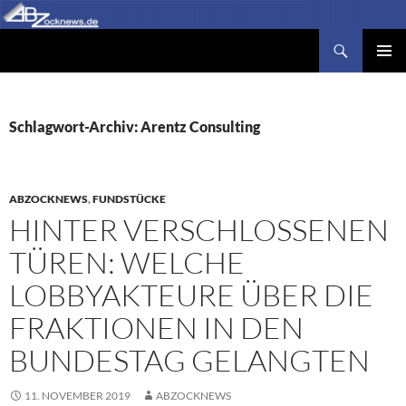
Zum
Inhalt
Suchen
Abzocknews.de
springen
PRIMÄR
MENÜ
Schlagwort-Archiv: Arentz Consulting
ABZOCKNEWS
,
FUNDSTÜCKE
HINTER VERSCHLOSSENEN
TÜREN: WELCHE
LOBBYAKTEURE ÜBER DIE
FRAKTIONEN IN DEN
BUNDESTAG GELANGTEN
11. NOVEMBER 2019
ABZOCKNEWS