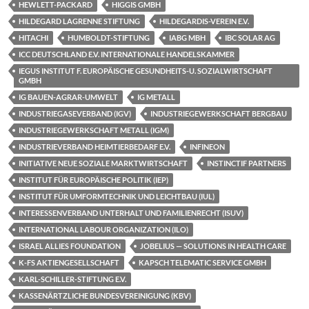
HEWLETT-PACKARD
HIGGIS GMBH
HILDEGARD LAGRENNE STIFTUNG
HILDEGARDIS-VEREIN E.V.
HITACHI
HUMBOLDT-STIFTUNG
IABG MBH
IBC SOLAR AG
ICC DEUTSCHLAND E.V. INTERNATIONALE HANDELSKAMMER
IEGUS INSTITUT F. EUROPÄISCHE GESUNDHEITS-U. SOZIALWIRTSCHAFT
GMBH
IG BAUEN-AGRAR-UMWELT
IG METALL
INDUSTRIEGASEVERBAND (IGV)
INDUSTRIEGEWERKSCHAFT BERGBAU
INDUSTRIEGEWERKSCHAFT METALL (IGM)
INDUSTRIEVERBAND HEIMTIERBEDARF E.V.
INFINEON
INITIATIVE NEUE SOZIALE MARKTWIRTSCHAFT
INSTINCTIF PARTNERS
INSTITUT FÜR EUROPÄISCHE POLITIK (IEP)
INSTITUT FÜR UMFORMTECHNIK UND LEICHTBAU (IUL)
INTERESSENVERBAND UNTERHALT UND FAMILIENRECHT (ISUV)
INTERNATIONAL LABOUR ORGANIZATION (ILO)
ISRAEL ALLIES FOUNDATION
JOBELIUS — SOLUTIONS IN HEALTH CARE
K-FS AKTIENGESELLSCHAFT
KAPSCH TELEMATIC SERVICE GMBH
KARL-SCHILLER-STIFTUNG E.V.
KASSENÄRTZLICHE BUNDESVEREINIGUNG (KBV)