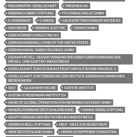
FRAUNHOFER- GESELLSCHAFT
FRESENIUS AG
FRIEDRICH-EBERT-STIFTUNG
FTI CONSULTING SC GMBH
G-HGERMANY
G-MAFIA
GAULY/DITTRICH/VAN DE WEYER AG
GEKOBAER
GENERAL ELECTRIC
GENIUS GMBH
GERD KÖRNER CONSULTING KG
GERMAN MARSHALL FUND OF THE UNITED STATES
GERMAN NAVAL YARDS HOLDINGS GMBH
GESAMTMETALL- GESAMTVERBAND DER ARBEITGEBERVERBÄNDE DER
METALL- UND ELEKTRO-INDUSTRIE E.V.
GESELLSCHAFT ZUM STUDIUM STRUKTURPOLITISCHER FRAGEN E. V
GESELLSCHAFT ZUR FÖRDERUNG DER DEUTSCH-ASERBAIDSCHANISCHEN
BEZIEHUNGEN
GKV
GLAXOSMITHKLINE
GOETHE-INSTITUT
GUSTAV-STRESEMANN-INSTITUT E.V.
HAND OF GLOBAL OPERATION VON NEHEMIAH GATEWAY GMBH
HANDELSVERBAND DEUTSCHLAND (HDE)
HANNS-SEIDEL-STIFTUNG
HAUPTVERBAND DER DEUTSCHEN BAUINDUSTRIE E.V.
HEINRICH-BÖLL-STIFTUNG
HELP - HILFE ZUR SELBSTHILFE
HERE DEUTSCHLAND GMBH
HERING SCHUPPENER CONSULTING