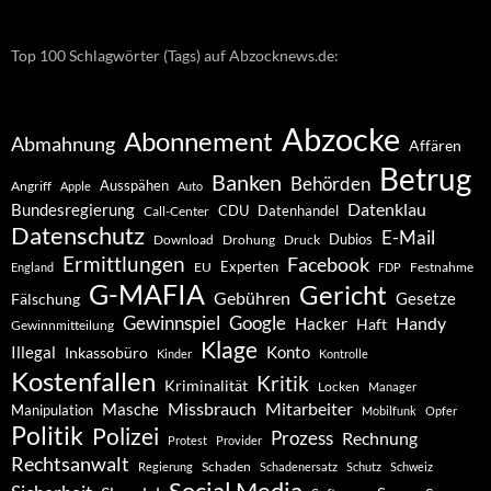
Top 100 Schlagwörter (Tags) auf Abzocknews.de:
Abzocke
Abonnement
Abmahnung
Affären
Betrug
Banken
Behörden
Ausspähen
Angriff
Apple
Auto
Datenklau
Bundesregierung
CDU
Datenhandel
Call-Center
Datenschutz
E-Mail
Dubios
Drohung
Download
Druck
Ermittlungen
Facebook
Experten
EU
Festnahme
England
FDP
G-MAFIA
Gericht
Gebühren
Gesetze
Fälschung
Gewinnspiel
Google
Handy
Hacker
Haft
Gewinnmitteilung
Klage
Konto
Illegal
Inkassobüro
Kinder
Kontrolle
Kostenfallen
Kritik
Kriminalität
Locken
Manager
Missbrauch
Mitarbeiter
Masche
Manipulation
Mobilfunk
Opfer
Politik
Polizei
Prozess
Rechnung
Protest
Provider
Rechtsanwalt
Schaden
Regierung
Schadenersatz
Schutz
Schweiz