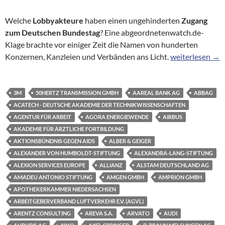
Welche
Lobbyakteure
haben einen ungehinderten
Zugang
zum Deutschen Bundestag
? Eine abgeordnetenwatch.de-
Klage brachte vor einiger Zeit die Namen von hunderten
Hinter verschlo
Konzernen, Kanzleien und Verbänden ans Licht.
weiterlesen
→
3M
50HERTZ TRANSMISSION GMBH
AAREAL BANK AG
ABBAG
ACATECH - DEUTSCHE AKADEMIE DER TECHNIKWISSENSCHAFTEN
AGENTUR FÜR ARBEIT
AGORA ENERGIEWENDE
AIRBUS
AKADEMIE FÜR ÄRZTLICHE FORTBILDUNG
AKTIONSBÜNDNIS GEGEN AIDS
ALBER & GEIGER
ALEXANDER VON HUMBOLDT-STIFTUNG
ALEXANDRA-LANG-STIFTUNG
ALEXION SERVICES EUROPE
ALLIANZ
ALSTAM DEUTSCHLAND AG
AMADEU ANTONIO STIFTUNG
AMGEN GMBH
AMPRION GMBH
APOTHEKERKAMMER NIEDERSACHSEN
ARBEITGEBERVERBAND LUFTVERKEHR E.V. (AGVL)
ARENTZ CONSULTING
AREVA S.A.
ARVATO
AUDI