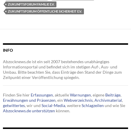
ZUKUNFTSFORUM FAMILIE E.V.
ZUKUNFTSFORUM ÖFFENTLICHE SICHERHEIT E.V.
INFO
Abzocknews.de ist ein seit 2007 bestehendes unabhängiges
Informationsportal und befindet sich im stetigen Auf-, Aus- und
Umbau. Bitte beachten Sie, dass Einträge den Stand der Dinge zum
Zeitpunkt einer Veröffentlichung spiegeln.
Finden Sie hier
Erfassungen
, aktuelle
Warnungen
, eigene
Beiträge
,
Erwähnungen und Präsenzen
, ein
Webverzeichnis
,
Archivmaterial
,
getwittertes
, wir und
Social-Media
, weitere
Schlagzeilen
und wie Sie
Abzocknews.de unterstützen
können.