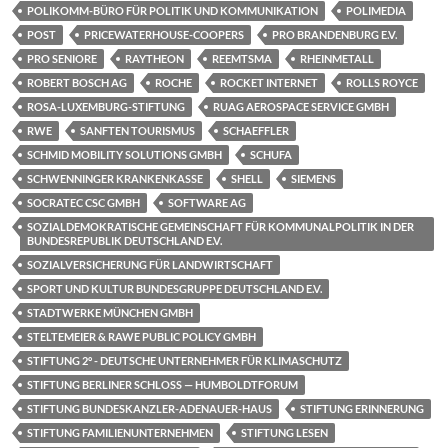
POLIKOMM-BÜRO FÜR POLITIK UND KOMMUNIKATION
POLIMEDIA
POST
PRICEWATERHOUSE-COOPERS
PRO BRANDENBURG E.V.
PRO SENIORE
RAYTHEON
REEMTSMA
RHEINMETALL
ROBERT BOSCH AG
ROCHE
ROCKET INTERNET
ROLLS ROYCE
ROSA-LUXEMBURG-STIFTUNG
RUAG AEROSPACE SERVICE GMBH
RWE
SANFTEN TOURISMUS
SCHAEFFLER
SCHMID MOBILITY SOLUTIONS GMBH
SCHUFA
SCHWENNINGER KRANKENKASSE
SHELL
SIEMENS
SOCRATEC CSC GMBH
SOFTWARE AG
SOZIALDEMOKRATISCHE GEMEINSCHAFT FÜR KOMMUNALPOLITIK IN DER
BUNDESREPUBLIK DEUTSCHLAND E.V.
SOZIALVERSICHERUNG FÜR LANDWIRTSCHAFT
SPORT UND KULTUR BUNDESGRUPPE DEUTSCHLAND E.V.
STADTWERKE MÜNCHEN GMBH
STELTEMEIER & RAWE PUBLIC POLICY GMBH
STIFTUNG 2° - DEUTSCHE UNTERNEHMER FÜR KLIMASCHUTZ
STIFTUNG BERLINER SCHLOSS — HUMBOLDTFORUM
STIFTUNG BUNDESKANZLER-ADENAUER-HAUS
STIFTUNG ERINNERUNG
STIFTUNG FAMILIENUNTERNEHMEN
STIFTUNG LESEN