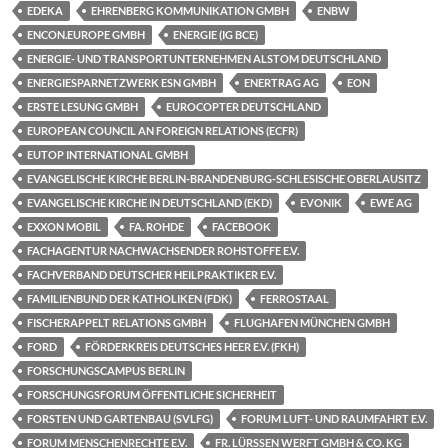
EDEKA
EHRENBERG KOMMUNIKATION GMBH
ENBW
ENCON.EUROPE GMBH
ENERGIE (IG BCE)
ENERGIE- UND TRANSPORTUNTERNEHMEN ALSTOM DEUTSCHLAND
ENERGIESPARNETZWERK ESN GMBH
ENERTRAG AG
EON
ERSTE LESUNG GMBH
EUROCOPTER DEUTSCHLAND
EUROPEAN COUNCIL AN FOREIGN RELATIONS (ECFR)
EUTOP INTERNATIONAL GMBH
EVANGELISCHE KIRCHE BERLIN-BRANDENBURG-SCHLESISCHE OBERLAUSITZ
EVANGELISCHE KIRCHE IN DEUTSCHLAND (EKD)
EVONIK
EWE AG
EXXON MOBIL
FA. ROHDE
FACEBOOK
FACHAGENTUR NACHWACHSENDER ROHSTOFFE E.V.
FACHVERBAND DEUTSCHER HEILPRAKTIKER E.V.
FAMILIENBUND DER KATHOLIKEN (FDK)
FERROSTAAL
FISCHERAPPELT RELATIONS GMBH
FLUGHAFEN MÜNCHEN GMBH
FORD
FÖRDERKREIS DEUTSCHES HEER E.V. (FKH)
FORSCHUNGSCAMPUS BERLIN
FORSCHUNGSFORUM ÖFFENTLICHE SICHERHEIT
FORSTEN UND GARTENBAU (SVLFG)
FORUM LUFT- UND RAUMFAHRT E.V.
FORUM MENSCHENRECHTE E.V.
FR. LÜRSSEN WERFT GMBH & CO. KG