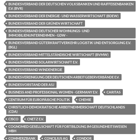
BUNDESVERBAND DER DEUTSCHEN VOLKSBANKEN UND RAIFFEISENBANKEN
E.V. (BVR)
BUNDESVERBAND DER ENERGIE- UND WASSERWIRTSCHAFT (BDEW)
BUNDESVERBAND DER GRÜNEN WIRTSCHAFT
BUNDESVERBAND DEUTSCHER WOHNUNGS- UND
IMMOBILIENUNTERNEHMEN - GDW -
BUNDESVERBAND GÜTERKRAFTVERKEHR LOGISTIK UND ENTSORGUNG E.V.
(BGL)
BUNDESVERBAND MITTELSTÄNDISCHE WIRTSCHAFT (BVMW)
BUNDESVERBAND SOLARWIRTSCHAFT E.V.
BUNDESVERBAND WINDENERGIE
BUNDESVEREINIGUNG DER DEUTSCHEN ARBEITGEBERVERBÄNDE E.V.
BUNDESVORSTAND DER ASJ
BUSINESS AND PROFESSIONAL WOMEN - GERMANY E.V.
CARITAS
CENTRUM FÜR EUROPÄISCHE POLITIK
CHEMIE
CHRISTLICH-DEMOKRATISCHE ARBEITNEHMERSCHAFT DEUTSCHLANDS
(CDA)
CISCO
CNETZ E.V.
COGNOMED GESELLSCHAFT FÜR FORTBILDUNG IM GESUNDHEITSWESEN
MBH
COMMERZBANK
CONCILIUS AG
CONDOR