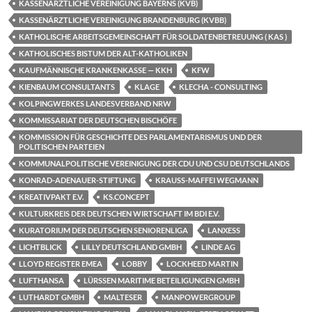
KASSENÄRZTLICHE VEREINIGUNG BAYERNS (KVB)
KASSENÄRZTLICHE VEREINIGUNG BRANDENBURG (KVBB)
KATHOLISCHE ARBEITSGEMEINSCHAFT FÜR SOLDATENBETREUUNG ( KAS )
KATHOLISCHES BISTUM DER ALT-KATHOLIKEN
KAUFMÄNNISCHE KRANKENKASSE — KKH
KFW
KIENBAUM CONSULTANTS
KLAGE
KLECHA - CONSULTING
KOLPINGWERKES LANDESVERBAND NRW
KOMMISSARIAT DER DEUTSCHEN BISCHÖFE
KOMMISSION FÜR GESCHICHTE DES PARLAMENTARISMUS UND DER
POLITISCHEN PARTEIEN
KOMMUNALPOLITISCHE VEREINIGUNG DER CDU UND CSU DEUTSCHLANDS
KONRAD-ADENAUER-STIFTUNG
KRAUSS-MAFFEI WEGMANN
KREATIVPAKT E.V.
KS.CONCEPT
KULTURKREIS DER DEUTSCHEN WIRTSCHAFT IM BDI E.V.
KURATORIUM DER DEUTSCHEN SENIORENLIGA
LANXESS
LICHTBLICK
LILLY DEUTSCHLAND GMBH
LINDE AG
LLOYD REGISTER EMEA
LOBBY
LOCKHEED MARTIN
LUFTHANSA
LÜRSSEN MARITIME BETEILIGUNGEN GMBH
LUTHARDT GMBH
MALTESER
MANPOWERGROUP