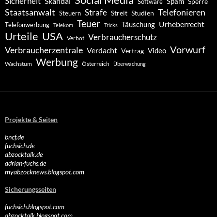
Social Media
Sicherheit
Skandal
Spam
Software
Sperre
Staatsanwalt
Telefonieren
Strafe
Studien
Steuern
Streit
Teuer
Urheberrecht
Täuschung
Telefonwerbung
Telekom
Tricks
Urteile
USA
Verbraucherschutz
Verbot
Vorwurf
Verbraucherzentrale
Verdacht
Video
Vertrag
Werbung
Wachstum
Österreich
Überwachung
Projekte & Seiten
bncf.de
fuchsich.de
abzocktalk.de
adrian-fuchs.de
myabzocknews.blogspot.com
Sicherungsseiten
fuchsich.blogspot.com
abzocktalk.blogspot.com