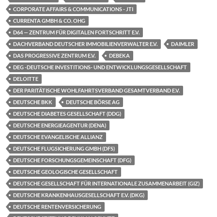
CORPORATE AFFAIRS & COMMUNICATIONS - JTI
CURRENTA GMBH & CO. OHG
D64 — ZENTRUM FÜR DIGITALEN FORTSCHRITT E.V.
DACHVERBAND DEUTSCHER IMMOBILIENVERWALTER E.V.
DAIMLER
DAS PROGRESSIVE ZENTRUM E.V.
DEBEKA
DEG -DEUTSCHE INVESTITIONS- UND ENTWICKLUNGSGESELLSCHAFT
DELOITTE
DER PARITÄTISCHE WOHLFAHRTSVERBAND GESAMTVERBAND E.V.
DEUTSCHE BKK
DEUTSCHE BÖRSE AG
DEUTSCHE DIABETES GESELLSCHAFT (DDG)
DEUTSCHE ENERGIEAGENTUR (DENA)
DEUTSCHE EVANGELISCHE ALLIANZ
DEUTSCHE FLUGSICHERUNG GMBH (DFS)
DEUTSCHE FORSCHUNGSGEMEINSCHAFT (DFG)
DEUTSCHE GEOLOGISCHE GESELLSCHAFT
DEUTSCHE GESELLSCHAFT FÜR INTERNATIONALE ZUSAMMENARBEIT (GIZ)
DEUTSCHE KRANKENHAUSGESELLSCHAFT E.V. (DKG)
DEUTSCHE RENTENVERSICHERUNG