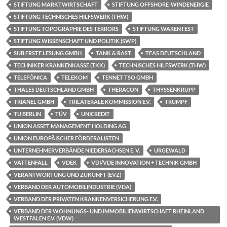
STIFTUNG MARKTWIRTSCHAFT
STIFTUNG OFFSHORE-WINDENERGIE
STIFTUNG TECHNISCHES HILFSWERK (THW)
STIFTUNG TOPOGRAPHIE DES TERRORS
STIFTUNG WARENTEST
STIFTUNG WISSENSCHAFT UND POLITIK (SWP)
SUB ERSTE LESUNG GMBH
TANK & RAST
TEAS DEUTSCHLAND
TECHNIKER KRANKENKASSE (TKK)
TECHNISCHES HILFSWERK (THW)
TELEFÓNICA
TELEKOM
TENNET TSO GMBH
THALES DEUTSCHLAND GMBH
THERACON
THYSSENKRUPP
TRIANEL GMBH
TRILATERALE KOMMISSION E.V.
TRUMPF
TU BERLIN
TÜV
UNICREDIT
UNION ASSET MANAGEMENT HOLDING AG
UNION EUROPÄISCHER FÖRDERALISTEN
UNTERNEHMERVERBÄNDE NIEDERSACHSEN E. V.
URGEWALD
VATTENFALL
VDEK
VDI/VDE INNOVATION + TECHNIK GMBH
VERANTWORTUNG UND ZUKUNFT (EVZ)
VERBAND DER AUTOMOBILINDUSTRIE (VDA)
VERBAND DER PRIVATEN KRANKENVERSICHERUNG E.V.
VERBAND DER WOHNUNGS- UND IMMOBILIENWIRTSCHAFT RHEINLAND
WESTFALEN E.V. (VDW)