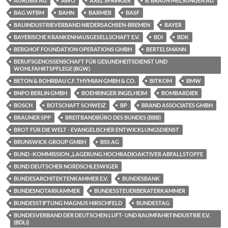
AURUBIS AG
AWO
AXEL SPRINGER
B. BRAUN MELSUNGEN AG
BAG WFBM
BAHN
BARMER
BASF
BAUINDUSTRIEVERBAND NIEDERSACHSEN-BREMEN
BAYER
BAYERISCHE KRANKENHAUSGESELLSCHAFT E.V.
BDI
BDK
BERGHOF FOUNDATION OPERATIONS GMBH
BERTELSMANN
BERUFSGENOSSENSCHAFT FÜR GESUNDHEITSDIENST UND
WOHLFAHRTSPFLEGE (BGW)
BETON & ROHRBAU C.F. THYMIAN GMBH & CO.
BITKOM
BMW
BNPO BERLIN GMBH
BOEHRINGER INGELHEIM
BOMBARDIER
BOSCH
BOTSCHAFT SCHWEIZ
BP
BRAND ASSOCIATES GMBH
BRAUNER SPP
BREITBANDBÜRO DES BUNDES (BBB)
BROT FÜR DIE WELT - EVANGELISCHER ENTWICKLUNGSDIENST
BRUNSWICK GROUP GMBH
BSS AG
BUND -KOMMISSION „LAGERUNG HOCHRADIOAKTIVER ABFALLSTOFFE
BUND DEUTSCHER NORDSCHLESWIGER
BUNDESARCHITEKTENKAMMER E.V.
BUNDESBANK
BUNDESNOTARKAMMER
BUNDESSTEUERBERATERKAMMER
BUNDESSTIFTUNG MAGNUS HIRSCHFELD
BUNDESTAG
BUNDESVERBAND DER DEUTSCHEN LUFT- UND RAUMFAHRTINDUSTRIE E.V.
(BDLI)