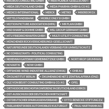
MAURUS CONSULTING GMBH
MAX-PLANCK-GESELLSCHAFT
MBDA DEUTSCHLAND GMBH
MEDA PHARMA GMBH & CO KG
MEDICO INTERNATIONAL
MERCK
METRO
MISEREOR E.V.
MITTELSTANDSBANK
MOBILE ONLY SI GMBH
MOTION PICTURE ASSOCIATION (MPA)
MR PLAN GMBH
MSD SHARP & DOHME GMBH
MSL GROUP GERMANY GMBH
MTU FRIEDRICHSHAFEN GMBH
MULTI-UTILITY CONSULTING
MÜNCHENER RÜCKVERSICHERUNGS-GESELLSCHAFT
NATURFREUNDE DEUTSCHLANDS VERBAND FÜR UMWELTSCHUTZ
NC CONSULTANTS - POLITICAL CONSULTING
NEHEMIAH GATEWAY GEMEINNÜTZIGE GMBH
NORTHROP GRUMMAN
NOVARTIS
NOW GMBH
OFFSHORE-WIND-INDUSTRIE-ALLIANZ (OWIA)
OHB AG
ÖKOLNSTITUT BERLIN
ÖKUMENISCHE NETZ ZENTRALAFRIKA (ÖNZ)
OLE VON BEUST CONSULTING GMBH & CO. KG
OPEL
ORTHODOXE BISCHOFSKONFERENZ IN DEUTSCHLAND (OBKD)
OST-AUSSCHUSS DER DEUTSCHEN WIRTSCHAFT
OSTDEUTSCHER SPARKASSENVERBAND
OTTO-BENECKE-STIFTUNG E.V.
PARLAMENTSKREIS AUTOMOBILES KULTURGUT
PAUL HARTMANN AG