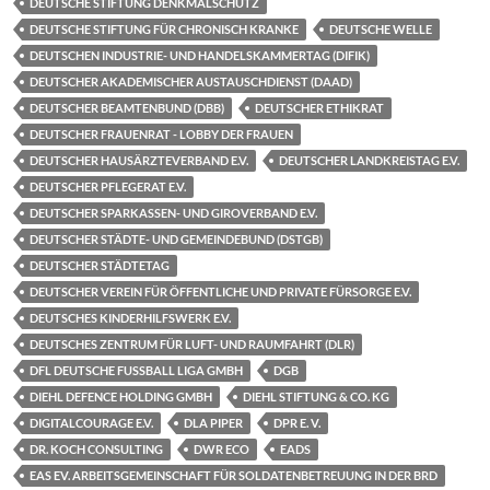
DEUTSCHE STIFTUNG DENKMALSCHUTZ
DEUTSCHE STIFTUNG FÜR CHRONISCH KRANKE
DEUTSCHE WELLE
DEUTSCHEN INDUSTRIE- UND HANDELSKAMMERTAG (DIFIK)
DEUTSCHER AKADEMISCHER AUSTAUSCHDIENST (DAAD)
DEUTSCHER BEAMTENBUND (DBB)
DEUTSCHER ETHIKRAT
DEUTSCHER FRAUENRAT - LOBBY DER FRAUEN
DEUTSCHER HAUSÄRZTEVERBAND E.V.
DEUTSCHER LANDKREISTAG E.V.
DEUTSCHER PFLEGERAT E.V.
DEUTSCHER SPARKASSEN- UND GIROVERBAND E.V.
DEUTSCHER STÄDTE- UND GEMEINDEBUND (DSTGB)
DEUTSCHER STÄDTETAG
DEUTSCHER VEREIN FÜR ÖFFENTLICHE UND PRIVATE FÜRSORGE E.V.
DEUTSCHES KINDERHILFSWERK E.V.
DEUTSCHES ZENTRUM FÜR LUFT- UND RAUMFAHRT (DLR)
DFL DEUTSCHE FUSSBALL LIGA GMBH
DGB
DIEHL DEFENCE HOLDING GMBH
DIEHL STIFTUNG & CO. KG
DIGITALCOURAGE E.V.
DLA PIPER
DPR E. V.
DR. KOCH CONSULTING
DWR ECO
EADS
EAS EV. ARBEITSGEMEINSCHAFT FÜR SOLDATENBETREUUNG IN DER BRD