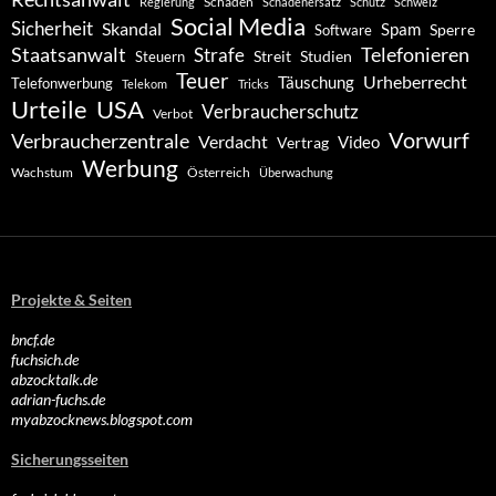
Schaden
Regierung
Schadenersatz
Schutz
Schweiz
Social Media
Sicherheit
Skandal
Spam
Software
Sperre
Staatsanwalt
Telefonieren
Strafe
Studien
Steuern
Streit
Teuer
Urheberrecht
Täuschung
Telefonwerbung
Telekom
Tricks
Urteile
USA
Verbraucherschutz
Verbot
Vorwurf
Verbraucherzentrale
Verdacht
Video
Vertrag
Werbung
Wachstum
Österreich
Überwachung
Projekte & Seiten
bncf.de
fuchsich.de
abzocktalk.de
adrian-fuchs.de
myabzocknews.blogspot.com
Sicherungsseiten