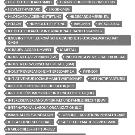
HERE DEUTSCHLAND GMBH
HERING SCHUPPENER CONSULTING
HEWLETT-PACKARD
HIGGIS GMBH
HILDEGARD LAGRENNE STIFTUNG
HILDEGARDIS-VEREIN E.V.
HITACHI
HUMBOLDT-STIFTUNG
IABG MBH
IBC SOLAR AG
ICC DEUTSCHLAND E.V. INTERNATIONALE HANDELSKAMMER
IEGUS INSTITUT F. EUROPÄISCHE GESUNDHEITS-U. SOZIALWIRTSCHAFT
GMBH
IG BAUEN-AGRAR-UMWELT
IG METALL
INDUSTRIEGASEVERBAND (IGV)
INDUSTRIEGEWERKSCHAFT BERGBAU
INDUSTRIEGEWERKSCHAFT METALL (IGM)
INDUSTRIEVERBAND HEIMTIERBEDARF E.V.
INFINEON
INITIATIVE NEUE SOZIALE MARKTWIRTSCHAFT
INSTINCTIF PARTNERS
INSTITUT FÜR EUROPÄISCHE POLITIK (IEP)
INSTITUT FÜR UMFORMTECHNIK UND LEICHTBAU (IUL)
INTERESSENVERBAND UNTERHALT UND FAMILIENRECHT (ISUV)
INTERNATIONAL LABOUR ORGANIZATION (ILO)
ISRAEL ALLIES FOUNDATION
JOBELIUS — SOLUTIONS IN HEALTH CARE
K-FS AKTIENGESELLSCHAFT
KAPSCH TELEMATIC SERVICE GMBH
KARL-SCHILLER-STIFTUNG E.V.