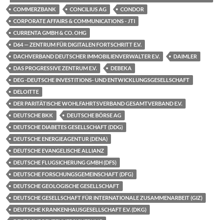
COMMERZBANK
CONCILIUS AG
CONDOR
CORPORATE AFFAIRS & COMMUNICATIONS - JTI
CURRENTA GMBH & CO. OHG
D64 — ZENTRUM FÜR DIGITALEN FORTSCHRITT E.V.
DACHVERBAND DEUTSCHER IMMOBILIENVERWALTER E.V.
DAIMLER
DAS PROGRESSIVE ZENTRUM E.V.
DEBEKA
DEG -DEUTSCHE INVESTITIONS- UND ENTWICKLUNGSGESELLSCHAFT
DELOITTE
DER PARITÄTISCHE WOHLFAHRTSVERBAND GESAMTVERBAND E.V.
DEUTSCHE BKK
DEUTSCHE BÖRSE AG
DEUTSCHE DIABETES GESELLSCHAFT (DDG)
DEUTSCHE ENERGIEAGENTUR (DENA)
DEUTSCHE EVANGELISCHE ALLIANZ
DEUTSCHE FLUGSICHERUNG GMBH (DFS)
DEUTSCHE FORSCHUNGSGEMEINSCHAFT (DFG)
DEUTSCHE GEOLOGISCHE GESELLSCHAFT
DEUTSCHE GESELLSCHAFT FÜR INTERNATIONALE ZUSAMMENARBEIT (GIZ)
DEUTSCHE KRANKENHAUSGESELLSCHAFT E.V. (DKG)