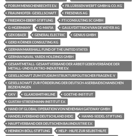
FORUM MENSCHENRECHTE E.V.
FR. LÜRSSEN WERFT GMBH & CO. KG
FRAUNHOFER- GESELLSCHAFT
FRESENIUS AG
FRIEDRICH-EBERT-STIFTUNG
FTI CONSULTING SC GMBH
G-HGERMANY
G-MAFIA
GAULY/DITTRICH/VAN DE WEYER AG
GEKOBAER
GENERAL ELECTRIC
GENIUS GMBH
GERD KÖRNER CONSULTING KG
GERMAN MARSHALL FUND OF THE UNITED STATES
GERMAN NAVAL YARDS HOLDINGS GMBH
GESAMTMETALL- GESAMTVERBAND DER ARBEITGEBERVERBÄNDE DER
METALL- UND ELEKTRO-INDUSTRIE E.V.
GESELLSCHAFT ZUM STUDIUM STRUKTURPOLITISCHER FRAGEN E. V
GESELLSCHAFT ZUR FÖRDERUNG DER DEUTSCH-ASERBAIDSCHANISCHEN
BEZIEHUNGEN
GKV
GLAXOSMITHKLINE
GOETHE-INSTITUT
GUSTAV-STRESEMANN-INSTITUT E.V.
HAND OF GLOBAL OPERATION VON NEHEMIAH GATEWAY GMBH
HANDELSVERBAND DEUTSCHLAND (HDE)
HANNS-SEIDEL-STIFTUNG
HAUPTVERBAND DER DEUTSCHEN BAUINDUSTRIE E.V.
HEINRICH-BÖLL-STIFTUNG
HELP - HILFE ZUR SELBSTHILFE