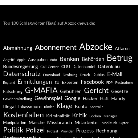
Top 100 Schlagwörter (Tags) auf Abzocknews.de:
Abzocke
Abonnement
Abmahnung
Affären
Betrug
Banken
Behörden
Ausspähen
Angriff
Apple
Auto
Datenklau
Bundesregierung
CDU
Datenhandel
Call-Center
Datenschutz
E-Mail
Dubios
Drohung
Download
Druck
Ermittlungen
Facebook
Experten
EU
Festnahme
England
FDP
G-MAFIA
Gericht
Gebühren
Gesetze
Fälschung
Gewinnspiel
Google
Handy
Hacker
Haft
Gewinnmitteilung
Klage
Konto
Illegal
Inkassobüro
Kinder
Kontrolle
Kostenfallen
Kritik
Kriminalität
Locken
Manager
Missbrauch
Mitarbeiter
Masche
Manipulation
Mobilfunk
Opfer
Politik
Polizei
Prozess
Rechnung
Protest
Provider
Rechtsanwalt