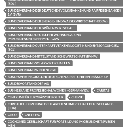
(BDLI)
BUNDESVERBAND DER DEUTSCHEN VOLKSBANKEN UND RAIFFEISENBANKEN
E.V. (BVR)
BUNDESVERBAND DER ENERGIE- UND WASSERWIRTSCHAFT (BDEW)
BUNDESVERBAND DER GRÜNEN WIRTSCHAFT
BUNDESVERBAND DEUTSCHER WOHNUNGS- UND
IMMOBILIENUNTERNEHMEN - GDW -
BUNDESVERBAND GÜTERKRAFTVERKEHR LOGISTIK UND ENTSORGUNG E.V.
(BGL)
BUNDESVERBAND MITTELSTÄNDISCHE WIRTSCHAFT (BVMW)
BUNDESVERBAND SOLARWIRTSCHAFT E.V.
BUNDESVERBAND WINDENERGIE
BUNDESVEREINIGUNG DER DEUTSCHEN ARBEITGEBERVERBÄNDE E.V.
BUNDESVORSTAND DER ASJ
BUSINESS AND PROFESSIONAL WOMEN - GERMANY E.V.
CARITAS
CENTRUM FÜR EUROPÄISCHE POLITIK
CHEMIE
CHRISTLICH-DEMOKRATISCHE ARBEITNEHMERSCHAFT DEUTSCHLANDS
(CDA)
CISCO
CNETZ E.V.
COGNOMED GESELLSCHAFT FÜR FORTBILDUNG IM GESUNDHEITSWESEN
MBH