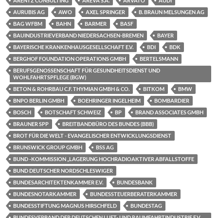
ARENTZ CONSULTING
AREVA S.A.
ARVATO
AUDI
AURUBIS AG
AWO
AXEL SPRINGER
B. BRAUN MELSUNGEN AG
BAG WFBM
BAHN
BARMER
BASF
BAUINDUSTRIEVERBAND NIEDERSACHSEN-BREMEN
BAYER
BAYERISCHE KRANKENHAUSGESELLSCHAFT E.V.
BDI
BDK
BERGHOF FOUNDATION OPERATIONS GMBH
BERTELSMANN
BERUFSGENOSSENSCHAFT FÜR GESUNDHEITSDIENST UND
WOHLFAHRTSPFLEGE (BGW)
BETON & ROHRBAU C.F. THYMIAN GMBH & CO.
BITKOM
BMW
BNPO BERLIN GMBH
BOEHRINGER INGELHEIM
BOMBARDIER
BOSCH
BOTSCHAFT SCHWEIZ
BP
BRAND ASSOCIATES GMBH
BRAUNER SPP
BREITBANDBÜRO DES BUNDES (BBB)
BROT FÜR DIE WELT - EVANGELISCHER ENTWICKLUNGSDIENST
BRUNSWICK GROUP GMBH
BSS AG
BUND -KOMMISSION „LAGERUNG HOCHRADIOAKTIVER ABFALLSTOFFE
BUND DEUTSCHER NORDSCHLESWIGER
BUNDESARCHITEKTENKAMMER E.V.
BUNDESBANK
BUNDESNOTARKAMMER
BUNDESSTEUERBERATERKAMMER
BUNDESSTIFTUNG MAGNUS HIRSCHFELD
BUNDESTAG
BUNDESVERBAND DER DEUTSCHEN LUFT- UND RAUMFAHRTINDUSTRIE E.V.