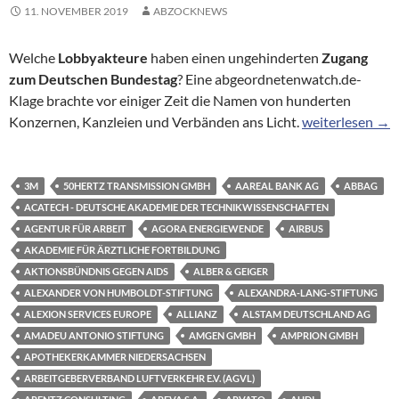
11. NOVEMBER 2019
ABZOCKNEWS
Welche
Lobbyakteure
haben einen ungehinderten
Zugang
zum Deutschen Bundestag
? Eine abgeordnetenwatch.de-
Klage brachte vor einiger Zeit die Namen von hunderten
Hinter verschlo
Konzernen, Kanzleien und Verbänden ans Licht.
weiterlesen
→
3M
50HERTZ TRANSMISSION GMBH
AAREAL BANK AG
ABBAG
ACATECH - DEUTSCHE AKADEMIE DER TECHNIKWISSENSCHAFTEN
AGENTUR FÜR ARBEIT
AGORA ENERGIEWENDE
AIRBUS
AKADEMIE FÜR ÄRZTLICHE FORTBILDUNG
AKTIONSBÜNDNIS GEGEN AIDS
ALBER & GEIGER
ALEXANDER VON HUMBOLDT-STIFTUNG
ALEXANDRA-LANG-STIFTUNG
ALEXION SERVICES EUROPE
ALLIANZ
ALSTAM DEUTSCHLAND AG
AMADEU ANTONIO STIFTUNG
AMGEN GMBH
AMPRION GMBH
APOTHEKERKAMMER NIEDERSACHSEN
ARBEITGEBERVERBAND LUFTVERKEHR E.V. (AGVL)