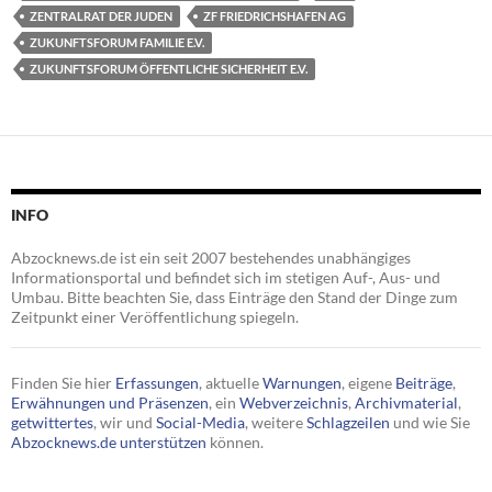
ZENTRALRAT DER JUDEN
ZF FRIEDRICHSHAFEN AG
ZUKUNFTSFORUM FAMILIE E.V.
ZUKUNFTSFORUM ÖFFENTLICHE SICHERHEIT E.V.
INFO
Abzocknews.de ist ein seit 2007 bestehendes unabhängiges
Informationsportal und befindet sich im stetigen Auf-, Aus- und
Umbau. Bitte beachten Sie, dass Einträge den Stand der Dinge zum
Zeitpunkt einer Veröffentlichung spiegeln.
Finden Sie hier
Erfassungen
, aktuelle
Warnungen
, eigene
Beiträge
,
Erwähnungen und Präsenzen
, ein
Webverzeichnis
,
Archivmaterial
,
getwittertes
, wir und
Social-Media
, weitere
Schlagzeilen
und wie Sie
Abzocknews.de unterstützen
können.