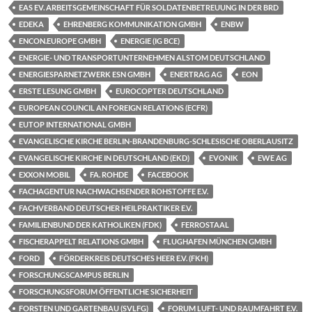
EAS EV. ARBEITSGEMEINSCHAFT FÜR SOLDATENBETREUUNG IN DER BRD
EDEKA
EHRENBERG KOMMUNIKATION GMBH
ENBW
ENCON.EUROPE GMBH
ENERGIE (IG BCE)
ENERGIE- UND TRANSPORTUNTERNEHMEN ALSTOM DEUTSCHLAND
ENERGIESPARNETZWERK ESN GMBH
ENERTRAG AG
EON
ERSTE LESUNG GMBH
EUROCOPTER DEUTSCHLAND
EUROPEAN COUNCIL AN FOREIGN RELATIONS (ECFR)
EUTOP INTERNATIONAL GMBH
EVANGELISCHE KIRCHE BERLIN-BRANDENBURG-SCHLESISCHE OBERLAUSITZ
EVANGELISCHE KIRCHE IN DEUTSCHLAND (EKD)
EVONIK
EWE AG
EXXON MOBIL
FA. ROHDE
FACEBOOK
FACHAGENTUR NACHWACHSENDER ROHSTOFFE E.V.
FACHVERBAND DEUTSCHER HEILPRAKTIKER E.V.
FAMILIENBUND DER KATHOLIKEN (FDK)
FERROSTAAL
FISCHERAPPELT RELATIONS GMBH
FLUGHAFEN MÜNCHEN GMBH
FORD
FÖRDERKREIS DEUTSCHES HEER E.V. (FKH)
FORSCHUNGSCAMPUS BERLIN
FORSCHUNGSFORUM ÖFFENTLICHE SICHERHEIT
FORSTEN UND GARTENBAU (SVLFG)
FORUM LUFT- UND RAUMFAHRT E.V.