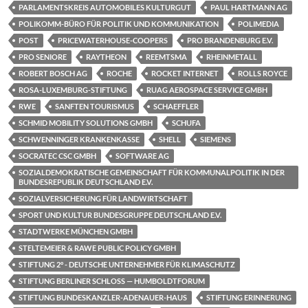
PARLAMENTSKREIS AUTOMOBILES KULTURGUT
PAUL HARTMANN AG
POLIKOMM-BÜRO FÜR POLITIK UND KOMMUNIKATION
POLIMEDIA
POST
PRICEWATERHOUSE-COOPERS
PRO BRANDENBURG E.V.
PRO SENIORE
RAYTHEON
REEMTSMA
RHEINMETALL
ROBERT BOSCH AG
ROCHE
ROCKET INTERNET
ROLLS ROYCE
ROSA-LUXEMBURG-STIFTUNG
RUAG AEROSPACE SERVICE GMBH
RWE
SANFTEN TOURISMUS
SCHAEFFLER
SCHMID MOBILITY SOLUTIONS GMBH
SCHUFA
SCHWENNINGER KRANKENKASSE
SHELL
SIEMENS
SOCRATEC CSC GMBH
SOFTWARE AG
SOZIALDEMOKRATISCHE GEMEINSCHAFT FÜR KOMMUNALPOLITIK IN DER
BUNDESREPUBLIK DEUTSCHLAND E.V.
SOZIALVERSICHERUNG FÜR LANDWIRTSCHAFT
SPORT UND KULTUR BUNDESGRUPPE DEUTSCHLAND E.V.
STADTWERKE MÜNCHEN GMBH
STELTEMEIER & RAWE PUBLIC POLICY GMBH
STIFTUNG 2° - DEUTSCHE UNTERNEHMER FÜR KLIMASCHUTZ
STIFTUNG BERLINER SCHLOSS — HUMBOLDTFORUM
STIFTUNG BUNDESKANZLER-ADENAUER-HAUS
STIFTUNG ERINNERUNG