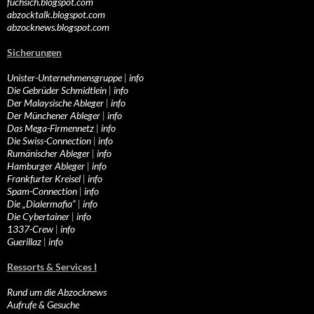
fuchsich.blogspot.com
abzocktalk.blogspot.com
abzocknews.blogspot.com
Sicherungen
Unister-Unternehmensgruppe
|
info
Die Gebrüder Schmidtlein
|
info
Der Malaysische Ableger
|
info
Der Münchener Ableger
|
info
Das Mega-Firmennetz
|
info
Die Swiss-Connection
|
info
Rumänischer Ableger
|
info
Hamburger Ableger
|
info
Frankfurter Kreisel
|
info
Spam-Connection
|
info
Die „Dialermafia“
|
info
Die Cybertainer
|
info
1337-Crew
|
info
Guerillaz
|
info
Ressorts & Services I
Rund um die Abzocknews
Aufrufe & Gesuche