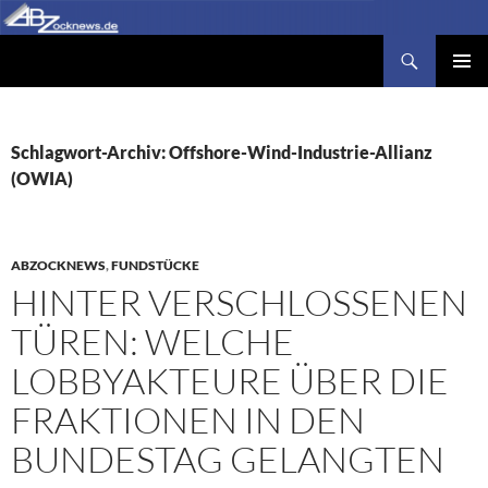
Zum
Inhalt
Suchen
Abzocknews.de
springen
PRIMÄR
MENÜ
Schlagwort-Archiv: Offshore-Wind-Industrie-Allianz
(OWIA)
ABZOCKNEWS
,
FUNDSTÜCKE
HINTER VERSCHLOSSENEN
TÜREN: WELCHE
LOBBYAKTEURE ÜBER DIE
FRAKTIONEN IN DEN
BUNDESTAG GELANGTEN