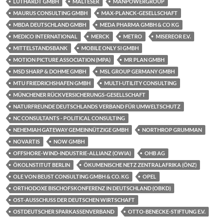
LUTHARDT GMBH
MALTESER
MANPOWERGROUP
MAURUS CONSULTING GMBH
MAX-PLANCK-GESELLSCHAFT
MBDA DEUTSCHLAND GMBH
MEDA PHARMA GMBH & CO KG
MEDICO INTERNATIONAL
MERCK
METRO
MISEREOR E.V.
MITTELSTANDSBANK
MOBILE ONLY SI GMBH
MOTION PICTURE ASSOCIATION (MPA)
MR PLAN GMBH
MSD SHARP & DOHME GMBH
MSL GROUP GERMANY GMBH
MTU FRIEDRICHSHAFEN GMBH
MULTI-UTILITY CONSULTING
MÜNCHENER RÜCKVERSICHERUNGS-GESELLSCHAFT
NATURFREUNDE DEUTSCHLANDS VERBAND FÜR UMWELTSCHUTZ
NC CONSULTANTS - POLITICAL CONSULTING
NEHEMIAH GATEWAY GEMEINNÜTZIGE GMBH
NORTHROP GRUMMAN
NOVARTIS
NOW GMBH
OFFSHORE-WIND-INDUSTRIE-ALLIANZ (OWIA)
OHB AG
ÖKOLNSTITUT BERLIN
ÖKUMENISCHE NETZ ZENTRALAFRIKA (ÖNZ)
OLE VON BEUST CONSULTING GMBH & CO. KG
OPEL
ORTHODOXE BISCHOFSKONFERENZ IN DEUTSCHLAND (OBKD)
OST-AUSSCHUSS DER DEUTSCHEN WIRTSCHAFT
OSTDEUTSCHER SPARKASSENVERBAND
OTTO-BENECKE-STIFTUNG E.V.