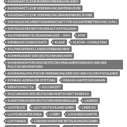
KASSENÄRTZLICHE BUNDESVEREINIGUNG (KBV)
KASSENÄRZTLICHE VEREINIGUNG BAYERNS (KVB)
KASSENÄRZTLICHE VEREINIGUNG BRANDENBURG (KVBB)
KATHOLISCHE ARBEITSGEMEINSCHAFT FÜR SOLDATENBETREUUNG ( KAS )
KATHOLISCHES BISTUM DER ALT-KATHOLIKEN
KAUFMÄNNISCHE KRANKENKASSE — KKH
KFW
KIENBAUM CONSULTANTS
KLAGE
KLECHA - CONSULTING
KOLPINGWERKES LANDESVERBAND NRW
KOMMISSARIAT DER DEUTSCHEN BISCHÖFE
KOMMISSION FÜR GESCHICHTE DES PARLAMENTARISMUS UND DER
POLITISCHEN PARTEIEN
KOMMUNALPOLITISCHE VEREINIGUNG DER CDU UND CSU DEUTSCHLANDS
KONRAD-ADENAUER-STIFTUNG
KRAUSS-MAFFEI WEGMANN
KREATIVPAKT E.V.
KS.CONCEPT
KULTURKREIS DER DEUTSCHEN WIRTSCHAFT IM BDI E.V.
KURATORIUM DER DEUTSCHEN SENIORENLIGA
LANXESS
LICHTBLICK
LILLY DEUTSCHLAND GMBH
LINDE AG
LLOYD REGISTER EMEA
LOBBY
LOCKHEED MARTIN
LUFTHANSA
LÜRSSEN MARITIME BETEILIGUNGEN GMBH