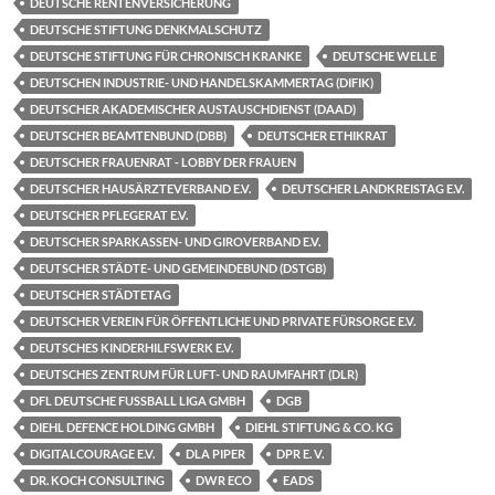
DEUTSCHE RENTENVERSICHERUNG
DEUTSCHE STIFTUNG DENKMALSCHUTZ
DEUTSCHE STIFTUNG FÜR CHRONISCH KRANKE
DEUTSCHE WELLE
DEUTSCHEN INDUSTRIE- UND HANDELSKAMMERTAG (DIFIK)
DEUTSCHER AKADEMISCHER AUSTAUSCHDIENST (DAAD)
DEUTSCHER BEAMTENBUND (DBB)
DEUTSCHER ETHIKRAT
DEUTSCHER FRAUENRAT - LOBBY DER FRAUEN
DEUTSCHER HAUSÄRZTEVERBAND E.V.
DEUTSCHER LANDKREISTAG E.V.
DEUTSCHER PFLEGERAT E.V.
DEUTSCHER SPARKASSEN- UND GIROVERBAND E.V.
DEUTSCHER STÄDTE- UND GEMEINDEBUND (DSTGB)
DEUTSCHER STÄDTETAG
DEUTSCHER VEREIN FÜR ÖFFENTLICHE UND PRIVATE FÜRSORGE E.V.
DEUTSCHES KINDERHILFSWERK E.V.
DEUTSCHES ZENTRUM FÜR LUFT- UND RAUMFAHRT (DLR)
DFL DEUTSCHE FUSSBALL LIGA GMBH
DGB
DIEHL DEFENCE HOLDING GMBH
DIEHL STIFTUNG & CO. KG
DIGITALCOURAGE E.V.
DLA PIPER
DPR E. V.
DR. KOCH CONSULTING
DWR ECO
EADS