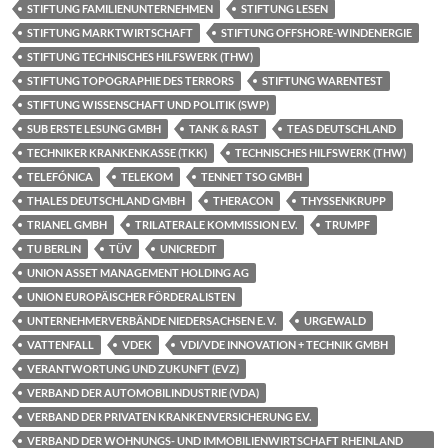
STIFTUNG FAMILIENUNTERNEHMEN
STIFTUNG LESEN
STIFTUNG MARKTWIRTSCHAFT
STIFTUNG OFFSHORE-WINDENERGIE
STIFTUNG TECHNISCHES HILFSWERK (THW)
STIFTUNG TOPOGRAPHIE DES TERRORS
STIFTUNG WARENTEST
STIFTUNG WISSENSCHAFT UND POLITIK (SWP)
SUB ERSTE LESUNG GMBH
TANK & RAST
TEAS DEUTSCHLAND
TECHNIKER KRANKENKASSE (TKK)
TECHNISCHES HILFSWERK (THW)
TELEFÓNICA
TELEKOM
TENNET TSO GMBH
THALES DEUTSCHLAND GMBH
THERACON
THYSSENKRUPP
TRIANEL GMBH
TRILATERALE KOMMISSION E.V.
TRUMPF
TU BERLIN
TÜV
UNICREDIT
UNION ASSET MANAGEMENT HOLDING AG
UNION EUROPÄISCHER FÖRDERALISTEN
UNTERNEHMERVERBÄNDE NIEDERSACHSEN E. V.
URGEWALD
VATTENFALL
VDEK
VDI/VDE INNOVATION + TECHNIK GMBH
VERANTWORTUNG UND ZUKUNFT (EVZ)
VERBAND DER AUTOMOBILINDUSTRIE (VDA)
VERBAND DER PRIVATEN KRANKENVERSICHERUNG E.V.
VERBAND DER WOHNUNGS- UND IMMOBILIENWIRTSCHAFT RHEINLAND