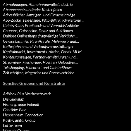
Abmahnungen, Abmahn/anwälte/industrie
Abonnements und/oder Kostenfallen
Adressbücher, Anzeigen- und Firmeneinträge
App-Zocke, Tele-Billing, Wap-Billing, Klingeltöne…
Call-by-Call-, Pre-Select- und Vorwahl-Anbieter
Coupons, Gutscheine, Dealz und Auktionen
Dubiose Onlineshops, fragwürdige Verkäufer…
Gewinnbimmler, Ping-Anrufe, Mehrwert- und…
Kaffeefahrten und Verkaufsveranstaltungen
Kapitalmarkt, Investments, Aktien, Fonds, MLM…
Kontaktanzeigen, Partnervermittlungen und…
Streaming-, Filesharing-, Hosting-, Uploading…
Teleshopping, Videotext und Call-In-Shows
Zeitschriften, Magazine und Pressevertriebe
Sonstige Gruppen und Konstrukte
Adblock Plus-Werbenetzwerk
Die Guerillaz
Firmengruppe Volandt
Gebrüder Pass
Heppenheim-Connection
Kash-Capital Group
Lotto-Team
Manwin Gruppe