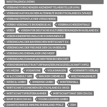
WESTFALEN E.V. (VDW)
VERBAND FORSCHENDER ARZNEIMITTELHERSTELLER (VFA)
VERBAND KATHOLISCHER ALTENHILFE IN DEUTSCHLAND E.V. (VKAD)
VERBAND ÖFFENTLICHER VERSICHERER
VERBIO VEREINIGTE BIOENERGIE AG
VERBRAUCHERZENTRALE
VERDI
VEREIN FÜR DEUTSCHE KULTURBEZIEHUNGEN IM AUSLAND E.V.
VEREIN KINDERFREUNDLICHE KOMMUNEN E.V.
VEREINIGUNG DER BAYERISCHEN WIRTSCHAFT E.V.
VEREINIGUNG DER FREUNDE DER CSU IN BERLIN
VEREINIGUNG EHEMALIGER UND MDEP
VEREINIGUNG EVANGELISCHER FREIKIRCHEN (VEF)
VERKEHRSINFRASTRUKTURFINANZIERUNGSGESELLSCHAFT (VIFG)
VG MEDIA
VODAFONE
VOLKSWAGEN
VORWÄRTS VERLAG
W & Z CONSULT GBR
WACKER CHEMIE AG
WELTHUNGERHILFE
WERK2L GMBH
WINDMW GMBH
WINTERSHALL
WIRTSCHAFTSJUNIOREN DEUTSCHLAND E.V. (WJD)
WIRTSCHAFTSPRÜFERKAMMER
WIRTSCHAFTSRAT DER CDU E.V.
WMP EUROCOM AG
YOUNG LEADERS GMBH
ZAHNTECHNIKER-INNUNG RHEINLAND-PFALZ
ZDH