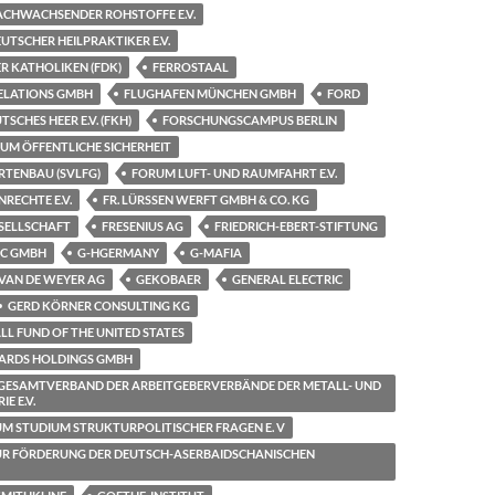
CHWACHSENDER ROHSTOFFE E.V.
TSCHER HEILPRAKTIKER E.V.
R KATHOLIKEN (FDK)
FERROSTAAL
RELATIONS GMBH
FLUGHAFEN MÜNCHEN GMBH
FORD
SCHES HEER E.V. (FKH)
FORSCHUNGSCAMPUS BERLIN
M ÖFFENTLICHE SICHERHEIT
RTENBAU (SVLFG)
FORUM LUFT- UND RAUMFAHRT E.V.
RECHTE E.V.
FR. LÜRSSEN WERFT GMBH & CO. KG
SELLSCHAFT
FRESENIUS AG
FRIEDRICH-EBERT-STIFTUNG
SC GMBH
G-HGERMANY
G-MAFIA
VAN DE WEYER AG
GEKOBAER
GENERAL ELECTRIC
GERD KÖRNER CONSULTING KG
L FUND OF THE UNITED STATES
ARDS HOLDINGS GMBH
GESAMTVERBAND DER ARBEITGEBERVERBÄNDE DER METALL- UND
E E.V.
M STUDIUM STRUKTURPOLITISCHER FRAGEN E. V
UR FÖRDERUNG DER DEUTSCH-ASERBAIDSCHANISCHEN