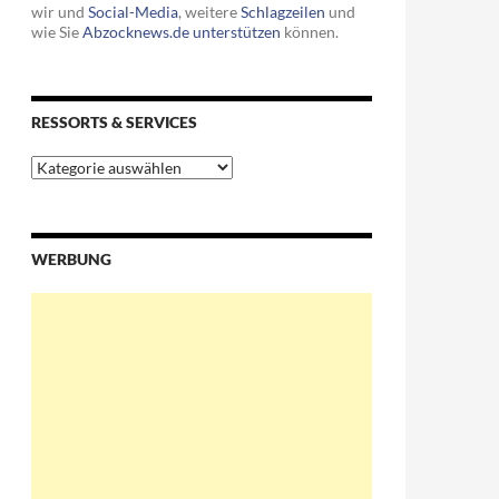
wir und
Social-Media
, weitere
Schlagzeilen
und
wie Sie
Abzocknews.de unterstützen
können.
RESSORTS & SERVICES
Ressorts
&
Services
 Fraktionen in den Bundestag gelangten
WERBUNG