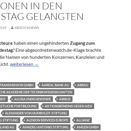
IONEN IN DEN
STAG GELANGTEN
2019
ABZOCKNEWS
kteure
haben einen ungehinderten
Zugang zum
destag
? Eine abgeordnetenwatch.de-Klage brachte
t die Namen von hunderten Konzernen, Kanzleien und
Hinter verschlossenen Türen: Welche Lobbyakteure über die
icht.
weiterlesen
→
 TRANSMISSION GMBH
AAREAL BANK AG
ABBAG
SCHE AKADEMIE DER TECHNIKWISSENSCHAFTEN
BEIT
AGORA ENERGIEWENDE
AIRBUS
RZTLICHE FORTBILDUNG
AKTIONSBÜNDNIS GEGEN AIDS
ALEXANDER VON HUMBOLDT-STIFTUNG
G-STIFTUNG
ALEXION SERVICES EUROPE
ALLIANZ
HLAND AG
AMADEU ANTONIO STIFTUNG
AMGEN GMBH