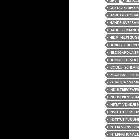
GKV
GLAXOS
GUSTAV-STRESEMA
HAND OF GLOBAL
HANDELSVERBAND
HAUPTVERBAND DE
HELP - HILFE ZUR
HERING SCHUPPE
HILDEGARD LAGR
HUMBOLDT-STIF
ICC DEUTSCHLAN
IEGUS INSTITUT 
IG BAUEN-AGRA
INDUSTRIEGEWE
INDUSTRIEVERBAN
INITIATIVE NEUE
INSTITUT FÜR EUR
INSTITUT FÜR UM
INTERESSENVERBA
INTERNATIONAL L