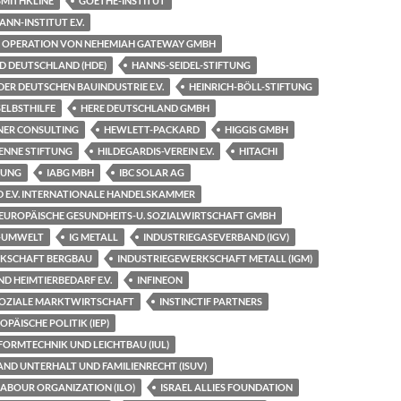
MITHKLINE
GOETHE-INSTITUT
NN-INSTITUT E.V.
 OPERATION VON NEHEMIAH GATEWAY GMBH
 DEUTSCHLAND (HDE)
HANNS-SEIDEL-STIFTUNG
R DEUTSCHEN BAUINDUSTRIE E.V.
HEINRICH-BÖLL-STIFTUNG
 SELBSTHILFE
HERE DEUTSCHLAND GMBH
NER CONSULTING
HEWLETT-PACKARD
HIGGIS GMBH
ENNE STIFTUNG
HILDEGARDIS-VEREIN E.V.
HITACHI
TUNG
IABG MBH
IBC SOLAR AG
D E.V. INTERNATIONALE HANDELSKAMMER
F. EUROPÄISCHE GESUNDHEITS-U. SOZIALWIRTSCHAFT GMBH
R-UMWELT
IG METALL
INDUSTRIEGASEVERBAND (IGV)
RKSCHAFT BERGBAU
INDUSTRIEGEWERKSCHAFT METALL (IGM)
D HEIMTIERBEDARF E.V.
INFINEON
 SOZIALE MARKTWIRTSCHAFT
INSTINCTIF PARTNERS
OPÄISCHE POLITIK (IEP)
FORMTECHNIK UND LEICHTBAU (IUL)
ND UNTERHALT UND FAMILIENRECHT (ISUV)
ABOUR ORGANIZATION (ILO)
ISRAEL ALLIES FOUNDATION