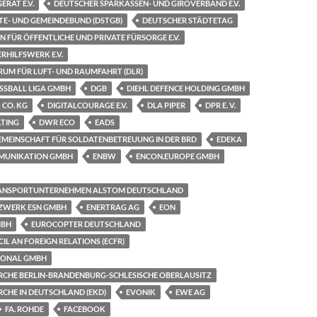
ERAT E.V.
DEUTSCHER SPARKASSEN- UND GIROVERBAND E.V.
TE- UND GEMEINDEBUND (DSTGB)
DEUTSCHER STÄDTETAG
N FÜR ÖFFENTLICHE UND PRIVATE FÜRSORGE E.V.
RHILFSWERK E.V.
UM FÜR LUFT- UND RAUMFAHRT (DLR)
SSBALL LIGA GMBH
DGB
DIEHL DEFENCE HOLDING GMBH
 CO. KG
DIGITALCOURAGE E.V.
DLA PIPER
DPR E. V.
LTING
DWR ECO
EADS
GEMEINSCHAFT FÜR SOLDATENBETREUUNG IN DER BRD
EDEKA
MUNIKATION GMBH
ENBW
ENCON.EUROPE GMBH
TRANSPORTUNTERNEHMEN ALSTOM DEUTSCHLAND
ZWERK ESN GMBH
ENERTRAG AG
EON
MBH
EUROCOPTER DEUTSCHLAND
L AN FOREIGN RELATIONS (ECFR)
IONAL GMBH
IRCHE BERLIN-BRANDENBURG-SCHLESISCHE OBERLAUSITZ
RCHE IN DEUTSCHLAND (EKD)
EVONIK
EWE AG
FA. ROHDE
FACEBOOK