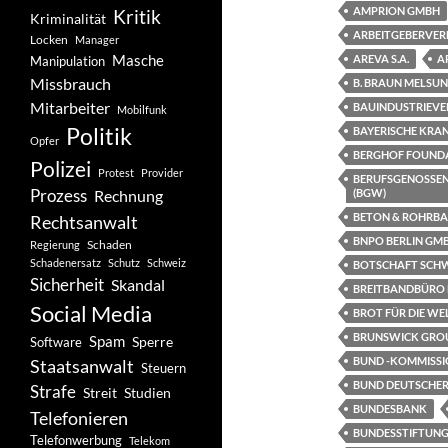
AMPRION GMBH
Kritik
Kriminalität
ARBEITGEBERVERB
Locken
Manager
Masche
AREVA S.A.
A
Manipulation
Missbrauch
B. BRAUN MELSU
Mitarbeiter
BAUINDUSTRIEVE
Mobilfunk
Politik
BAYERISCHE KRAN
Opfer
BERGHOF FOUND
Polizei
Protest
Provider
BERUFSGENOSSEN
Prozess
Rechnung
(BGW)
BETON & ROHRBAU
Rechtsanwalt
BNPO BERLIN GM
Schaden
Regierung
Schadenersatz
Schutz
Schweiz
BOTSCHAFT SCH
Sicherheit
Skandal
BREITBANDBÜRO D
Social Media
BROT FÜR DIE WE
BRUNSWICK GRO
Spam
Software
Sperre
BUND -KOMMISSI
Staatsanwalt
Steuern
BUND DEUTSCHE
Strafe
Studien
Streit
BUNDESBANK
Telefonieren
BUNDESSTIFTUNG
Telefonwerbung
Telekom