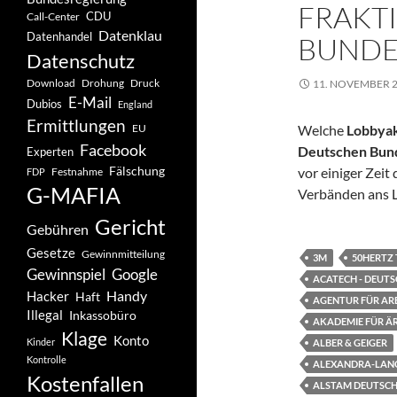
FRAKT
CDU
Call-Center
Datenklau
Datenhandel
BUNDE
Datenschutz
Drohung
Download
Druck
11. NOVEMBER 
E-Mail
Dubios
England
Ermittlungen
EU
Welche
Lobbya
Facebook
Deutschen Bun
Experten
Fälschung
vor einiger Zei
Festnahme
FDP
G-MAFIA
Verbänden ans L
Gericht
Gebühren
Gesetze
Gewinnmitteilung
3M
50HERTZ
Gewinnspiel
Google
ACATECH - DEUT
Handy
Hacker
Haft
AGENTUR FÜR AR
Illegal
Inkassobüro
AKADEMIE FÜR Ä
Klage
Konto
Kinder
ALBER & GEIGER
Kontrolle
ALEXANDRA-LAN
Kostenfallen
ALSTAM DEUTSC