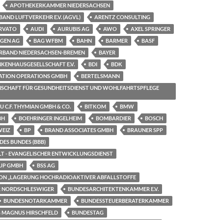
APOTHEKERKAMMER NIEDERSACHSEN
AND LUFTVERKEHR E.V. (AGVL)
ARENTZ CONSULTING
RVATO
AUDI
AURUBIS AG
AWO
AXEL SPRINGER
NGEN AG
BAG WFBM
BAHN
BARMER
BASF
RBAND NIEDERSACHSEN-BREMEN
BAYER
KENHAUSGESELLSCHAFT E.V.
BDI
BDK
ATION OPERATIONS GMBH
BERTELSMANN
SCHAFT FÜR GESUNDHEITSDIENST UND WOHLFAHRTSPFLEGE
 C.F. THYMIAN GMBH & CO.
BITKOM
BMW
BH
BOEHRINGER INGELHEIM
BOMBARDIER
BOSCH
WEIZ
BP
BRAND ASSOCIATES GMBH
BRAUNER SPP
ES BUNDES (BBB)
LT - EVANGELISCHER ENTWICKLUNGSDIENST
UP GMBH
BSS AG
ON „LAGERUNG HOCHRADIOAKTIVER ABFALLSTOFFE
R NORDSCHLESWIGER
BUNDESARCHITEKTENKAMMER E.V.
BUNDESNOTARKAMMER
BUNDESSTEUERBERATERKAMMER
 MAGNUS HIRSCHFELD
BUNDESTAG