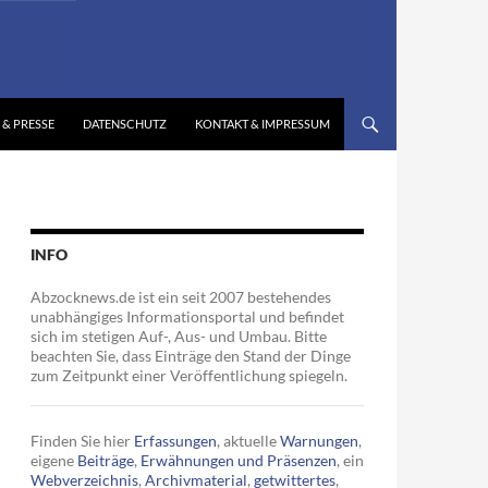
 & PRESSE
DATENSCHUTZ
KONTAKT & IMPRESSUM
INFO
Abzocknews.de ist ein seit 2007 bestehendes
unabhängiges Informationsportal und befindet
sich im stetigen Auf-, Aus- und Umbau. Bitte
beachten Sie, dass Einträge den Stand der Dinge
zum Zeitpunkt einer Veröffentlichung spiegeln.
Finden Sie hier
Erfassungen
, aktuelle
Warnungen
,
eigene
Beiträge
,
Erwähnungen und Präsenzen
, ein
Webverzeichnis
,
Archivmaterial
,
getwittertes
,