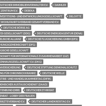
UTSCHER IMMOBILIENVERWALTER E.V.
DAIMLER
 ZENTRUM E.V.
DEBEKA
INVESTITIONS- UND ENTWICKLUNGSGESELLSCHAFT
DELOITTE
HE WOHLFAHRTSVERBAND GESAMTVERBAND E.V.
DEUTSCHE BÖRSE AG
ES GESELLSCHAFT (DDG)
DEUTSCHE ENERGIEAGENTUR (DENA)
ELISCHE ALLIANZ
DEUTSCHE FLUGSICHERUNG GMBH (DFS)
HUNGSGEMEINSCHAFT (DFG)
GISCHE GESELLSCHAFT
SCHAFT FÜR INTERNATIONALE ZUSAMMENARBEIT (GIZ)
NHAUSGESELLSCHAFT E.V. (DKG)
NVERSICHERUNG
DEUTSCHE STIFTUNG DENKMALSCHUTZ
UNG FÜR CHRONISCH KRANKE
DEUTSCHE WELLE
STRIE- UND HANDELSKAMMERTAG (DIFIK)
EMISCHER AUSTAUSCHDIENST (DAAD)
TENBUND (DBB)
DEUTSCHER ETHIKRAT
ENRAT - LOBBY DER FRAUEN
ÄRZTEVERBAND E.V.
DEUTSCHER LANDKREISTAG E.V.