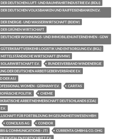
ER DEUTSCHEN LUFT- UND RAUMFAHRTINDUSTRIE E.V. (BDLI)
DER DEUTSCHEN VOLKSBANKEN UND RAIFFEISENBANKEN E.V.
DER ENERGIE- UND WASSERWIRTSCHAFT (BDEW)
 DER GRÜNEN WIRTSCHAFT
 DEUTSCHER WOHNUNGS- UND IMMOBILIENUNTERNEHMEN - GDW
GÜTERKRAFTVERKEHR LOGISTIK UND ENTSORGUNG E.V. (BGL)
MITTELSTÄNDISCHE WIRTSCHAFT (BVMW)
SOLARWIRTSCHAFT E.V.
BUNDESVERBAND WINDENERGIE
UNG DER DEUTSCHEN ARBEITGEBERVERBÄNDE E.V.
 DER ASJ
OFESSIONAL WOMEN - GERMANY E.V.
CARITAS
ROPÄISCHE POLITIK
CHEMIE
OKRATISCHE ARBEITNEHMERSCHAFT DEUTSCHLANDS (CDA)
E.V.
LSCHAFT FÜR FORTBILDUNG IM GESUNDHEITSWESEN MBH
CONCILIUS AG
CONDOR
RS & COMMUNICATIONS - JTI
CURRENTA GMBH & CO. OHG
R DIGITALEN FORTSCHRITT E.V.