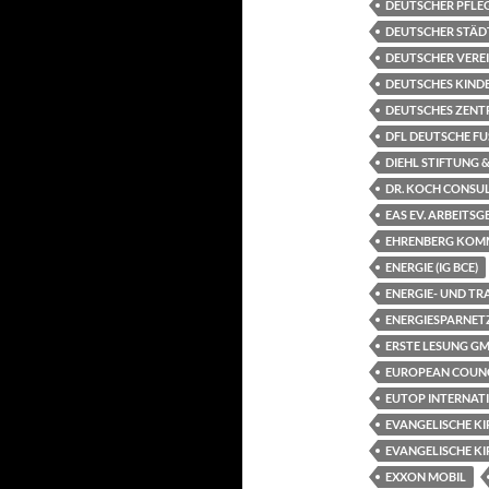
DEUTSCHER PFLEG
DEUTSCHER STÄD
DEUTSCHER VEREI
DEUTSCHES KINDE
DEUTSCHES ZENTR
DFL DEUTSCHE FU
DIEHL STIFTUNG &
DR. KOCH CONSU
EAS EV. ARBEITS
EHRENBERG KOM
ENERGIE (IG BCE)
ENERGIE- UND 
ENERGIESPARNET
ERSTE LESUNG G
EUROPEAN COUNCI
EUTOP INTERNAT
EVANGELISCHE K
EVANGELISCHE KI
EXXON MOBIL