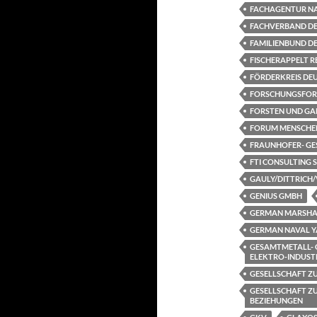
FACHAGENTUR NA
FACHVERBAND DEU
FAMILIENBUND DE
FISCHERAPPELT 
FÖRDERKREIS DEUT
FORSCHUNGSFORU
FORSTEN UND GA
FORUM MENSCHEN
FRAUNHOFER- GE
FTI CONSULTING 
GAULY/DITTRICH/
GENIUS GMBH
GERMAN MARSHAL
GERMAN NAVAL Y
GESAMTMETALL- 
ELEKTRO-INDUSTRI
GESELLSCHAFT ZU
GESELLSCHAFT Z
BEZIEHUNGEN