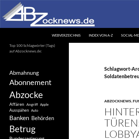
Zum
Inhalt
springen
Suchen
Abzocknews.de
WEBVERZEICHNIS
INDEX VON A-Z
SOCIAL-ME
Ihr unabhängiges
Top 100 Schlagwörter (Tags)
Informationsportal
auf Abzocknews.de:
Schlagwort-Arc
Abmahnung
Soldatenbetreu
Abonnement
Abzocke
ABZOCKNEWS
,
FU
Affären
Angriff
Apple
HINTE
Ausspähen
Auto
Banken
Behörden
TÜREN
Betrug
LOBBY
Bundesregierung