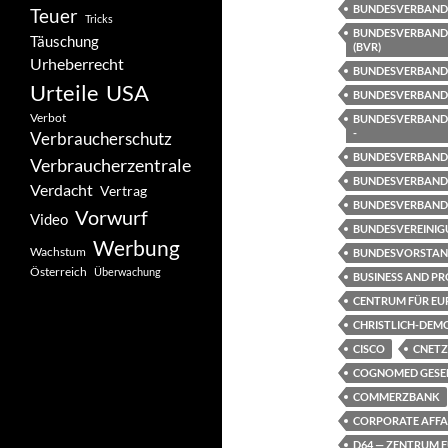
BUNDESVERBAND D
Teuer
Tricks
BUNDESVERBAND 
Täuschung
(BVR)
Urheberrecht
BUNDESVERBAND 
Urteile
USA
BUNDESVERBAND
Verbot
BUNDESVERBAND
-
Verbraucherschutz
BUNDESVERBAND 
Verbraucherzentrale
BUNDESVERBAND 
Verdacht
Vertrag
BUNDESVERBAND 
Vorwurf
Video
BUNDESVEREINIG
Werbung
Wachstum
BUNDESVORSTAND
Österreich
Überwachung
BUSINESS AND PR
CENTRUM FÜR EU
CHRISTLICH-DEM
CISCO
CNETZ 
COGNOMED GESEL
COMMERZBANK
CORPORATE AFFAI
D64 — ZENTRUM FÜ