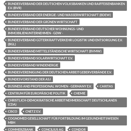
BUNDESVERBAND DER DEUTSCHEN VOLKSBANKEN UND RAIFFEISENBANKEN
E.V. (BVR)
BUNDESVERBAND DER ENERGIE- UND WASSERWIRTSCHAFT (BDEW)
BUNDESVERBAND DER GRÜNEN WIRTSCHAFT
BUNDESVERBAND DEUTSCHER WOHNUNGS- UND
IMMOBILIENUNTERNEHMEN - GDW -
BUNDESVERBAND GÜTERKRAFTVERKEHR LOGISTIK UND ENTSORGUNG E.V.
(BGL)
BUNDESVERBAND MITTELSTÄNDISCHE WIRTSCHAFT (BVMW)
BUNDESVERBAND SOLARWIRTSCHAFT E.V.
BUNDESVERBAND WINDENERGIE
BUNDESVEREINIGUNG DER DEUTSCHEN ARBEITGEBERVERBÄNDE E.V.
BUNDESVORSTAND DER ASJ
BUSINESS AND PROFESSIONAL WOMEN - GERMANY E.V.
CARITAS
CENTRUM FÜR EUROPÄISCHE POLITIK
CHEMIE
CHRISTLICH-DEMOKRATISCHE ARBEITNEHMERSCHAFT DEUTSCHLANDS
(CDA)
CISCO
CNETZ E.V.
COGNOMED GESELLSCHAFT FÜR FORTBILDUNG IM GESUNDHEITSWESEN
MBH
COMMERZBANK
CONCILIUS AG
CONDOR