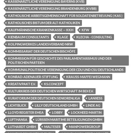
KASSENÄRZTLICHE VEREINIGUNG BAYERNS (KVB)
KASSENÄRZTLICHE VEREINIGUNG BRANDENBURG (KVBB)
KATHOLISCHE ARBEITSGEMEINSCHAFT FÜR SOLDATENBETREUUNG ( KAS )
KATHOLISCHES BISTUM DER ALT-KATHOLIKEN
KAUFMÄNNISCHE KRANKENKASSE — KKH
KFW
KIENBAUM CONSULTANTS
KLAGE
KLECHA - CONSULTING
KOLPINGWERKES LANDESVERBAND NRW
KOMMISSARIAT DER DEUTSCHEN BISCHÖFE
KOMMISSION FÜR GESCHICHTE DES PARLAMENTARISMUS UND DER
POLITISCHEN PARTEIEN
KOMMUNALPOLITISCHE VEREINIGUNG DER CDU UND CSU DEUTSCHLANDS
KONRAD-ADENAUER-STIFTUNG
KRAUSS-MAFFEI WEGMANN
KREATIVPAKT E.V.
KS.CONCEPT
KULTURKREIS DER DEUTSCHEN WIRTSCHAFT IM BDI E.V.
KURATORIUM DER DEUTSCHEN SENIORENLIGA
LANXESS
LICHTBLICK
LILLY DEUTSCHLAND GMBH
LINDE AG
LLOYD REGISTER EMEA
LOBBY
LOCKHEED MARTIN
LUFTHANSA
LÜRSSEN MARITIME BETEILIGUNGEN GMBH
LUTHARDT GMBH
MALTESER
MANPOWERGROUP