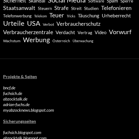
Social Media
Sicherheit
Skandal
Spam
Software
Sperre
Staatsanwalt
Telefonieren
Strafe
Studien
Steuern
Streit
Teuer
Urheberrecht
Täuschung
Telefonwerbung
Telekom
Tricks
Urteile
USA
Verbraucherschutz
Verbot
Vorwurf
Verbraucherzentrale
Verdacht
Video
Vertrag
Werbung
Wachstum
Österreich
Überwachung
Projekte & Seiten
bncf.de
fuchsich.de
abzocktalk.de
adrian-fuchs.de
myabzocknews.blogspot.com
Sicherungsseiten
fuchsich.blogspot.com
abzocktalk.blogspot.com