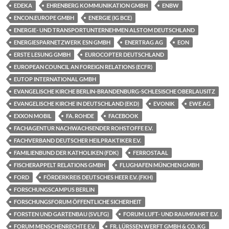
EDEKA
EHRENBERG KOMMUNIKATION GMBH
ENBW
ENCON.EUROPE GMBH
ENERGIE (IG BCE)
ENERGIE- UND TRANSPORTUNTERNEHMEN ALSTOM DEUTSCHLAND
ENERGIESPARNETZWERK ESN GMBH
ENERTRAG AG
EON
ERSTE LESUNG GMBH
EUROCOPTER DEUTSCHLAND
EUROPEAN COUNCIL AN FOREIGN RELATIONS (ECFR)
EUTOP INTERNATIONAL GMBH
EVANGELISCHE KIRCHE BERLIN-BRANDENBURG-SCHLESISCHE OBERLAUSITZ
EVANGELISCHE KIRCHE IN DEUTSCHLAND (EKD)
EVONIK
EWE AG
EXXON MOBIL
FA. ROHDE
FACEBOOK
FACHAGENTUR NACHWACHSENDER ROHSTOFFE E.V.
FACHVERBAND DEUTSCHER HEILPRAKTIKER E.V.
FAMILIENBUND DER KATHOLIKEN (FDK)
FERROSTAAL
FISCHERAPPELT RELATIONS GMBH
FLUGHAFEN MÜNCHEN GMBH
FORD
FÖRDERKREIS DEUTSCHES HEER E.V. (FKH)
FORSCHUNGSCAMPUS BERLIN
FORSCHUNGSFORUM ÖFFENTLICHE SICHERHEIT
FORSTEN UND GARTENBAU (SVLFG)
FORUM LUFT- UND RAUMFAHRT E.V.
FORUM MENSCHENRECHTE E.V.
FR. LÜRSSEN WERFT GMBH & CO. KG