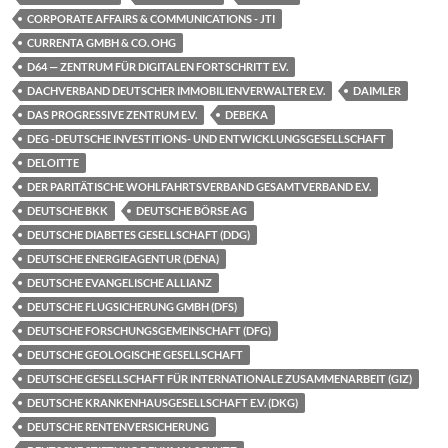
CORPORATE AFFAIRS & COMMUNICATIONS - JTI
CURRENTA GMBH & CO. OHG
D64 — ZENTRUM FÜR DIGITALEN FORTSCHRITT E.V.
DACHVERBAND DEUTSCHER IMMOBILIENVERWALTER E.V.
DAIMLER
DAS PROGRESSIVE ZENTRUM E.V.
DEBEKA
DEG -DEUTSCHE INVESTITIONS- UND ENTWICKLUNGSGESELLSCHAFT
DELOITTE
DER PARITÄTISCHE WOHLFAHRTSVERBAND GESAMTVERBAND E.V.
DEUTSCHE BKK
DEUTSCHE BÖRSE AG
DEUTSCHE DIABETES GESELLSCHAFT (DDG)
DEUTSCHE ENERGIEAGENTUR (DENA)
DEUTSCHE EVANGELISCHE ALLIANZ
DEUTSCHE FLUGSICHERUNG GMBH (DFS)
DEUTSCHE FORSCHUNGSGEMEINSCHAFT (DFG)
DEUTSCHE GEOLOGISCHE GESELLSCHAFT
DEUTSCHE GESELLSCHAFT FÜR INTERNATIONALE ZUSAMMENARBEIT (GIZ)
DEUTSCHE KRANKENHAUSGESELLSCHAFT E.V. (DKG)
DEUTSCHE RENTENVERSICHERUNG