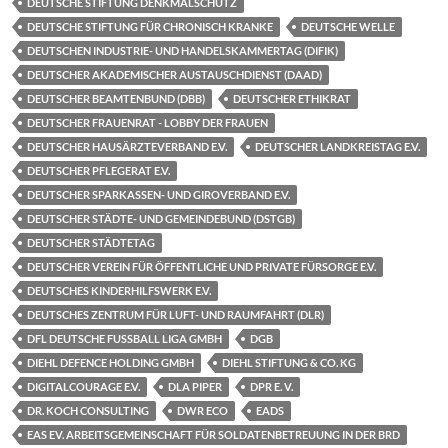
DEUTSCHE STIFTUNG DENKMALSCHUTZ
DEUTSCHE STIFTUNG FÜR CHRONISCH KRANKE
DEUTSCHE WELLE
DEUTSCHEN INDUSTRIE- UND HANDELSKAMMERTAG (DIFIK)
DEUTSCHER AKADEMISCHER AUSTAUSCHDIENST (DAAD)
DEUTSCHER BEAMTENBUND (DBB)
DEUTSCHER ETHIKRAT
DEUTSCHER FRAUENRAT - LOBBY DER FRAUEN
DEUTSCHER HAUSÄRZTEVERBAND E.V.
DEUTSCHER LANDKREISTAG E.V.
DEUTSCHER PFLEGERAT E.V.
DEUTSCHER SPARKASSEN- UND GIROVERBAND E.V.
DEUTSCHER STÄDTE- UND GEMEINDEBUND (DSTGB)
DEUTSCHER STÄDTETAG
DEUTSCHER VEREIN FÜR ÖFFENTLICHE UND PRIVATE FÜRSORGE E.V.
DEUTSCHES KINDERHILFSWERK E.V.
DEUTSCHES ZENTRUM FÜR LUFT- UND RAUMFAHRT (DLR)
DFL DEUTSCHE FUSSBALL LIGA GMBH
DGB
DIEHL DEFENCE HOLDING GMBH
DIEHL STIFTUNG & CO. KG
DIGITALCOURAGE E.V.
DLA PIPER
DPR E. V.
DR. KOCH CONSULTING
DWR ECO
EADS
EAS EV. ARBEITSGEMEINSCHAFT FÜR SOLDATENBETREUUNG IN DER BRD