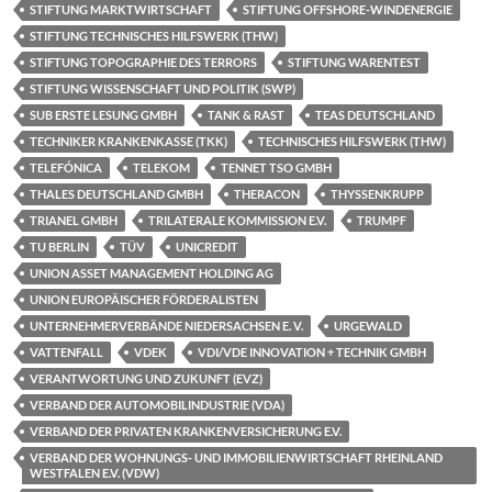
STIFTUNG MARKTWIRTSCHAFT
STIFTUNG OFFSHORE-WINDENERGIE
STIFTUNG TECHNISCHES HILFSWERK (THW)
STIFTUNG TOPOGRAPHIE DES TERRORS
STIFTUNG WARENTEST
STIFTUNG WISSENSCHAFT UND POLITIK (SWP)
SUB ERSTE LESUNG GMBH
TANK & RAST
TEAS DEUTSCHLAND
TECHNIKER KRANKENKASSE (TKK)
TECHNISCHES HILFSWERK (THW)
TELEFÓNICA
TELEKOM
TENNET TSO GMBH
THALES DEUTSCHLAND GMBH
THERACON
THYSSENKRUPP
TRIANEL GMBH
TRILATERALE KOMMISSION E.V.
TRUMPF
TU BERLIN
TÜV
UNICREDIT
UNION ASSET MANAGEMENT HOLDING AG
UNION EUROPÄISCHER FÖRDERALISTEN
UNTERNEHMERVERBÄNDE NIEDERSACHSEN E. V.
URGEWALD
VATTENFALL
VDEK
VDI/VDE INNOVATION + TECHNIK GMBH
VERANTWORTUNG UND ZUKUNFT (EVZ)
VERBAND DER AUTOMOBILINDUSTRIE (VDA)
VERBAND DER PRIVATEN KRANKENVERSICHERUNG E.V.
VERBAND DER WOHNUNGS- UND IMMOBILIENWIRTSCHAFT RHEINLAND
WESTFALEN E.V. (VDW)