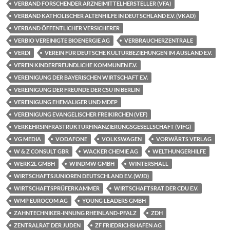
VERBAND FORSCHENDER ARZNEIMITTELHERSTELLER (VFA)
VERBAND KATHOLISCHER ALTENHILFE IN DEUTSCHLAND E.V. (VKAD)
VERBAND ÖFFENTLICHER VERSICHERER
VERBIO VEREINIGTE BIOENERGIE AG
VERBRAUCHERZENTRALE
VERDI
VEREIN FÜR DEUTSCHE KULTURBEZIEHUNGEN IM AUSLAND E.V.
VEREIN KINDERFREUNDLICHE KOMMUNEN E.V.
VEREINIGUNG DER BAYERISCHEN WIRTSCHAFT E.V.
VEREINIGUNG DER FREUNDE DER CSU IN BERLIN
VEREINIGUNG EHEMALIGER UND MDEP
VEREINIGUNG EVANGELISCHER FREIKIRCHEN (VEF)
VERKEHRSINFRASTRUKTURFINANZIERUNGSGESELLSCHAFT (VIFG)
VG MEDIA
VODAFONE
VOLKSWAGEN
VORWÄRTS VERLAG
W & Z CONSULT GBR
WACKER CHEMIE AG
WELTHUNGERHILFE
WERK2L GMBH
WINDMW GMBH
WINTERSHALL
WIRTSCHAFTSJUNIOREN DEUTSCHLAND E.V. (WJD)
WIRTSCHAFTSPRÜFERKAMMER
WIRTSCHAFTSRAT DER CDU E.V.
WMP EUROCOM AG
YOUNG LEADERS GMBH
ZAHNTECHNIKER-INNUNG RHEINLAND-PFALZ
ZDH
ZENTRALRAT DER JUDEN
ZF FRIEDRICHSHAFEN AG