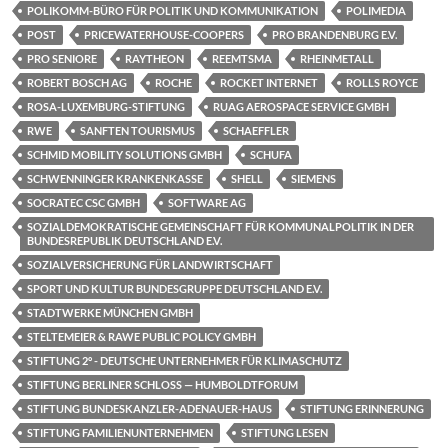
POLIKOMM-BÜRO FÜR POLITIK UND KOMMUNIKATION
POLIMEDIA
POST
PRICEWATERHOUSE-COOPERS
PRO BRANDENBURG E.V.
PRO SENIORE
RAYTHEON
REEMTSMA
RHEINMETALL
ROBERT BOSCH AG
ROCHE
ROCKET INTERNET
ROLLS ROYCE
ROSA-LUXEMBURG-STIFTUNG
RUAG AEROSPACE SERVICE GMBH
RWE
SANFTEN TOURISMUS
SCHAEFFLER
SCHMID MOBILITY SOLUTIONS GMBH
SCHUFA
SCHWENNINGER KRANKENKASSE
SHELL
SIEMENS
SOCRATEC CSC GMBH
SOFTWARE AG
SOZIALDEMOKRATISCHE GEMEINSCHAFT FÜR KOMMUNALPOLITIK IN DER
BUNDESREPUBLIK DEUTSCHLAND E.V.
SOZIALVERSICHERUNG FÜR LANDWIRTSCHAFT
SPORT UND KULTUR BUNDESGRUPPE DEUTSCHLAND E.V.
STADTWERKE MÜNCHEN GMBH
STELTEMEIER & RAWE PUBLIC POLICY GMBH
STIFTUNG 2° - DEUTSCHE UNTERNEHMER FÜR KLIMASCHUTZ
STIFTUNG BERLINER SCHLOSS — HUMBOLDTFORUM
STIFTUNG BUNDESKANZLER-ADENAUER-HAUS
STIFTUNG ERINNERUNG
STIFTUNG FAMILIENUNTERNEHMEN
STIFTUNG LESEN