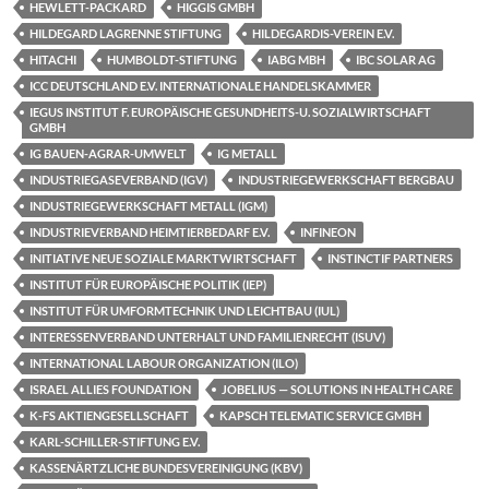
HEWLETT-PACKARD
HIGGIS GMBH
HILDEGARD LAGRENNE STIFTUNG
HILDEGARDIS-VEREIN E.V.
HITACHI
HUMBOLDT-STIFTUNG
IABG MBH
IBC SOLAR AG
ICC DEUTSCHLAND E.V. INTERNATIONALE HANDELSKAMMER
IEGUS INSTITUT F. EUROPÄISCHE GESUNDHEITS-U. SOZIALWIRTSCHAFT
GMBH
IG BAUEN-AGRAR-UMWELT
IG METALL
INDUSTRIEGASEVERBAND (IGV)
INDUSTRIEGEWERKSCHAFT BERGBAU
INDUSTRIEGEWERKSCHAFT METALL (IGM)
INDUSTRIEVERBAND HEIMTIERBEDARF E.V.
INFINEON
INITIATIVE NEUE SOZIALE MARKTWIRTSCHAFT
INSTINCTIF PARTNERS
INSTITUT FÜR EUROPÄISCHE POLITIK (IEP)
INSTITUT FÜR UMFORMTECHNIK UND LEICHTBAU (IUL)
INTERESSENVERBAND UNTERHALT UND FAMILIENRECHT (ISUV)
INTERNATIONAL LABOUR ORGANIZATION (ILO)
ISRAEL ALLIES FOUNDATION
JOBELIUS — SOLUTIONS IN HEALTH CARE
K-FS AKTIENGESELLSCHAFT
KAPSCH TELEMATIC SERVICE GMBH
KARL-SCHILLER-STIFTUNG E.V.
KASSENÄRTZLICHE BUNDESVEREINIGUNG (KBV)