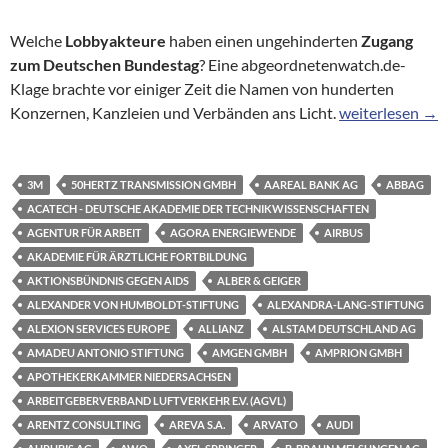
Welche
Lobbyakteure
haben einen ungehinderten
Zugang
zum Deutschen Bundestag
? Eine abgeordnetenwatch.de-
Klage brachte vor einiger Zeit die Namen von hunderten
Hinter verschlo
Konzernen, Kanzleien und Verbänden ans Licht.
weiterlesen
→
3M
50HERTZ TRANSMISSION GMBH
AAREAL BANK AG
ABBAG
ACATECH - DEUTSCHE AKADEMIE DER TECHNIKWISSENSCHAFTEN
AGENTUR FÜR ARBEIT
AGORA ENERGIEWENDE
AIRBUS
AKADEMIE FÜR ÄRZTLICHE FORTBILDUNG
AKTIONSBÜNDNIS GEGEN AIDS
ALBER & GEIGER
ALEXANDER VON HUMBOLDT-STIFTUNG
ALEXANDRA-LANG-STIFTUNG
ALEXION SERVICES EUROPE
ALLIANZ
ALSTAM DEUTSCHLAND AG
AMADEU ANTONIO STIFTUNG
AMGEN GMBH
AMPRION GMBH
APOTHEKERKAMMER NIEDERSACHSEN
ARBEITGEBERVERBAND LUFTVERKEHR E.V. (AGVL)
ARENTZ CONSULTING
AREVA S.A.
ARVATO
AUDI