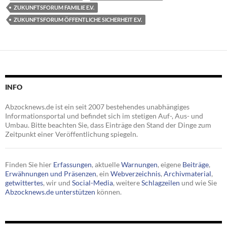
ZUKUNFTSFORUM FAMILIE E.V.
ZUKUNFTSFORUM ÖFFENTLICHE SICHERHEIT E.V.
INFO
Abzocknews.de ist ein seit 2007 bestehendes unabhängiges
Informationsportal und befindet sich im stetigen Auf-, Aus- und
Umbau. Bitte beachten Sie, dass Einträge den Stand der Dinge zum
Zeitpunkt einer Veröffentlichung spiegeln.
Finden Sie hier
Erfassungen
, aktuelle
Warnungen
, eigene
Beiträge
,
Erwähnungen und Präsenzen
, ein
Webverzeichnis
,
Archivmaterial
,
getwittertes
, wir und
Social-Media
, weitere
Schlagzeilen
und wie Sie
Abzocknews.de unterstützen
können.