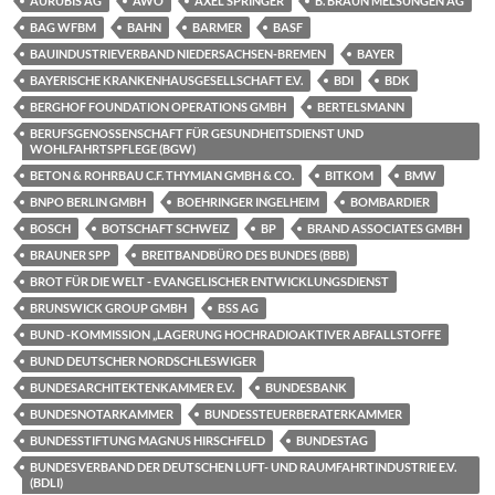
AURUBIS AG
AWO
AXEL SPRINGER
B. BRAUN MELSUNGEN AG
BAG WFBM
BAHN
BARMER
BASF
BAUINDUSTRIEVERBAND NIEDERSACHSEN-BREMEN
BAYER
BAYERISCHE KRANKENHAUSGESELLSCHAFT E.V.
BDI
BDK
BERGHOF FOUNDATION OPERATIONS GMBH
BERTELSMANN
BERUFSGENOSSENSCHAFT FÜR GESUNDHEITSDIENST UND
WOHLFAHRTSPFLEGE (BGW)
BETON & ROHRBAU C.F. THYMIAN GMBH & CO.
BITKOM
BMW
BNPO BERLIN GMBH
BOEHRINGER INGELHEIM
BOMBARDIER
BOSCH
BOTSCHAFT SCHWEIZ
BP
BRAND ASSOCIATES GMBH
BRAUNER SPP
BREITBANDBÜRO DES BUNDES (BBB)
BROT FÜR DIE WELT - EVANGELISCHER ENTWICKLUNGSDIENST
BRUNSWICK GROUP GMBH
BSS AG
BUND -KOMMISSION „LAGERUNG HOCHRADIOAKTIVER ABFALLSTOFFE
BUND DEUTSCHER NORDSCHLESWIGER
BUNDESARCHITEKTENKAMMER E.V.
BUNDESBANK
BUNDESNOTARKAMMER
BUNDESSTEUERBERATERKAMMER
BUNDESSTIFTUNG MAGNUS HIRSCHFELD
BUNDESTAG
BUNDESVERBAND DER DEUTSCHEN LUFT- UND RAUMFAHRTINDUSTRIE E.V.
(BDLI)