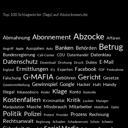
Top 100 Schlagwörter (Tags) auf Abzocknews.de:
Abzocke
Abonnement
Abmahnung
Affären
Betrug
Banken
Behörden
Ausspähen
Angriff
Apple
Auto
Datenklau
Bundesregierung
CDU
Datenhandel
Call-Center
Datenschutz
E-Mail
Dubios
Drohung
Download
Druck
Ermittlungen
Facebook
Experten
EU
Festnahme
England
FDP
G-MAFIA
Gericht
Gebühren
Gesetze
Fälschung
Gewinnspiel
Google
Handy
Hacker
Haft
Gewinnmitteilung
Klage
Konto
Illegal
Inkassobüro
Kinder
Kontrolle
Kostenfallen
Kritik
Kriminalität
Locken
Manager
Missbrauch
Mitarbeiter
Masche
Manipulation
Mobilfunk
Opfer
Politik
Polizei
Prozess
Rechnung
Protest
Provider
Rechtsanwalt
Schaden
Regierung
Schadenersatz
Schutz
Schweiz