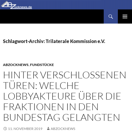
Zum
Inhalt
Suchen
Abzocknews.de
springen
PRIMÄR
MENÜ
Schlagwort-Archiv: Trilaterale Kommission e.V.
ABZOCKNEWS
,
FUNDSTÜCKE
HINTER VERSCHLOSSENEN
TÜREN: WELCHE
LOBBYAKTEURE ÜBER DIE
FRAKTIONEN IN DEN
BUNDESTAG GELANGTEN
11. NOVEMBER 2019
ABZOCKNEWS