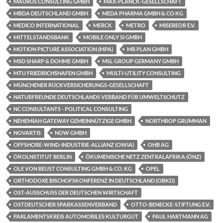
MAURUS CONSULTING GMBH
MAX-PLANCK-GESELLSCHAFT
MBDA DEUTSCHLAND GMBH
MEDA PHARMA GMBH & CO KG
MEDICO INTERNATIONAL
MERCK
METRO
MISEREOR E.V.
MITTELSTANDSBANK
MOBILE ONLY SI GMBH
MOTION PICTURE ASSOCIATION (MPA)
MR PLAN GMBH
MSD SHARP & DOHME GMBH
MSL GROUP GERMANY GMBH
MTU FRIEDRICHSHAFEN GMBH
MULTI-UTILITY CONSULTING
MÜNCHENER RÜCKVERSICHERUNGS-GESELLSCHAFT
NATURFREUNDE DEUTSCHLANDS VERBAND FÜR UMWELTSCHUTZ
NC CONSULTANTS - POLITICAL CONSULTING
NEHEMIAH GATEWAY GEMEINNÜTZIGE GMBH
NORTHROP GRUMMAN
NOVARTIS
NOW GMBH
OFFSHORE-WIND-INDUSTRIE-ALLIANZ (OWIA)
OHB AG
ÖKOLNSTITUT BERLIN
ÖKUMENISCHE NETZ ZENTRALAFRIKA (ÖNZ)
OLE VON BEUST CONSULTING GMBH & CO. KG
OPEL
ORTHODOXE BISCHOFSKONFERENZ IN DEUTSCHLAND (OBKD)
OST-AUSSCHUSS DER DEUTSCHEN WIRTSCHAFT
OSTDEUTSCHER SPARKASSENVERBAND
OTTO-BENECKE-STIFTUNG E.V.
PARLAMENTSKREIS AUTOMOBILES KULTURGUT
PAUL HARTMANN AG