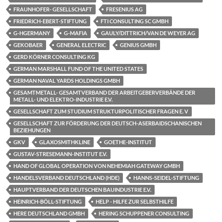
FRAUNHOFER- GESELLSCHAFT
FRESENIUS AG
FRIEDRICH-EBERT-STIFTUNG
FTI CONSULTING SC GMBH
G-HGERMANY
G-MAFIA
GAULY/DITTRICH/VAN DE WEYER AG
GEKOBAER
GENERAL ELECTRIC
GENIUS GMBH
GERD KÖRNER CONSULTING KG
GERMAN MARSHALL FUND OF THE UNITED STATES
GERMAN NAVAL YARDS HOLDINGS GMBH
GESAMTMETALL- GESAMTVERBAND DER ARBEITGEBERVERBÄNDE DER
METALL- UND ELEKTRO-INDUSTRIE E.V.
GESELLSCHAFT ZUM STUDIUM STRUKTURPOLITISCHER FRAGEN E. V
GESELLSCHAFT ZUR FÖRDERUNG DER DEUTSCH-ASERBAIDSCHANISCHEN
BEZIEHUNGEN
GKV
GLAXOSMITHKLINE
GOETHE-INSTITUT
GUSTAV-STRESEMANN-INSTITUT E.V.
HAND OF GLOBAL OPERATION VON NEHEMIAH GATEWAY GMBH
HANDELSVERBAND DEUTSCHLAND (HDE)
HANNS-SEIDEL-STIFTUNG
HAUPTVERBAND DER DEUTSCHEN BAUINDUSTRIE E.V.
HEINRICH-BÖLL-STIFTUNG
HELP - HILFE ZUR SELBSTHILFE
HERE DEUTSCHLAND GMBH
HERING SCHUPPENER CONSULTING