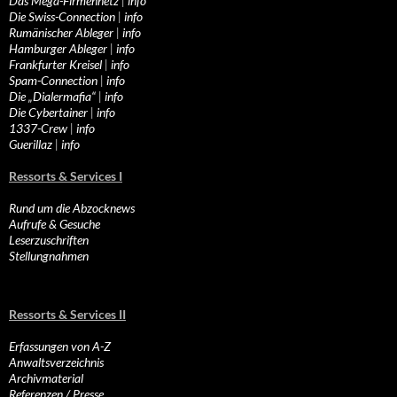
Das Mega-Firmennetz
|
info
Die Swiss-Connection
|
info
Rumänischer Ableger
|
info
Hamburger Ableger
|
info
Frankfurter Kreisel
|
info
Spam-Connection
|
info
Die „Dialermafia“
|
info
Die Cybertainer
|
info
1337-Crew
|
info
Guerillaz
|
info
Ressorts & Services I
Rund um die Abzocknews
Aufrufe & Gesuche
Leserzuschriften
Stellungnahmen
Ressorts & Services II
Erfassungen von A-Z
Anwaltsverzeichnis
Archivmaterial
Referenzen / Presse