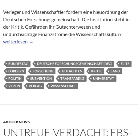
Verleger und Wissenschaftler fordern eine Neuordnung der
Deutschen Forschungsgemeinschaft. Die Institution steht in
der Kritik. Gefährden ihr Gutachterwesen und
undurchsichtige Finanzströme die Wissenschaftskultur?
Kritik an der DFG: Undurchsichtige Auftragsforschung
weiterlesen
→
BUNDESTAG
DEUTSCHE FORSCHUNGSGEMEINSCHAFT (DFG)
ELITE
FÖRDERN
FORSCHUNG
GUTACHTEN
KRITIK
LAND
POLITIK
SUBVENTION
TRANSPARENZ
UNIVERSITÄT
VEREIN
VERLAG
WISSENSCHAFT
ABZOCKNEWS
UNTREUE-VERDACHT: EBS-