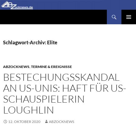
Zum
Inhalt
Suchen
Abzocknews.de
springen
PRIMÄR
MENÜ
Schlagwort-Archiv: Elite
ABZOCKNEWS
,
TERMINE & EREIGNISSE
BESTECHUNGSSKANDAL
AN US-UNIS: HAFT FÜR US-
SCHAUSPIELERIN
LOUGHLIN
12. OKTOBER 2020
ABZOCKNEWS