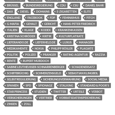
BRÜSSEL
BUNDESREGIERUNG
CDU
CSU
DANIEL BAHR
DAX
DIESEL
DOMAINS
E-ZIGARETTEN
ELITE
ENGLAND
FACEBOOK
FDP
FEMINISMUS
FITCH
G-MAFIA
GEHALT
GERICHT
HANS-PETER FRIEDRICH
ITALIEN
KLAGE
KODEX
KRANKENKASSEN
KRISTINA SCHRÖDER
KRITIK
KULTURFLATRATE
LIEFERANDO.DE
LIEFERHELD.DE
LUXUS
MANAGER
MEDIKAMENTE
NOKIA
PHILIPP RÖSLER
PLAGIATE
POLITIK
POLIZEI
PRANGER
RATING-AGENTUR
RAZZIA
RENTE
RUPERT MURDOCH
SABINE LEUTHEUSSER-SCHNARRENBERGER
SCHADENERSATZ
SCHIFFBRÜCHIG
SCHMERZENSGELD
SEBASTIAN KLINGBEIL
SELBSTREGULIERUNG
SICHERUNGSVERWAHRUNG
SOCIAL MEDIA
SPANIEN
SPD
SPIONAGE
STALKING
STANDARD & POOR'S
STAR PRINCESS
STUDIEN
TWITTER
URTEILE
VERBOT
VERSICHERUNGEN
VERTRIEB
VORRATSDATENSPEICHERUNG
ZINSEN
ZOLL