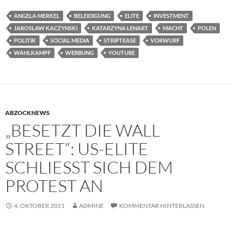
ANGELA MERKEL
BELEIDIGUNG
ELITE
INVESTMENT
JAROSLAW KACZYNSKI
KATARZYNA LENART
MACHT
POLEN
POLITIK
SOCIAL MEDIA
STRIPTEASE
VORWURF
WAHLKAMPF
WERBUNG
YOUTUBE
ABZOCKNEWS
„BESETZT DIE WALL
STREET“: US-ELITE
SCHLIESST SICH DEM P
ROTEST AN
4. OKTOBER 2011
ADMINE
KOMMENTAR HINTERLASSEN