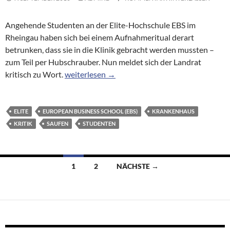
Angehende Studenten an der Elite-Hochschule EBS im
Rheingau haben sich bei einem Aufnahmeritual derart
betrunken, dass sie in die Klinik gebracht werden mussten –
zum Teil per Hubschrauber. Nun meldet sich der Landrat
Nach Saufgelage: Landrat besorgt über Ansehe
kritisch zu Wort.
weiterlesen
→
ELITE
EUROPEAN BUSINESS SCHOOL (EBS)
KRANKENHAUS
KRITIK
SAUFEN
STUDENTEN
Beitragsnavigation
1
2
NÄCHSTE →