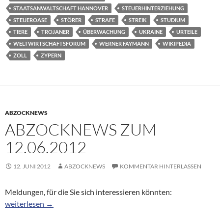
STAATSANWALTSCHAFT HANNOVER
STEUERHINTERZIEHUNG
STEUEROASE
STÖRER
STRAFE
STREIK
STUDIUM
TIERE
TROJANER
ÜBERWACHUNG
UKRAINE
URTEILE
WELTWIRTSCHAFTSFORUM
WERNER FAYMANN
WIKIPEDIA
ZOLL
ZYPERN
ABZOCKNEWS
ABZOCKNEWS ZUM
12.06.2012
12. JUNI 2012
ABZOCKNEWS
KOMMENTAR HINTERLASSEN
Meldungen, für die Sie sich interessieren könnten:
Abzocknews zum 12.06.2012
weiterlesen
→