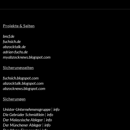
Projekte & Seiten
bncf.de
fuchsich.de
abzocktalk.de
adrian-fuchs.de
myabzocknews.blogspot.com
Sicherungsseiten
fuchsich.blogspot.com
abzocktalk.blogspot.com
abzocknews.blogspot.com
Sicherungen
Unister-Unternehmensgruppe
|
info
Die Gebrüder Schmidtlein
|
info
Der Malaysische Ableger
|
info
Der Münchener Ableger
|
info