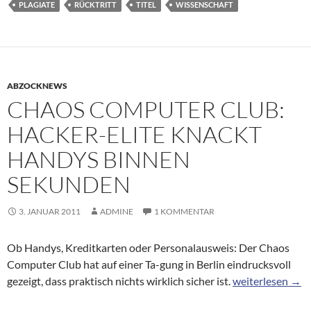
PLAGIATE
RÜCKTRITT
TITEL
WISSENSCHAFT
ABZOCKNEWS
CHAOS COMPUTER CLUB:
HACKER-ELITE KNACKT
HANDYS BINNEN
SEKUNDEN
3. JANUAR 2011
ADMINE
1 KOMMENTAR
Ob Handys, Kreditkarten oder Personalausweis: Der Chaos
Computer Club hat auf einer Ta-gung in Berlin eindrucksvoll
Chaos Computer 
gezeigt, dass praktisch nichts wirklich sicher ist.
weiterlesen
→