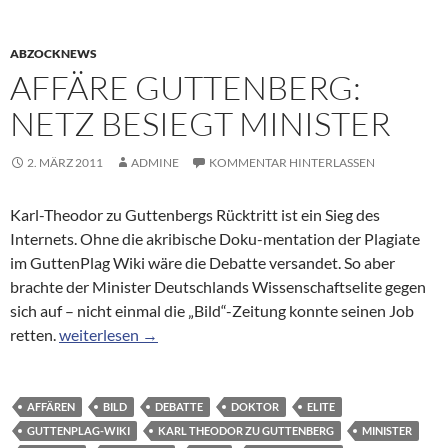
ABZOCKNEWS
AFFÄRE GUTTENBERG:
NETZ BESIEGT MINISTER
2. MÄRZ 2011
ADMINE
KOMMENTAR HINTERLASSEN
Karl-Theodor zu Guttenbergs Rücktritt ist ein Sieg des
Internets. Ohne die akribische Doku-mentation der Plagiate
im GuttenPlag Wiki wäre die Debatte versandet. So aber
brachte der Minister Deutschlands Wissenschaftselite gegen
sich auf – nicht einmal die „Bild“-Zeitung konnte seinen Job
Affäre Guttenberg: Netz besiegt Minister
retten.
weiterlesen
→
AFFÄREN
BILD
DEBATTE
DOKTOR
ELITE
GUTTENPLAG-WIKI
KARL THEODOR ZU GUTTENBERG
MINISTER