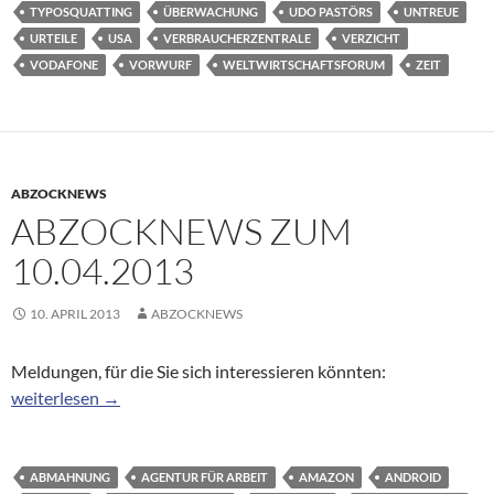
TYPOSQUATTING
ÜBERWACHUNG
UDO PASTÖRS
UNTREUE
URTEILE
USA
VERBRAUCHERZENTRALE
VERZICHT
VODAFONE
VORWURF
WELTWIRTSCHAFTSFORUM
ZEIT
ABZOCKNEWS
ABZOCKNEWS ZUM
10.04.2013
10. APRIL 2013
ABZOCKNEWS
Meldungen, für die Sie sich interessieren könnten:
Abzocknews zum 10.04.2013
weiterlesen
→
ABMAHNUNG
AGENTUR FÜR ARBEIT
AMAZON
ANDROID