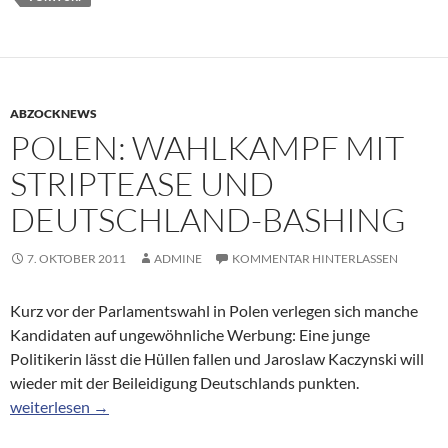
ABZOCKNEWS
POLEN: WAHLKAMPF MIT
STRIPTEASE UND
DEUTSCHLAND-BASHING
7. OKTOBER 2011
ADMINE
KOMMENTAR HINTERLASSEN
Kurz vor der Parlamentswahl in Polen verlegen sich manche
Kandidaten auf ungewöhnliche Werbung: Eine junge
Politikerin lässt die Hüllen fallen und Jaroslaw Kaczynski will
wieder mit der Beileidigung Deutschlands punkten.
Polen: Wahlkampf mit Striptease und Deutschland-Bashing
weiterlesen
→