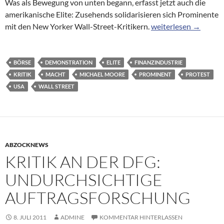
Was als Bewegung von unten begann, erfasst jetzt auch die
amerikanische Elite: Zusehends solidarisieren sich Prominente
„Besetzt die Wall Stre
mit den New Yorker Wall-Street-Kritikern.
weiterlesen
→
BÖRSE
DEMONSTRATION
ELITE
FINANZINDUSTRIE
KRITIK
MACHT
MICHAEL MOORE
PROMINENT
PROTEST
USA
WALL STREET
ABZOCKNEWS
KRITIK AN DER DFG:
UNDURCHSICHTIGE
AUFTRAGSFORSCHUNG
8. JULI 2011
ADMINE
KOMMENTAR HINTERLASSEN