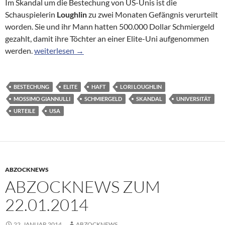
Im Skandal um die Bestechung von US-Unis ist die
Schauspielerin
Loughlin
zu zwei Monaten Gefängnis verurteilt
worden. Sie und ihr Mann hatten 500.000 Dollar Schmiergeld
gezahlt, damit ihre Töchter an einer Elite-Uni aufgenommen
Bestechungsskandal an US-Unis: Haft für US-Schauspie
werden.
weiterlesen
→
BESTECHUNG
ELITE
HAFT
LORI LOUGHLIN
MOSSIMO GIANNULLI
SCHMIERGELD
SKANDAL
UNIVERSITÄT
URTEILE
USA
ABZOCKNEWS
ABZOCKNEWS ZUM
22.01.2014
22. JANUAR 2014
ABZOCKNEWS