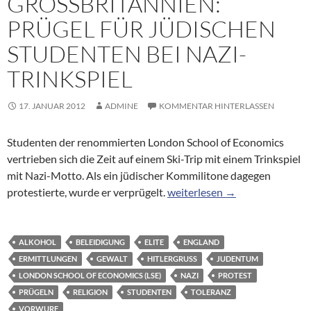
GROSSBRITANNIEN: P
RÜGEL FÜR JÜDISCHEN S
TUDENTEN BEI NAZI-T
RINKSPIEL
17. JANUAR 2012
ADMINE
KOMMENTAR HINTERLASSEN
Studenten der renommierten London School of Economics
vertrieben sich die Zeit auf einem Ski-Trip mit einem Trinkspiel
mit Nazi-Motto. Als ein jüdischer Kommilitone dagegen
Elite-Studenten aus Großbrita
protestierte, wurde er verprügelt.
weiterlesen
→
ALKOHOL
BELEIDIGUNG
ELITE
ENGLAND
ERMITTLUNGEN
GEWALT
HITLERGRUSS
JUDENTUM
LONDON SCHOOL OF ECONOMICS (LSE)
NAZI
PROTEST
PRÜGELN
RELIGION
STUDENTEN
TOLERANZ
VORWURF