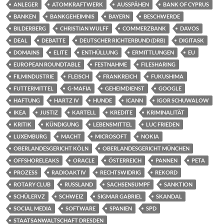
ANLEGER
ATOMKRAFTWERK
AUSSPÄHEN
BANK OF CYPRUS
BANKEN
BANKGEHEIMNIS
BAYERN
BESCHWERDE
BILDERBERG
CHRISTIAN WULFF
COMMERZBANK
DAVOS
DEAL
DEBATTE
DEUTSCHER RICHTERBUND (DRB)
DIGITASK
DOMAINS
ELITE
ENTHÜLLUNG
ERMITTLUNGEN
EU
EUROPEAN ROUNDTABLE
FESTNAHME
FILESHARING
FILMINDUSTRIE
FLEISCH
FRANKREICH
FUKUSHIMA
FUTTERMITTEL
G-MAFIA
GEHEIMDIENST
GOOGLE
HAFTUNG
HARTZ IV
HUNDE
ICANN
IGOR SCHUWALOW
IKEA
JUSTIZ
KARTELL
KREDITE
KRIMINALITÄT
KRITIK
KÜNDIGUNG
LEBENSMITTEL
LUC FRIEDEN
LUXEMBURG
MACHT
MICROSOFT
NOKIA
OBERLANDESGERICHT KÖLN
OBERLANDESGERICHT MÜNCHEN
OFFSHORELEAKS
ORACLE
ÖSTERREICH
PANNEN
PETA
PROZESS
RADIOAKTIV
RECHTSWIDRIG
REKORD
ROTARY CLUB
RUSSLAND
SACHSENSUMPF
SANKTION
SCHÜLERVZ
SCHWEIZ
SIGMAR GABRIEL
SKANDAL
SOCIAL MEDIA
SOFTWARE
SPANIEN
SPD
STAATSANWALTSCHAFT DRESDEN