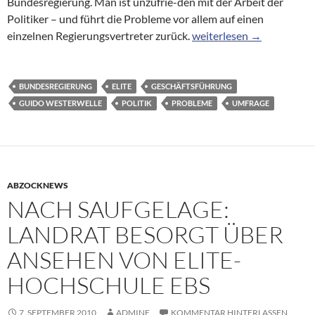
Bundesregierung. Man ist unzufrie-den mit der Arbeit der
Politiker – und führt die Probleme vor allem auf einen
Allensbach-Umfrage: Wir
einzelnen Regierungsvertreter zurück.
weiterlesen
→
BUNDESREGIERUNG
ELITE
GESCHÄFTSFÜHRUNG
GUIDO WESTERWELLE
POLITIK
PROBLEME
UMFRAGE
ABZOCKNEWS
NACH SAUFGELAGE:
LANDRAT BESORGT ÜBER
ANSEHEN VON ELITE-
HOCHSCHULE EBS
7. SEPTEMBER 2010
ADMINE
KOMMENTAR HINTERLASSEN