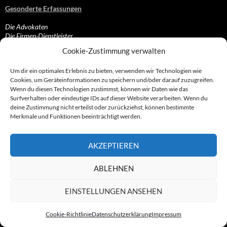
Gesonderte Erfassungen
Die Advokaten
Die Firmen-Dienstleister
Die Inkassierer
Cookie-Zustimmung verwalten
Die IT-Dienstleister
Die Sonstigen
Um dir ein optimales Erlebnis zu bieten, verwenden wir Technologien wie
Die Streamer
Cookies, um Geräteinformationen zu speichern und/oder darauf zuzugreifen.
Die Vertriebler
Wenn du diesen Technologien zustimmst, können wir Daten wie das
Die Zahlungsabwickler
Surfverhalten oder eindeutige IDs auf dieser Website verarbeiten. Wenn du
deine Zustimmung nicht erteilst oder zurückziehst, können bestimmte
Merkmale und Funktionen beeinträchtigt werden.
Branchen, Gefahren und Maschen
Abmahnungen, Abmahn/anwälte/industrie
AKZEPTIEREN
Abonnements und/oder Kostenfallen
Adressbücher, Anzeigen- und Firmeneinträge
ABLEHNEN
App-Zocke, Tele-Billing, Wap-Billing, Klingeltöne…
Call-by-Call-, Pre-Select- und Vorwahl-Anbieter
Coupons, Gutscheine, Dealz und Auktionen
EINSTELLUNGEN ANSEHEN
Dubiose Onlineshops, fragwürdige Verkäufer…
Gewinnbimmler, Ping-Anrufe, Mehrwert- und…
Cookie-Richtlinie
Datenschutzerklärung
Impressum
Kaffeefahrten und Verkaufsveranstaltungen
Kapitalmarkt, Investments, Aktien, Fonds, MLM…