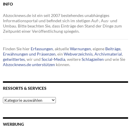
INFO
Abzocknews.de ist ein seit 2007 bestehendes unabhängiges
Informationsportal und befindet sich im stetigen Auf-, Aus- und
Umbau. Bitte beachten Sie, dass Einträge den Stand der Dinge zum
Zeitpunkt einer Veröffentlichung spiegeln.
Finden Sie hier
Erfassungen
, aktuelle
Warnungen
, eigene
Beiträge
,
Erwähnungen und Präsenzen
, ein
Webverzeichnis
,
Archivmaterial
,
getwittertes
, wir und
Social-Media
, weitere
Schlagzeilen
und wie Sie
Abzocknews.de unterstützen
können.
RESSORTS & SERVICES
Ressorts
&
Services
WERBUNG