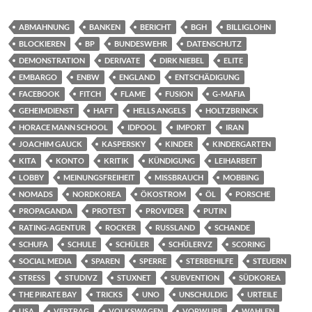
ABMAHNUNG
BANKEN
BERICHT
BGH
BILLIGLOHN
BLOCKIEREN
BP
BUNDESWEHR
DATENSCHUTZ
DEMONSTRATION
DERIVATE
DIRK NIEBEL
ELITE
EMBARGO
ENBW
ENGLAND
ENTSCHÄDIGUNG
FACEBOOK
FITCH
FLAME
FUSION
G-MAFIA
GEHEIMDIENST
HAFT
HELLS ANGELS
HOLTZBRINCK
HORACE MANN SCHOOL
IDPOOL
IMPORT
IRAN
JOACHIM GAUCK
KASPERSKY
KINDER
KINDERGARTEN
KITA
KONTO
KRITIK
KÜNDIGUNG
LEIHARBEIT
LOBBY
MEINUNGSFREIHEIT
MISSBRAUCH
MOBBING
NOMADS
NORDKOREA
ÖKOSTROM
ÖL
PORSCHE
PROPAGANDA
PROTEST
PROVIDER
PUTIN
RATING-AGENTUR
ROCKER
RUSSLAND
SCHANDE
SCHUFA
SCHULE
SCHÜLER
SCHÜLERVZ
SCORING
SOCIAL MEDIA
SPAREN
SPERRE
STERBEHILFE
STEUERN
STRESS
STUDIVZ
STUXNET
SUBVENTION
SÜDKOREA
THE PIRATE BAY
TRICKS
UNO
UNSCHULDIG
URTEILE
USA
VERTRAG
VOLKSWAGEN
VORWURF
WAHLEN