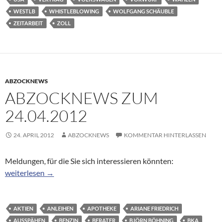
WESTLB
WHISTLEBLOWING
WOLFGANG SCHÄUBLE
ZEITARBEIT
ZOLL
ABZOCKNEWS
ABZOCKNEWS ZUM
24.04.2012
24. APRIL 2012
ABZOCKNEWS
KOMMENTAR HINTERLASSEN
Meldungen, für die Sie sich interessieren könnten:
Abzocknews zum 24.04.2012
weiterlesen
→
AKTIEN
ANLEIHEN
APOTHEKE
ARIANE FRIEDRICH
AUSSPÄHEN
BENZIN
BERATER
BJÖRN BÖHNING
BKA