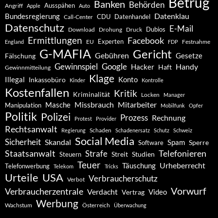
Betrug
Banken
Behörden
Ausspähen
Angriff
Apple
Auto
Datenklau
Bundesregierung
CDU
Datenhandel
Call-Center
Datenschutz
E-Mail
Dubios
Drohung
Download
Druck
Ermittlungen
Facebook
Experten
EU
Festnahme
England
FDP
G-MAFIA
Gericht
Gebühren
Gesetze
Fälschung
Gewinnspiel
Google
Handy
Hacker
Haft
Gewinnmitteilung
Klage
Konto
Illegal
Inkassobüro
Kinder
Kontrolle
Kostenfallen
Kritik
Kriminalität
Locken
Manager
Missbrauch
Mitarbeiter
Masche
Manipulation
Mobilfunk
Opfer
Politik
Polizei
Prozess
Rechnung
Protest
Provider
Rechtsanwalt
Schaden
Regierung
Schadenersatz
Schutz
Schweiz
Social Media
Sicherheit
Skandal
Spam
Software
Sperre
Staatsanwalt
Telefonieren
Strafe
Studien
Steuern
Streit
Teuer
Urheberrecht
Täuschung
Telefonwerbung
Telekom
Tricks
Urteile
USA
Verbraucherschutz
Verbot
Vorwurf
Verbraucherzentrale
Verdacht
Video
Vertrag
Werbung
Wachstum
Österreich
Überwachung