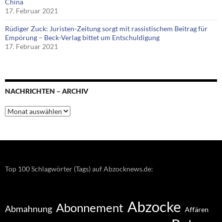
China
17. Februar 2021
Rüdiger Zuck: Juristen-Zeitung sorgt mit rassistischem Beitrag für
Empörung – Beck-Verlag bittet um Entschuldigung
17. Februar 2021
NACHRICHTEN – ARCHIV
Nachrichten
–
Archiv
Top 100 Schlagwörter (Tags) auf Abzocknews.de:
Abzocke
Abonnement
Abmahnung
Affären