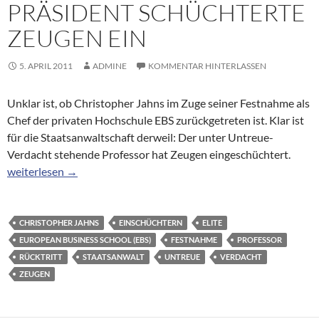
PRÄSIDENT SCHÜCHTERTE
ZEUGEN EIN
5. APRIL 2011
ADMINE
KOMMENTAR HINTERLASSEN
Unklar ist, ob Christopher Jahns im Zuge seiner Festnahme als
Chef der privaten Hochschule EBS zurückgetreten ist. Klar ist
für die Staatsanwaltschaft derweil: Der unter Untreue-
Verdacht stehende Professor hat Zeugen eingeschüchtert.
Untreue-Verdacht: EBS-Präsident schüchterte Zeugen ein
weiterlesen
→
CHRISTOPHER JAHNS
EINSCHÜCHTERN
ELITE
EUROPEAN BUSINESS SCHOOL (EBS)
FESTNAHME
PROFESSOR
RÜCKTRITT
STAATSANWALT
UNTREUE
VERDACHT
ZEUGEN