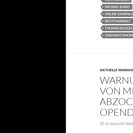
MICHAEL BURAT
ONLINE-DOWNLOA
RECHTSANWALT
THOMAS DOLEZA
VISIONS4TOMOR
AKTUELLE WARNU
WARNU
VON M
ABZOC
OPEND
22. AUGUST 200