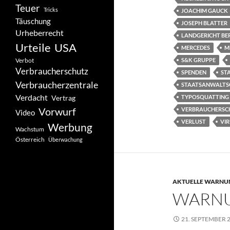
Teuer
Tricks
JOACHIM GAUCK
Täuschung
JOSEPH BLATTER
Urheberrecht
LANDGERICHT BE
Urteile
USA
MERCEDES
M
Verbot
S&K GRUPPE
Verbraucherschutz
SPENDEN
ST
Verbraucherzentrale
STAATSANWALTS
Verdacht
Vertrag
TYPOSQUATTING
Vorwurf
VERBRAUCHERSC
Video
VERLUST
VI
Werbung
Wachstum
Österreich
Überwachung
AKTUELLE WARNU
WARNU
21. SEPTEMBER 