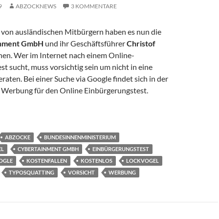
9
ABZOCKNEWS
3 KOMMENTARE
 von ausländischen Mitbürgern haben es nun die
inment GmbH
und ihr Geschäftsführer
Christof
en. Wer im Internet nach einem Online-
t sucht, muss vorsichtig sein um nicht in eine
eraten. Bei einer Suche via Google findet sich in der
ch Werbung für den Online Einbürgerungstest.
GmbH mit Einbürgerungstest auf Kundenfang
ABZOCKE
BUNDESINNENMINISTERIUM
EL
CYBERTAINMENT GMBH
EINBÜRGERUNGSTEST
OGLE
KOSTENFALLEN
KOSTENLOS
LOCKVOGEL
TYPOSQUATTING
VORSICHT
WERBUNG