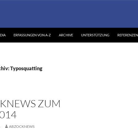
DIA
ERFASSUNGEN VON A-Z
ARCHIVE
UNTERSTÜTZUNG
REFERENZEN
hiv: Typosquatting
KNEWS ZUM
2014
4
ABZOCKNEWS