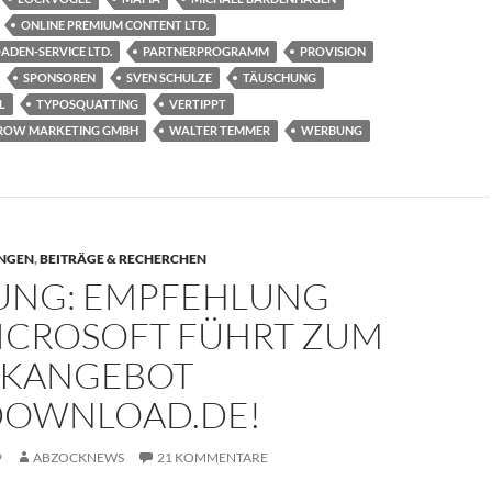
ONLINE PREMIUM CONTENT LTD.
DEN-SERVICE LTD.
PARTNERPROGRAMM
PROVISION
SPONSOREN
SVEN SCHULZE
TÄUSCHUNG
L
TYPOSQUATTING
VERTIPPT
ROW MARKETING GMBH
WALTER TEMMER
WERBUNG
NGEN
,
BEITRÄGE & RECHERCHEN
NG: EMPFEHLUNG
ICROSOFT FÜHRT ZUM
KANGEBOT
OWNLOAD.DE!
9
ABZOCKNEWS
21 KOMMENTARE