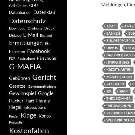
Meldungen, für d
CDU
Call-Center
Datenklau
Datenhandel
Datenschutz
ADAC
AMTSG
Drohung
Download
Druck
BANKEN
BE
E-Mail
Dubios
England
BUNDESREGIERU
Ermittlungen
EU
DAVOS
DR. 
Facebook
Experten
EINSTWEILIGE V
Fälschung
Festnahme
FDP
HINRICHTUNG
G-MAFIA
KREDITKARTEN
Gericht
MANIPULATION
Gebühren
PATIENTEN
P
Gesetze
Gewinnmitteilung
SIS
SPAM
Gewinnspiel
Google
THEO SOMMER
Handy
Hacker
Haft
ÜBERWACHUNG
Illegal
Inkassobüro
VERBRAUCHERZE
Klage
Konto
Kinder
WELTWIRTSCHA
Kontrolle
Kostenfallen