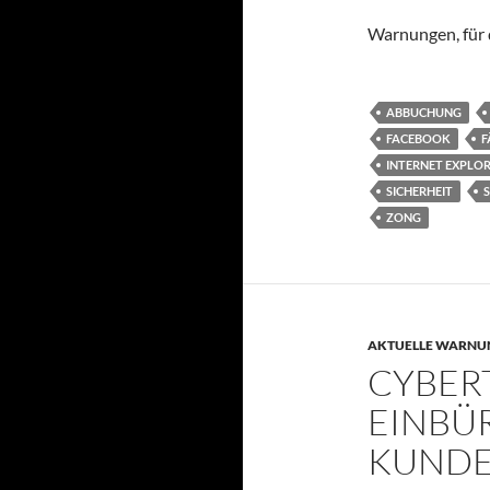
Warnungen, für d
ABBUCHUNG
FACEBOOK
F
INTERNET EXPLO
SICHERHEIT
ZONG
AKTUELLE WARNU
CYBER
EINBÜ
KUND