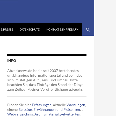
 & PRESSE
DATENSCHUTZ
KONTAKT & IMPRESSUM
INFO
Abzocknews.de ist ein seit 2007 bestehendes
unabhängiges Informationsportal und befindet
sich im stetigen Auf-, Aus- und Umbau. Bitte
beachten Sie, dass Einträge den Stand der Dinge
zum Zeitpunkt einer Veröffentlichung spiegeln.
Finden Sie hier
Erfassungen
, aktuelle
Warnungen
,
eigene
Beiträge
,
Erwähnungen und Präsenzen
, ein
Webverzeichnis
,
Archivmaterial
,
getwittertes
,