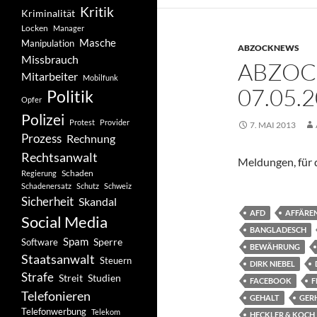
Kritik
Kriminalität
Locken
Manager
Masche
Manipulation
ABZOCKNEWS
Missbrauch
ABZOC
Mitarbeiter
Mobilfunk
07.05.
Politik
Opfer
Polizei
Protest
Provider
7. MAI 2013
Prozess
Rechnung
Rechtsanwalt
Meldungen, für d
Schaden
Regierung
Schadenersatz
Schutz
Schweiz
Sicherheit
Skandal
AFD
AFFÄRE
Social Media
BANGLADESCH
Spam
Software
Sperre
BEWÄHRUNG
Staatsanwalt
Steuern
DIRK NIEBEL
Strafe
Studien
Streit
FACEBOOK
F
Telefonieren
GEHALT
GER
Telefonwerbung
Telekom
HECKLER & KOCH