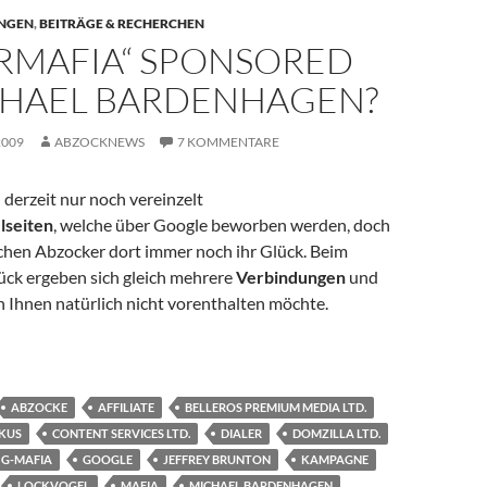
NGEN
,
BEITRÄGE & RECHERCHEN
ERMAFIA“ SPONSORED
CHAEL BARDENHAGEN?
2009
ABZOCKNEWS
7 KOMMENTARE
derzeit nur noch vereinzelt
lseiten
, welche über Google beworben werden, doch
chen Abzocker dort immer noch ihr Glück. Beim
ück ergeben sich gleich mehrere
Verbindungen
und
ich Ihnen natürlich nicht vorenthalten möchte.
ponsored by Michael Bardenhagen?
ABZOCKE
AFFILIATE
BELLEROS PREMIUM MEDIA LTD.
KUS
CONTENT SERVICES LTD.
DIALER
DOMZILLA LTD.
G-MAFIA
GOOGLE
JEFFREY BRUNTON
KAMPAGNE
LOCKVOGEL
MAFIA
MICHAEL BARDENHAGEN