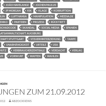
JOÃO HAVELANGE
JOCHEN PAULUS
JP MORGAN
KIK
KLAGE
KORRUPTION
RLIN
LUFTHANSA
MANIPULATION
MEEDIA.DE
EXIKO
PARTEIEN
PROZESS
RÜCKTRITT
SCHADCODE
SKANDAL
SOCIAL MEDIA
SPANIEN
AATSANWALTSCHAFT AUGSBURG
CHAFT STUTTGART
STEUERHINTERZIEHUNG
TARIFE
UNABHÄNGIGKEIT
URTEILE
USA
HUTZ
VERBRAUCHERZENTRALE
VERDACHT
VERLAG
RUS
VORWURF
WAFFEN
WAHLEN
NGEN
NGEN ZUM 21.09.2012
2012
ABZOCKNEWS