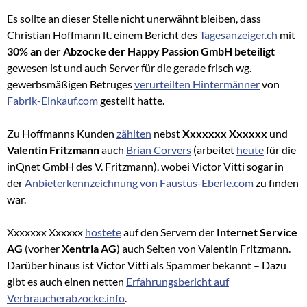
Es sollte an dieser Stelle nicht unerwähnt bleiben, dass
Christian Hoffmann lt. einem Bericht des
Tagesanzeiger.ch
mit
30% an der Abzocke der Happy Passion GmbH beteiligt
gewesen ist und auch Server für die gerade frisch wg.
gewerbsmäßigen Betruges
verurteilten Hintermänner
von
Fabrik-Einkauf.com
gestellt hatte.
Zu Hoffmanns Kunden
zählten
nebst
Xxxxxxx Xxxxxx
und
Valentin Fritzmann
auch
Brian Corvers
(arbeitet
heute
für die
inQnet GmbH des V. Fritzmann), wobei Victor Vitti sogar in
der
Anbieterkennzeichnung von Faustus-Eberle.com
zu finden
war.
Xxxxxxx Xxxxxx
hostete
auf den Servern der
Internet Service
AG
(vorher
Xentria AG
) auch Seiten von Valentin Fritzmann.
Darüber hinaus ist Victor Vitti als Spammer bekannt – Dazu
gibt es auch einen netten
Erfahrungsbericht auf
Verbraucherabzocke.info
.