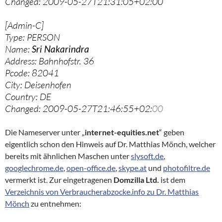
Changed: 2009-05-27T21:31:05+02:00
[Admin-C]
Type: PERSON
Name:
Sri Nakarindra
Address: Bahnhofstr. 36
Pcode: 82041
City: Deisenhofen
Country: DE
Changed: 2009-05-27T21:46:55+02:
00
Die Nameserver unter „
internet-equities.net
“ geben
eigentlich schon den Hinweis auf Dr. Matthias Mönch, welcher
bereits mit ähnlichen Maschen unter
slysoft.de
,
googlechrome.de
,
open-office.de
,
skype.at
und
photofiltre.de
vermerkt ist. Zur eingetragenen
Domzilla Ltd.
ist dem
Verzeichnis von Verbraucherabzocke.info zu Dr. Matthias
Mönch
zu entnehmen: