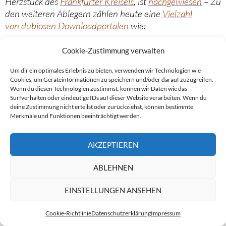
Herzstück des
Frankfurter Kreisels
, ist
nachgewiesen
– Zu
den weiteren Ablegern zählen heute eine
Vielzahl
von dubiosen Downloadportalen
wie:
99Downloads.de
/
Belleros Premium Media Ltd.
Cookie-Zustimmung verwalten
Abcload.de
/
Professionell Internet Services Ltd.
Um dir ein optimales Erlebnis zu bieten, verwenden wir Technologien wie
My-Downloads.de
/
Premium Content GmbH
Cookies, um Geräteinformationen zu speichern und/oder darauf zuzugreifen.
Opendownload.de
/
Content Services Ltd.
Wenn du diesen Technologien zustimmst, können wir Daten wie das
Win-Loads.net
/
media intense GmbH
Surfverhalten oder eindeutige IDs auf dieser Website verarbeiten. Wenn du
deine Zustimmung nicht erteilst oder zurückziehst, können bestimmte
Merkmale und Funktionen beeinträchtigt werden.
Als
Geldeintreiber
(
Inkassodienstleister
) dieser
Netzwerke und Geflechte für einschlägige
AKZEPTIEREN
Abzockangebote treten immer wieder das
Collector
Forderungsmanagement
(
Bernd Rogalski
, früher
Frank
ABLEHNEN
Babenhauserheide
), die
Proinkasso GmbH
(
Stefan
Straßburg
), die
Dis
– Deutsche Inkassostelle GmbH
EINSTELLUNGEN ANSEHEN
bzw. die
ZI – Zentrale Inkassostelle GmbH
(
Udo Polzin
),
sowie die Forderungsanwälte
Katja Günther
,
Olaf Tank
Cookie-Richtlinie
Datenschutzerklärung
Impressum
oder
Sven Schulze
auf.