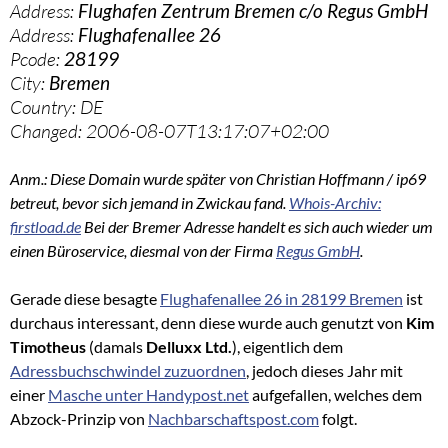
Address:
Flughafen Zentrum Bremen c/o Regus GmbH
Address:
Flughafenallee 26
Pcode:
28199
City:
Bremen
Country: DE
Changed: 2006-08-07T13:17:07+02:00
Anm.: Diese Domain wurde später von Christian Hoffmann / ip69
betreut, bevor sich jemand in Zwickau fand.
Whois-Archiv:
firstload.de
Bei der Bremer Adresse handelt es sich auch wieder um
einen Büroservice, diesmal von der Firma
Regus GmbH
.
Gerade diese besagte
Flughafenallee 26 in 28199 Bremen
ist
durchaus interessant, denn diese wurde auch genutzt von
Kim
Timotheus
(damals
Delluxx Ltd.
), eigentlich dem
Adressbuchschwindel zuzuordnen
, jedoch dieses Jahr mit
einer
Masche unter Handypost.net
aufgefallen, welches dem
Abzock-Prinzip von
Nachbarschaftspost.com
folgt.