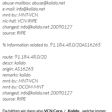
abuse-mailbox: abuse@kolido.net
e-mail: info@kolido.net
mnt-by: MNT-VCN
nic-hdl: VCN-RIPE
changed: info@kolido.net 20090127
source: RIPE
% Information related to ‚91.184.48.0/20AS16265‘
route: 91.184.48.0/20
descr: kolido
origin: AS16265
remarks: kolido
mnt-by: MNT-VCN
mnt-by: OCOM-MNT
changed: info@kolido.net 20090127
source: RIPE
Da hätten wir dann also
VCN Corp.
/ „
Kolido
„, welche immer