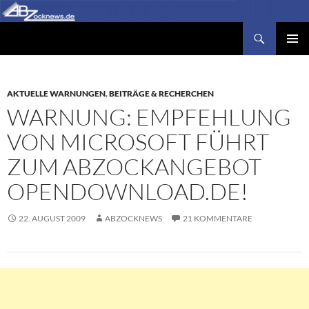
Zum
Inhalt
Suchen
Abzocknews.de
springen
PRIMÄR
MENÜ
AKTUELLE WARNUNGEN
,
BEITRÄGE & RECHERCHEN
WARNUNG: EMPFEHLUNG
VON MICROSOFT FÜHRT
ZUM ABZOCKANGEBOT
OPENDOWNLOAD.DE!
22. AUGUST 2009
ABZOCKNEWS
21 KOMMENTARE