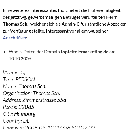
Eine weiteres interessantes Indiz liefert die frühere Tätigkeit
des jetzt wg. gewerbsmäßigen Betruges verurteilten Herrn
Thomas Sch.
, welcher sich als
Admin-C
für sämtliche Abzocker
zur Verfügung stellte. Interessant vor allem wg. seiner
Anschriften
:
Whois-Daten der Domain
topteltelemarketing.de
am
10.10.2006:
[Admin-C]
Type: PERSON
Name:
Thomas Sch.
Organisation: Thomas Sch.
Address:
Zimmerstrasse 55a
Pcode:
22085
City:
Hamburg
Country: DE
Changed: 2006-05-12T14:36:52+02:00