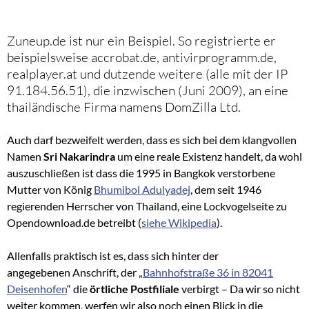
Zuneup.de ist nur ein Beispiel. So registrierte er
beispielsweise accrobat.de, antivirprogramm.de,
realplayer.at und dutzende weitere (alle mit der IP
91.184.56.51), die inzwischen (Juni 2009), an eine
thailändische Firma namens DomZilla Ltd.
Auch darf bezweifelt werden, dass es sich bei dem klangvollen
Namen
Sri Nakarindra
um eine reale Existenz handelt, da wohl
auszuschließen ist dass die 1995 in Bangkok verstorbene
Mutter von König
Bhumibol Adulyadej
, dem seit 1946
regierenden Herrscher von Thailand, eine Lockvogelseite zu
Opendownload.de betreibt (
siehe Wikipedia
).
Allenfalls praktisch ist es, dass sich hinter der
angegebenen Anschrift, der „
Bahnhofstraße 36 in 82041
Deisenhofen
“ die
örtliche Postfiliale
verbirgt –
Da wir so nicht
weiter kommen, werfen wir also noch einen Blick in die