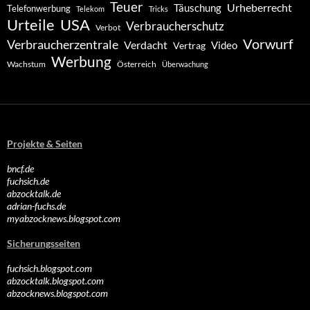
Teuer
Urheberrecht
Täuschung
Telefonwerbung
Telekom
Tricks
Urteile
USA
Verbraucherschutz
Verbot
Vorwurf
Verbraucherzentrale
Verdacht
Video
Vertrag
Werbung
Wachstum
Österreich
Überwachung
Projekte & Seiten
bncf.de
fuchsich.de
abzocktalk.de
adrian-fuchs.de
myabzocknews.blogspot.com
Sicherungsseiten
fuchsich.blogspot.com
abzocktalk.blogspot.com
abzocknews.blogspot.com