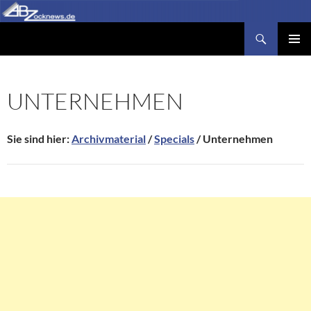
Zum
Inhalt
Suchen
Abzocknews.de
springen
PRIMÄR
MENÜ
UNTERNEHMEN
Sie sind hier:
Archivmaterial
/
Specials
/ Unternehmen