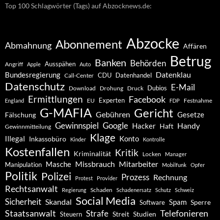
Top 100 Schlagwörter (Tags) auf Abzocknews.de:
Abzocke
Abonnement
Abmahnung
Affären
Betrug
Banken
Behörden
Ausspähen
Angriff
Apple
Auto
Datenklau
Bundesregierung
CDU
Datenhandel
Call-Center
Datenschutz
E-Mail
Dubios
Drohung
Download
Druck
Ermittlungen
Facebook
Experten
EU
Festnahme
England
FDP
G-MAFIA
Gericht
Gebühren
Gesetze
Fälschung
Gewinnspiel
Google
Handy
Hacker
Haft
Gewinnmitteilung
Klage
Konto
Illegal
Inkassobüro
Kinder
Kontrolle
Kostenfallen
Kritik
Kriminalität
Locken
Manager
Missbrauch
Mitarbeiter
Masche
Manipulation
Mobilfunk
Opfer
Politik
Polizei
Prozess
Rechnung
Protest
Provider
Rechtsanwalt
Schaden
Regierung
Schadenersatz
Schutz
Schweiz
Social Media
Sicherheit
Skandal
Spam
Software
Sperre
Staatsanwalt
Telefonieren
Strafe
Studien
Steuern
Streit