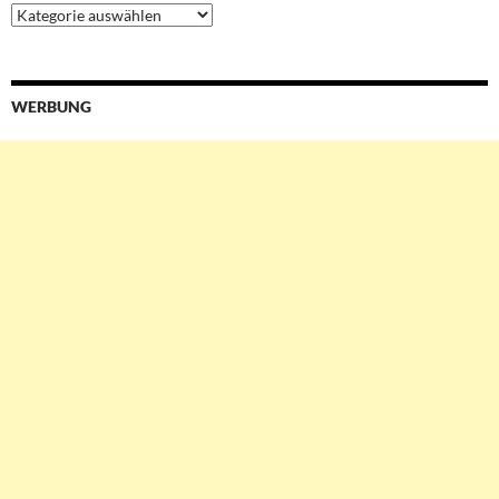
Ressorts
&
Services
WERBUNG