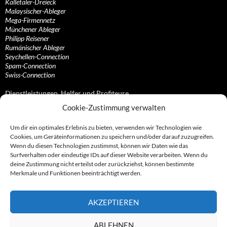
Kalletaler-Dreieck
Malaysischer-Ableger
Mega-Firmennetz
Münchener Ableger
Philipp Reisener
Rumänischer Ableger
Seychellen-Connection
Spam-Connection
Swiss-Connection
Dienstleistungen, Helfer und Profiteure
Cookie-Zustimmung verwalten
Anonymisierungsdienste, VPN- und Web-Proxy…
Anwaltliche Vertretungen, Kanzleien und Juristen
Um dir ein optimales Erlebnis zu bieten, verwenden wir Technologien wie
Bezahlsysteme, Finanzdienstleister und…
Cookies, um Geräteinformationen zu speichern und/oder darauf zuzugreifen.
Bürodienstleister, Firmengründer- und/oder…
Wenn du diesen Technologien zustimmst, können wir Daten wie das
Datenhändler, Adressbroker und zielgerichtetes…
Surfverhalten oder eindeutige IDs auf dieser Website verarbeiten. Wenn du
Hosting, Routing, Provider, Domain-, Web- und…
deine Zustimmung nicht erteilst oder zurückziehst, können bestimmte
Inkasso, Forderungsmanagement und eintreibende…
Merkmale und Funktionen beeinträchtigt werden.
Spieleanbieter, Online- und Browsergames
Onlinecasinos, Glücksspiele, Poker, Roulette & Co.
Partnerprogramme, Vertriebskanäle- und…
AKZEPTIEREN
Telekommunikationsdienstleister, Internet…
Vereine, Verbände, Vereinigungen und Lobbyisten
Web-Rotlichtbezirk, Erotik- und XXX-Anbieter
ABLEHNEN