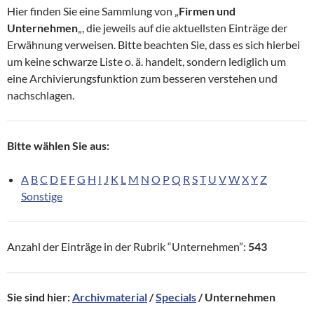
Hier finden Sie eine Sammlung von „
Firmen und
Unternehmen
„, die jeweils auf die aktuellsten Einträge der
Erwähnung verweisen. Bitte beachten Sie, dass es sich hierbei
um keine schwarze Liste o. ä. handelt, sondern lediglich um
eine Archivierungsfunktion zum besseren verstehen und
nachschlagen.
Bitte wählen Sie aus:
A
B
C
D
E
F
G
H
I
J
K
L
M
N
O
P
Q
R
S
T
U
V
W
X
Y
Z
Sonstige
Anzahl der Einträge in der Rubrik “Unternehmen”:
543
Sie sind hier:
Archivmaterial
/
Specials
/ Unternehmen