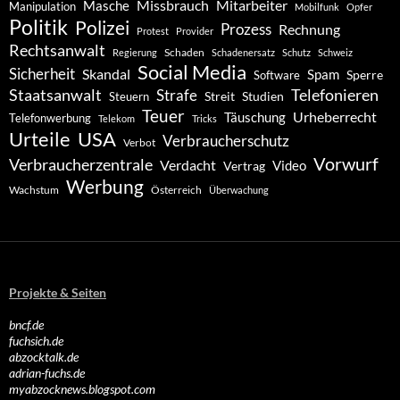
Missbrauch
Mitarbeiter
Masche
Manipulation
Mobilfunk
Opfer
Politik
Polizei
Prozess
Rechnung
Protest
Provider
Rechtsanwalt
Schaden
Regierung
Schadenersatz
Schutz
Schweiz
Social Media
Sicherheit
Skandal
Spam
Software
Sperre
Staatsanwalt
Telefonieren
Strafe
Studien
Steuern
Streit
Teuer
Urheberrecht
Täuschung
Telefonwerbung
Telekom
Tricks
Urteile
USA
Verbraucherschutz
Verbot
Vorwurf
Verbraucherzentrale
Verdacht
Video
Vertrag
Werbung
Wachstum
Österreich
Überwachung
Projekte & Seiten
bncf.de
fuchsich.de
abzocktalk.de
adrian-fuchs.de
myabzocknews.blogspot.com