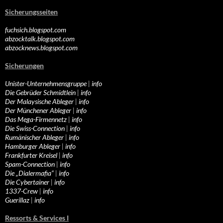
Sicherungsseiten
fuchsich.blogspot.com
abzocktalk.blogspot.com
abzocknews.blogspot.com
Sicherungen
Unister-Unternehmensgruppe
|
info
Die Gebrüder Schmidtlein
|
info
Der Malaysische Ableger
|
info
Der Münchener Ableger
|
info
Das Mega-Firmennetz
|
info
Die Swiss-Connection
|
info
Rumänischer Ableger
|
info
Hamburger Ableger
|
info
Frankfurter Kreisel
|
info
Spam-Connection
|
info
Die „Dialermafia“
|
info
Die Cybertainer
|
info
1337-Crew
|
info
Guerillaz
|
info
Ressorts & Services I