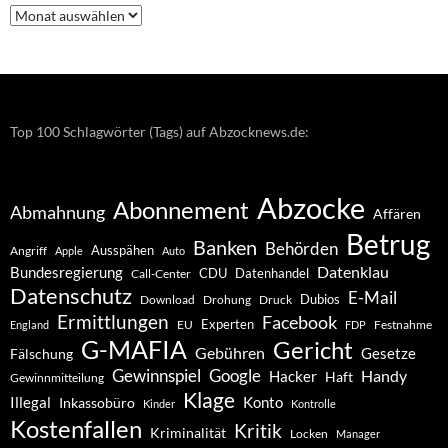
Nachrichten
–
Archiv
Top 100 Schlagwörter (Tags) auf Abzocknews.de:
Abzocke
Abonnement
Abmahnung
Affären
Betrug
Banken
Behörden
Ausspähen
Angriff
Apple
Auto
Datenklau
Bundesregierung
CDU
Datenhandel
Call-Center
Datenschutz
E-Mail
Dubios
Drohung
Download
Druck
Ermittlungen
Facebook
Experten
EU
Festnahme
England
FDP
G-MAFIA
Gericht
Gebühren
Gesetze
Fälschung
Gewinnspiel
Google
Handy
Hacker
Haft
Gewinnmitteilung
Klage
Konto
Illegal
Inkassobüro
Kinder
Kontrolle
Kostenfallen
Kritik
Kriminalität
Locken
Manager