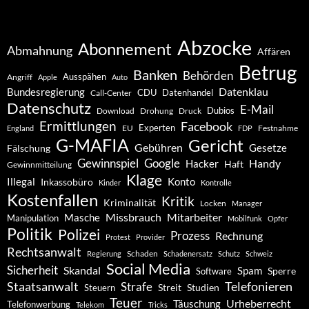
Abzocke
Abonnement
Abmahnung
Affären
Betrug
Banken
Behörden
Ausspähen
Angriff
Apple
Auto
Datenklau
Bundesregierung
CDU
Datenhandel
Call-Center
Datenschutz
E-Mail
Dubios
Drohung
Download
Druck
Ermittlungen
Facebook
Experten
EU
Festnahme
England
FDP
G-MAFIA
Gericht
Gebühren
Gesetze
Fälschung
Gewinnspiel
Google
Handy
Hacker
Haft
Gewinnmitteilung
Klage
Konto
Illegal
Inkassobüro
Kinder
Kontrolle
Kostenfallen
Kritik
Kriminalität
Locken
Manager
Missbrauch
Mitarbeiter
Masche
Manipulation
Mobilfunk
Opfer
Politik
Polizei
Prozess
Rechnung
Protest
Provider
Rechtsanwalt
Schaden
Regierung
Schadenersatz
Schutz
Schweiz
Social Media
Sicherheit
Skandal
Spam
Software
Sperre
Staatsanwalt
Telefonieren
Strafe
Studien
Steuern
Streit
Teuer
Urheberrecht
Täuschung
Telefonwerbung
Telekom
Tricks