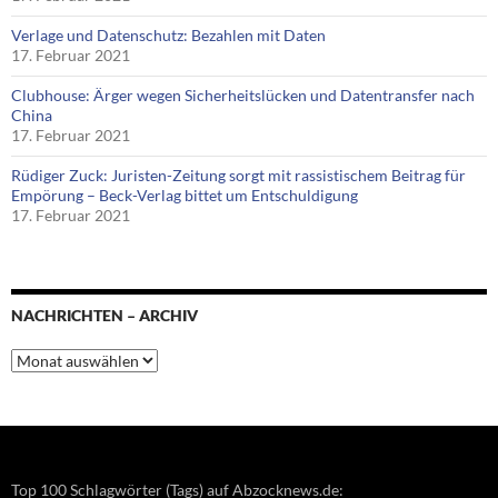
Verlage und Datenschutz: Bezahlen mit Daten
17. Februar 2021
Clubhouse: Ärger wegen Sicherheitslücken und Datentransfer nach
China
17. Februar 2021
Rüdiger Zuck: Juristen-Zeitung sorgt mit rassistischem Beitrag für
Empörung – Beck-Verlag bittet um Entschuldigung
17. Februar 2021
NACHRICHTEN – ARCHIV
Nachrichten
–
Archiv
Top 100 Schlagwörter (Tags) auf Abzocknews.de: