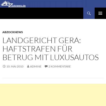
Zum
Inhalt
Suchen
Abzocknews.de
springen
PRIMÄR
MENÜ
ABZOCKNEWS
LANDGERICHT GERA:
HAFTSTRAFEN FÜR
BETRUG MIT LUXUSAUTOS
10. MAI 2010
ADMINE
2 KOMMENTARE