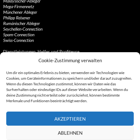
Malaysischer-Ableger
Mega-Firmennetz
Münchener Ableger
Philipp Reisener
Rumänischer Ableger
Seychellen-Connection
Spam-Connection
Swiss-Connection
Dienstleistungen, Helfer und Profiteure
Cookie-Zustimmung verwalten
Anonymisierungsdienste, VPN- und Web-Proxy…
Anwaltliche Vertretungen, Kanzleien und Juristen
Um dir ein optimales Erlebnis zu bieten, verwenden wir Technologien wie
Bezahlsysteme, Finanzdienstleister und…
Cookies, um Geräteinformationen zu speichern und/oder darauf zuzugreifen.
Bürodienstleister, Firmengründer- und/oder…
Wenn du diesen Technologien zustimmst, können wir Daten wie das
Datenhändler, Adressbroker und zielgerichtetes…
Surfverhalten oder eindeutige IDs auf dieser Website verarbeiten. Wenn du
Hosting, Routing, Provider, Domain-, Web- und…
deine Zustimmung nicht erteilst oder zurückziehst, können bestimmte
Inkasso, Forderungsmanagement und eintreibende…
Merkmale und Funktionen beeinträchtigt werden.
Spieleanbieter, Online- und Browsergames
Onlinecasinos, Glücksspiele, Poker, Roulette & Co.
Partnerprogramme, Vertriebskanäle- und…
AKZEPTIEREN
Telekommunikationsdienstleister, Internet…
Vereine, Verbände, Vereinigungen und Lobbyisten
Web-Rotlichtbezirk, Erotik- und XXX-Anbieter
ABLEHNEN
Sonstige Dienstleister, Profiteure und Kooperationen