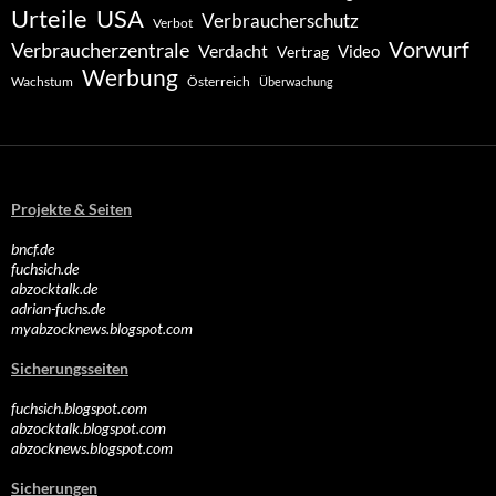
Urteile
USA
Verbraucherschutz
Verbot
Vorwurf
Verbraucherzentrale
Verdacht
Video
Vertrag
Werbung
Wachstum
Österreich
Überwachung
Projekte & Seiten
bncf.de
fuchsich.de
abzocktalk.de
adrian-fuchs.de
myabzocknews.blogspot.com
Sicherungsseiten
fuchsich.blogspot.com
abzocktalk.blogspot.com
abzocknews.blogspot.com
Sicherungen