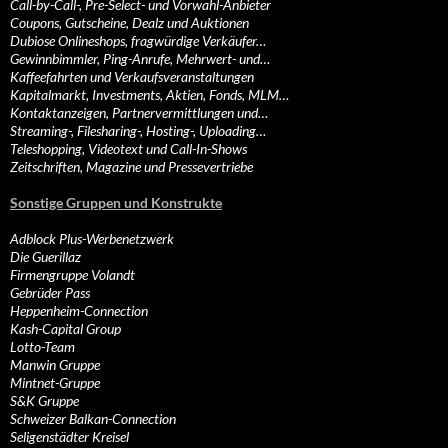
Call-by-Call-, Pre-Select- und Vorwahl-Anbieter
Coupons, Gutscheine, Dealz und Auktionen
Dubiose Onlineshops, fragwürdige Verkäufer…
Gewinnbimmler, Ping-Anrufe, Mehrwert- und…
Kaffeefahrten und Verkaufsveranstaltungen
Kapitalmarkt, Investments, Aktien, Fonds, MLM…
Kontaktanzeigen, Partnervermittlungen und…
Streaming-, Filesharing-, Hosting-, Uploading…
Teleshopping, Videotext und Call-In-Shows
Zeitschriften, Magazine und Pressevertriebe
Sonstige Gruppen und Konstrukte
Adblock Plus-Werbenetzwerk
Die Guerillaz
Firmengruppe Volandt
Gebrüder Pass
Heppenheim-Connection
Kash-Capital Group
Lotto-Team
Manwin Gruppe
Mintnet-Gruppe
S&K Gruppe
Schweizer Balkan-Connection
Seligenstädter Kreisel