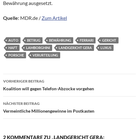
Bewährung ausgesetzt.
Quelle:
MDR.de /
Zum Artikel
AUTO
BETRUG
BEWÄHRUNG
FERRARI
GERICHT
HAFT
LAMBORGHINI
LANDGERICHT GERA
LUXUS
PORSCHE
VERURTEILUNG
Beitragsnavigation
VORHERIGER BEITRAG
Koalition will gegen Telefon-Abzocke vorgehen
NÄCHSTER BEITRAG
Vermeintliche Millionengewinne im Postkasten
2 KOMMENTARE ZU „LANDGERICHT GERA: