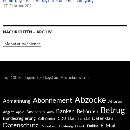
Empörung – Beck-Verlag bittet um Entschuldigung
17. Februar 2021
NACHRICHTEN – ARCHIV
Nachrichten
–
Archiv
Top 100 Schlagwörter (Tags) auf Abzocknews.de:
Abzocke
Abonnement
Abmahnung
Affären
Betrug
Banken
Behörden
Ausspähen
Angriff
Apple
Auto
Datenklau
Bundesregierung
CDU
Datenhandel
Call-Center
Datenschutz
E-Mail
Dubios
Drohung
Download
Druck