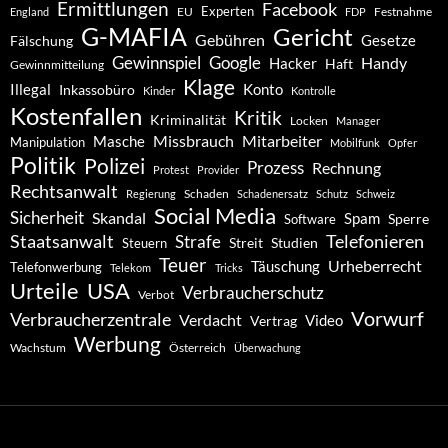
Ermittlungen
Facebook
Experten
EU
Festnahme
England
FDP
G-MAFIA
Gericht
Gebühren
Gesetze
Fälschung
Gewinnspiel
Google
Handy
Hacker
Haft
Gewinnmitteilung
Klage
Konto
Illegal
Inkassobüro
Kinder
Kontrolle
Kostenfallen
Kritik
Kriminalität
Locken
Manager
Missbrauch
Mitarbeiter
Masche
Manipulation
Mobilfunk
Opfer
Politik
Polizei
Prozess
Rechnung
Protest
Provider
Rechtsanwalt
Schaden
Regierung
Schadenersatz
Schutz
Schweiz
Social Media
Sicherheit
Skandal
Spam
Software
Sperre
Staatsanwalt
Telefonieren
Strafe
Studien
Steuern
Streit
Teuer
Urheberrecht
Täuschung
Telefonwerbung
Telekom
Tricks
Urteile
USA
Verbraucherschutz
Verbot
Vorwurf
Verbraucherzentrale
Verdacht
Video
Vertrag
Werbung
Wachstum
Österreich
Überwachung