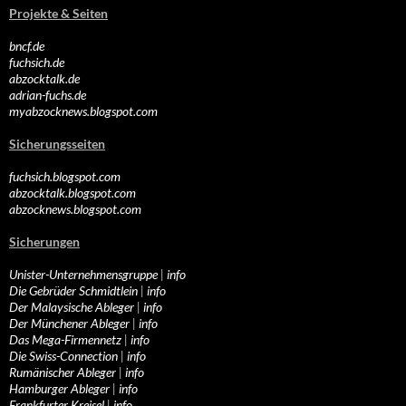
Projekte & Seiten
bncf.de
fuchsich.de
abzocktalk.de
adrian-fuchs.de
myabzocknews.blogspot.com
Sicherungsseiten
fuchsich.blogspot.com
abzocktalk.blogspot.com
abzocknews.blogspot.com
Sicherungen
Unister-Unternehmensgruppe
|
info
Die Gebrüder Schmidtlein
|
info
Der Malaysische Ableger
|
info
Der Münchener Ableger
|
info
Das Mega-Firmennetz
|
info
Die Swiss-Connection
|
info
Rumänischer Ableger
|
info
Hamburger Ableger
|
info
Frankfurter Kreisel
|
info