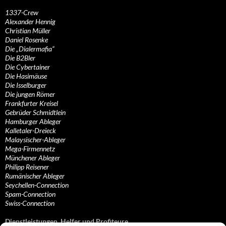
1337-Crew
Alexander Hennig
Christian Müller
Daniel Rosenke
Die „Dialermafia“
Die B2Bler
Die Cybertainer
Die Hasimäuse
Die Isselburger
Die jungen Römer
Frankfurter Kreisel
Gebrüder Schmidtlein
Hamburger Ableger
Kalletaler-Dreieck
Malaysischer-Ableger
Mega-Firmennetz
Münchener Ableger
Philipp Reisener
Rumänischer Ableger
Seychellen-Connection
Spam-Connection
Swiss-Connection
Dienstleistungen, Helfer und Profiteure