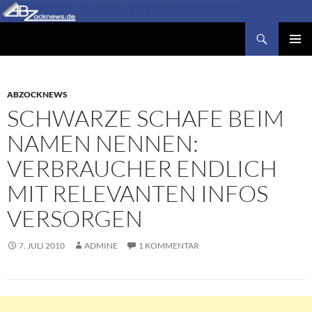
Zum
Inhalt
Suchen
Abzocknews.de
springen
PRIMÄR
MENÜ
ABZOCKNEWS
SCHWARZE SCHAFE BEIM
NAMEN NENNEN:
VERBRAUCHER ENDLICH
MIT RELEVANTEN INFOS
VERSORGEN
7. JULI 2010
ADMINE
1 KOMMENTAR