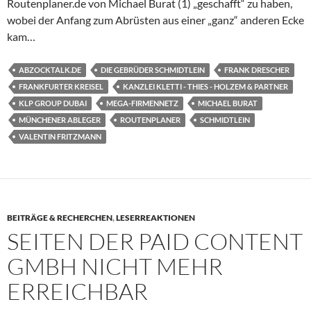
Routenplaner.de von Michael Burat (1) „geschafft“ zu haben,
wobei der Anfang zum Abrüsten aus einer „ganz“ anderen Ecke
kam…
ABZOCKTALK.DE
DIE GEBRÜDER SCHMIDTLEIN
FRANK DRESCHER
FRANKFURTER KREISEL
KANZLEI KLETTI - THIES - HOLZEM & PARTNER
KLP GROUP DUBAI
MEGA-FIRMENNETZ
MICHAEL BURAT
MÜNCHENER ABLEGER
ROUTENPLANER
SCHMIDTLEIN
VALENTIN FRITZMANN
BEITRÄGE & RECHERCHEN
,
LESERREAKTIONEN
SEITEN DER PAID CONTENT
GMBH NICHT MEHR
ERREICHBAR