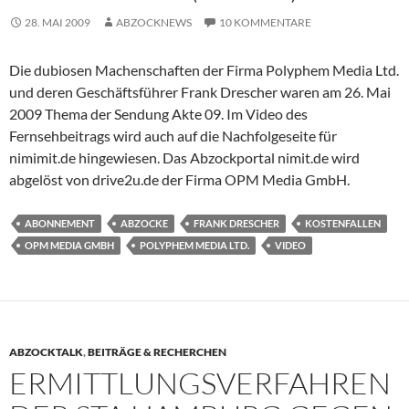
28. MAI 2009
ABZOCKNEWS
10 KOMMENTARE
Die dubiosen Machenschaften der Firma Polyphem Media Ltd.
und deren Geschäftsführer Frank Drescher waren am 26. Mai
2009 Thema der Sendung Akte 09. Im Video des
Fernsehbeitrags wird auch auf die Nachfolgeseite für
nimimit.de hingewiesen. Das Abzockportal nimit.de wird
abgelöst von drive2u.de der Firma OPM Media GmbH.
ABONNEMENT
ABZOCKE
FRANK DRESCHER
KOSTENFALLEN
OPM MEDIA GMBH
POLYPHEM MEDIA LTD.
VIDEO
ABZOCKTALK
,
BEITRÄGE & RECHERCHEN
ERMITTLUNGSVERFAHREN