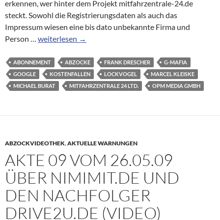
erkennen, wer hinter dem Projekt mitfahrzentrale-24.de
steckt. Sowohl die Registrierungsdaten als auch das
Impressum wiesen eine bis dato unbekannte Firma und
Neue
Person …
weiterlesen
→
Fängerseiten
für
ABONNEMENT
ABZOCKE
FRANK DRESCHER
G-MAFIA
Abzocke
GOOGLE
KOSTENFALLEN
LOCKVOGEL
MARCEL KLEISKE
von
MICHAEL BURAT
MITFAHRZENTRALE 24 LTD.
OPM MEDIA GMBH
drive2u
ABZOCKVIDEOTHEK
,
AKTUELLE WARNUNGEN
AKTE 09 VOM 26.05.09
ÜBER NIMIMIT.DE UND
DEN NACHFOLGER
DRIVE2U.DE (VIDEO)