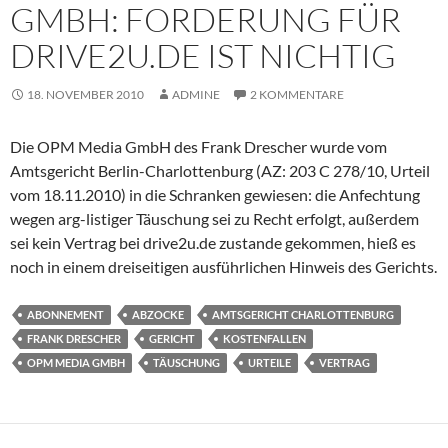
GMBH: FORDERUNG FÜR
DRIVE2U.DE IST NICHTIG
18. NOVEMBER 2010
ADMINE
2 KOMMENTARE
Die OPM Media GmbH des Frank Drescher wurde vom
Amtsgericht Berlin-Charlottenburg (AZ: 203 C 278/10, Urteil
vom 18.11.2010) in die Schranken gewiesen: die Anfechtung
wegen arg-listiger Täuschung sei zu Recht erfolgt, außerdem
sei kein Vertrag bei drive2u.de zustande gekommen, hieß es
noch in einem dreiseitigen ausführlichen Hinweis des Gerichts.
ABONNEMENT
ABZOCKE
AMTSGERICHT CHARLOTTENBURG
FRANK DRESCHER
GERICHT
KOSTENFALLEN
OPM MEDIA GMBH
TÄUSCHUNG
URTEILE
VERTRAG