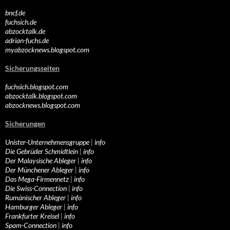
bncf.de
fuchsich.de
abzocktalk.de
adrian-fuchs.de
myabzocknews.blogspot.com
Sicherungsseiten
fuchsich.blogspot.com
abzocktalk.blogspot.com
abzocknews.blogspot.com
Sicherungen
Unister-Unternehmensgruppe
|
info
Die Gebrüder Schmidtlein
|
info
Der Malaysische Ableger
|
info
Der Münchener Ableger
|
info
Das Mega-Firmennetz
|
info
Die Swiss-Connection
|
info
Rumänischer Ableger
|
info
Hamburger Ableger
|
info
Frankfurter Kreisel
|
info
Spam-Connection
|
info