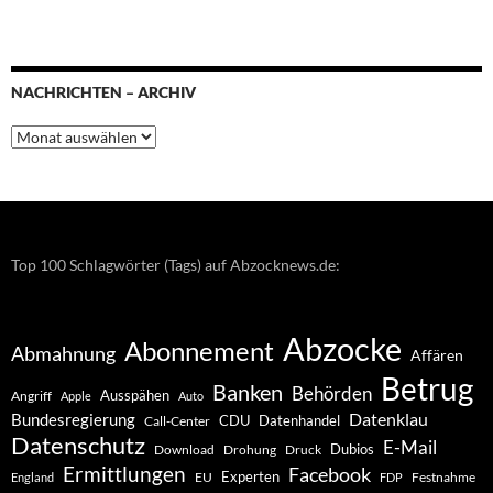
NACHRICHTEN – ARCHIV
Nachrichten
–
Archiv
Top 100 Schlagwörter (Tags) auf Abzocknews.de:
Abzocke
Abonnement
Abmahnung
Affären
Betrug
Banken
Behörden
Ausspähen
Angriff
Apple
Auto
Datenklau
Bundesregierung
CDU
Datenhandel
Call-Center
Datenschutz
E-Mail
Dubios
Drohung
Download
Druck
Ermittlungen
Facebook
Experten
EU
Festnahme
England
FDP