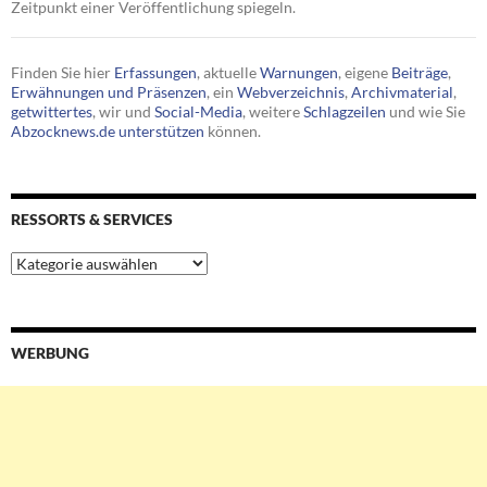
Zeitpunkt einer Veröffentlichung spiegeln.
Finden Sie hier
Erfassungen
, aktuelle
Warnungen
, eigene
Beiträge
,
Erwähnungen und Präsenzen
, ein
Webverzeichnis
,
Archivmaterial
,
getwittertes
, wir und
Social-Media
, weitere
Schlagzeilen
und wie Sie
Abzocknews.de unterstützen
können.
RESSORTS & SERVICES
Ressorts
&
Services
WERBUNG