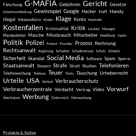
G-MAFIA
Gericht
Gebühren
Gesetze
Fälschung
Gewinnspiel
Google
Handy
Hacker
Haft
Gewinnmitteilung
Klage
Konto
Illegal
Inkassobüro
Kinder
Kontrolle
Kostenfallen
Kritik
Kriminalität
Locken
Manager
Missbrauch
Mitarbeiter
Masche
Manipulation
Mobilfunk
Opfer
Politik
Polizei
Prozess
Rechnung
Protest
Provider
Rechtsanwalt
Schaden
Regierung
Schadenersatz
Schutz
Schweiz
Social Media
Sicherheit
Skandal
Spam
Software
Sperre
Staatsanwalt
Telefonieren
Strafe
Studien
Steuern
Streit
Teuer
Urheberrecht
Täuschung
Telefonwerbung
Telekom
Tricks
Urteile
USA
Verbraucherschutz
Verbot
Vorwurf
Verbraucherzentrale
Verdacht
Video
Vertrag
Werbung
Wachstum
Österreich
Überwachung
Projekte & Seiten