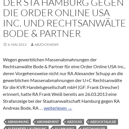
DER STA HAMBURG GEGEN
DIE ORDER ONLINE USA
INC. UND RECHTSANWÄLTE
BODE & PARTNER
6. MAI 2013
ABZOCKNEWS
Wegen gewerblichen Massenabmahnungen der
Rechtsanwälte Bode & Partner für eine Order Online USA Inc.,
deren Vorgehensweise nicht nur RA Alexander Schupp an die
gewerblichen Massenabmahnungen der U+C Rechtsanwälte
für die KVR Handelsgesellschaft mbH (GF: Frank Drescher)
erinnert, hatte RA Frank Weiß bereits am 26.03.2013 eine
Strafanzeige bei der Staatsanwaltschaft Hamburg gegen RA
Ermittlungsverfahren
Andreas Bode, RA …
weiterlesen
→
der
StA
ABMAHNUNG
ABONNEMENT
ABZOCKE
ABZOCKTALK.DE
Hamburg
ALEXANDER J. KLEINJUNG
ALLINKASSO
ANTON HAUER