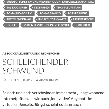
SÜDDEUTSCHE FILM UND MEDIENPRODUKTIONSGESELLSCHAFT LTD.
TALIDOO GMBH
TECTRAIN24
THOMAS URMANN
TOMA INKASO S.R.O.
TOMAS FRANCO
TORSTEN RIEBE
TRC TELEMEDIA AG
U+C RECHTSANWÄLTE
URHEBERRECHT
URTEILE
VEREIN SERVICE ONLINE VSO GMBH
XXXXXXX X.
ABZOCKTALK
,
BEITRÄGE & RECHERCHEN
SCHLEICHENDER
SCHWUND
8. DEZEMBER 2012
ABZOCKNEWS
So nach und nach verschwinden immer mehr „liebgewonnene“
Internetpräsenzen wie auch „innovative“ Angebote im
virtuellen Jenseits. Jüngst scheint es dann auch