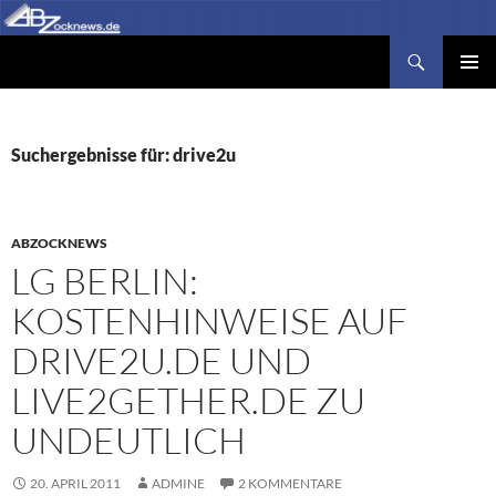
Zum
Inhalt
Suchen
Abzocknews.de
springen
PRIMÄR
MENÜ
Suchergebnisse für: drive2u
ABZOCKNEWS
LG BERLIN:
KOSTENHINWEISE AUF
DRIVE2U.DE UND
LIVE2GETHER.DE ZU
UNDEUTLICH
20. APRIL 2011
ADMINE
2 KOMMENTARE