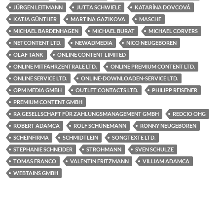
JÜRGEN LEITMANN
JUTTA SCHWIELE
KATARÍNA DOVCOVÁ
KATJA GÜNTHER
MARTINA GAZIKOVA
MASCHE
MICHAEL BARDENHAGEN
MICHAEL BURAT
MICHAEL CORVERS
NETCONTENT LTD.
NEWADMEDIA
NICO NEUGEBOREN
OLAF TANK
ONLINE CONTENT LIMITED
ONLINE MITFAHRZENTRALE LTD.
ONLINE PREMIUM CONTENT LTD.
ONLINE SERVICE LTD.
ONLINE-DOWNLOADEN-SERVICE LTD.
OPM MEDIA GMBH
OUTLET CONTACTS LTD.
PHILIPP REISENER
PREMIUM CONTENT GMBH
RA GESELLSCHAFT FÜR ZAHLUNGSMANAGEMENT GMBH
REDCIO OHG
ROBERT ADAMCA
ROLF SCHÜNEMANN
RONNY NEUGEBOREN
SCHEINFIRMA
SCHMIDTLEIN
SONGTEXTE LTD.
STEPHANIE SCHNEIDER
STROHMANN
SVEN SCHULZE
TOMAS FRANCO
VALENTIN FRITZMANN
VILLIAM ADAMCA
WEBTAINS GMBH