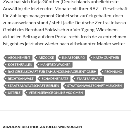
Zwar hat sich Katja Günther (Deutschlands unbeliebteste
Anwältin) die letzten drei Monate mit ihrer RAZ – Gesellschaft
für Zahlungsmanagement GmbH sehr zurück gehalten, doch
zum ausweichen stand / steht ja die Deutsche Zentral Inkasso
GmbH des Bernhard Soldwisch zur Verfügung. Wie einem
aktuellen Beitrag auf dem Portal recht-frech.de zu entnehmen
ist, geht es jetzt aber wieder nach altbekannter Manier weiter.
ABONNEMENT
ABZOCKE
INKASSOBÜRO
KATJA GÜNTHER
KOSTENFALLEN
MANFRED WAGNER
RAZ GESELLSCHAFT FÜR ZAHLUNGSMANAGEMENT GMBH
RECHNUNG
RECHTSANWALT
SCHADENERSATZ
STAATSANWALT
STAATSANWALTSCHAFT BREMEN
STAATSANWALTSCHAFT MÜNCHEN
URTEILE
VEREIN SERVICE ONLINE VSO GMBH
ABZOCKVIDEOTHEK
,
AKTUELLE WARNUNGEN