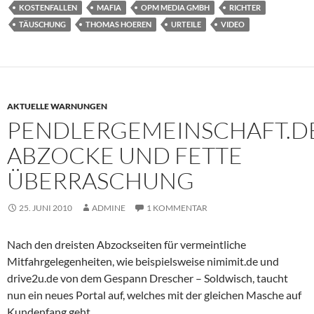
KOSTENFALLEN
MAFIA
OPM MEDIA GMBH
RICHTER
TÄUSCHUNG
THOMAS HOEREN
URTEILE
VIDEO
AKTUELLE WARNUNGEN
PENDLERGEMEINSCHAFT.D
ABZOCKE UND FETTE
ÜBERRASCHUNG
25. JUNI 2010
ADMINE
1 KOMMENTAR
Nach den dreisten Abzockseiten für vermeintliche
Mitfahrgelegenheiten, wie beispielsweise nimimit.de und
drive2u.de von dem Gespann Drescher – Soldwisch, taucht
nun ein neues Portal auf, welches mit der gleichen Masche auf
Kundenfang geht.