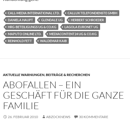
CALL-MEDIA INTERNATIONAL LTD.
CALLUX TELEFONDIENSTE GMBH
DANIELA HAUPT
GLENDALE UG
HERBERT SCHROEDER
HRG-BETEILIGUNGS UG & CO.KG
LAGOLA EURONET UG
MAPUTO ONLINE LTD.
MEDIACONTENT24 UG & CO.KG
REINHOLD FETT
WALDEMAR KAIB
AKTUELLE WARNUNGEN
,
BEITRÄGE & RECHERCHEN
ABOFALLEN – EIN
GESCHÄFT FÜR DIE GANZE
FAMILIE
26. FEBRUAR 2010
ABZOCKNEWS
30 KOMMENTARE