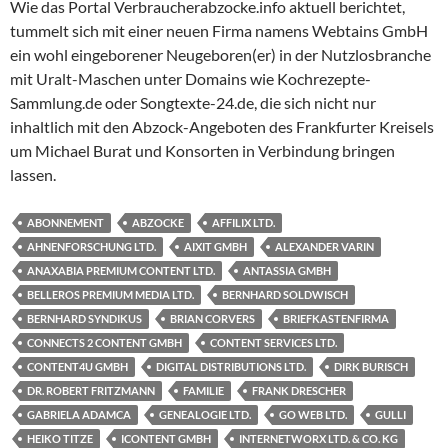
Wie das Portal Verbraucherabzocke.info aktuell berichtet,
tummelt sich mit einer neuen Firma namens Webtains GmbH
ein wohl eingeborener Neugeboren(er) in der Nutzlosbranche
mit Uralt-Maschen unter Domains wie Kochrezepte-
Sammlung.de oder Songtexte-24.de, die sich nicht nur
inhaltlich mit den Abzock-Angeboten des Frankfurter Kreisels
um Michael Burat und Konsorten in Verbindung bringen
lassen.
ABONNEMENT
ABZOCKE
AFFILIX LTD.
AHNENFORSCHUNG LTD.
AIXIT GMBH
ALEXANDER VARIN
ANAXABIA PREMIUM CONTENT LTD.
ANTASSIA GMBH
BELLEROS PREMIUM MEDIA LTD.
BERNHARD SOLDWISCH
BERNHARD SYNDIKUS
BRIAN CORVERS
BRIEFKASTENFIRMA
CONNECTS 2 CONTENT GMBH
CONTENT SERVICES LTD.
CONTENT4U GMBH
DIGITAL DISTRIBUTIONS LTD.
DIRK BURISCH
DR. ROBERT FRITZMANN
FAMILIE
FRANK DRESCHER
GABRIELA ADAMCA
GENEALOGIE LTD.
GO WEB LTD.
GULLI
HEIKO TITZE
ICONTENT GMBH
INTERNETWORX LTD. & CO. KG