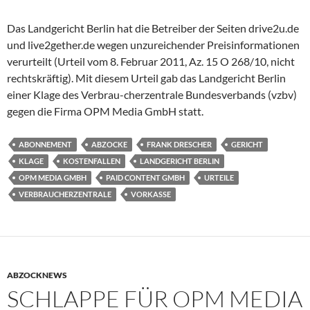
Das Landgericht Berlin hat die Betreiber der Seiten drive2u.de
und live2gether.de wegen unzureichender Preisinformationen
verurteilt (Urteil vom 8. Februar 2011, Az. 15 O 268/10, nicht
rechtskräftig). Mit diesem Urteil gab das Landgericht Berlin
einer Klage des Verbrau-cherzentrale Bundesverbands (vzbv)
gegen die Firma OPM Media GmbH statt.
ABONNEMENT
ABZOCKE
FRANK DRESCHER
GERICHT
KLAGE
KOSTENFALLEN
LANDGERICHT BERLIN
OPM MEDIA GMBH
PAID CONTENT GMBH
URTEILE
VERBRAUCHERZENTRALE
VORKASSE
ABZOCKNEWS
SCHLAPPE FÜR OPM MEDIA