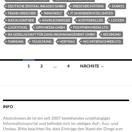
DEUTSCHE ZENTRAL INKASSO GMBH
DRESCHER SYSTEMS
DUBIOS
FRANK DRESCHER
IMMOWELT
IT 24 WEBSERVICES LIMITED
KATJA GÜNTHER
KEVIN SCHWEGER
KOSTENFALLEN
LOCKEN
LOCKVOGEL
OPM MEDIA GMBH
POLYPHEM MEDIA LTD.
RA GESELLSCHAFT FÜR ZAHLUNGSMANAGEMENT GMBH
RECHNUNG
TARNUNG
TÄUSCHUNG
VERTRAG
WG MITBEWOHNER LTD.
Beitragsnavigation
1
2
…
4
NÄCHSTE →
INFO
Abzocknews.de ist ein seit 2007 bestehendes unabhängiges
Informationsportal und befindet sich im stetigen Auf-, Aus- und
Umbau. Bitte beachten Sie, dass Einträge den Stand der Dinge zum