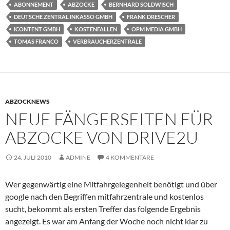
ABONNEMENT
ABZOCKE
BERNHARD SOLDWISCH
DEUTSCHE ZENTRAL INKASSO GMBH
FRANK DRESCHER
ICONTENT GMBH
KOSTENFALLEN
OPM MEDIA GMBH
TOMAS FRANCO
VERBRAUCHERZENTRALE
ABZOCKNEWS
NEUE FÄNGERSEITEN FÜR
ABZOCKE VON DRIVE2U
24. JULI 2010
ADMINE
4 KOMMENTARE
Wer gegenwärtig eine Mitfahrgelegenheit benötigt und über
google nach den Begriffen mitfahrzentrale und kostenlos
sucht, bekommt als ersten Treffer das folgende Ergebnis
angezeigt. Es war am Anfang der Woche noch nicht klar zu