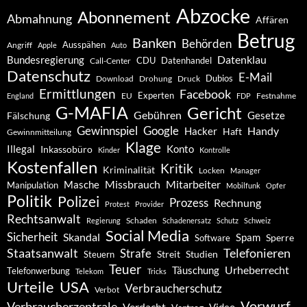
Abzocke
Abonnement
Abmahnung
Affären
Betrug
Banken
Behörden
Ausspähen
Angriff
Apple
Auto
Datenklau
Bundesregierung
CDU
Datenhandel
Call-Center
Datenschutz
E-Mail
Dubios
Drohung
Download
Druck
Ermittlungen
Facebook
Experten
EU
Festnahme
England
FDP
G-MAFIA
Gericht
Gebühren
Gesetze
Fälschung
Gewinnspiel
Google
Handy
Hacker
Haft
Gewinnmitteilung
Klage
Konto
Illegal
Inkassobüro
Kinder
Kontrolle
Kostenfallen
Kritik
Kriminalität
Locken
Manager
Missbrauch
Mitarbeiter
Masche
Manipulation
Mobilfunk
Opfer
Politik
Polizei
Prozess
Rechnung
Protest
Provider
Rechtsanwalt
Schaden
Regierung
Schadenersatz
Schutz
Schweiz
Social Media
Sicherheit
Skandal
Spam
Software
Sperre
Staatsanwalt
Telefonieren
Strafe
Studien
Steuern
Streit
Teuer
Urheberrecht
Täuschung
Telefonwerbung
Telekom
Tricks
Urteile
USA
Verbraucherschutz
Verbot
Vorwurf
Verbraucherzentrale
Verdacht