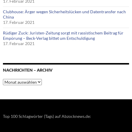
17. Februar 2021
Clubhouse: Ärger wegen Sicherheitslücken und Datentransfer nach
China
17. Februar 2021
Rüdiger Zuck: Juristen-Zeitung sorgt mit rassistischem Beitrag für
Empörung – Beck-Verlag bittet um Entschuldigung
17. Februar 2021
NACHRICHTEN – ARCHIV
Nachrichten
–
Archiv
Top 100 Schlagwörter (Tags) auf Abzocknews.de: