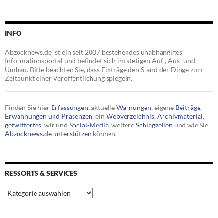
INFO
Abzocknews.de ist ein seit 2007 bestehendes unabhängiges
Informationsportal und befindet sich im stetigen Auf-, Aus- und
Umbau. Bitte beachten Sie, dass Einträge den Stand der Dinge zum
Zeitpunkt einer Veröffentlichung spiegeln.
Finden Sie hier
Erfassungen
, aktuelle
Warnungen
, eigene
Beiträge
,
Erwähnungen und Präsenzen
, ein
Webverzeichnis
,
Archivmaterial
,
getwittertes
, wir und
Social-Media
, weitere
Schlagzeilen
und wie Sie
Abzocknews.de unterstützen
können.
RESSORTS & SERVICES
Ressorts
&
Services