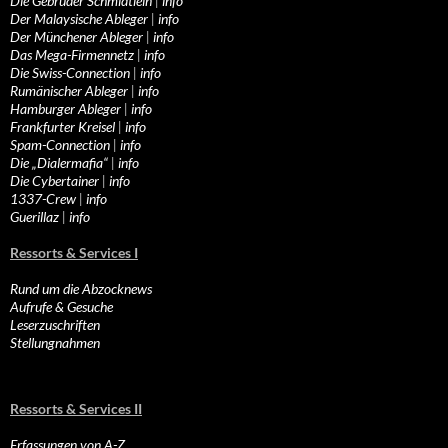
Die Gebrüder Schmidtlein
|
info
Der Malaysische Ableger
|
info
Der Münchener Ableger
|
info
Das Mega-Firmennetz
|
info
Die Swiss-Connection
|
info
Rumänischer Ableger
|
info
Hamburger Ableger
|
info
Frankfurter Kreisel
|
info
Spam-Connection
|
info
Die „Dialermafia“
|
info
Die Cybertainer
|
info
1337-Crew
|
info
Guerillaz
|
info
Ressorts & Services I
Rund um die Abzocknews
Aufrufe & Gesuche
Leserzuschriften
Stellungnahmen
Ressorts & Services II
Erfassungen von A-Z