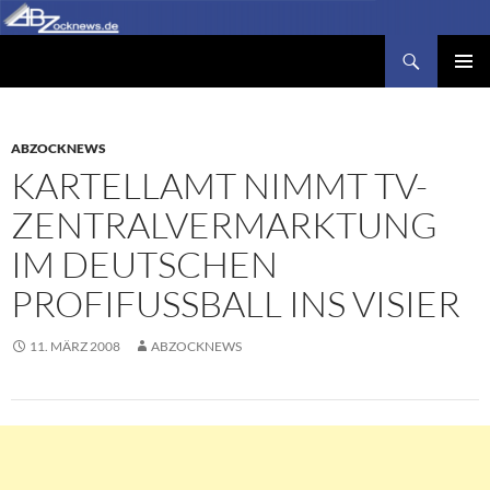
Zum
Inhalt
Suchen
Abzocknews.de
springen
PRIMÄR
MENÜ
ABZOCKNEWS
KARTELLAMT NIMMT TV-
ZENTRALVERMARKTUNG
IM DEUTSCHEN
PROFIFUSSBALL INS VISIER
11. MÄRZ 2008
ABZOCKNEWS