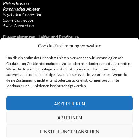
Philipp Reisener
Rumänischer Ableger
Seychellen-Connection
Spam-Connection
Swiss-Connection
Dienstleistungen, Helfer und Profiteure
Cookie-Zustimmung verwalten
Anonymisierungsdienste, VPN- und Web-Proxy…
Anwaltliche Vertretungen, Kanzleien und Juristen
Um dir ein optimales Erlebnis zu bieten, verwenden wir Technologien wie
Bezahlsysteme, Finanzdienstleister und…
Cookies, um Geräteinformationen zu speichern und/oder darauf zuzugreifen.
Bürodienstleister, Firmengründer- und/oder…
Wenn du diesen Technologien zustimmst, können wir Daten wie das
Datenhändler, Adressbroker und zielgerichtetes…
Surfverhalten oder eindeutige IDs auf dieser Website verarbeiten. Wenn du
Hosting, Routing, Provider, Domain-, Web- und…
deine Zustimmung nicht erteilst oder zurückziehst, können bestimmte
Inkasso, Forderungsmanagement und eintreibende…
Merkmale und Funktionen beeinträchtigt werden.
Spieleanbieter, Online- und Browsergames
Onlinecasinos, Glücksspiele, Poker, Roulette & Co.
Partnerprogramme, Vertriebskanäle- und…
AKZEPTIEREN
Telekommunikationsdienstleister, Internet…
Vereine, Verbände, Vereinigungen und Lobbyisten
Web-Rotlichtbezirk, Erotik- und XXX-Anbieter
ABLEHNEN
Sonstige Dienstleister, Profiteure und Kooperationen
EINSTELLUNGEN ANSEHEN