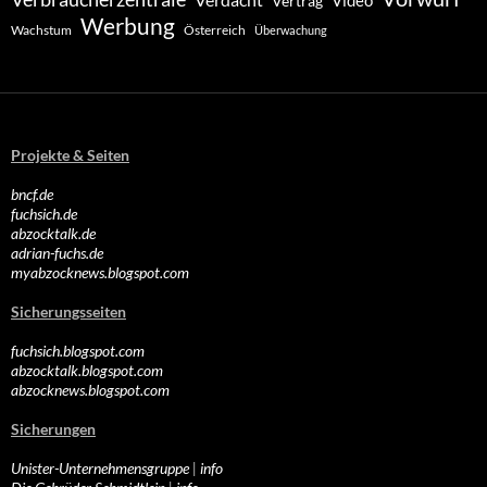
Video
Vertrag
Werbung
Wachstum
Österreich
Überwachung
Projekte & Seiten
bncf.de
fuchsich.de
abzocktalk.de
adrian-fuchs.de
myabzocknews.blogspot.com
Sicherungsseiten
fuchsich.blogspot.com
abzocktalk.blogspot.com
abzocknews.blogspot.com
Sicherungen
Unister-Unternehmensgruppe
|
info