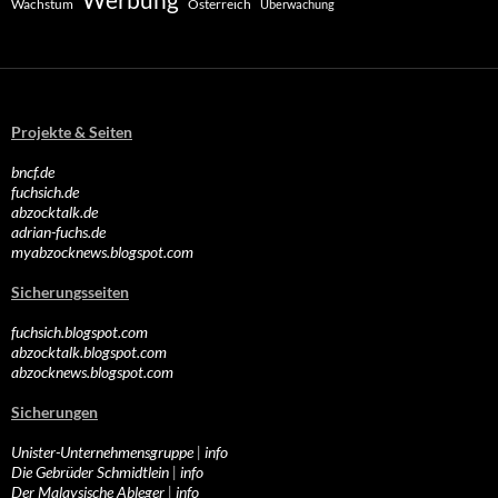
Wachstum
Österreich
Überwachung
Projekte & Seiten
bncf.de
fuchsich.de
abzocktalk.de
adrian-fuchs.de
myabzocknews.blogspot.com
Sicherungsseiten
fuchsich.blogspot.com
abzocktalk.blogspot.com
abzocknews.blogspot.com
Sicherungen
Unister-Unternehmensgruppe
|
info
Die Gebrüder Schmidtlein
|
info
Der Malaysische Ableger
|
info