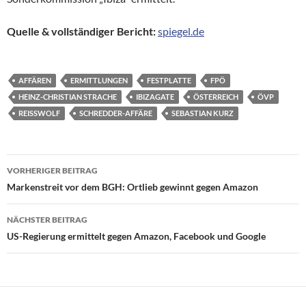
Quelle & vollständiger Bericht:
spiegel.de
AFFÄREN
ERMITTLUNGEN
FESTPLATTE
FPÖ
HEINZ-CHRISTIAN STRACHE
IBIZAGATE
ÖSTERREICH
ÖVP
REISSWOLF
SCHREDDER-AFFÄRE
SEBASTIAN KURZ
Beitragsnavigation
VORHERIGER BEITRAG
Markenstreit vor dem BGH: Ortlieb gewinnt gegen Amazon
NÄCHSTER BEITRAG
US-Regierung ermittelt gegen Amazon, Facebook und Google