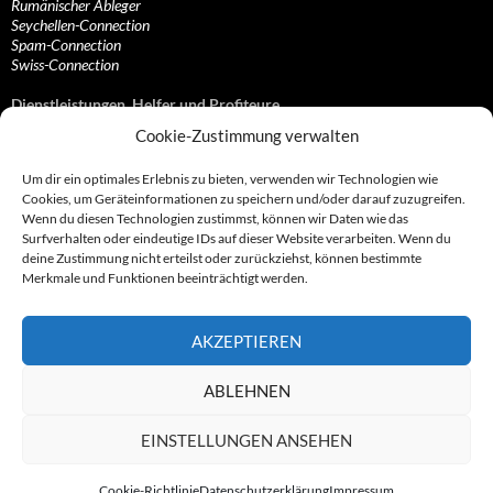
Rumänischer Ableger
Seychellen-Connection
Spam-Connection
Swiss-Connection
Dienstleistungen, Helfer und Profiteure
Cookie-Zustimmung verwalten
Anonymisierungsdienste, VPN- und Web-Proxy…
Anwaltliche Vertretungen, Kanzleien und Juristen
Um dir ein optimales Erlebnis zu bieten, verwenden wir Technologien wie
Bezahlsysteme, Finanzdienstleister und…
Cookies, um Geräteinformationen zu speichern und/oder darauf zuzugreifen.
Bürodienstleister, Firmengründer- und/oder…
Wenn du diesen Technologien zustimmst, können wir Daten wie das
Datenhändler, Adressbroker und zielgerichtetes…
Surfverhalten oder eindeutige IDs auf dieser Website verarbeiten. Wenn du
Hosting, Routing, Provider, Domain-, Web- und…
deine Zustimmung nicht erteilst oder zurückziehst, können bestimmte
Inkasso, Forderungsmanagement und eintreibende…
Merkmale und Funktionen beeinträchtigt werden.
Spieleanbieter, Online- und Browsergames
Onlinecasinos, Glücksspiele, Poker, Roulette & Co.
Partnerprogramme, Vertriebskanäle- und…
AKZEPTIEREN
Telekommunikationsdienstleister, Internet…
Vereine, Verbände, Vereinigungen und Lobbyisten
Web-Rotlichtbezirk, Erotik- und XXX-Anbieter
ABLEHNEN
Sonstige Dienstleister, Profiteure und Kooperationen
EINSTELLUNGEN ANSEHEN
Cookie-Richtlinie
Datenschutzerklärung
Impressum
© 2007 - 2026 by Abzocknews.de