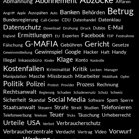
Abonnement
Abmahnung
Affären
Betrug
Banken
Behörden
Ausspähen
Angriff
Apple
Auto
Datenklau
Bundesregierung
CDU
Datenhandel
Call-Center
Datenschutz
E-Mail
Dubios
Drohung
Download
Druck
Ermittlungen
Facebook
Experten
EU
Festnahme
England
FDP
G-MAFIA
Gericht
Gebühren
Gesetze
Fälschung
Gewinnspiel
Google
Handy
Hacker
Haft
Gewinnmitteilung
Klage
Konto
Illegal
Inkassobüro
Kinder
Kontrolle
Kostenfallen
Kritik
Kriminalität
Locken
Manager
Missbrauch
Mitarbeiter
Masche
Manipulation
Mobilfunk
Opfer
Politik
Polizei
Prozess
Rechnung
Protest
Provider
Rechtsanwalt
Schaden
Regierung
Schadenersatz
Schutz
Schweiz
Social Media
Sicherheit
Skandal
Spam
Software
Sperre
Staatsanwalt
Telefonieren
Strafe
Studien
Steuern
Streit
Teuer
Urheberrecht
Täuschung
Telefonwerbung
Telekom
Tricks
Urteile
USA
Verbraucherschutz
Verbot
Vorwurf
Verbraucherzentrale
Verdacht
Video
Vertrag
Werbung