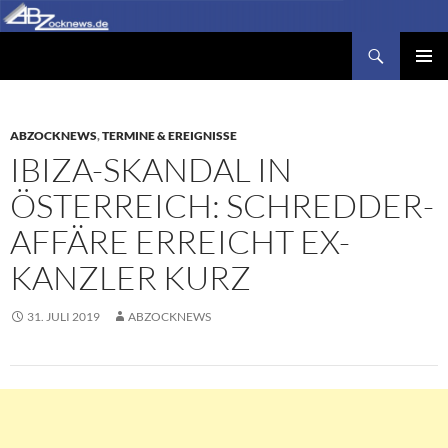
Zum
Inhalt
Suchen
Abzocknews.de
springen
PRIMÄR
MENÜ
ABZOCKNEWS
,
TERMINE & EREIGNISSE
IBIZA-SKANDAL IN
ÖSTERREICH: SCHREDDER-
AFFÄRE ERREICHT EX-
KANZLER KURZ
31. JULI 2019
ABZOCKNEWS