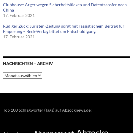
Clubhouse: Ärger wegen Sicherheitslücken und Datentransfer nach
China
17. Februar 2021
Rüdiger Zuck: Juristen-Zeitung sorgt mit rassistischem Beitrag für
Empörung – Beck-Verlag bittet um Entschuldigung
17. Februar 2021
NACHRICHTEN – ARCHIV
Nachrichten
–
Archiv
Top 100 Schlagwörter (Tags) auf Abzocknews.de:
Abzocke