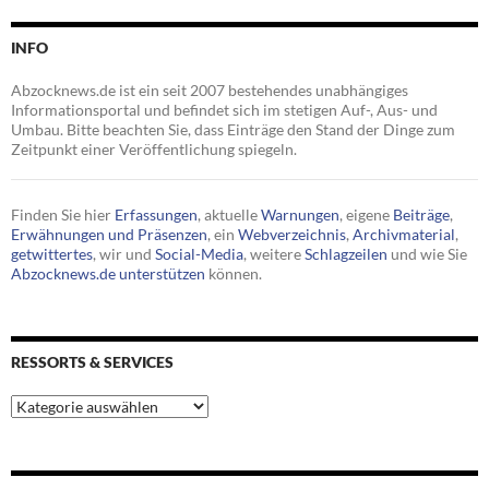
INFO
Abzocknews.de ist ein seit 2007 bestehendes unabhängiges
Informationsportal und befindet sich im stetigen Auf-, Aus- und
Umbau. Bitte beachten Sie, dass Einträge den Stand der Dinge zum
Zeitpunkt einer Veröffentlichung spiegeln.
Finden Sie hier
Erfassungen
, aktuelle
Warnungen
, eigene
Beiträge
,
Erwähnungen und Präsenzen
, ein
Webverzeichnis
,
Archivmaterial
,
getwittertes
, wir und
Social-Media
, weitere
Schlagzeilen
und wie Sie
Abzocknews.de unterstützen
können.
RESSORTS & SERVICES
Ressorts
&
Services