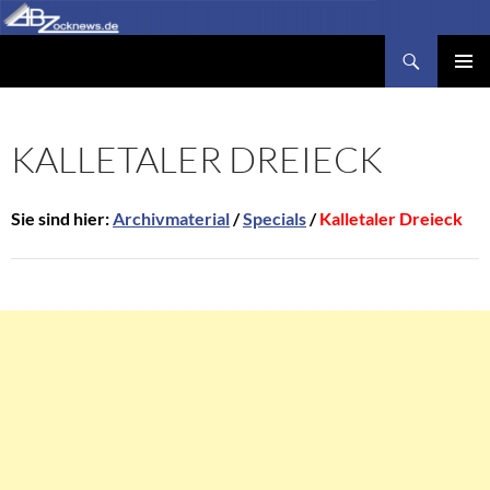
Zum
Inhalt
Suchen
Abzocknews.de
springen
PRIMÄR
MENÜ
KALLETALER DREIECK
Sie sind hier:
Archivmaterial
/
Specials
/
Kalletaler Dreieck