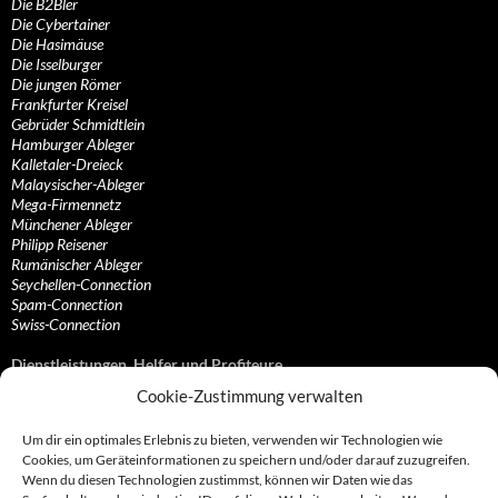
Die B2Bler
Die Cybertainer
Die Hasimäuse
Die Isselburger
Die jungen Römer
Frankfurter Kreisel
Gebrüder Schmidtlein
Hamburger Ableger
Kalletaler-Dreieck
Malaysischer-Ableger
Mega-Firmennetz
Münchener Ableger
Philipp Reisener
Rumänischer Ableger
Seychellen-Connection
Spam-Connection
Swiss-Connection
Dienstleistungen, Helfer und Profiteure
Cookie-Zustimmung verwalten
Anonymisierungsdienste, VPN- und Web-Proxy…
Anwaltliche Vertretungen, Kanzleien und Juristen
Um dir ein optimales Erlebnis zu bieten, verwenden wir Technologien wie
Bezahlsysteme, Finanzdienstleister und…
Cookies, um Geräteinformationen zu speichern und/oder darauf zuzugreifen.
Bürodienstleister, Firmengründer- und/oder…
Wenn du diesen Technologien zustimmst, können wir Daten wie das
Datenhändler, Adressbroker und zielgerichtetes…