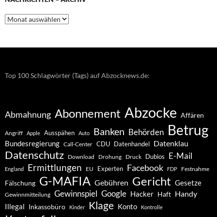
Nachrichten
–
Archiv
Top 100 Schlagwörter (Tags) auf Abzocknews.de:
Abzocke
Abonnement
Abmahnung
Affären
Betrug
Banken
Behörden
Ausspähen
Angriff
Apple
Auto
Datenklau
Bundesregierung
CDU
Datenhandel
Call-Center
Datenschutz
E-Mail
Dubios
Drohung
Download
Druck
Ermittlungen
Facebook
Experten
EU
Festnahme
England
FDP
G-MAFIA
Gericht
Gebühren
Gesetze
Fälschung
Gewinnspiel
Google
Handy
Hacker
Haft
Gewinnmitteilung
Klage
Konto
Illegal
Inkassobüro
Kinder
Kontrolle