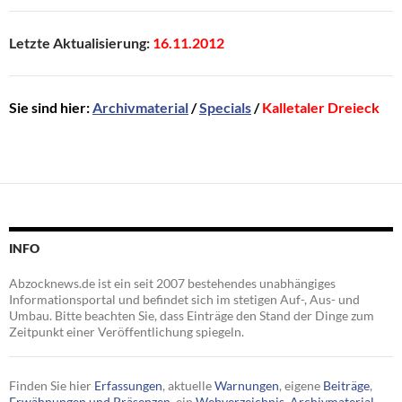
Letzte Aktualisierung:
16.11.2012
Sie sind hier:
Archivmaterial
/
Specials
/
Kalletaler Dreieck
INFO
Abzocknews.de ist ein seit 2007 bestehendes unabhängiges
Informationsportal und befindet sich im stetigen Auf-, Aus- und
Umbau. Bitte beachten Sie, dass Einträge den Stand der Dinge zum
Zeitpunkt einer Veröffentlichung spiegeln.
Finden Sie hier
Erfassungen
, aktuelle
Warnungen
, eigene
Beiträge
,
Erwähnungen und Präsenzen
, ein
Webverzeichnis
,
Archivmaterial
,