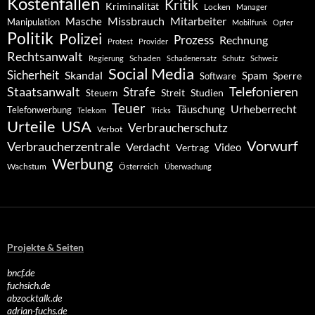
Kostenfallen
Kritik
Kriminalität
Locken
Manager
Missbrauch
Mitarbeiter
Masche
Manipulation
Mobilfunk
Opfer
Politik
Polizei
Prozess
Rechnung
Protest
Provider
Rechtsanwalt
Schaden
Regierung
Schadenersatz
Schutz
Schweiz
Social Media
Sicherheit
Skandal
Spam
Software
Sperre
Staatsanwalt
Telefonieren
Strafe
Studien
Steuern
Streit
Teuer
Urheberrecht
Täuschung
Telefonwerbung
Telekom
Tricks
Urteile
USA
Verbraucherschutz
Verbot
Vorwurf
Verbraucherzentrale
Verdacht
Video
Vertrag
Werbung
Wachstum
Österreich
Überwachung
Projekte & Seiten
bncf.de
fuchsich.de
abzocktalk.de
adrian-fuchs.de