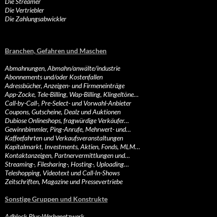
Die Streamer
Die Vertriebler
Die Zahlungsabwickler
Branchen, Gefahren und Maschen
Abmahnungen, Abmahn/anwälte/industrie
Abonnements und/oder Kostenfallen
Adressbücher, Anzeigen- und Firmeneinträge
App-Zocke, Tele-Billing, Wap-Billing, Klingeltöne…
Call-by-Call-, Pre-Select- und Vorwahl-Anbieter
Coupons, Gutscheine, Dealz und Auktionen
Dubiose Onlineshops, fragwürdige Verkäufer…
Gewinnbimmler, Ping-Anrufe, Mehrwert- und…
Kaffeefahrten und Verkaufsveranstaltungen
Kapitalmarkt, Investments, Aktien, Fonds, MLM…
Kontaktanzeigen, Partnervermittlungen und…
Streaming-, Filesharing-, Hosting-, Uploading…
Teleshopping, Videotext und Call-In-Shows
Zeitschriften, Magazine und Pressevertriebe
Sonstige Gruppen und Konstrukte
Adblock Plus-Werbenetzwerk