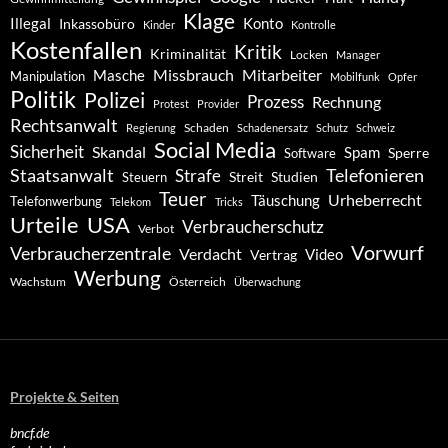
Klage
Konto
Illegal
Inkassobüro
Kinder
Kontrolle
Kostenfallen
Kritik
Kriminalität
Locken
Manager
Missbrauch
Mitarbeiter
Masche
Manipulation
Mobilfunk
Opfer
Politik
Polizei
Prozess
Rechnung
Protest
Provider
Rechtsanwalt
Schaden
Regierung
Schadenersatz
Schutz
Schweiz
Social Media
Sicherheit
Skandal
Spam
Software
Sperre
Staatsanwalt
Telefonieren
Strafe
Studien
Steuern
Streit
Teuer
Urheberrecht
Täuschung
Telefonwerbung
Telekom
Tricks
Urteile
USA
Verbraucherschutz
Verbot
Vorwurf
Verbraucherzentrale
Verdacht
Video
Vertrag
Werbung
Wachstum
Österreich
Überwachung
Projekte & Seiten
bncf.de