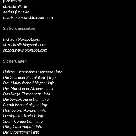
fuchsich.de
abzocktalk.de
adrian-fuchs.de
myabzocknews.blogspot.com
Sicherungsseiten
fuchsich.blogspot.com
abzocktalk.blogspot.com
abzocknews.blogspot.com
Sicherungen
Unister-Unternehmensgruppe
|
info
Die Gebrüder Schmidtlein
|
info
Der Malaysische Ableger
|
info
Der Münchener Ableger
|
info
Das Mega-Firmennetz
|
info
Die Swiss-Connection
|
info
Rumänischer Ableger
|
info
Hamburger Ableger
|
info
Frankfurter Kreisel
|
info
Spam-Connection
|
info
Die „Dialermafia“
|
info
Die Cybertainer
|
info