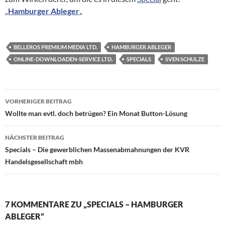
„
Hamburger Ableger
„
BELLEROS PREMIUM MEDIA LTD.
HAMBURGER ABLEGER
ONLINE-DOWNLOADEN-SERVICE LTD.
SPECIALS
SVEN SCHULZE
Beitragsnavigation
VORHERIGER BEITRAG
Wollte man evtl. doch betrügen? Ein Monat Button-Lösung
NÄCHSTER BEITRAG
Specials – Die gewerblichen Massenabmahnungen der KVR
Handelsgesellschaft mbh
7 KOMMENTARE ZU „SPECIALS – HAMBURGER
ABLEGER“