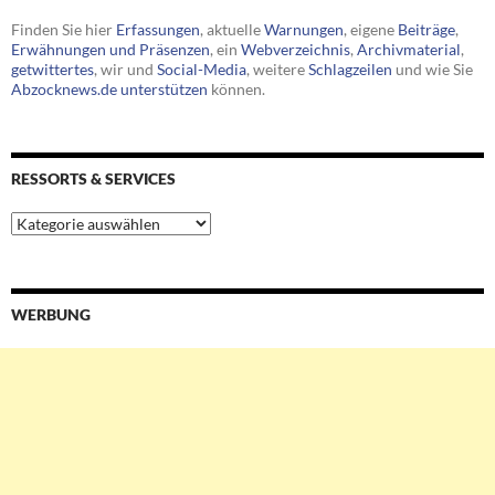
Finden Sie hier
Erfassungen
, aktuelle
Warnungen
, eigene
Beiträge
,
Erwähnungen und Präsenzen
, ein
Webverzeichnis
,
Archivmaterial
,
getwittertes
, wir und
Social-Media
, weitere
Schlagzeilen
und wie Sie
Abzocknews.de unterstützen
können.
RESSORTS & SERVICES
Ressorts
&
Services
WERBUNG