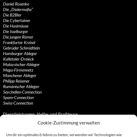
Daniel Rosenke
Die „Dialermafia“
Die B2Bler
Die Cybertainer
Die Hasimäuse
Die Isselburger
Die jungen Römer
Frankfurter Kreisel
Gebrüder Schmidtlein
Hamburger Ableger
Kalletaler-Dreieck
Malaysischer-Ableger
Mega-Firmennetz
Münchener Ableger
Philipp Reisener
Rumänischer Ableger
Seychellen-Connection
Spam-Connection
Swiss-Connection
Dienstleistungen, Helfer und Profiteure
Cookie-Zustimmung verwalten
Anonymisierungsdienste, VPN- und Web-Proxy…
Anwaltliche Vertretungen, Kanzleien und Juristen
Um dir ein optimales Erlebnis zu bieten, verwenden wir Technologien wie
Bezahlsysteme, Finanzdienstleister und…