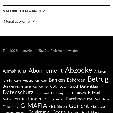
NACHRICHTEN – ARCHIV
Nachrichten
–
Archiv
Top 100 Schlagwörter (Tags) auf Abzocknews.de:
Abzocke
Abonnement
Abmahnung
Affären
Betrug
Banken
Behörden
Ausspähen
Angriff
Apple
Auto
Datenklau
Bundesregierung
CDU
Datenhandel
Call-Center
Datenschutz
E-Mail
Dubios
Drohung
Download
Druck
Ermittlungen
Facebook
Experten
EU
Festnahme
England
FDP
G-MAFIA
Gericht
Gebühren
Gesetze
Fälschung
Gewinnspiel
Google
Handy
Hacker
Haft
Gewinnmitteilung