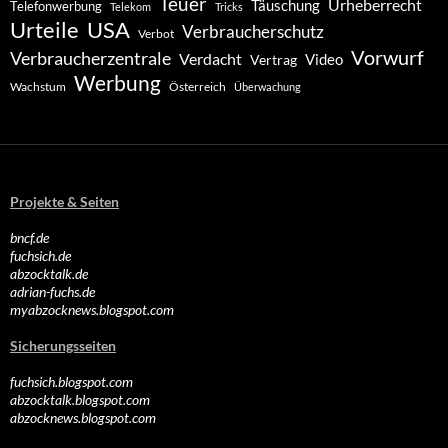
Teuer
Urheberrecht
Täuschung
Telefonwerbung
Telekom
Tricks
Urteile
USA
Verbraucherschutz
Verbot
Vorwurf
Verbraucherzentrale
Verdacht
Video
Vertrag
Werbung
Wachstum
Österreich
Überwachung
Projekte & Seiten
bncf.de
fuchsich.de
abzocktalk.de
adrian-fuchs.de
myabzocknews.blogspot.com
Sicherungsseiten
fuchsich.blogspot.com
abzocktalk.blogspot.com
abzocknews.blogspot.com