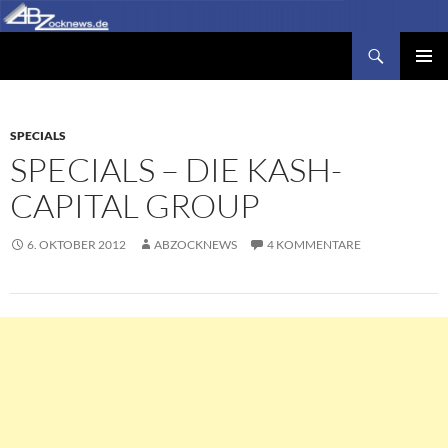
Zum
Inhalt
Suchen
Abzocknews.de
springen
PRIMÄR
MENÜ
SPECIALS
SPECIALS – DIE KASH-
CAPITAL GROUP
6. OKTOBER 2012
ABZOCKNEWS
4 KOMMENTARE