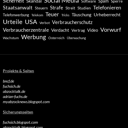
Social Media
Sicherheit
Skandal
Spam
Software
Sperre
Staatsanwalt
Telefonieren
Strafe
Studien
Steuern
Streit
Teuer
Urheberrecht
Täuschung
Telefonwerbung
Telekom
Tricks
Urteile
USA
Verbraucherschutz
Verbot
Vorwurf
Verbraucherzentrale
Verdacht
Video
Vertrag
Werbung
Wachstum
Österreich
Überwachung
Projekte & Seiten
bncf.de
fuchsich.de
abzocktalk.de
adrian-fuchs.de
myabzocknews.blogspot.com
Sicherungsseiten
fuchsich.blogspot.com
abzocktalk.blogspot.com