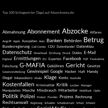
Top 100 Schlagwörter (Tags) auf Abzocknews.de:
Abzocke
Abonnement
Abmahnung
Affären
Betrug
Banken
Behörden
Ausspähen
Angriff
Apple
Auto
Datenklau
Bundesregierung
CDU
Datenhandel
Call-Center
Datenschutz
E-Mail
Dubios
Drohung
Download
Druck
Ermittlungen
Facebook
Experten
EU
Festnahme
England
FDP
G-MAFIA
Gericht
Gebühren
Gesetze
Fälschung
Gewinnspiel
Google
Handy
Hacker
Haft
Gewinnmitteilung
Klage
Konto
Illegal
Inkassobüro
Kinder
Kontrolle
Kostenfallen
Kritik
Kriminalität
Locken
Manager
Missbrauch
Mitarbeiter
Masche
Manipulation
Mobilfunk
Opfer
Politik
Polizei
Prozess
Rechnung
Protest
Provider
Rechtsanwalt
Schaden
Regierung
Schadenersatz
Schutz
Schweiz