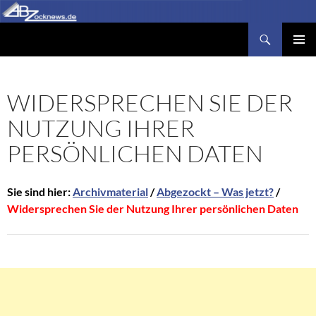
Zum
Inhalt
Suchen
Abzocknews.de
springen
PRIMÄR
MENÜ
WIDERSPRECHEN SIE DER
NUTZUNG IHRER
PERSÖNLICHEN DATEN
Sie sind hier:
Archivmaterial
/
Abgezockt – Was jetzt?
/
Widersprechen Sie der Nutzung Ihrer persönlichen Daten